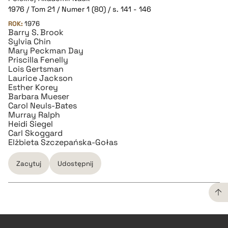
1976 / Tom 21 / Numer 1 (80) / s. 141 - 146
ROK:
1976
Barry S. Brook
Sylvia Chin
Mary Peckman Day
Priscilla Fenelly
Lois Gertsman
Laurice Jackson
Esther Korey
Barbara Mueser
Carol Neuls-Bates
Murray Ralph
Heidi Siegel
Carl Skoggard
Elżbieta Szczepańska-Gołas
Zacytuj
Udostępnij
CZYSTY TEKST