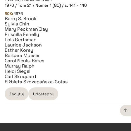
1976 / Tom 21 / Numer 1 (80) / s. 141 - 146
ROK:
1976
Barry S. Brook
Sylvia Chin
Mary Peckman Day
Priscilla Fenelly
Lois Gertsman
Laurice Jackson
Esther Korey
Barbara Mueser
Carol Neuls-Bates
Murray Ralph
Heidi Siegel
Carl Skoggard
Elżbieta Szczepańska-Gołas
Zacytuj
Udostępnij
CZYSTY TEKST