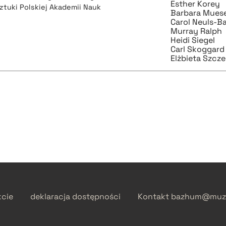
Esther Korey
ztuki Polskiej Akademii Nauk
Barbara Mues
Carol Neuls-B
Murray Ralph
Heidi Siegel
Carl Skoggard
Elżbieta Szcz
kcie
deklaracja dostępności
Kontakt
bazhum@muzh