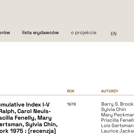
torów
lista wydawców
o projekcie
Interlinia
mała
średnia
duża
ROK
AUTORZY
umulative Index I-V
Barry S. Brook
1976
Sylvia Chin
Ralph, Carol Neuls-
Mary Peckma
scilla Fenelly, Mary
Priscilla Fenel
rtsman, Sylvia Chin,
Lois Gertsman
rk 1975 : [recenzja]
Laurice Jack