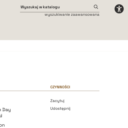
wyszukiwanie zaawansowana
Odstępy międzyliterowe
małe
średnie
duże
CZYNNOŚCI
Zacytuj
Udostępnij
n Day
ly
son