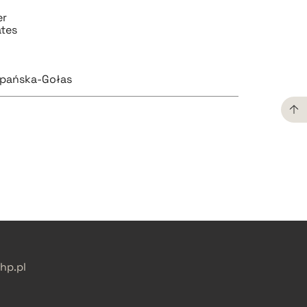
er
ates
epańska-Gołas
pobierz cytat
pobierz cytat
p.pl