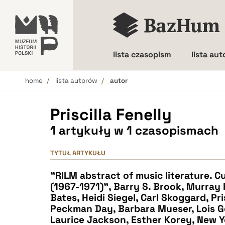
lista czasopism
lista au
home
lista autorów
autor
Wielkość liter
Priscilla Fenelly
1 artykuły w 1 czasopismach
TYTUŁ ARTYKUŁU
"RILM abstract of music literature. C
(1967-1971)", Barry S. Brook, Murray 
Bates, Heidi Siegel, Carl Skoggard, Pri
Peckman Day, Barbara Mueser, Lois Ge
Laurice Jackson, Esther Korey, New Yo