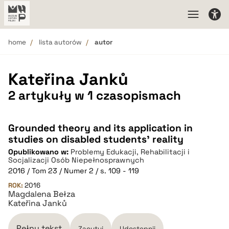
home
lista autorów
autor
Kateřina Janků
2 artykuły w 1 czasopismach
Grounded theory and its application in
studies on disabled students’ reality
Opublikowano w:
Problemy Edukacji, Rehabilitacji i
Socjalizacji Osób Niepełnosprawnych
2016 / Tom 23 / Numer 2 / s. 109 - 119
ROK:
2016
Magdalena Bełza
Kateřina Janků
Pełny tekst
Zacytuj
Udostępnij