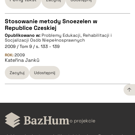
Stosowanie metody Snoezelen w
Republice Czeskiej
CZYSTY TEKST
Opublikowano w:
Problemy Edukacji, Rehabilitacji i
Socjalizacji Osób Niepełnosprawnych
2009 / Tom 9 / s. 133 - 139
pobierz cytat
ROK:
2009
Kateřina Janků
BIBTEX
Zacytuj
Udostępnij
pobierz cytat
CZYSTY TEKST
o projekcie
pobierz cytat