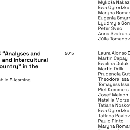
Mykoła Naka
Ewa Ogrodzka
Maryna Roma
Eugenia Smyr
Lyudmyla Sor
Peter Švec
Anna Szafrańs
Júlia Tomano
3 “Analyses and
Laura Alonso 
2015
Martin Capay
g and Intercultural
Ewelina Doluk
ountry” in the
Martin Drlík
Prudencia Gut
Theodora Issa
h in E-learning
Tomayess Issa
Piet Kommers
Josef Malach
Nataliia Morze
Tatiana Nosko
Ewa Ogrodzka
Tatiana Pavlo
Paulo Pinto
Maryna Roma