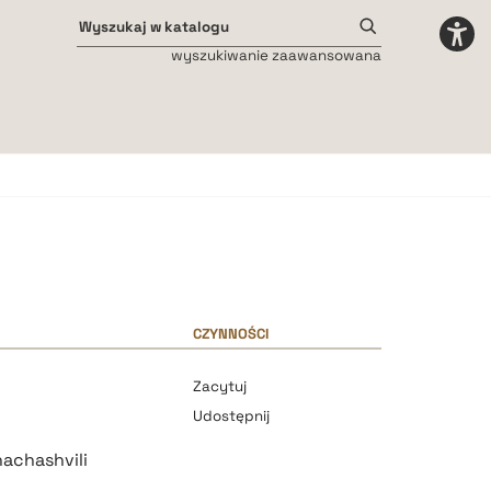
wyszukiwanie zaawansowana
Odstępy międzyliterowe
małe
średnie
duże
CZYNNOŚCI
Zacytuj
Udostępnij
achashvili