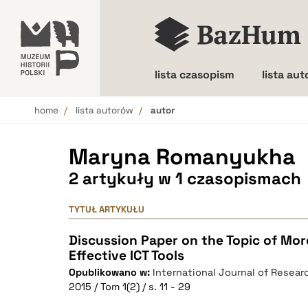
lista czasopism
lista au
home
lista autorów
autor
Wielkość liter
Maryna Romanyukha
2 artykuły w 1 czasopismach
TYTUŁ ARTYKUŁU
Discussion Paper on the Topic of Mo
Effective ICT Tools
Opublikowano w:
International Journal of Researc
2015 / Tom 1(2) / s. 11 - 29