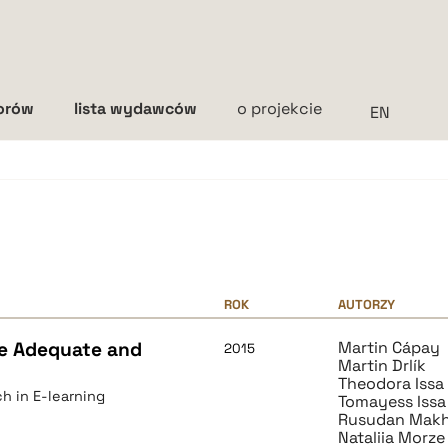
torów
lista wydawców
o projekcie
Interlinia
mała
średnia
duża
ROK
AUTORZY
re Adequate and
Martin Cápay
2015
Martin Drlík
Theodora Issa
h in E-learning
Tomayess Issa
Rusudan Makh
Nataliia Morze