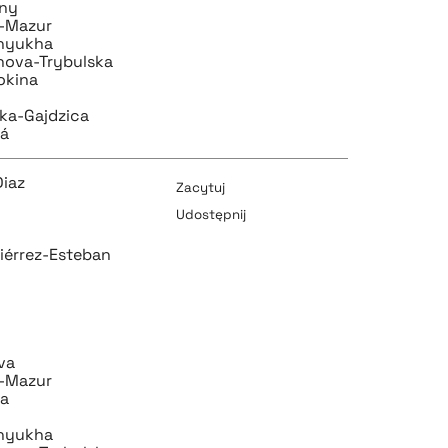
zny
-Mazur
nyukha
nova-Trybulska
okina
ka-Gajdzica
vá
Diaz
Zacytuj
Udostępnij
iérrez-Esteban
pobierz cytat
va
-Mazur
pobierz cytat
va
nyukha