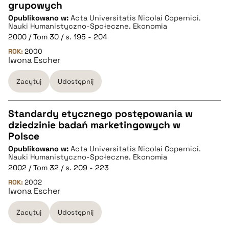
grupowych
CZYSTY TEKST
Opublikowano w:
Acta Universitatis Nicolai Copernici.
Nauki Humanistyczno-Społeczne. Ekonomia
2000 / Tom 30 / s. 195 - 204
pobierz cytat
ROK:
2000
Iwona Escher
BIBTEX
Zacytuj
Udostępnij
pobierz cytat
Standardy etycznego postępowania w
dziedzinie badań marketingowych w
CZYSTY TEKST
Polsce
Opublikowano w:
Acta Universitatis Nicolai Copernici.
Nauki Humanistyczno-Społeczne. Ekonomia
pobierz cytat
2002 / Tom 32 / s. 209 - 223
ROK:
2002
Iwona Escher
BIBTEX
Zacytuj
Udostępnij
pobierz cytat