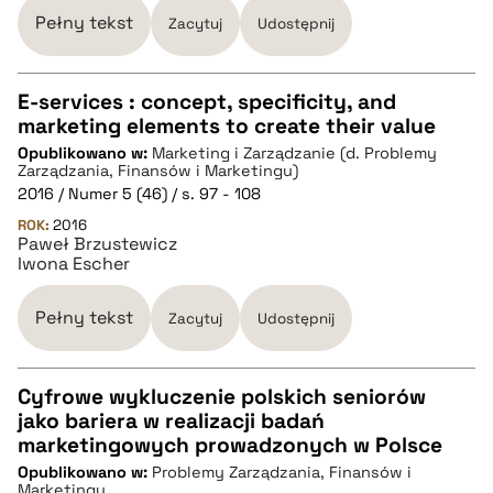
Pełny tekst
Zacytuj
Udostępnij
E-services : concept, specificity, and
marketing elements to create their value
CZYSTY TEKST
Opublikowano w:
Marketing i Zarządzanie (d. Problemy
Zarządzania, Finansów i Marketingu)
2016 / Numer 5 (46) / s. 97 - 108
pobierz cytat
ROK:
2016
Paweł Brzustewicz
Iwona Escher
BIBTEX
Pełny tekst
Zacytuj
Udostępnij
pobierz cytat
Cyfrowe wykluczenie polskich seniorów
jako bariera w realizacji badań
CZYSTY TEKST
marketingowych prowadzonych w Polsce
Opublikowano w:
Problemy Zarządzania, Finansów i
Marketingu