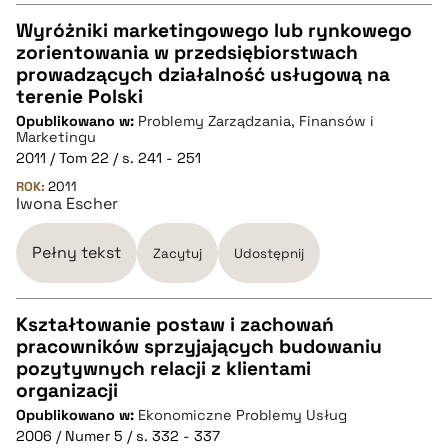
Wyróżniki marketingowego lub rynkowego
zorientowania w przedsiębiorstwach
CZYSTY TEKST
prowadzących działalność usługową na
terenie Polski
Opublikowano w:
Problemy Zarządzania, Finansów i
pobierz cytat
Marketingu
2011 / Tom 22 / s. 241 - 251
ROK:
BIBTEX
2011
Iwona Escher
pobierz cytat
Pełny tekst
Zacytuj
Udostępnij
Kształtowanie postaw i zachowań
pracowników sprzyjających budowaniu
CZYSTY TEKST
pozytywnych relacji z klientami
organizacji
Opublikowano w:
Ekonomiczne Problemy Usług
pobierz cytat
2006 / Numer 5 / s. 332 - 337