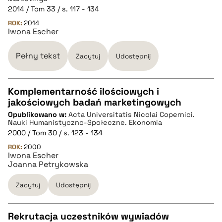
pobierz cytat
2014 / Tom 33 / s. 117 - 134
ROK:
2014
Iwona Escher
BIBTEX
Pełny tekst
Zacytuj
Udostępnij
pobierz cytat
Komplementarność ilościowych i
jakościowych badań marketingowych
CZYSTY TEKST
Opublikowano w:
Acta Universitatis Nicolai Copernici.
Nauki Humanistyczno-Społeczne. Ekonomia
2000 / Tom 30 / s. 123 - 134
pobierz cytat
ROK:
2000
Iwona Escher
Joanna Petrykowska
BIBTEX
Zacytuj
Udostępnij
pobierz cytat
Rekrutacja uczestników wywiadów