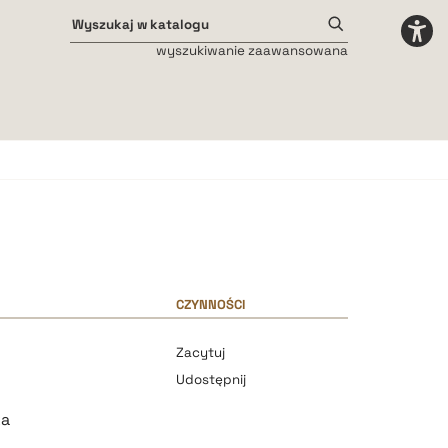
wyszukiwanie zaawansowana
Odstępy międzyliterowe
małe
średnie
duże
CZYNNOŚCI
Zacytuj
Udostępnij
ka