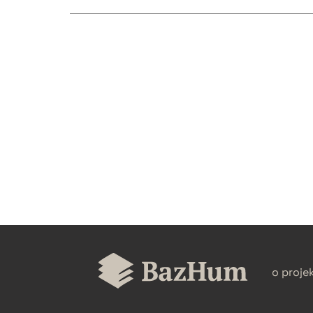
CZYSTY TEKST
BIBTEX
o proje