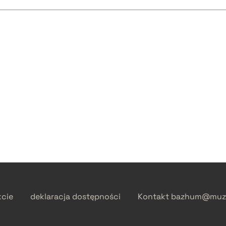
kcie
deklaracja dostępności
Kontakt
bazhum@muzh