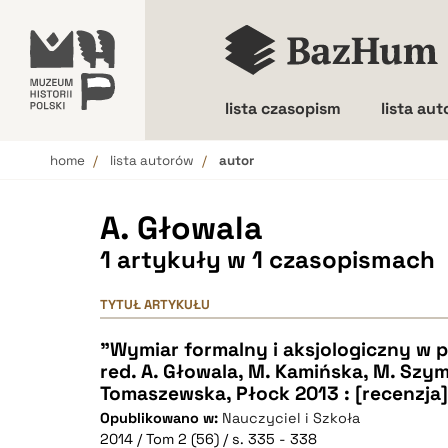
lista czasopism
lista au
home
lista autorów
autor
Wielkość liter
A. Głowala
1 artykuły w 1 czasopismach
TYTUŁ ARTYKUŁU
"Wymiar formalny i aksjologiczny w 
red. A. Głowala, M. Kamińska, M. Szym
Tomaszewska, Płock 2013 : [recenzja]
Opublikowano w:
Nauczyciel i Szkoła
2014 / Tom 2 (56) / s. 335 - 338