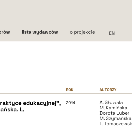
torów
lista wydawców
o projekcie
Interlinia
mała
średnia
duża
ROK
AUTORZY
praktyce edukacyjnej",
A. Głowala
2014
M. Kamińska
ańska, L.
Dorota Luber
M. Szymańska
L. Tomaszews