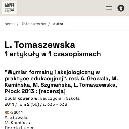
home
lista autorów
autor
L. Tomaszewska
1 artykuły w 1 czasopismach
"Wymiar formalny i aksjologiczny w
praktyce edukacyjnej", red. A. Głowala, M.
Kamińska, M. Szymańska, L. Tomaszewska,
Płock 2013 : [recenzja]
Opublikowano w:
Nauczyciel i Szkoła
2014 / Tom 2 (56) / s. 335 - 338
ROK:
2014
A. Głowala
M. Kamińska
Dorota Luber