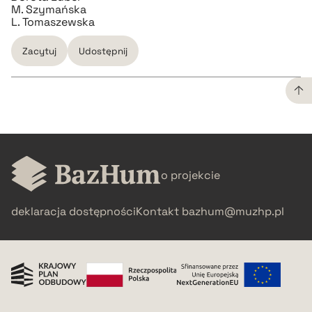
M. Szymańska
L. Tomaszewska
Zacytuj
Udostępnij
CZYSTY TEKST
pobierz cytat
o projekcie
BIBTEX
deklaracja dostępności
Kontakt
bazhum@muzhp.pl
pobierz cytat