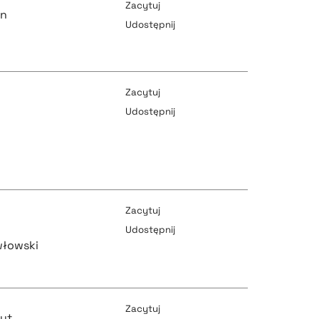
Zacytuj
yn
Udostępnij
pobierz cytat
Zacytuj
Udostępnij
pobierz cytat
pobierz cytat
Zacytuj
Udostępnij
pobierz cytat
włowski
pobierz cytat
Zacytuj
mut