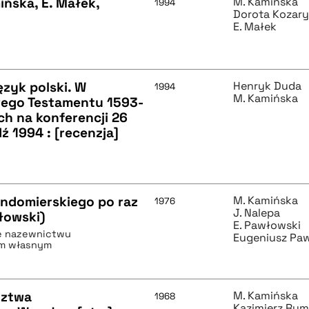
ińska, E. Małek,
M. Kamińska
1994
Dorota Kozar
E. Małek
ęzyk polski. W
Henryk Duda
1994
M. Kamińska
wego Testamentu 1593-
h na konferencji 26
ź 1994 : [recenzja]
domierskiego po raz
M. Kamińska
1976
J. Nalepa
włowski)
E. Pawłowski
e nazewnictwu
Eugeniusz Pa
om własnym
dztwa
M. Kamińska
1968
Kazimierz Ry