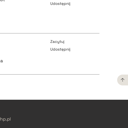
Udostępnij
pobierz cytat
pobierz cytat
Zacytuj
Udostępnij
pobierz cytat
ka
pobierz cytat
pobierz cytat
pobierz cytat
p.pl