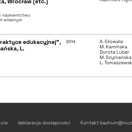
ka, Wrocław [etc.]
e nazewnictwu
om własnym
praktyce edukacyjnej",
A. Głowala
2014
M. Kamińska
ańska, L.
Dorota Luber
M. Szymańska
L. Tomaszews
kcie
deklaracja dostępności
Kontakt
bazhum@muzh