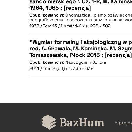
sandomierskiego", Cz. 1-2, M. Kamińs
BIBTEX
1964, 1965 : [recenzja]
CZYSTY TEKST
Opublikowano w:
Onomastica : pismo poświęcon
geograficznemu i osobowemu oraz innym nazw
1968 / Tom 13 / Numer 1-2 / s. 296 - 302
"Wymiar formalny i aksjologiczny w 
BIBTEX
red. A. Głowala, M. Kamińska, M. Szym
Tomaszewska, Płock 2013 : [recenzja]
CZYSTY TEKST
Opublikowano w:
Nauczyciel i Szkoła
2014 / Tom 2 (56) / s. 335 - 338
BIBTEX
CZYSTY TEKST
o proje
BIBTEX