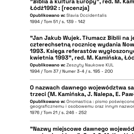
"Biblia a kultura Europy", red. M. Kam
Łódź1992 : [recenzja]
Opublikowano w:
Slavia Occidentalis
CZYSTY TEKST
1994 / Tom 51 / s. 139 - 142
"Jan Jakub Wujek. Tłumacz Biblii na j
czterechsetną rocznicę wydania No
BIBTEX
1993. Księga referastów wygłoszonyc
CZYSTY TEKST
kwietnia 1993", red. M. Kamińska, Łód
Opublikowano w:
Zeszyty Naukowe KUL
1994 / Tom 37 / Numer 3-4 / s. 195 - 200
BIBTEX
O nazwach dawnego województwa san
trzeci (M. Kamińska, J. Nalepa, E. Pa
Opublikowano w:
Onomastica : pismo poświęcon
CZYSTY TEKST
geograficznemu i osobowemu oraz innym nazw
1976 / Tom 21 / s. 246 - 252
"Nazwy miejscowe dawnego wojewó