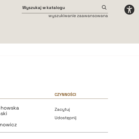
wyszukiwanie zaawansowana
Odstępy międzyliterowe
małe
średnie
duże
CZYNNOŚCI
chowska
Zacytuj
ski
Udostępnij
ynowicz