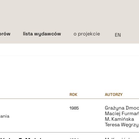
torów
lista wydawców
o projekcie
Interlinia
mała
średnia
duża
ROK
AUTORZY
Grażyna Dmo
1985
Maciej Furmań
dania
M. Kamińska
Teresa Węgrz