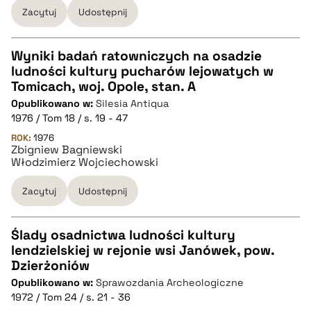
Zacytuj
Udostępnij
BIBTEX
pobierz cytat
Wyniki badań ratowniczych na osadzie
ludności kultury pucharów lejowatych w
CZYSTY TEKST
Tomicach, woj. Opole, stan. A
Opublikowano w:
Silesia Antiqua
1976 / Tom 18 / s. 19 - 47
pobierz cytat
ROK:
1976
Zbigniew Bagniewski
Włodzimierz Wojciechowski
BIBTEX
Zacytuj
Udostępnij
pobierz cytat
Ślady osadnictwa ludności kultury
lendzielskiej w rejonie wsi Janówek, pow.
CZYSTY TEKST
Dzierżoniów
Opublikowano w:
Sprawozdania Archeologiczne
1972 / Tom 24 / s. 21 - 36
pobierz cytat