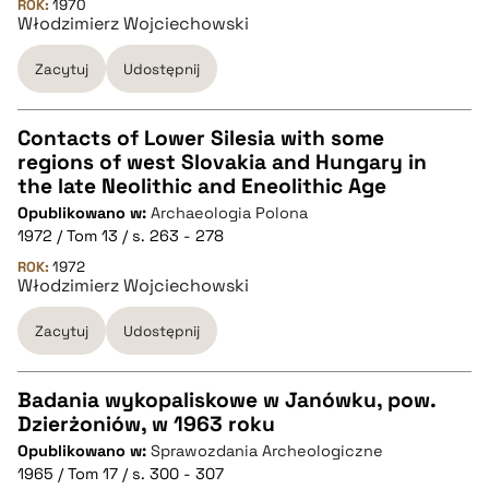
ROK:
1970
Włodzimierz Wojciechowski
BIBTEX
Zacytuj
Udostępnij
pobierz cytat
Contacts of Lower Silesia with some
regions of west Slovakia and Hungary in
CZYSTY TEKST
the late Neolithic and Eneolithic Age
Opublikowano w:
Archaeologia Polona
1972 / Tom 13 / s. 263 - 278
pobierz cytat
ROK:
1972
Włodzimierz Wojciechowski
BIBTEX
Zacytuj
Udostępnij
pobierz cytat
Badania wykopaliskowe w Janówku, pow.
Dzierżoniów, w 1963 roku
CZYSTY TEKST
Opublikowano w:
Sprawozdania Archeologiczne
1965 / Tom 17 / s. 300 - 307