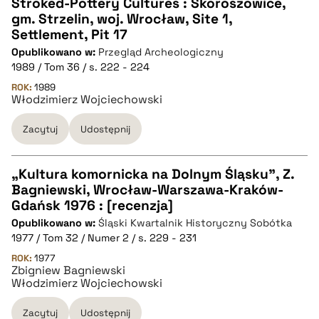
CZYSTY TEKST
Stroked-Pottery Cultures : Skoroszowice,
gm. Strzelin, woj. Wrocław, Site 1,
Settlement, Pit 17
pobierz cytat
Opublikowano w:
Przegląd Archeologiczny
1989 / Tom 36 / s. 222 - 224
BIBTEX
ROK:
1989
Włodzimierz Wojciechowski
pobierz cytat
Zacytuj
Udostępnij
„Kultura komornicka na Dolnym Śląsku”, Z.
Bagniewski, Wrocław-Warszawa-Kraków-
CZYSTY TEKST
Gdańsk 1976 : [recenzja]
Opublikowano w:
Śląski Kwartalnik Historyczny Sobótka
1977 / Tom 32 / Numer 2 / s. 229 - 231
pobierz cytat
ROK:
1977
Zbigniew Bagniewski
Włodzimierz Wojciechowski
BIBTEX
Zacytuj
Udostępnij