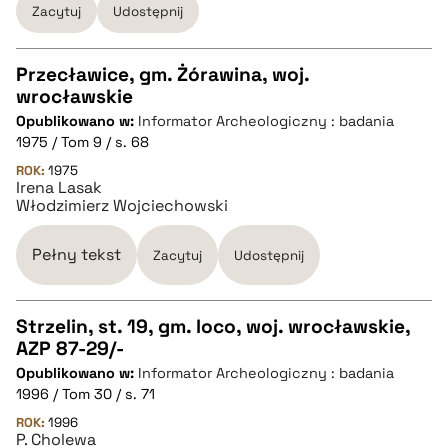
Zacytuj
Udostępnij
pobierz cytat
Przecławice, gm. Żórawina, woj.
wrocławskie
CZYSTY TEKST
Opublikowano w:
Informator Archeologiczny : badania
1975 / Tom 9 / s. 68
pobierz cytat
ROK:
1975
Irena Lasak
Włodzimierz Wojciechowski
BIBTEX
Pełny tekst
Zacytuj
Udostępnij
pobierz cytat
Strzelin, st. 19, gm. loco, woj. wrocławskie,
AZP 87-29/-
CZYSTY TEKST
Opublikowano w:
Informator Archeologiczny : badania
1996 / Tom 30 / s. 71
pobierz cytat
ROK:
1996
P. Cholewa