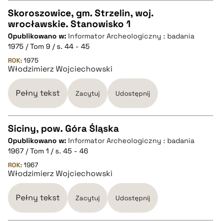
pobierz cytat
Skoroszowice, gm. Strzelin, woj.
wrocławskie. Stanowisko 1
CZYSTY TEKST
Opublikowano w:
Informator Archeologiczny : badania
1975 / Tom 9 / s. 44 - 45
pobierz cytat
ROK:
1975
Włodzimierz Wojciechowski
BIBTEX
Pełny tekst
Zacytuj
Udostępnij
pobierz cytat
Siciny, pow. Góra Śląska
Opublikowano w:
Informator Archeologiczny : badania
CZYSTY TEKST
1967 / Tom 1 / s. 45 - 46
ROK:
1967
Włodzimierz Wojciechowski
pobierz cytat
Pełny tekst
Zacytuj
Udostępnij
BIBTEX