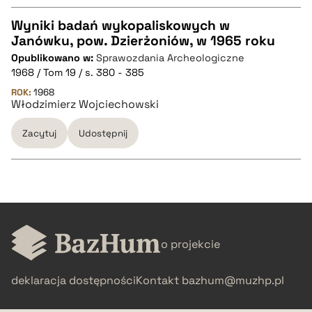
pobierz cytat
Wyniki badań wykopaliskowych w
Janówku, pow. Dzierżoniów, w 1965 roku
CZYSTY TEKST
Opublikowano w:
Sprawozdania Archeologiczne
1968 / Tom 19 / s. 380 - 385
pobierz cytat
ROK:
1968
Włodzimierz Wojciechowski
Zacytuj
Udostępnij
BIBTEX
pobierz cytat
CZYSTY TEKST
o projekcie
pobierz cytat
deklaracja dostępności
Kontakt
bazhum@muzhp.pl
BIBTEX