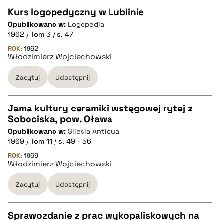
Kurs logopedyczny w Lublinie
pobierz cytat
Opublikowano w:
Logopedia
CZYSTY TEKST
1962 / Tom 3 / s. 47
ROK:
1962
Włodzimierz Wojciechowski
pobierz cytat
Zacytuj
Udostępnij
BIBTEX
Jama kultury ceramiki wstęgowej rytej z
pobierz cytat
Sobociska, pow. Oława
CZYSTY TEKST
Opublikowano w:
Silesia Antiqua
1969 / Tom 11 / s. 49 - 56
pobierz cytat
ROK:
1969
Włodzimierz Wojciechowski
Zacytuj
Udostępnij
BIBTEX
pobierz cytat
Sprawozdanie z prac wykopaliskowych na