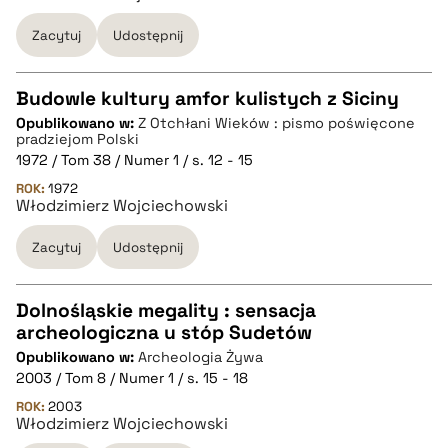
Zacytuj
Udostępnij
pobierz cytat
Budowle kultury amfor kulistych z Siciny
Opublikowano w:
Z Otchłani Wieków : pismo poświęcone
CZYSTY TEKST
pradziejom Polski
1972 / Tom 38 / Numer 1 / s. 12 - 15
ROK:
1972
pobierz cytat
Włodzimierz Wojciechowski
Zacytuj
Udostępnij
BIBTEX
Dolnośląskie megality : sensacja
pobierz cytat
archeologiczna u stóp Sudetów
CZYSTY TEKST
Opublikowano w:
Archeologia Żywa
2003 / Tom 8 / Numer 1 / s. 15 - 18
pobierz cytat
ROK:
2003
Włodzimierz Wojciechowski