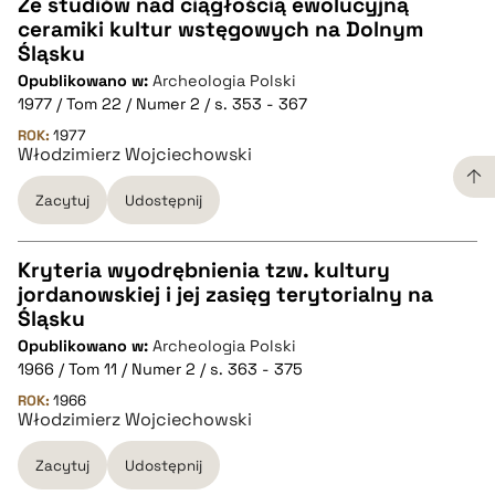
Ze studiów nad ciągłością ewolucyjną
ceramiki kultur wstęgowych na Dolnym
CZYSTY TEKST
Śląsku
Opublikowano w:
Archeologia Polski
1977 / Tom 22 / Numer 2 / s. 353 - 367
pobierz cytat
ROK:
1977
Włodzimierz Wojciechowski
BIBTEX
Zacytuj
Udostępnij
pobierz cytat
Kryteria wyodrębnienia tzw. kultury
jordanowskiej i jej zasięg terytorialny na
CZYSTY TEKST
Śląsku
Opublikowano w:
Archeologia Polski
1966 / Tom 11 / Numer 2 / s. 363 - 375
pobierz cytat
ROK:
1966
Włodzimierz Wojciechowski
BIBTEX
Zacytuj
Udostępnij