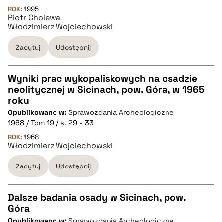
pobierz cytat
ROK:
1995
Piotr Cholewa
Włodzimierz Wojciechowski
BIBTEX
Zacytuj
Udostępnij
pobierz cytat
Wyniki prac wykopaliskowych na osadzie
neolitycznej w Sicinach, pow. Góra, w 1965
CZYSTY TEKST
roku
Opublikowano w:
Sprawozdania Archeologiczne
1968 / Tom 19 / s. 29 - 33
pobierz cytat
ROK:
1968
Włodzimierz Wojciechowski
BIBTEX
Zacytuj
Udostępnij
pobierz cytat
Dalsze badania osady w Sicinach, pow.
Góra
CZYSTY TEKST
Opublikowano w:
Sprawozdania Archeologiczne