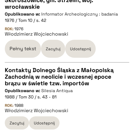
Skoroszowice, gm. Strzelin, woj.
pobierz cytat
wrocławskie
CZYSTY TEKST
Opublikowano w:
Informator Archeologiczny : badania
1976 / Tom 10 / s. 42
pobierz cytat
ROK:
1976
Włodzimierz Wojciechowski
BIBTEX
Pełny tekst
Zacytuj
Udostępnij
pobierz cytat
Kontakty Dolnego Śląska z Małopolską
Zachodnią w neolicie i wczesnej epoce
CZYSTY TEKST
brązu w świetle tzw. importów
Opublikowano w:
Silesia Antiqua
1988 / Tom 30 / s. 43 - 81
pobierz cytat
ROK:
1988
Włodzimierz Wojciechowski
BIBTEX
Zacytuj
Udostępnij