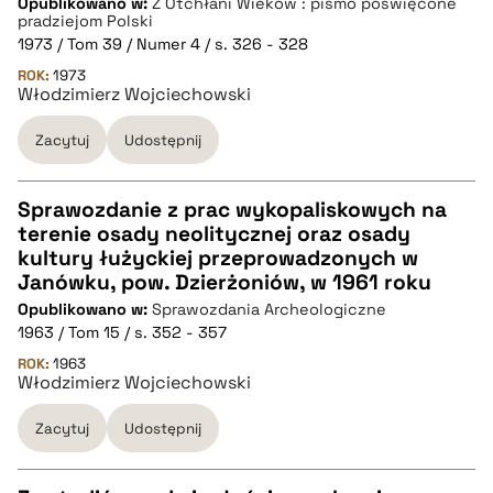
Opublikowano w:
Z Otchłani Wieków : pismo poświęcone
CZYSTY TEKST
pradziejom Polski
1973 / Tom 39 / Numer 4 / s. 326 - 328
ROK:
1973
pobierz cytat
Włodzimierz Wojciechowski
Zacytuj
Udostępnij
BIBTEX
Sprawozdanie z prac wykopaliskowych na
pobierz cytat
terenie osady neolitycznej oraz osady
CZYSTY TEKST
kultury łużyckiej przeprowadzonych w
Janówku, pow. Dzierżoniów, w 1961 roku
Opublikowano w:
Sprawozdania Archeologiczne
pobierz cytat
1963 / Tom 15 / s. 352 - 357
ROK:
1963
Włodzimierz Wojciechowski
BIBTEX
Zacytuj
Udostępnij
pobierz cytat