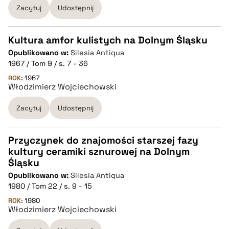
Zacytuj
Udostępnij
Kultura amfor kulistych na Dolnym Śląsku
Opublikowano w:
Silesia Antiqua
CZYSTY TEKST
1967 / Tom 9 / s. 7 - 36
ROK:
1967
Włodzimierz Wojciechowski
pobierz cytat
Zacytuj
Udostępnij
BIBTEX
Przyczynek do znajomości starszej fazy
pobierz cytat
kultury ceramiki sznurowej na Dolnym
CZYSTY TEKST
Śląsku
Opublikowano w:
Silesia Antiqua
1980 / Tom 22 / s. 9 - 15
pobierz cytat
ROK:
1980
Włodzimierz Wojciechowski
BIBTEX