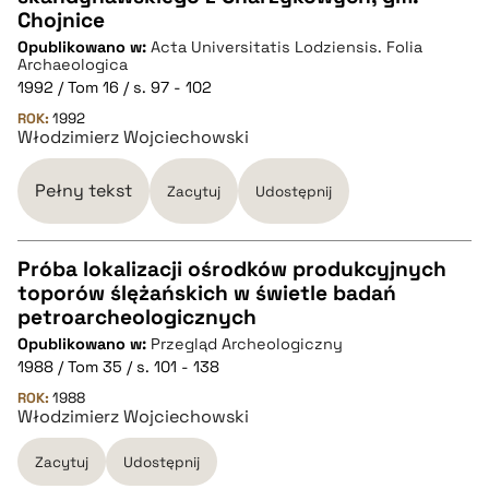
CZYSTY TEKST
Chojnice
Opublikowano w:
Acta Universitatis Lodziensis. Folia
Archaeologica
pobierz cytat
1992 / Tom 16 / s. 97 - 102
ROK:
1992
Włodzimierz Wojciechowski
BIBTEX
Pełny tekst
Zacytuj
Udostępnij
pobierz cytat
Próba lokalizacji ośrodków produkcyjnych
toporów ślężańskich w świetle badań
CZYSTY TEKST
petroarcheologicznych
Opublikowano w:
Przegląd Archeologiczny
1988 / Tom 35 / s. 101 - 138
pobierz cytat
ROK:
1988
Włodzimierz Wojciechowski
BIBTEX
Zacytuj
Udostępnij