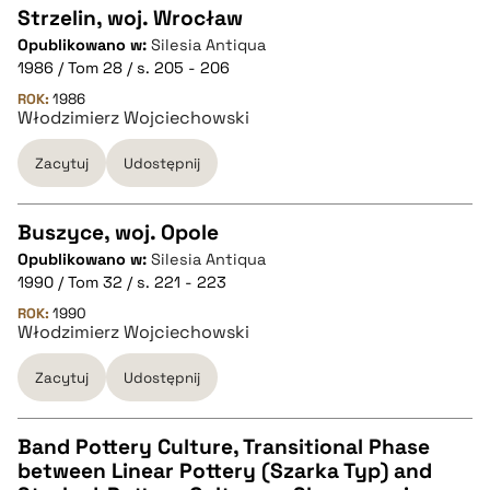
Strzelin, woj. Wrocław
pobierz cytat
Opublikowano w:
Silesia Antiqua
CZYSTY TEKST
1986 / Tom 28 / s. 205 - 206
ROK:
1986
Włodzimierz Wojciechowski
pobierz cytat
Zacytuj
Udostępnij
BIBTEX
Buszyce, woj. Opole
pobierz cytat
Opublikowano w:
Silesia Antiqua
CZYSTY TEKST
1990 / Tom 32 / s. 221 - 223
ROK:
1990
Włodzimierz Wojciechowski
pobierz cytat
Zacytuj
Udostępnij
BIBTEX
Band Pottery Culture, Transitional Phase
pobierz cytat
between Linear Pottery (Szarka Typ) and