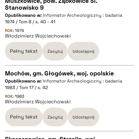
Muszkowice, pow. Ząbkowice Śl.
Stanowisko 9
CZYSTY TEKST
Opublikowano w:
Informator Archeologiczny : badania
1974 / Tom 8 / s. 40 - 41
pobierz cytat
ROK:
1974
Włodzimierz Wojciechowski
BIBTEX
Pełny tekst
Zacytuj
Udostępnij
pobierz cytat
Mochów, gm. Głogówek, woj. opolskie
Opublikowano w:
Informator Archeologiczny : badania
CZYSTY TEKST
1983 / Tom 17 / s. 42
ROK:
1983
Włodzimierz Wojciechowski
pobierz cytat
Pełny tekst
Zacytuj
Udostępnij
BIBTEX