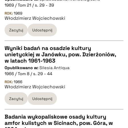
1969 / Tom 21 / s. 29 - 39
pobierz cytat
ROK:
1969
Włodzimierz Wojciechowski
Zacytuj
Udostępnij
BIBTEX
pobierz cytat
Wyniki badań na osadzie kultury
unietyckiej w Janówku, pow. Dzierżoniów,
CZYSTY TEKST
w latach 1961-1963
Opublikowano w:
Silesia Antiqua
1966 / Tom 8 / s. 29 - 44
pobierz cytat
ROK:
1966
Włodzimierz Wojciechowski
BIBTEX
Zacytuj
Udostępnij
pobierz cytat
Badania wykopaliskowe osady kultury
amfor kulistych w Sicinach, pow. Góra, w