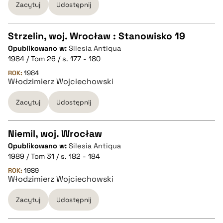
Zacytuj
Udostępnij
BIBTEX
Strzelin, woj. Wrocław : Stanowisko 19
pobierz cytat
Opublikowano w:
Silesia Antiqua
CZYSTY TEKST
1984 / Tom 26 / s. 177 - 180
ROK:
1984
Włodzimierz Wojciechowski
pobierz cytat
Zacytuj
Udostępnij
BIBTEX
Niemil, woj. Wrocław
pobierz cytat
Opublikowano w:
Silesia Antiqua
CZYSTY TEKST
1989 / Tom 31 / s. 182 - 184
ROK:
1989
Włodzimierz Wojciechowski
pobierz cytat
Zacytuj
Udostępnij
BIBTEX