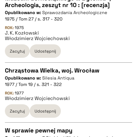
Archeologia, zeszyt nr 10 : [recenzja]
pobierz cytat
Opublikowano w:
Sprawozdania Archeologiczne
1975 / Tom 27 / s. 317 - 320
BIBTEX
ROK:
1975
J. K. Kozłowski
Włodzimierz Wojciechowski
pobierz cytat
Zacytuj
Udostępnij
Chrząstowa Wielka, woj. Wrocław
Opublikowano w:
Silesia Antiqua
CZYSTY TEKST
1977 / Tom 19 / s. 321 - 322
ROK:
1977
Włodzimierz Wojciechowski
pobierz cytat
Zacytuj
Udostępnij
BIBTEX
W sprawie pewnej mapy
pobierz cytat