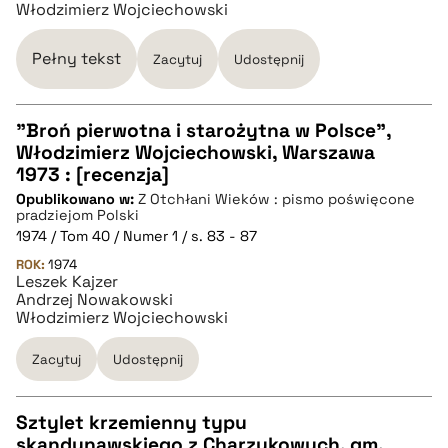
Włodzimierz Wojciechowski
BIBTEX
Pełny tekst
Zacytuj
Udostępnij
pobierz cytat
"Broń pierwotna i starożytna w Polsce",
Włodzimierz Wojciechowski, Warszawa
CZYSTY TEKST
1973 : [recenzja]
Opublikowano w:
Z Otchłani Wieków : pismo poświęcone
pradziejom Polski
pobierz cytat
1974 / Tom 40 / Numer 1 / s. 83 - 87
ROK:
1974
Leszek Kajzer
BIBTEX
Andrzej Nowakowski
Włodzimierz Wojciechowski
pobierz cytat
Zacytuj
Udostępnij
Sztylet krzemienny typu
skandynawskiego z Charzykowych, gm.