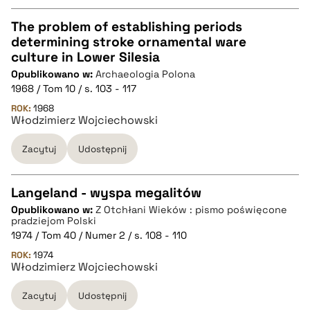
pobierz cytat
The problem of establishing periods
determining stroke ornamental ware
CZYSTY TEKST
culture in Lower Silesia
Opublikowano w:
Archaeologia Polona
1968 / Tom 10 / s. 103 - 117
pobierz cytat
ROK:
1968
Włodzimierz Wojciechowski
BIBTEX
Zacytuj
Udostępnij
pobierz cytat
Langeland - wyspa megalitów
Opublikowano w:
Z Otchłani Wieków : pismo poświęcone
CZYSTY TEKST
pradziejom Polski
1974 / Tom 40 / Numer 2 / s. 108 - 110
ROK:
1974
pobierz cytat
Włodzimierz Wojciechowski
Zacytuj
Udostępnij
BIBTEX