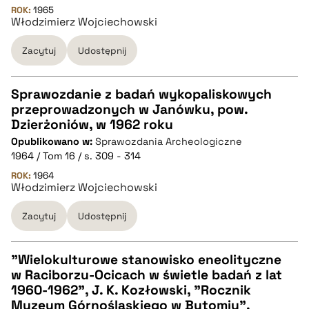
pobierz cytat
ROK:
1965
Włodzimierz Wojciechowski
Zacytuj
Udostępnij
BIBTEX
pobierz cytat
Sprawozdanie z badań wykopaliskowych
przeprowadzonych w Janówku, pow.
CZYSTY TEKST
Dzierżoniów, w 1962 roku
Opublikowano w:
Sprawozdania Archeologiczne
1964 / Tom 16 / s. 309 - 314
pobierz cytat
ROK:
1964
Włodzimierz Wojciechowski
BIBTEX
Zacytuj
Udostępnij
pobierz cytat
"Wielokulturowe stanowisko eneolityczne
w Raciborzu-Ocicach w świetle badań z lat
CZYSTY TEKST
1960-1962", J. K. Kozłowski, "Rocznik
Muzeum Górnośląskiego w Bytomiu",