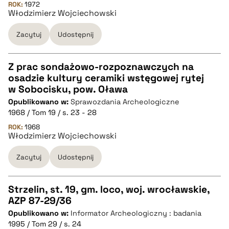
ROK:
1972
Włodzimierz Wojciechowski
BIBTEX
Zacytuj
Udostępnij
pobierz cytat
Z prac sondażowo-rozpoznawczych na
osadzie kultury ceramiki wstęgowej rytej
CZYSTY TEKST
w Sobocisku, pow. Oława
Opublikowano w:
Sprawozdania Archeologiczne
1968 / Tom 19 / s. 23 - 28
pobierz cytat
ROK:
1968
Włodzimierz Wojciechowski
BIBTEX
Zacytuj
Udostępnij
pobierz cytat
Strzelin, st. 19, gm. loco, woj. wrocławskie,
AZP 87-29/36
CZYSTY TEKST
Opublikowano w:
Informator Archeologiczny : badania
1995 / Tom 29 / s. 24