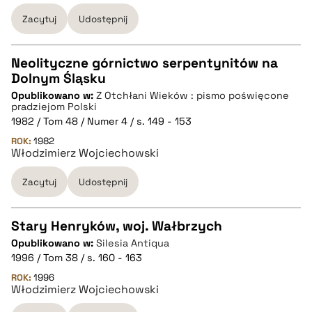
Zacytuj
Udostępnij
pobierz cytat
Neolityczne górnictwo serpentynitów na
Dolnym Śląsku
CZYSTY TEKST
Opublikowano w:
Z Otchłani Wieków : pismo poświęcone
pradziejom Polski
1982 / Tom 48 / Numer 4 / s. 149 - 153
pobierz cytat
ROK:
1982
Włodzimierz Wojciechowski
BIBTEX
Zacytuj
Udostępnij
pobierz cytat
Stary Henryków, woj. Wałbrzych
Opublikowano w:
Silesia Antiqua
CZYSTY TEKST
1996 / Tom 38 / s. 160 - 163
ROK:
1996
Włodzimierz Wojciechowski
pobierz cytat