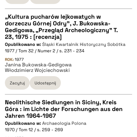
pobierz cytat
„Kultura pucharów lejkowatych w
dorzeczu Górnej Odry”, J. Bukowska-
CZYSTY TEKST
Gedigowa, „Przegląd Archeologiczny” T.
23, 1975 : [recenzja]
Opublikowano w:
Śląski Kwartalnik Historyczny Sobótka
pobierz cytat
1977 / Tom 32 / Numer 2 / s. 231 - 234
ROK:
1977
Janina Bukowska-Gedigowa
BIBTEX
Włodzimierz Wojciechowski
pobierz cytat
Zacytuj
Udostępnij
Neolithische Siedlungen in Siciny, Kreis
Góra : im Lichte der Forschungen aus den
CZYSTY TEKST
Jahren 1964-1967
Opublikowano w:
Archaeologia Polona
1970 / Tom 12 / s. 259 - 269
pobierz cytat