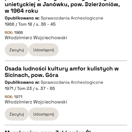
CZYSTY TEKST
unietyckiej w Janówku, pow. Dzierżoniów,
w 1964 roku
Opublikowano w:
Sprawozdania Archeologiczne
pobierz cytat
1966 / Tom 18 / s. 36 - 45
ROK:
1966
Włodzimierz Wojciechowski
BIBTEX
Zacytuj
Udostępnij
pobierz cytat
Osada ludności kultury amfor kulistych w
Sicinach, pow. Góra
CZYSTY TEKST
Opublikowano w:
Sprawozdania Archeologiczne
1971 / Tom 23 / s. 37 - 65
pobierz cytat
ROK:
1971
Włodzimierz Wojciechowski
Zacytuj
Udostępnij
BIBTEX
pobierz cytat