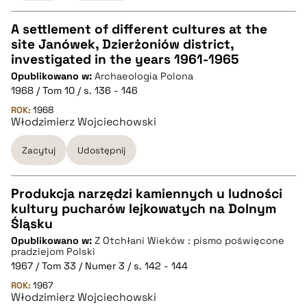
A settlement of different cultures at the
pobierz cytat
site Janówek, Dzierżoniów district,
CZYSTY TEKST
investigated in the years 1961-1965
Opublikowano w:
Archaeologia Polona
1968 / Tom 10 / s. 136 - 146
pobierz cytat
ROK:
1968
Włodzimierz Wojciechowski
BIBTEX
Zacytuj
Udostępnij
pobierz cytat
Produkcja narzędzi kamiennych u ludności
kultury pucharów lejkowatych na Dolnym
CZYSTY TEKST
Śląsku
Opublikowano w:
Z Otchłani Wieków : pismo poświęcone
pradziejom Polski
pobierz cytat
1967 / Tom 33 / Numer 3 / s. 142 - 144
ROK:
1967
Włodzimierz Wojciechowski
BIBTEX