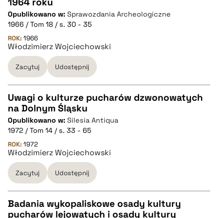
CZYSTY TEKST
1964 roku
Opublikowano w:
Sprawozdania Archeologiczne
1966 / Tom 18 / s. 30 - 35
pobierz cytat
ROK:
1966
Włodzimierz Wojciechowski
BIBTEX
Zacytuj
Udostępnij
pobierz cytat
Uwagi o kulturze pucharów dzwonowatych
na Dolnym Śląsku
CZYSTY TEKST
Opublikowano w:
Silesia Antiqua
1972 / Tom 14 / s. 33 - 65
pobierz cytat
ROK:
1972
Włodzimierz Wojciechowski
Zacytuj
Udostępnij
BIBTEX
pobierz cytat
Badania wykopaliskowe osady kultury
pucharów lejowatych i osady kultury