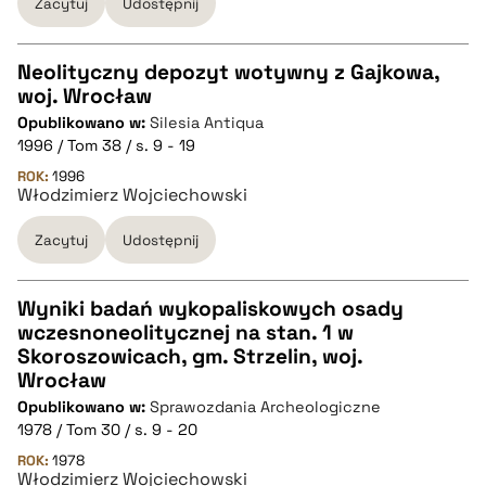
Zacytuj
Udostępnij
pobierz cytat
Neolityczny depozyt wotywny z Gajkowa,
woj. Wrocław
CZYSTY TEKST
Opublikowano w:
Silesia Antiqua
1996 / Tom 38 / s. 9 - 19
pobierz cytat
ROK:
1996
Włodzimierz Wojciechowski
Zacytuj
Udostępnij
BIBTEX
pobierz cytat
Wyniki badań wykopaliskowych osady
wczesnoneolitycznej na stan. 1 w
CZYSTY TEKST
Skoroszowicach, gm. Strzelin, woj.
Wrocław
Opublikowano w:
Sprawozdania Archeologiczne
pobierz cytat
1978 / Tom 30 / s. 9 - 20
ROK:
1978
Włodzimierz Wojciechowski
BIBTEX