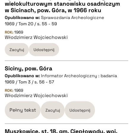
wielokulturowym stanowisku osadniczym
CZYSTY TEKST
w Sicinach, pow. Góra, w 1966 roku
Opublikowano w:
Sprawozdania Archeologiczne
1969 / Tom 20 / s. 55 - 59
pobierz cytat
ROK:
1969
Włodzimierz Wojciechowski
BIBTEX
Zacytuj
Udostępnij
pobierz cytat
Siciny, pow. Góra
Opublikowano w:
Informator Archeologiczny : badania
CZYSTY TEKST
1969 / Tom 3 / s. 56 - 57
ROK:
1969
Włodzimierz Wojciechowski
pobierz cytat
Pełny tekst
Zacytuj
Udostępnij
BIBTEX
Muszkowice, st. 18, gm. Ciepłowody, woj.
pobierz cytat