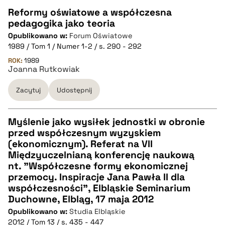
pobierz cytat
Reformy oświatowe a współczesna
pedagogika jako teoria
CZYSTY TEKST
Opublikowano w:
Forum Oświatowe
1989 / Tom 1 / Numer 1-2 / s. 290 - 292
pobierz cytat
ROK:
1989
Joanna Rutkowiak
Zacytuj
Udostępnij
BIBTEX
pobierz cytat
Myślenie jako wysiłek jednostki w obronie
przed współczesnym wyzyskiem
CZYSTY TEKST
(ekonomicznym). Referat na VII
Międzyuczelnianą konferencję naukową
nt. "Współczesne formy ekonomicznej
pobierz cytat
przemocy. Inspiracje Jana Pawła II dla
współczesności", Elbląskie Seminarium
Duchowne, Elbląg, 17 maja 2012
BIBTEX
Opublikowano w:
Studia Elbląskie
2012 / Tom 13 / s. 435 - 447