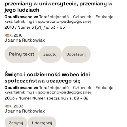
przemiany w uniwersytecie, przemiany w
CZYSTY TEKST
jego ludziach
Opublikowano w:
Teraźniejszość - Człowiek - Edukacja :
kwartalnik myśli społeczno-pedagogicznej
pobierz cytat
2010 / Numer 3 (51) / s. 53 - 65
ROK:
2010
Joanna Rutkowiak
BIBTEX
Pełny tekst
Zacytuj
Udostępnij
pobierz cytat
Święto i codzienność wobec idei
społeczeństwa uczącego się
CZYSTY TEKST
Opublikowano w:
Teraźniejszość - Człowiek - Edukacja :
kwartalnik myśli społeczno-pedagogicznej
2003 / Numer Numer specjalny / s. 69 - 82
pobierz cytat
ROK:
2003
Joanna Rutkowiak
BIBTEX
Zacytuj
Udostępnij