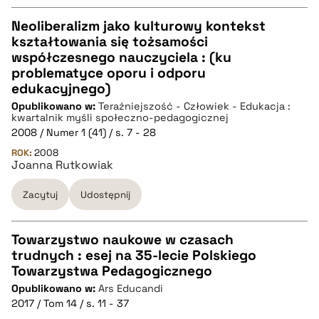
Neoliberalizm jako kulturowy kontekst
kształtowania się tożsamości
CZYSTY TEKST
współczesnego nauczyciela : (ku
problematyce oporu i odporu
edukacyjnego)
pobierz cytat
Opublikowano w:
Teraźniejszość - Człowiek - Edukacja :
kwartalnik myśli społeczno-pedagogicznej
2008 / Numer 1 (41) / s. 7 - 28
BIBTEX
ROK:
2008
Joanna Rutkowiak
pobierz cytat
Zacytuj
Udostępnij
Towarzystwo naukowe w czasach
trudnych : esej na 35-lecie Polskiego
CZYSTY TEKST
Towarzystwa Pedagogicznego
Opublikowano w:
Ars Educandi
2017 / Tom 14 / s. 11 - 37
pobierz cytat