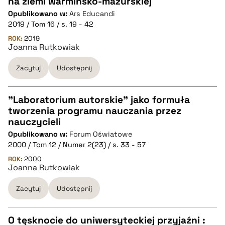
na ziemi warmińsko-mazurskiej
Opublikowano w:
Ars Educandi
pobierz cytat
2019 / Tom 16 / s. 19 - 42
ROK:
2019
Joanna Rutkowiak
BIBTEX
Zacytuj
Udostępnij
pobierz cytat
"Laboratorium autorskie" jako formuła
tworzenia programu nauczania przez
CZYSTY TEKST
nauczycieli
Opublikowano w:
Forum Oświatowe
2000 / Tom 12 / Numer 2(23) / s. 33 - 57
pobierz cytat
ROK:
2000
Joanna Rutkowiak
BIBTEX
Zacytuj
Udostępnij
pobierz cytat
O tęsknocie do uniwersyteckiej przyjaźni :