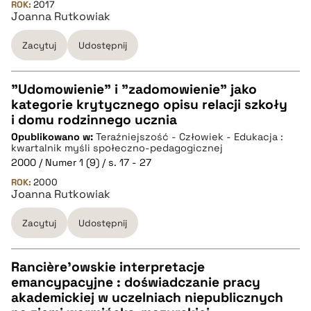
ROK:
2017
Joanna Rutkowiak
BIBTEX
Zacytuj
Udostępnij
pobierz cytat
"Udomowienie" i "zadomowienie" jako
kategorie krytycznego opisu relacji szkoły
CZYSTY TEKST
i domu rodzinnego ucznia
Opublikowano w:
Teraźniejszość - Człowiek - Edukacja :
kwartalnik myśli społeczno-pedagogicznej
pobierz cytat
2000 / Numer 1 (9) / s. 17 - 27
ROK:
2000
Joanna Rutkowiak
BIBTEX
Zacytuj
Udostępnij
pobierz cytat
Rancière'owskie interpretacje
emancypacyjne : doświadczanie pracy
CZYSTY TEKST
akademickiej w uczelniach niepublicznych