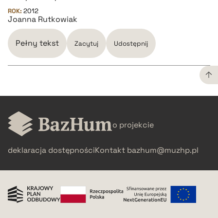
pobierz cytat
ROK:
2012
Joanna Rutkowiak
Pełny tekst
Zacytuj
Udostępnij
CZYSTY TEKST
o projekcie
pobierz cytat
deklaracja dostępności
Kontakt
bazhum@muzhp.pl
BIBTEX
pobierz cytat