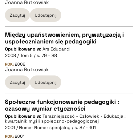
Joanna Rutkowiak
Zacytuj
Udostępnij
BIBTEX
pobierz cytat
Między upaństwowieniem, prywatyzacją i
uspołecznianiem się pedagogiki
CZYSTY TEKST
Opublikowano w:
Ars Educandi
2008 / Tom 5 / s. 79 - 88
pobierz cytat
ROK:
2008
Joanna Rutkowiak
Zacytuj
Udostępnij
BIBTEX
pobierz cytat
Społeczne funkcjonowanie pedagogiki :
czasowy wymiar etyczności
CZYSTY TEKST
Opublikowano w:
Teraźniejszość - Człowiek - Edukacja :
kwartalnik myśli społeczno-pedagogicznej
2001 / Numer Numer specjalny / s. 87 - 101
pobierz cytat
ROK:
2001