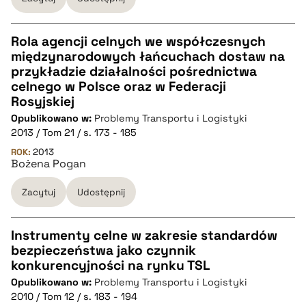
Rola agencji celnych we współczesnych
międzynarodowych łańcuchach dostaw na
CZYSTY TEKST
przykładzie działalności pośrednictwa
celnego w Polsce oraz w Federacji
Rosyjskiej
pobierz cytat
Opublikowano w:
Problemy Transportu i Logistyki
2013 / Tom 21 / s. 173 - 185
BIBTEX
ROK:
2013
Bożena Pogan
pobierz cytat
Zacytuj
Udostępnij
Instrumenty celne w zakresie standardów
bezpieczeństwa jako czynnik
CZYSTY TEKST
konkurencyjności na rynku TSL
Opublikowano w:
Problemy Transportu i Logistyki
2010 / Tom 12 / s. 183 - 194
pobierz cytat