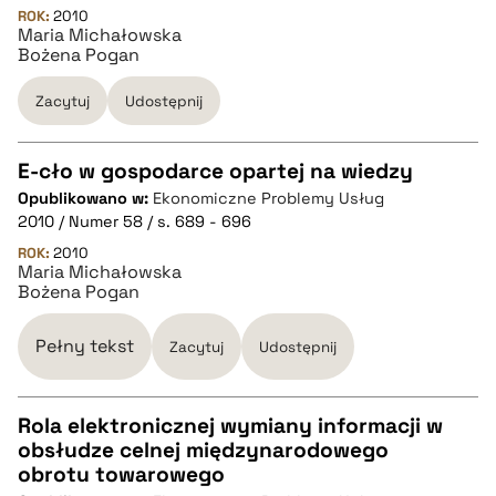
ROK:
2010
Maria Michałowska
Bożena Pogan
BIBTEX
Zacytuj
Udostępnij
pobierz cytat
E-cło w gospodarce opartej na wiedzy
Opublikowano w:
Ekonomiczne Problemy Usług
CZYSTY TEKST
2010 / Numer 58 / s. 689 - 696
ROK:
2010
Maria Michałowska
pobierz cytat
Bożena Pogan
BIBTEX
Pełny tekst
Zacytuj
Udostępnij
pobierz cytat
Rola elektronicznej wymiany informacji w
obsłudze celnej międzynarodowego
CZYSTY TEKST
obrotu towarowego