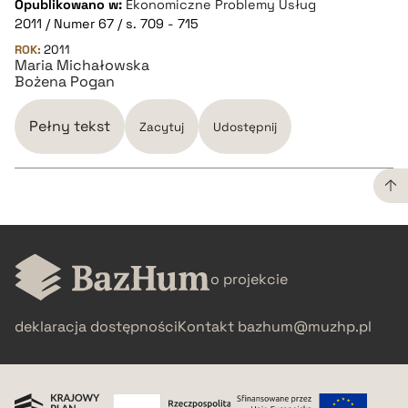
Opublikowano w:
Ekonomiczne Problemy Usług
2011 / Numer 67 / s. 709 - 715
pobierz cytat
ROK:
2011
Maria Michałowska
Bożena Pogan
BIBTEX
Pełny tekst
Zacytuj
Udostępnij
pobierz cytat
CZYSTY TEKST
o projekcie
pobierz cytat
deklaracja dostępności
Kontakt
bazhum@muzhp.pl
BIBTEX
pobierz cytat