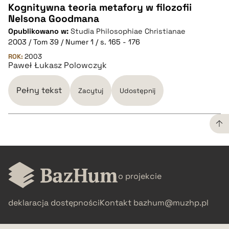
Kognitywna teoria metafory w filozofii
Nelsona Goodmana
CZYSTY TEKST
Opublikowano w:
Studia Philosophiae Christianae
2003 / Tom 39 / Numer 1 / s. 165 - 176
pobierz cytat
ROK:
2003
Paweł Łukasz Polowczyk
BIBTEX
Pełny tekst
Zacytuj
Udostępnij
pobierz cytat
CZYSTY TEKST
o projekcie
pobierz cytat
deklaracja dostępności
Kontakt
bazhum@muzhp.pl
BIBTEX