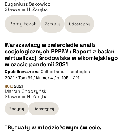
pobierz cytat
Eugeniusz Sakowicz
Sławomir H. Zaręba
BIBTEX
Pełny tekst
Zacytuj
Udostępnij
pobierz cytat
Warszawiacy w zwierciadle analiz
socjologicznych PPPiW : Raport z badań
CZYSTY TEKST
wirtualizacji środowiska wielkomiejskiego
w czasie pandemii 2021
Opublikowano w:
Collectanea Theologica
pobierz cytat
2021 / Tom 91 / Numer 4 / s. 195 - 211
ROK:
2021
Marcin Choczyński
BIBTEX
Sławomir H. Zaręba
pobierz cytat
Zacytuj
Udostępnij
"Rytuały w młodzieżowym świecie.