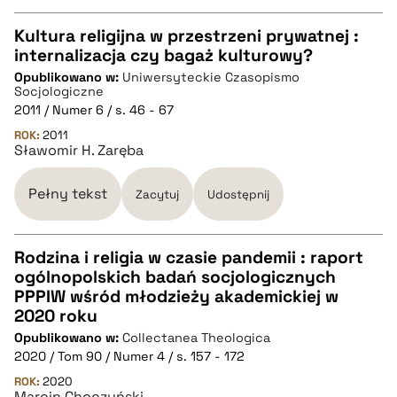
Kultura religijna w przestrzeni prywatnej :
internalizacja czy bagaż kulturowy?
CZYSTY TEKST
Opublikowano w:
Uniwersyteckie Czasopismo
Socjologiczne
2011 / Numer 6 / s. 46 - 67
pobierz cytat
ROK:
2011
Sławomir H. Zaręba
BIBTEX
Pełny tekst
Zacytuj
Udostępnij
pobierz cytat
Rodzina i religia w czasie pandemii : raport
ogólnopolskich badań socjologicznych
CZYSTY TEKST
PPPIW wśród młodzieży akademickiej w
2020 roku
Opublikowano w:
Collectanea Theologica
pobierz cytat
2020 / Tom 90 / Numer 4 / s. 157 - 172
ROK:
2020
Marcin Choczyński