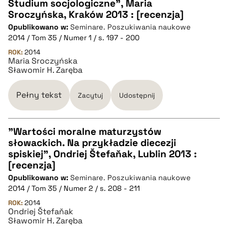
Studium socjologiczne", Maria
CZYSTY TEKST
Sroczyńska, Kraków 2013 : [recenzja]
Opublikowano w:
Seminare. Poszukiwania naukowe
2014 / Tom 35 / Numer 1 / s. 197 - 200
pobierz cytat
ROK:
2014
Maria Sroczyńska
Sławomir H. Zaręba
BIBTEX
Pełny tekst
Zacytuj
Udostępnij
pobierz cytat
"Wartości moralne maturzystów
słowackich. Na przykładzie diecezji
CZYSTY TEKST
spiskiej", Ondriej Štefaňak, Lublin 2013 :
[recenzja]
Opublikowano w:
Seminare. Poszukiwania naukowe
pobierz cytat
2014 / Tom 35 / Numer 2 / s. 208 - 211
ROK:
2014
Ondriej Štefaňak
BIBTEX
Sławomir H. Zaręba