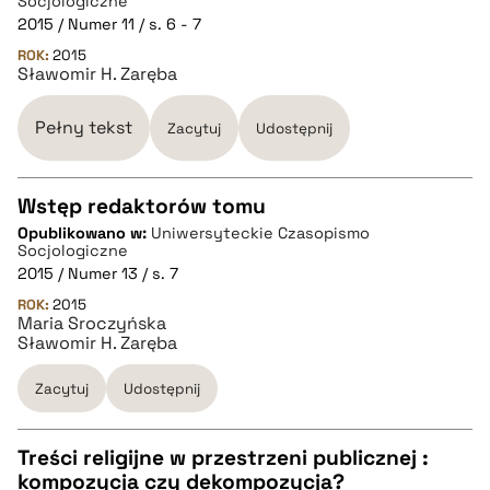
CZYSTY TEKST
Socjologiczne
2015 / Numer 11 / s. 6 - 7
ROK:
2015
pobierz cytat
Sławomir H. Zaręba
Pełny tekst
BIBTEX
Zacytuj
Udostępnij
pobierz cytat
Wstęp redaktorów tomu
Opublikowano w:
Uniwersyteckie Czasopismo
CZYSTY TEKST
Socjologiczne
2015 / Numer 13 / s. 7
ROK:
2015
pobierz cytat
Maria Sroczyńska
Sławomir H. Zaręba
BIBTEX
Zacytuj
Udostępnij
pobierz cytat
Treści religijne w przestrzeni publicznej :
kompozycja czy dekompozycja?