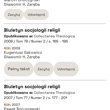
BIBTEX
Sławomir H. Zaręba
pobierz cytat
Zacytuj
Udostępnij
Biuletyn socjologii religii
Opublikowano w:
Collectanea Theologica
CZYSTY TEKST
2009 / Tom 79 / Numer 2 / s. 165 - 195
ROK:
2009
Eugeniusz Sakowicz
pobierz cytat
Sławomir H. Zaręba
BIBTEX
Pełny tekst
Zacytuj
Udostępnij
pobierz cytat
Biuletyn socjologii religii
Opublikowano w:
Collectanea Theologica
CZYSTY TEKST
2007 / Tom 77 / Numer 2 / s. 177 - 201
ROK:
2007
Paweł Boryszewski