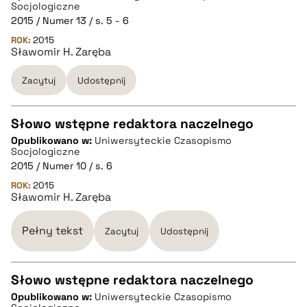
CZYSTY TEKST
Socjologiczne
2015 / Numer 13 / s. 5 - 6
ROK:
2015
pobierz cytat
Sławomir H. Zaręba
Zacytuj
Udostępnij
BIBTEX
Słowo wstępne redaktora naczelnego
pobierz cytat
Opublikowano w:
Uniwersyteckie Czasopismo
CZYSTY TEKST
Socjologiczne
2015 / Numer 10 / s. 6
ROK:
2015
pobierz cytat
Sławomir H. Zaręba
Pełny tekst
BIBTEX
Zacytuj
Udostępnij
pobierz cytat
Słowo wstępne redaktora naczelnego
Opublikowano w:
Uniwersyteckie Czasopismo