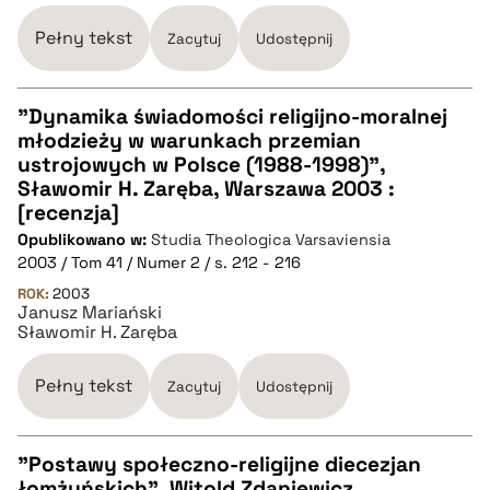
pobierz cytat
Pełny tekst
Zacytuj
Udostępnij
"Dynamika świadomości religijno-moralnej
młodzieży w warunkach przemian
CZYSTY TEKST
ustrojowych w Polsce (1988-1998)",
Sławomir H. Zaręba, Warszawa 2003 :
[recenzja]
pobierz cytat
Opublikowano w:
Studia Theologica Varsaviensia
2003 / Tom 41 / Numer 2 / s. 212 - 216
BIBTEX
ROK:
2003
Janusz Mariański
Sławomir H. Zaręba
pobierz cytat
Pełny tekst
Zacytuj
Udostępnij
"Postawy społeczno-religijne diecezjan
łomżyńskich", Witold Zdaniewicz,