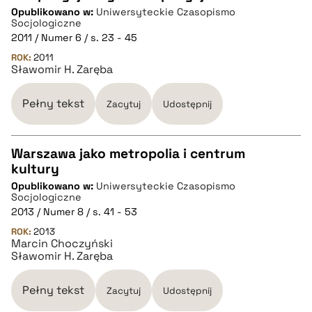
CZYSTY TEKST
Opublikowano w:
Uniwersyteckie Czasopismo
Socjologiczne
2011 / Numer 6 / s. 23 - 45
pobierz cytat
ROK:
2011
Sławomir H. Zaręba
BIBTEX
Pełny tekst
Zacytuj
Udostępnij
pobierz cytat
Warszawa jako metropolia i centrum
kultury
CZYSTY TEKST
Opublikowano w:
Uniwersyteckie Czasopismo
Socjologiczne
2013 / Numer 8 / s. 41 - 53
pobierz cytat
ROK:
2013
Marcin Choczyński
Sławomir H. Zaręba
BIBTEX
Pełny tekst
Zacytuj
Udostępnij
pobierz cytat