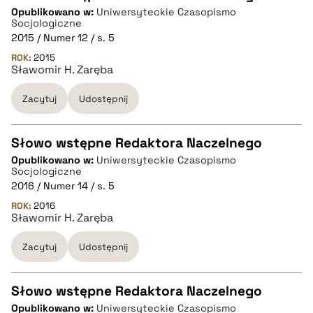
Opublikowano w:
Uniwersyteckie Czasopismo
CZYSTY TEKST
Socjologiczne
2015 / Numer 12 / s. 5
ROK:
2015
pobierz cytat
Sławomir H. Zaręba
Zacytuj
Udostępnij
BIBTEX
Słowo wstępne Redaktora Naczelnego
pobierz cytat
Opublikowano w:
Uniwersyteckie Czasopismo
CZYSTY TEKST
Socjologiczne
2016 / Numer 14 / s. 5
ROK:
2016
pobierz cytat
Sławomir H. Zaręba
Zacytuj
Udostępnij
BIBTEX
Słowo wstępne Redaktora Naczelnego
pobierz cytat
Opublikowano w:
Uniwersyteckie Czasopismo