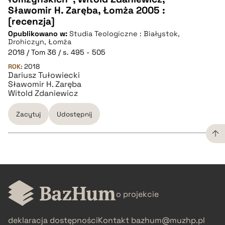
CZYSTY TEKST
Sławomir H. Zaręba, Łomża 2005 :
[recenzja]
Opublikowano w:
Studia Teologiczne : Białystok,
pobierz cytat
Drohiczyn, Łomża
2018 / Tom 36 / s. 495 - 505
ROK:
BIBTEX
2018
Dariusz Tułowiecki
Sławomir H. Zaręba
Witold Zdaniewicz
pobierz cytat
Zacytuj
Udostępnij
CZYSTY TEKST
o projekcie
pobierz cytat
deklaracja dostępności
Kontakt
bazhum@muzhp.pl