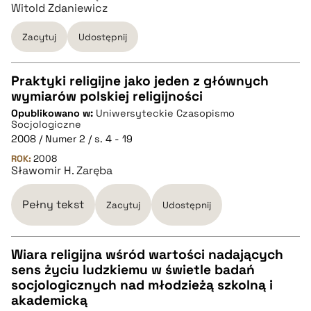
Witold Zdaniewicz
Zacytuj
Udostępnij
Praktyki religijne jako jeden z głównych
wymiarów polskiej religijności
CZYSTY TEKST
Opublikowano w:
Uniwersyteckie Czasopismo
Socjologiczne
2008 / Numer 2 / s. 4 - 19
pobierz cytat
ROK:
2008
Sławomir H. Zaręba
BIBTEX
Pełny tekst
Zacytuj
Udostępnij
pobierz cytat
Wiara religijna wśród wartości nadających
sens życiu ludzkiemu w świetle badań
CZYSTY TEKST
socjologicznych nad młodzieżą szkolną i
akademicką