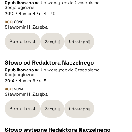
Opublikowano w:
Uniwersyteckie Czasopismo
pobierz cytat
Socjologiczne
2010 / Numer 4 / s. 4 - 19
ROK:
BIBTEX
2010
Sławomir H. Zaręba
pobierz cytat
Pełny tekst
Zacytuj
Udostępnij
Słowo od Redaktora Naczelnego
Opublikowano w:
Uniwersyteckie Czasopismo
CZYSTY TEKST
Socjologiczne
2014 / Numer 9 / s. 5
ROK:
2014
pobierz cytat
Sławomir H. Zaręba
Pełny tekst
BIBTEX
Zacytuj
Udostępnij
pobierz cytat
Słowo wstępne Redaktora Naczelnego