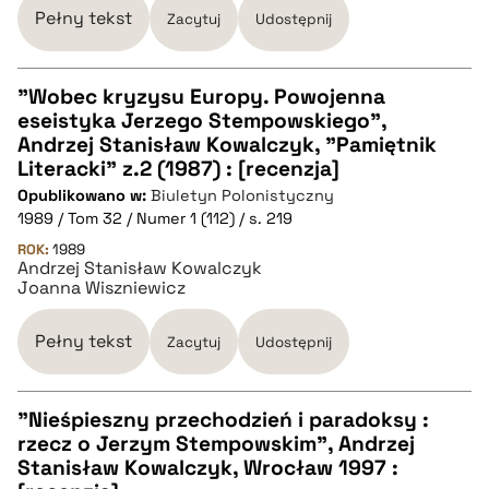
BIBTEX
Pełny tekst
Zacytuj
Udostępnij
pobierz cytat
"Wobec kryzysu Europy. Powojenna
eseistyka Jerzego Stempowskiego",
CZYSTY TEKST
Andrzej Stanisław Kowalczyk, "Pamiętnik
Literacki" z.2 (1987) : [recenzja]
Opublikowano w:
Biuletyn Polonistyczny
pobierz cytat
1989 / Tom 32 / Numer 1 (112) / s. 219
ROK:
1989
Andrzej Stanisław Kowalczyk
BIBTEX
Joanna Wiszniewicz
pobierz cytat
Pełny tekst
Zacytuj
Udostępnij
"Nieśpieszny przechodzień i paradoksy :
rzecz o Jerzym Stempowskim", Andrzej
CZYSTY TEKST
Stanisław Kowalczyk, Wrocław 1997 :