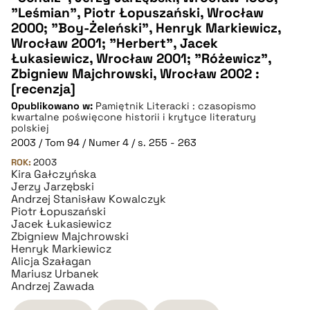
"Leśmian", Piotr Łopuszański, Wrocław
2000; "Boy-Żeleński", Henryk Markiewicz,
BIBTEX
Wrocław 2001; "Herbert", Jacek
Łukasiewicz, Wrocław 2001; "Różewicz",
pobierz cytat
Zbigniew Majchrowski, Wrocław 2002 :
[recenzja]
Opublikowano w:
Pamiętnik Literacki : czasopismo
kwartalne poświęcone historii i krytyce literatury
polskiej
2003 / Tom 94 / Numer 4 / s. 255 - 263
ROK:
2003
Kira Gałczyńska
Jerzy Jarzębski
Andrzej Stanisław Kowalczyk
Piotr Łopuszański
Jacek Łukasiewicz
Zbigniew Majchrowski
Henryk Markiewicz
Alicja Szałagan
Mariusz Urbanek
Andrzej Zawada