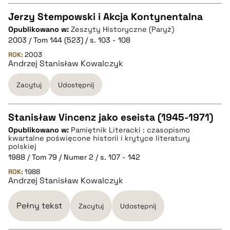
Jerzy Stempowski i Akcja Kontynentalna
Opublikowano w:
Zeszyty Historyczne (Paryż)
CZYSTY TEKST
2003 / Tom 144 (523) / s. 103 - 108
ROK:
2003
Andrzej Stanisław Kowalczyk
pobierz cytat
Zacytuj
Udostępnij
BIBTEX
Stanisław Vincenz jako eseista (1945-1971)
pobierz cytat
Opublikowano w:
Pamiętnik Literacki : czasopismo
CZYSTY TEKST
kwartalne poświęcone historii i krytyce literatury
polskiej
1988 / Tom 79 / Numer 2 / s. 107 - 142
pobierz cytat
ROK:
1988
Andrzej Stanisław Kowalczyk
BIBTEX
Pełny tekst
Zacytuj
Udostępnij
pobierz cytat