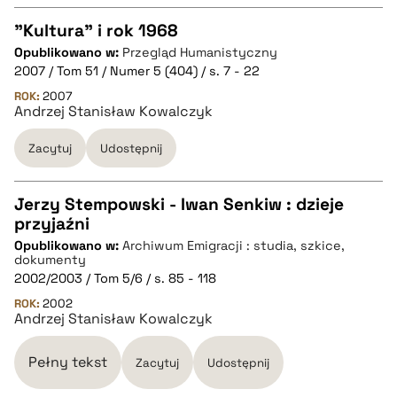
"Kultura" i rok 1968
Opublikowano w:
Przegląd Humanistyczny
CZYSTY TEKST
2007 / Tom 51 / Numer 5 (404) / s. 7 - 22
ROK:
2007
Andrzej Stanisław Kowalczyk
pobierz cytat
Zacytuj
Udostępnij
BIBTEX
Jerzy Stempowski - Iwan Senkiw : dzieje
pobierz cytat
przyjaźni
CZYSTY TEKST
Opublikowano w:
Archiwum Emigracji : studia, szkice,
dokumenty
2002/2003 / Tom 5/6 / s. 85 - 118
pobierz cytat
ROK:
2002
Andrzej Stanisław Kowalczyk
BIBTEX
Pełny tekst
Zacytuj
Udostępnij
pobierz cytat