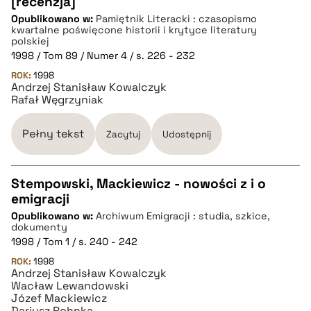
[recenzja]
Opublikowano w:
Pamiętnik Literacki : czasopismo
pobierz cytat
kwartalne poświęcone historii i krytyce literatury
polskiej
1998 / Tom 89 / Numer 4 / s. 226 - 232
BIBTEX
ROK:
1998
Andrzej Stanisław Kowalczyk
Rafał Węgrzyniak
pobierz cytat
Pełny tekst
Zacytuj
Udostępnij
Stempowski, Mackiewicz - nowości z i o
emigracji
CZYSTY TEKST
Opublikowano w:
Archiwum Emigracji : studia, szkice,
dokumenty
1998 / Tom 1 / s. 240 - 242
pobierz cytat
ROK:
1998
Andrzej Stanisław Kowalczyk
Wacław Lewandowski
BIBTEX
Józef Mackiewicz
Dariusz Rohnka