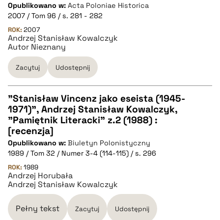
Opublikowano w:
Acta Poloniae Historica
pobierz cytat
2007 / Tom 96 / s. 281 - 282
ROK:
2007
Andrzej Stanisław Kowalczyk
BIBTEX
Autor Nieznany
pobierz cytat
Zacytuj
Udostępnij
"Stanisław Vincenz jako eseista (1945-
1971)", Andrzej Stanisław Kowalczyk,
CZYSTY TEKST
"Pamiętnik Literacki" z.2 (1988) :
[recenzja]
Opublikowano w:
Biuletyn Polonistyczny
pobierz cytat
1989 / Tom 32 / Numer 3-4 (114-115) / s. 296
ROK:
1989
Andrzej Horubała
BIBTEX
Andrzej Stanisław Kowalczyk
pobierz cytat
Pełny tekst
Zacytuj
Udostępnij