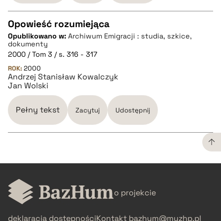
Opowieść rozumiejąca
Opublikowano w:
Archiwum Emigracji : studia, szkice,
CZYSTY TEKST
dokumenty
2000 / Tom 3 / s. 316 - 317
ROK:
2000
pobierz cytat
Andrzej Stanisław Kowalczyk
Jan Wolski
BIBTEX
Pełny tekst
Zacytuj
Udostępnij
pobierz cytat
CZYSTY TEKST
o projekcie
pobierz cytat
deklaracja dostępności
Kontakt
bazhum@muzhp.pl