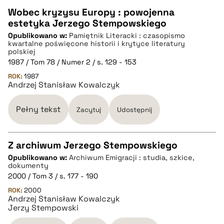
Wobec kryzysu Europy : powojenna
estetyka Jerzego Stempowskiego
CZYSTY TEKST
Opublikowano w:
Pamiętnik Literacki : czasopismo
kwartalne poświęcone historii i krytyce literatury
polskiej
pobierz cytat
1987 / Tom 78 / Numer 2 / s. 129 - 153
ROK:
1987
Andrzej Stanisław Kowalczyk
BIBTEX
Pełny tekst
Zacytuj
Udostępnij
pobierz cytat
Z archiwum Jerzego Stempowskiego
Opublikowano w:
Archiwum Emigracji : studia, szkice,
CZYSTY TEKST
dokumenty
2000 / Tom 3 / s. 177 - 190
ROK:
2000
pobierz cytat
Andrzej Stanisław Kowalczyk
Jerzy Stempowski