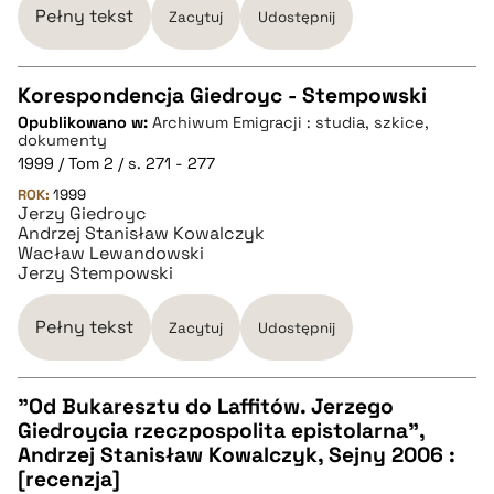
Pełny tekst
Zacytuj
Udostępnij
Korespondencja Giedroyc - Stempowski
Opublikowano w:
Archiwum Emigracji : studia, szkice,
CZYSTY TEKST
dokumenty
1999 / Tom 2 / s. 271 - 277
ROK:
1999
pobierz cytat
Jerzy Giedroyc
Andrzej Stanisław Kowalczyk
Wacław Lewandowski
BIBTEX
Jerzy Stempowski
Pełny tekst
Zacytuj
Udostępnij
pobierz cytat
"Od Bukaresztu do Laffitów. Jerzego
Giedroycia rzeczpospolita epistolarna",
CZYSTY TEKST
Andrzej Stanisław Kowalczyk, Sejny 2006 :
[recenzja]