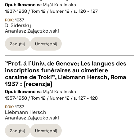
Opublikowano w:
Myśl Karaimska
1937-1938 / Tom 12 / Numer 12 / s. 126 - 127
pobierz cytat
ROK:
1937
D. Sidersky
Ananiasz Zajączkowski
BIBTEX
Zacytuj
Udostępnij
pobierz cytat
"Prof. á l'Univ, de Geneve; Les langues des
inscriptions funéraires au cimetiere
CZYSTY TEKST
caraime de Troki", Liebmann Hersch, Roma
1937 : [recenzja]
Opublikowano w:
Myśl Karaimska
pobierz cytat
1937-1938 / Tom 12 / Numer 12 / s. 127 - 128
ROK:
1937
Liebmann Hersch
BIBTEX
Ananiasz Zajączkowski
pobierz cytat
Zacytuj
Udostępnij