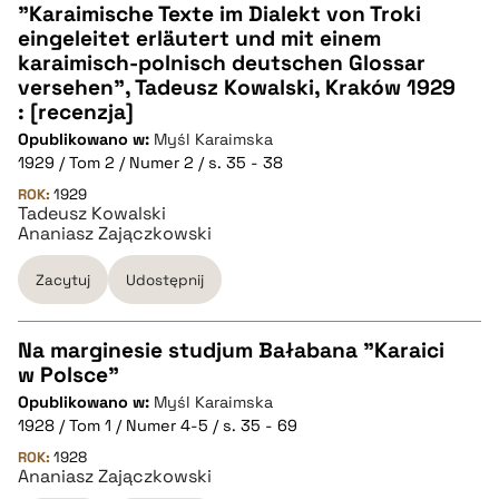
"Karaimische Texte im Dialekt von Troki
pobierz cytat
eingeleitet erläutert und mit einem
CZYSTY TEKST
karaimisch-polnisch deutschen Glossar
versehen", Tadeusz Kowalski, Kraków 1929
: [recenzja]
pobierz cytat
Opublikowano w:
Myśl Karaimska
1929 / Tom 2 / Numer 2 / s. 35 - 38
BIBTEX
ROK:
1929
Tadeusz Kowalski
Ananiasz Zajączkowski
pobierz cytat
Zacytuj
Udostępnij
Na marginesie studjum Bałabana "Karaici
w Polsce"
CZYSTY TEKST
Opublikowano w:
Myśl Karaimska
1928 / Tom 1 / Numer 4-5 / s. 35 - 69
pobierz cytat
ROK:
1928
Ananiasz Zajączkowski