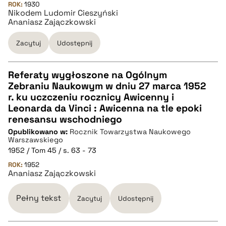
ROK:
1930
Nikodem Ludomir Cieszyński
Ananiasz Zajączkowski
BIBTEX
Zacytuj
Udostępnij
pobierz cytat
Referaty wygłoszone na Ogólnym
Zebraniu Naukowym w dniu 27 marca 1952
CZYSTY TEKST
r. ku uczczeniu rocznicy Awicenny i
Leonarda da Vinci : Awicenna na tle epoki
renesansu wschodniego
pobierz cytat
Opublikowano w:
Rocznik Towarzystwa Naukowego
Warszawskiego
1952 / Tom 45 / s. 63 - 73
BIBTEX
ROK:
1952
Ananiasz Zajączkowski
pobierz cytat
Pełny tekst
Zacytuj
Udostępnij