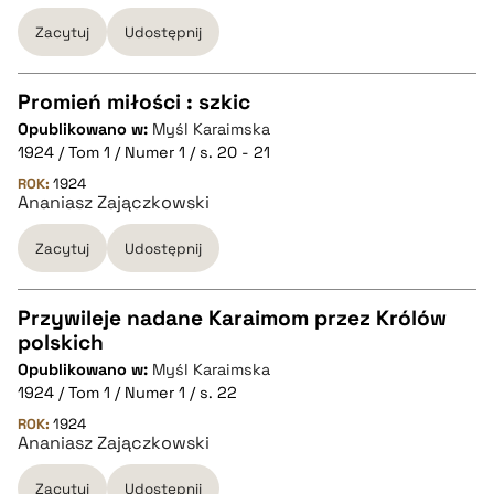
Zacytuj
Udostępnij
BIBTEX
pobierz cytat
Promień miłości : szkic
Opublikowano w:
Myśl Karaimska
CZYSTY TEKST
1924 / Tom 1 / Numer 1 / s. 20 - 21
ROK:
1924
Ananiasz Zajączkowski
pobierz cytat
Zacytuj
Udostępnij
BIBTEX
Przywileje nadane Karaimom przez Królów
pobierz cytat
polskich
CZYSTY TEKST
Opublikowano w:
Myśl Karaimska
1924 / Tom 1 / Numer 1 / s. 22
pobierz cytat
ROK:
1924
Ananiasz Zajączkowski
Zacytuj
Udostępnij
BIBTEX