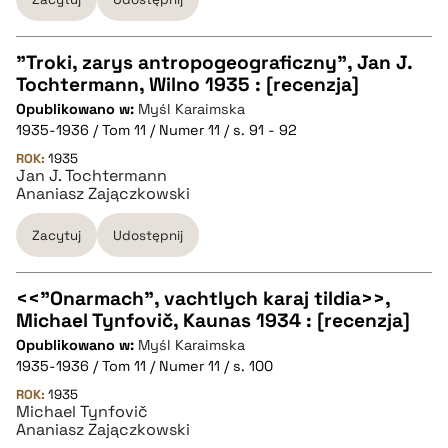
BIBTEX
pobierz cytat
"Troki, zarys antropogeograficzny", Jan J.
Tochtermann, Wilno 1935 : [recenzja]
CZYSTY TEKST
Opublikowano w:
Myśl Karaimska
1935-1936 / Tom 11 / Numer 11 / s. 91 - 92
pobierz cytat
ROK:
1935
Jan J. Tochtermann
Ananiasz Zajączkowski
BIBTEX
Zacytuj
Udostępnij
pobierz cytat
<<"Onarmach", vachtlych karaj tildia>>,
Michael Tynfovič, Kaunas 1934 : [recenzja]
CZYSTY TEKST
Opublikowano w:
Myśl Karaimska
1935-1936 / Tom 11 / Numer 11 / s. 100
pobierz cytat
ROK:
1935
Michael Tynfovič
Ananiasz Zajączkowski