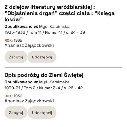
pobierz cytat
Z dziejów literatury wróżbiarskiej :
"Objaśnienia drgań" części ciała : "Księga
CZYSTY TEKST
losów"
Opublikowano w:
Myśl Karaimska
1935-1936 / Tom 11 / Numer 11 / s. 24 - 39
pobierz cytat
ROK:
1935
Ananiasz Zajączkowski
BIBTEX
Zacytuj
Udostępnij
pobierz cytat
Opis podróży do Ziemi Świętej
Opublikowano w:
Myśl Karaimska
CZYSTY TEKST
1930-31 / Tom 2 / Numer 3-4 / s. 26 - 42
ROK:
1930
Ananiasz Zajączkowski
pobierz cytat
Zacytuj
Udostępnij
BIBTEX