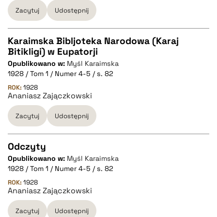
BIBTEX
Zacytuj
Udostępnij
pobierz cytat
Karaimska Bibljoteka Narodowa (Karaj
Bitikligi) w Eupatorji
CZYSTY TEKST
Opublikowano w:
Myśl Karaimska
1928 / Tom 1 / Numer 4-5 / s. 82
pobierz cytat
ROK:
1928
Ananiasz Zajączkowski
Zacytuj
Udostępnij
BIBTEX
pobierz cytat
Odczyty
Opublikowano w:
Myśl Karaimska
CZYSTY TEKST
1928 / Tom 1 / Numer 4-5 / s. 82
ROK:
1928
Ananiasz Zajączkowski
pobierz cytat
Zacytuj
Udostępnij