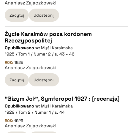
Ananiasz Zajączkowski
BIBTEX
Zacytuj
Udostępnij
pobierz cytat
Życie Karaimów poza kordonem
Rzeczypospolitej
CZYSTY TEKST
Opublikowano w:
Myśl Karaimska
1925 / Tom 1 / Numer 2 / s. 43 - 46
pobierz cytat
ROK:
1925
Ananiasz Zajączkowski
Zacytuj
Udostępnij
BIBTEX
pobierz cytat
"Bizym Joł", Symferopol 1927 : [recenzja]
Opublikowano w:
Myśl Karaimska
CZYSTY TEKST
1929 / Tom 2 / Numer 1 / s. 44
ROK:
1929
Ananiasz Zajączkowski
pobierz cytat