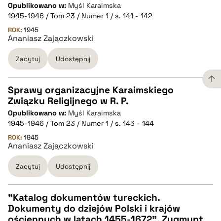
CZYSTY TEKST
Opublikowano w:
Myśl Karaimska
1945-1946 / Tom 23 / Numer 1 / s. 141 - 142
pobierz cytat
ROK:
1945
Ananiasz Zajączkowski
Zacytuj
Udostępnij
BIBTEX
pobierz cytat
Sprawy organizacyjne Karaimskiego
Związku Religijnego w R. P.
CZYSTY TEKST
Opublikowano w:
Myśl Karaimska
1945-1946 / Tom 23 / Numer 1 / s. 143 - 144
pobierz cytat
ROK:
1945
Ananiasz Zajączkowski
Zacytuj
Udostępnij
BIBTEX
pobierz cytat
"Katalog dokumentów tureckich.
Dokumenty do dziejów Polski i krajów
CZYSTY TEKST
ościennych w latach 1455-1672", Zygmunt