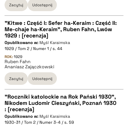
Zacytuj
Udostępnij
BIBTEX
"Kitwe : Część I: Sefer ha-Keraim : Część II:
pobierz cytat
Me-chaje ha-Keraim", Ruben Fahn, Lwów
CZYSTY TEKST
1929 : [recenzja]
Opublikowano w:
Myśl Karaimska
1929 / Tom 2 / Numer 1 / s. 44
pobierz cytat
ROK:
1929
Ruben Fahn
Ananiasz Zajączkowski
BIBTEX
Zacytuj
Udostępnij
pobierz cytat
"Roczniki katolockie na Rok Pański 1930",
Nikodem Ludomir Cieszyński, Poznań 1930
CZYSTY TEKST
: [recenzja]
Opublikowano w:
Myśl Karaimska
1930-31 / Tom 2 / Numer 3-4 / s. 59
pobierz cytat