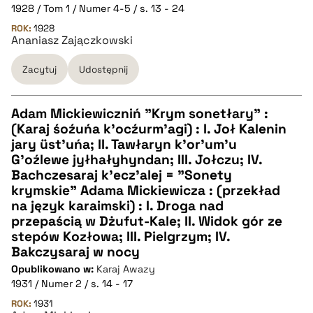
CZYSTY TEKST
1928 / Tom 1 / Numer 4-5 / s. 13 - 24
ROK:
1928
Ananiasz Zajączkowski
pobierz cytat
Zacytuj
Udostępnij
BIBTEX
Adam Mickiewiczniń "Krym sonetłary" :
pobierz cytat
(Karaj śoźuńa k'ocźurm'agi) : I. Joł Kalenin
CZYSTY TEKST
jary üst'uńa; II. Tawłaryn k'or'um'u
G'oźlewe jyłhałyhyndan; III. Jołczu; IV.
Bachczesaraj k'ecz'alej = "Sonety
pobierz cytat
krymskie" Adama Mickiewicza : (przekład
na język karaimski) : I. Droga nad
przepaścią w Dżufut-Kale; II. Widok gór ze
BIBTEX
stepów Kozłowa; III. Pielgrzym; IV.
Bakczysaraj w nocy
pobierz cytat
Opublikowano w:
Karaj Awazy
1931 / Numer 2 / s. 14 - 17
ROK:
1931