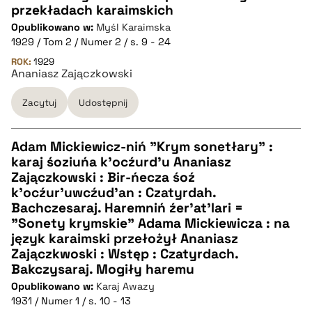
pobierz cytat
przekładach karaimskich
CZYSTY TEKST
Opublikowano w:
Myśl Karaimska
1929 / Tom 2 / Numer 2 / s. 9 - 24
pobierz cytat
ROK:
1929
Ananiasz Zajączkowski
Zacytuj
Udostępnij
BIBTEX
pobierz cytat
Adam Mickiewicz-niń "Krym sonetłary" :
karaj śoziuńa k'ocźurd'u Ananiasz
CZYSTY TEKST
Zajączkowski : Bir-ńecza śoź
k'ocźur'uwcźud'an : Czatyrdah.
Bachczesaraj. Haremniń źer'at'lari =
pobierz cytat
"Sonety krymskie" Adama Mickiewicza : na
język karaimski przełożył Ananiasz
Zajączkwoski : Wstęp : Czatyrdach.
BIBTEX
Bakczysaraj. Mogiły haremu
Opublikowano w:
Karaj Awazy
pobierz cytat
1931 / Numer 1 / s. 10 - 13