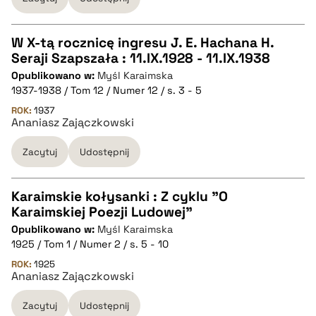
pobierz cytat
W X-tą rocznicę ingresu J. E. Hachana H.
Seraji Szapszała : 11.IX.1928 - 11.IX.1938
CZYSTY TEKST
Opublikowano w:
Myśl Karaimska
1937-1938 / Tom 12 / Numer 12 / s. 3 - 5
pobierz cytat
ROK:
1937
Ananiasz Zajączkowski
Zacytuj
Udostępnij
BIBTEX
pobierz cytat
Karaimskie kołysanki : Z cyklu "O
Karaimskiej Poezji Ludowej"
CZYSTY TEKST
Opublikowano w:
Myśl Karaimska
1925 / Tom 1 / Numer 2 / s. 5 - 10
pobierz cytat
ROK:
1925
Ananiasz Zajączkowski
Zacytuj
Udostępnij
BIBTEX