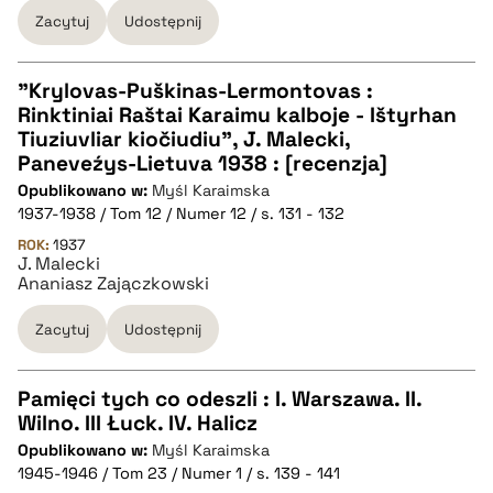
BIBTEX
Zacytuj
Udostępnij
pobierz cytat
"Krylovas-Puškinas-Lermontovas :
Rinktiniai Raštai Karaimu kalboje - Ištyrhan
CZYSTY TEKST
Tiuziuvliar kiočiudiu", J. Malecki,
Paneveźys-Lietuva 1938 : [recenzja]
Opublikowano w:
Myśl Karaimska
pobierz cytat
1937-1938 / Tom 12 / Numer 12 / s. 131 - 132
ROK:
1937
J. Malecki
BIBTEX
Ananiasz Zajączkowski
pobierz cytat
Zacytuj
Udostępnij
Pamięci tych co odeszli : I. Warszawa. II.
Wilno. III Łuck. IV. Halicz
CZYSTY TEKST
Opublikowano w:
Myśl Karaimska
1945-1946 / Tom 23 / Numer 1 / s. 139 - 141