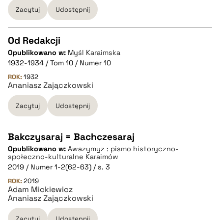
Zacytuj
Udostępnij
Od Redakcji
Opublikowano w:
Myśl Karaimska
CZYSTY TEKST
1932-1934 / Tom 10 / Numer 10
ROK:
1932
Ananiasz Zajączkowski
pobierz cytat
Zacytuj
Udostępnij
BIBTEX
Bakczysaraj = Bachczesaraj
pobierz cytat
Opublikowano w:
Awazymyz : pismo historyczno-
CZYSTY TEKST
społeczno-kulturalne Karaimów
2019 / Numer 1-2(62-63) / s. 3
ROK:
2019
pobierz cytat
Adam Mickiewicz
Ananiasz Zajączkowski
BIBTEX
Zacytuj
Udostępnij