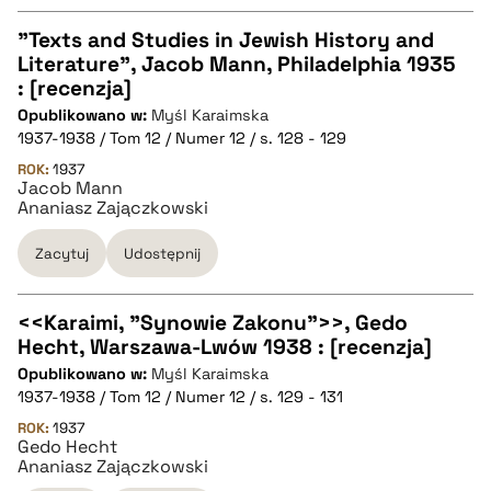
"Texts and Studies in Jewish History and
Literature", Jacob Mann, Philadelphia 1935
CZYSTY TEKST
: [recenzja]
Opublikowano w:
Myśl Karaimska
1937-1938 / Tom 12 / Numer 12 / s. 128 - 129
pobierz cytat
ROK:
1937
Jacob Mann
Ananiasz Zajączkowski
BIBTEX
Zacytuj
Udostępnij
pobierz cytat
<<Karaimi, "Synowie Zakonu">>, Gedo
Hecht, Warszawa-Lwów 1938 : [recenzja]
CZYSTY TEKST
Opublikowano w:
Myśl Karaimska
1937-1938 / Tom 12 / Numer 12 / s. 129 - 131
pobierz cytat
ROK:
1937
Gedo Hecht
Ananiasz Zajączkowski