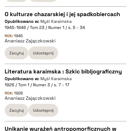
pobierz cytat
O kulturze chazarskiej i jej spadkobiercach
Opublikowano w:
Myśl Karaimska
CZYSTY TEKST
1945-1946 / Tom 23 / Numer 1 / s. 5 - 34
ROK:
1945
Ananiasz Zajączkowski
pobierz cytat
Zacytuj
Udostępnij
BIBTEX
Literatura karaimska : Szkic bibljograficzny
pobierz cytat
Opublikowano w:
Myśl Karaimska
CZYSTY TEKST
1926 / Tom 1 / Numer 3 / s. 7 - 17
ROK:
1926
Ananiasz Zajączkowski
pobierz cytat
Zacytuj
Udostępnij
BIBTEX
Unikanie wyrażeń antropomorficznych w