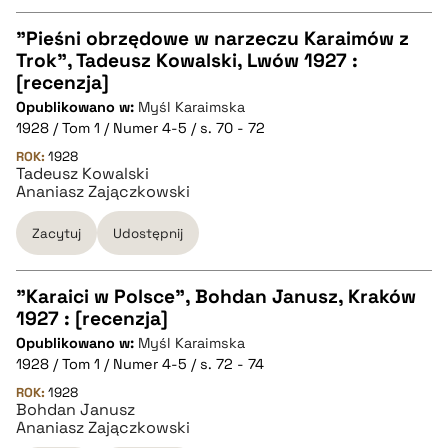
"Pieśni obrzędowe w narzeczu Karaimów z
Trok", Tadeusz Kowalski, Lwów 1927 :
CZYSTY TEKST
[recenzja]
Opublikowano w:
Myśl Karaimska
1928 / Tom 1 / Numer 4-5 / s. 70 - 72
pobierz cytat
ROK:
1928
Tadeusz Kowalski
Ananiasz Zajączkowski
BIBTEX
Zacytuj
Udostępnij
pobierz cytat
"Karaici w Polsce", Bohdan Janusz, Kraków
1927 : [recenzja]
CZYSTY TEKST
Opublikowano w:
Myśl Karaimska
1928 / Tom 1 / Numer 4-5 / s. 72 - 74
pobierz cytat
ROK:
1928
Bohdan Janusz
Ananiasz Zajączkowski