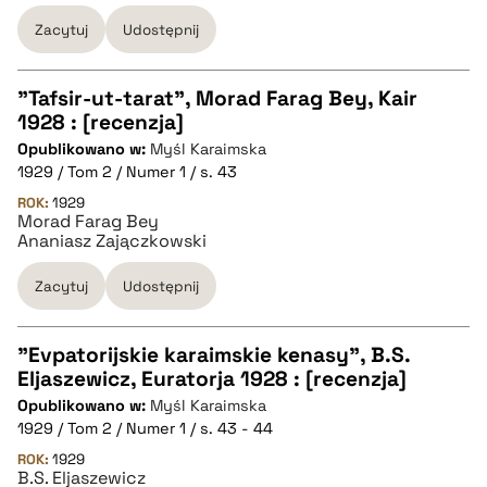
BIBTEX
Zacytuj
Udostępnij
pobierz cytat
"Tafsir-ut-tarat", Morad Farag Bey, Kair
1928 : [recenzja]
CZYSTY TEKST
Opublikowano w:
Myśl Karaimska
1929 / Tom 2 / Numer 1 / s. 43
pobierz cytat
ROK:
1929
Morad Farag Bey
Ananiasz Zajączkowski
BIBTEX
Zacytuj
Udostępnij
pobierz cytat
"Evpatorijskie karaimskie kenasy", B.S.
Eljaszewicz, Euratorja 1928 : [recenzja]
CZYSTY TEKST
Opublikowano w:
Myśl Karaimska
1929 / Tom 2 / Numer 1 / s. 43 - 44
pobierz cytat
ROK:
1929
B.S. Eljaszewicz