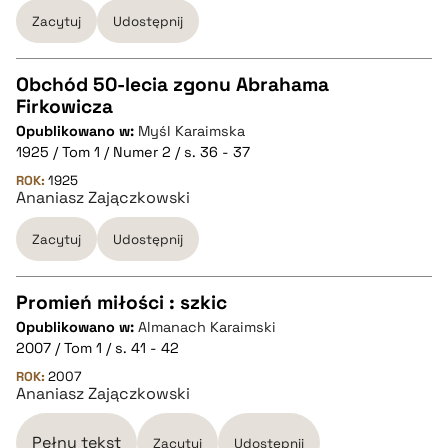
Zacytuj
Udostępnij
BIBTEX
pobierz cytat
Obchód 50-lecia zgonu Abrahama
Firkowicza
CZYSTY TEKST
Opublikowano w:
Myśl Karaimska
1925 / Tom 1 / Numer 2 / s. 36 - 37
pobierz cytat
ROK:
1925
Ananiasz Zajączkowski
Zacytuj
Udostępnij
BIBTEX
pobierz cytat
Promień miłości : szkic
Opublikowano w:
Almanach Karaimski
CZYSTY TEKST
2007 / Tom 1 / s. 41 - 42
ROK:
2007
Ananiasz Zajączkowski
pobierz cytat
Pełny tekst
Zacytuj
Udostępnij