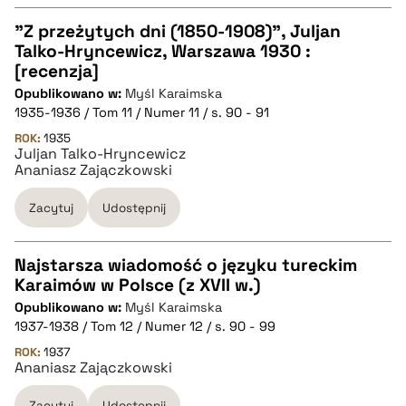
"Z przeżytych dni (1850-1908)", Juljan
pobierz cytat
Talko-Hryncewicz, Warszawa 1930 :
CZYSTY TEKST
[recenzja]
Opublikowano w:
Myśl Karaimska
1935-1936 / Tom 11 / Numer 11 / s. 90 - 91
pobierz cytat
ROK:
1935
Juljan Talko-Hryncewicz
Ananiasz Zajączkowski
BIBTEX
Zacytuj
Udostępnij
pobierz cytat
Najstarsza wiadomość o języku tureckim
Karaimów w Polsce (z XVII w.)
CZYSTY TEKST
Opublikowano w:
Myśl Karaimska
1937-1938 / Tom 12 / Numer 12 / s. 90 - 99
pobierz cytat
ROK:
1937
Ananiasz Zajączkowski
Zacytuj
Udostępnij