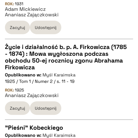
ROK:
1931
Adam Mickiewicz
Ananiasz Zajączkowski
Zacytuj
Udostępnij
Życie i działalność b. p. A. Firkowicza (1785
- 1874) : Mowa wygłoszona podczas
CZYSTY TEKST
obchodu 50-ej rocznicy zgonu Abrahama
Firkowicza
Opublikowano w:
Myśl Karaimska
pobierz cytat
1925 / Tom 1 / Numer 2 / s. 11 - 19
ROK:
1925
Ananiasz Zajączkowski
BIBTEX
Zacytuj
Udostępnij
pobierz cytat
"Pieśni" Kobeckiego
Opublikowano w:
Myśl Karaimska