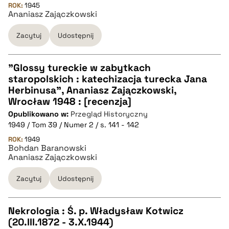
pobierz cytat
ROK:
1945
Ananiasz Zajączkowski
Zacytuj
Udostępnij
BIBTEX
pobierz cytat
"Glossy tureckie w zabytkach
staropolskich : katechizacja turecka Jana
CZYSTY TEKST
Herbinusa", Ananiasz Zajączkowski,
Wrocław 1948 : [recenzja]
Opublikowano w:
Przegląd Historyczny
pobierz cytat
1949 / Tom 39 / Numer 2 / s. 141 - 142
ROK:
1949
Bohdan Baranowski
BIBTEX
Ananiasz Zajączkowski
pobierz cytat
Zacytuj
Udostępnij
Nekrologia : Ś. p. Władysław Kotwicz
(20.III.1872 - 3.X.1944)