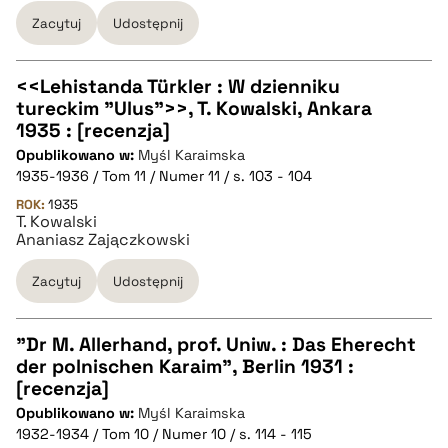
BIBTEX
Zacytuj
Udostępnij
pobierz cytat
<<Lehistanda Türkler : W dzienniku
tureckim "Ulus">>, T. Kowalski, Ankara
CZYSTY TEKST
1935 : [recenzja]
Opublikowano w:
Myśl Karaimska
1935-1936 / Tom 11 / Numer 11 / s. 103 - 104
pobierz cytat
ROK:
1935
T. Kowalski
Ananiasz Zajączkowski
BIBTEX
Zacytuj
Udostępnij
pobierz cytat
"Dr M. Allerhand, prof. Uniw. : Das Eherecht
der polnischen Karaim", Berlin 1931 :
CZYSTY TEKST
[recenzja]
Opublikowano w:
Myśl Karaimska
1932-1934 / Tom 10 / Numer 10 / s. 114 - 115
pobierz cytat