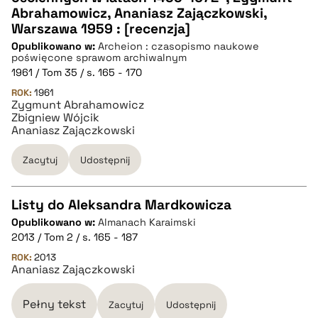
Abrahamowicz, Ananiasz Zajączkowski,
Warszawa 1959 : [recenzja]
pobierz cytat
Opublikowano w:
Archeion : czasopismo naukowe
poświęcone sprawom archiwalnym
1961 / Tom 35 / s. 165 - 170
BIBTEX
ROK:
1961
Zygmunt Abrahamowicz
Zbigniew Wójcik
pobierz cytat
Ananiasz Zajączkowski
Zacytuj
Udostępnij
Listy do Aleksandra Mardkowicza
Opublikowano w:
Almanach Karaimski
CZYSTY TEKST
2013 / Tom 2 / s. 165 - 187
ROK:
2013
Ananiasz Zajączkowski
pobierz cytat
Pełny tekst
Zacytuj
Udostępnij
BIBTEX