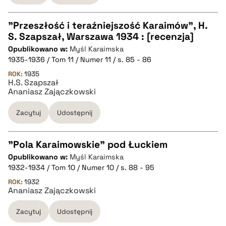
BIBTEX
"Przeszłość i teraźniejszość Karaimów", H.
pobierz cytat
S. Szapszał, Warszawa 1934 : [recenzja]
CZYSTY TEKST
Opublikowano w:
Myśl Karaimska
1935-1936 / Tom 11 / Numer 11 / s. 85 - 86
pobierz cytat
ROK:
1935
H.S. Szapszał
Ananiasz Zajączkowski
BIBTEX
Zacytuj
Udostępnij
pobierz cytat
"Pola Karaimowskie" pod Łuckiem
Opublikowano w:
Myśl Karaimska
CZYSTY TEKST
1932-1934 / Tom 10 / Numer 10 / s. 88 - 95
ROK:
1932
Ananiasz Zajączkowski
pobierz cytat
Zacytuj
Udostępnij
BIBTEX