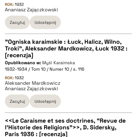
ROK:
1932
Ananiasz Zajączkowski
BIBTEX
Zacytuj
Udostępnij
pobierz cytat
"Ogniska karaimskie : Łuck, Halicz, Wilno,
Troki", Aleksander Mardkowicz, Łuck 1932 :
CZYSTY TEKST
[recenzja]
Opublikowano w:
Myśl Karaimska
1932-1934 / Tom 10 / Numer 10 / s. 116
pobierz cytat
ROK:
1932
Aleksander Mardkowicz
Ananiasz Zajączkowski
BIBTEX
Zacytuj
Udostępnij
pobierz cytat
<<Le Caraisme et ses doctrines, "Revue de
l'Historie des Religions">>, D. Sidersky,
CZYSTY TEKST
Paris 1936 : [recenzja]