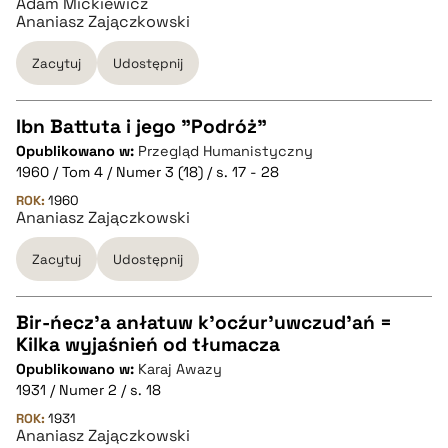
Adam Mickiewicz
Ananiasz Zajączkowski
Zacytuj
Udostępnij
Ibn Battuta i jego "Podróż"
Opublikowano w:
Przegląd Humanistyczny
CZYSTY TEKST
1960 / Tom 4 / Numer 3 (18) / s. 17 - 28
ROK:
1960
Ananiasz Zajączkowski
pobierz cytat
Zacytuj
Udostępnij
BIBTEX
Bir-ńecz'a anłatuw k'ocźur'uwczud'ań =
pobierz cytat
Kilka wyjaśnień od tłumacza
CZYSTY TEKST
Opublikowano w:
Karaj Awazy
1931 / Numer 2 / s. 18
pobierz cytat
ROK:
1931
Ananiasz Zajączkowski