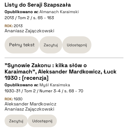
Listy do Seraji Szapszała
Opublikowano w:
Almanach Karaimski
CZYSTY TEKST
2013 / Tom 2 / s. 65 - 163
ROK:
2013
Ananiasz Zajączkowski
pobierz cytat
Pełny tekst
Zacytuj
Udostępnij
BIBTEX
"Synowie Zakonu : kilka słów o
pobierz cytat
Karaimach", Aleksander Mardkowicz, Łuck
CZYSTY TEKST
1930 : [recenzja]
Opublikowano w:
Myśl Karaimska
1930-31 / Tom 2 / Numer 3-4 / s. 68 - 70
pobierz cytat
ROK:
1930
Aleksander Mardkowicz
Ananiasz Zajączkowski
BIBTEX
Zacytuj
Udostępnij
pobierz cytat