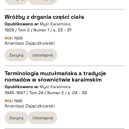
pobierz cytat
Wróżby z drgania części ciała
Opublikowano w:
Myśl Karaimska
CZYSTY TEKST
1929 / Tom 2 / Numer 1 / s. 23 - 31
ROK:
1929
Ananiasz Zajączkowski
pobierz cytat
Zacytuj
Udostępnij
BIBTEX
Terminologia muzułmańska a tradycje
pobierz cytat
nomadów w słownictwie karaimskim
CZYSTY TEKST
Opublikowano w:
Myśl Karaimska
1945-1947 / Tom 24 / Numer 2 / s. 24 - 39
pobierz cytat
ROK:
1945
Ananiasz Zajączkowski
Zacytuj
Udostępnij
BIBTEX