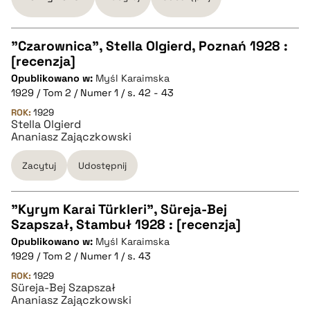
BIBTEX
"Czarownica", Stella Olgierd, Poznań 1928 :
pobierz cytat
[recenzja]
CZYSTY TEKST
Opublikowano w:
Myśl Karaimska
1929 / Tom 2 / Numer 1 / s. 42 - 43
pobierz cytat
ROK:
1929
Stella Olgierd
Ananiasz Zajączkowski
BIBTEX
Zacytuj
Udostępnij
pobierz cytat
"Kyrym Karai Türkleri", Süreja-Bej
Szapszał, Stambuł 1928 : [recenzja]
CZYSTY TEKST
Opublikowano w:
Myśl Karaimska
1929 / Tom 2 / Numer 1 / s. 43
pobierz cytat
ROK:
1929
Süreja-Bej Szapszał
Ananiasz Zajączkowski