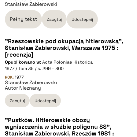
Stanisław Zabierowski
BIBTEX
Pełny tekst
Zacytuj
Udostępnij
pobierz cytat
"Rzeszowskie pod okupacją hitlerowską",
Stanisław Zabierowski, Warszawa 1975 :
CZYSTY TEKST
[recenzja]
Opublikowano w:
Acta Poloniae Historica
1977 / Tom 35 / s. 299 - 300
pobierz cytat
ROK:
1977
Stanisław Zabierowski
Autor Nieznany
BIBTEX
Zacytuj
Udostępnij
pobierz cytat
"Pustków. Hitlerowskie obozy
wyniszczenia w służbie poligonu SS",
CZYSTY TEKST
Stanisław Zabierowski, Rzeszów 1981 :