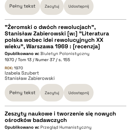
BIBTEX
Pełny tekst
Zacytuj
Udostępnij
pobierz cytat
"Żeromski o dwóch rewolucjach",
Stanisław Zabierowski [w:] "Literatura
CZYSTY TEKST
polska wobec idei rewolucyjnych XX
wieku", Warszawa 1969 : [recenzja]
Opublikowano w:
Biuletyn Polonistyczny
pobierz cytat
1970 / Tom 13 / Numer 37 / s. 155
ROK:
1970
Izabela Szubert
BIBTEX
Stanisław Zabierowski
pobierz cytat
Pełny tekst
Zacytuj
Udostępnij
Zeszyty naukowe i tworzenie się nowych
ośrodków badawczych
CZYSTY TEKST
Opublikowano w:
Przegląd Humanistyczny