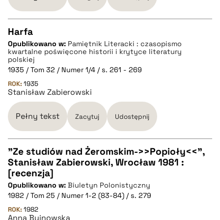
pobierz cytat
Harfa
Opublikowano w:
Pamiętnik Literacki : czasopismo
CZYSTY TEKST
kwartalne poświęcone historii i krytyce literatury
polskiej
1935 / Tom 32 / Numer 1/4 / s. 261 - 269
pobierz cytat
ROK:
1935
Stanisław Zabierowski
BIBTEX
Pełny tekst
Zacytuj
Udostępnij
pobierz cytat
"Ze studiów nad Żeromskim->>Popioły<<",
Stanisław Zabierowski, Wrocław 1981 :
CZYSTY TEKST
[recenzja]
Opublikowano w:
Biuletyn Polonistyczny
1982 / Tom 25 / Numer 1-2 (83-84) / s. 279
pobierz cytat
ROK:
1982
Anna Bujnowska