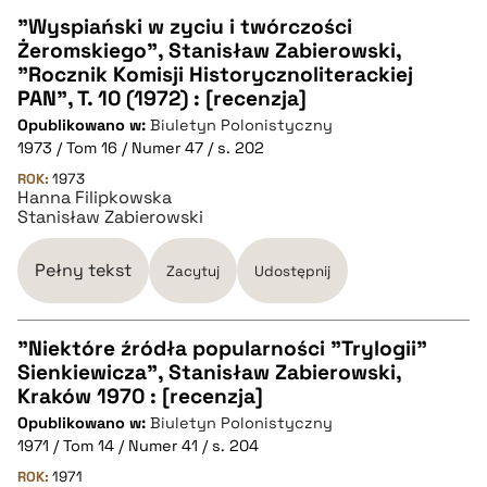
"Wyspiański w zyciu i twórczości
Żeromskiego", Stanisław Zabierowski,
CZYSTY TEKST
"Rocznik Komisji Historycznoliterackiej
PAN", T. 10 (1972) : [recenzja]
Opublikowano w:
Biuletyn Polonistyczny
pobierz cytat
1973 / Tom 16 / Numer 47 / s. 202
ROK:
1973
Hanna Filipkowska
BIBTEX
Stanisław Zabierowski
pobierz cytat
Pełny tekst
Zacytuj
Udostępnij
"Niektóre źródła popularności "Trylogii"
Sienkiewicza", Stanisław Zabierowski,
CZYSTY TEKST
Kraków 1970 : [recenzja]
Opublikowano w:
Biuletyn Polonistyczny
1971 / Tom 14 / Numer 41 / s. 204
pobierz cytat
ROK:
1971