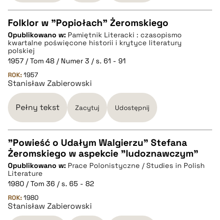
Folklor w "Popiołach" Żeromskiego
Opublikowano w:
Pamiętnik Literacki : czasopismo
CZYSTY TEKST
kwartalne poświęcone historii i krytyce literatury
polskiej
1957 / Tom 48 / Numer 3 / s. 61 - 91
pobierz cytat
ROK:
1957
Stanisław Zabierowski
BIBTEX
Pełny tekst
Zacytuj
Udostępnij
pobierz cytat
"Powieść o Udałym Walgierzu" Stefana
Żeromskiego w aspekcie "ludoznawczym"
CZYSTY TEKST
Opublikowano w:
Prace Polonistyczne / Studies in Polish
Literature
1980 / Tom 36 / s. 65 - 82
pobierz cytat
ROK:
1980
Stanisław Zabierowski