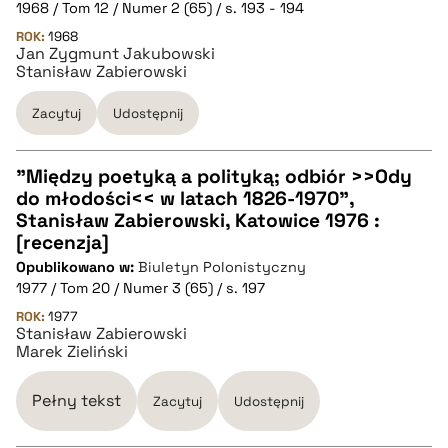
1968 / Tom 12 / Numer 2 (65) / s. 193 - 194
pobierz cytat
ROK:
1968
Jan Zygmunt Jakubowski
Stanisław Zabierowski
BIBTEX
Zacytuj
Udostępnij
pobierz cytat
"Między poetyką a polityką; odbiór >>Ody
do młodości<< w latach 1826-1970",
CZYSTY TEKST
Stanisław Zabierowski, Katowice 1976 :
[recenzja]
Opublikowano w:
Biuletyn Polonistyczny
pobierz cytat
1977 / Tom 20 / Numer 3 (65) / s. 197
ROK:
1977
Stanisław Zabierowski
BIBTEX
Marek Zieliński
pobierz cytat
Pełny tekst
Zacytuj
Udostępnij