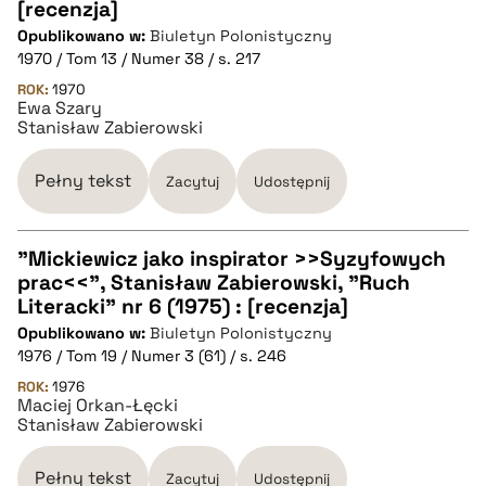
CZYSTY TEKST
[recenzja]
Opublikowano w:
Biuletyn Polonistyczny
1970 / Tom 13 / Numer 38 / s. 217
pobierz cytat
ROK:
1970
Ewa Szary
Stanisław Zabierowski
BIBTEX
Pełny tekst
Zacytuj
Udostępnij
pobierz cytat
"Mickiewicz jako inspirator >>Syzyfowych
prac<<", Stanisław Zabierowski, "Ruch
CZYSTY TEKST
Literacki" nr 6 (1975) : [recenzja]
Opublikowano w:
Biuletyn Polonistyczny
1976 / Tom 19 / Numer 3 (61) / s. 246
pobierz cytat
ROK:
1976
Maciej Orkan-Łęcki
Stanisław Zabierowski
BIBTEX
Pełny tekst
Zacytuj
Udostępnij