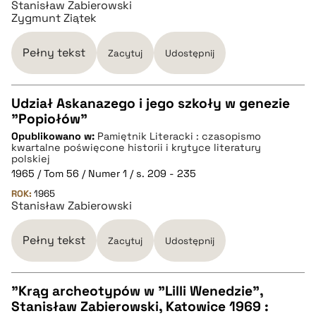
Stanisław Zabierowski
Zygmunt Ziątek
BIBTEX
Pełny tekst
Zacytuj
Udostępnij
pobierz cytat
Udział Askanazego i jego szkoły w genezie
"Popiołów"
CZYSTY TEKST
Opublikowano w:
Pamiętnik Literacki : czasopismo
kwartalne poświęcone historii i krytyce literatury
polskiej
pobierz cytat
1965 / Tom 56 / Numer 1 / s. 209 - 235
ROK:
1965
Stanisław Zabierowski
BIBTEX
Pełny tekst
Zacytuj
Udostępnij
pobierz cytat
"Krąg archeotypów w "Lilli Wenedzie",
Stanisław Zabierowski, Katowice 1969 :