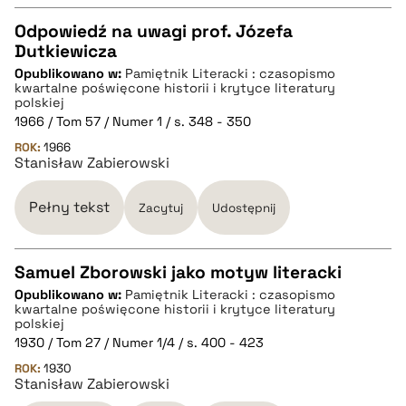
Odpowiedź na uwagi prof. Józefa
Dutkiewicza
CZYSTY TEKST
Opublikowano w:
Pamiętnik Literacki : czasopismo
kwartalne poświęcone historii i krytyce literatury
polskiej
pobierz cytat
1966 / Tom 57 / Numer 1 / s. 348 - 350
ROK:
1966
Stanisław Zabierowski
BIBTEX
Pełny tekst
Zacytuj
Udostępnij
pobierz cytat
Samuel Zborowski jako motyw literacki
Opublikowano w:
Pamiętnik Literacki : czasopismo
CZYSTY TEKST
kwartalne poświęcone historii i krytyce literatury
polskiej
1930 / Tom 27 / Numer 1/4 / s. 400 - 423
pobierz cytat
ROK:
1930
Stanisław Zabierowski