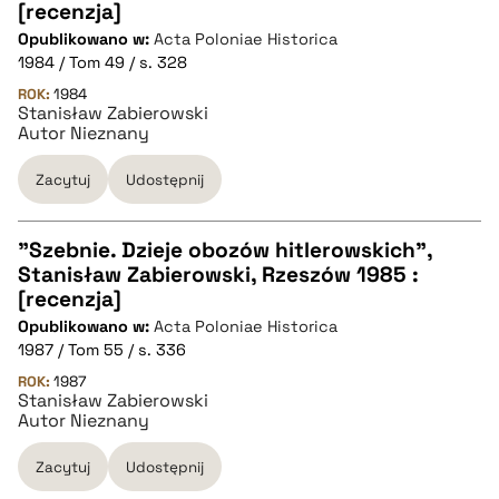
[recenzja]
Opublikowano w:
Acta Poloniae Historica
pobierz cytat
1984 / Tom 49 / s. 328
ROK:
1984
Stanisław Zabierowski
BIBTEX
Autor Nieznany
pobierz cytat
Zacytuj
Udostępnij
"Szebnie. Dzieje obozów hitlerowskich",
Stanisław Zabierowski, Rzeszów 1985 :
CZYSTY TEKST
[recenzja]
Opublikowano w:
Acta Poloniae Historica
1987 / Tom 55 / s. 336
pobierz cytat
ROK:
1987
Stanisław Zabierowski
Autor Nieznany
BIBTEX
Zacytuj
Udostępnij
pobierz cytat