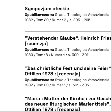
Sympozjum efeskie
BIBTEX
Opublikowano w:
Studia Theologica Varsaviensia
1982 / Tom 20 / Numer 2 / s. 293 - 295
CZYSTY TEKST
"Verstehender Glaube", Heinrich Fries
[recenzja]
BIBTEX
Opublikowano w:
Studia Theologica Varsaviensia
CZYSTY TEKST
1980 / Tom 18 / Numer 1 / s. 300 - 301
"Das christliche Fest und seine Feier"
Ottilien 1978 : [recenzja]
BIBTEX
Opublikowano w:
Studia Theologica Varsaviensia
CZYSTY TEKST
1982 / Tom 20 / Numer 1 / s. 301 - 303
"Maria : Mutter der Kirche : zur Gesc
des neuen liturgischen Marientitels", 
BIBTEX
Ottilien 1979 : [recenzja]