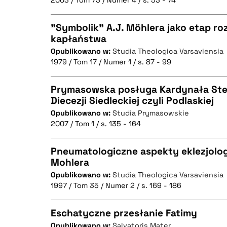
2003 / Tom 73 / Numer 4 / s. 53 - 74
"Symbolik" A.J. Möhlera jako etap ro
kapłaństwa
BIBTEX
Opublikowano w:
Studia Theologica Varsaviensia
CZYSTY TEKST
1979 / Tom 17 / Numer 1 / s. 87 - 99
Prymasowska posługa Kardynała St
Diecezji Siedleckiej czyli Podlaskiej
BIBTEX
Opublikowano w:
Studia Prymasowskie
CZYSTY TEKST
2007 / Tom 1 / s. 135 - 164
Pneumatologiczne aspekty eklezjolo
Mohlera
BIBTEX
Opublikowano w:
Studia Theologica Varsaviensia
CZYSTY TEKST
1997 / Tom 35 / Numer 2 / s. 169 - 186
Eschatyczne przesłanie Fatimy
Opublikowano w:
Salvatoris Mater