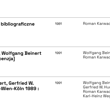
bibliograficzne
Roman Karwac
1981
, Wolfgang Beinert
Wolfgang Bein
1991
Roman Karwac
cenzja]
rt, Gerfried W.
Wolfgang Bein
1991
Gerfried W. H
-Wien-Köln 1989 :
Roman Karwac
Karl-Heinz We