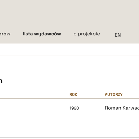
torów
lista wydawców
o projekcie
Interlinia
mała
średnia
duża
h
ROK
AUTORZY
Roman Karwac
1990