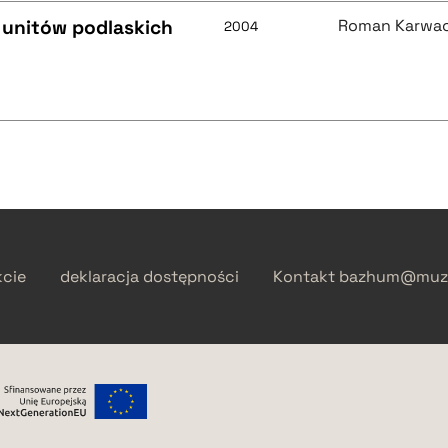
 unitów podlaskich
Roman Karwac
2004
kcie
deklaracja dostępności
Kontakt
bazhum@muzh