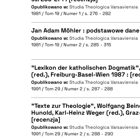
Opublikowano w:
Studia Theologica Varsaviensia
CZYSTY TEKST
1981 / Tom 19 / Numer 1 / s. 276 - 282
Jan Adam Möhler : podstawowe dane 
Opublikowano w:
Studia Theologica Varsaviensia
BIBTEX
1981 / Tom 19 / Numer 2 / s. 285 - 315
CZYSTY TEKST
"Lexikon der katholischen Dogmatik"
(red.), Freiburg-Basel-Wien 1987 : [re
BIBTEX
Opublikowano w:
Studia Theologica Varsaviensia
CZYSTY TEKST
1991 / Tom 29 / Numer 2 / s. 287 - 288
"Texte zur Theologie", Wolfgang Beine
Hunold, Karl-Heinz Weger (red.), Graz
BIBTEX
[recenzja]
CZYSTY TEKST
Opublikowano w:
Studia Theologica Varsaviensia
1991 / Tom 29 / Numer 2 / s. 288 - 290