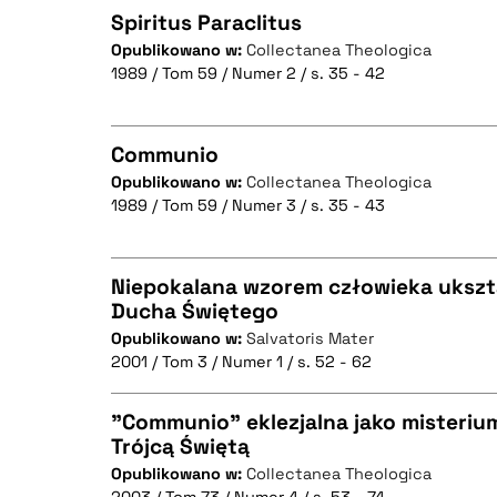
Spiritus Paraclitus
Opublikowano w:
Collectanea Theologica
1989 / Tom 59 / Numer 2 / s. 35 - 42
CZYSTY TEKST
Communio
Opublikowano w:
Collectanea Theologica
BIBTEX
1989 / Tom 59 / Numer 3 / s. 35 - 43
CZYSTY TEKST
Niepokalana wzorem człowieka uksz
Ducha Świętego
BIBTEX
Opublikowano w:
Salvatoris Mater
CZYSTY TEKST
2001 / Tom 3 / Numer 1 / s. 52 - 62
"Communio" eklezjalna jako misteriu
Trójcą Świętą
BIBTEX
Opublikowano w:
Collectanea Theologica
CZYSTY TEKST