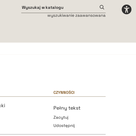
wyszukiwanie zaawansowana
Odstępy międzyliterowe
małe
średnie
duże
CZYNNOŚCI
ki
Pełny tekst
Zacytuj
Udostępnij