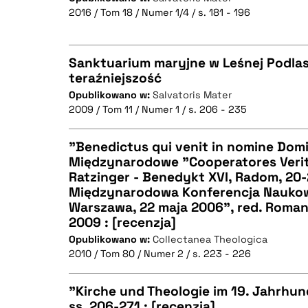
BIBTEX
2016 / Tom 18 / Numer 1/4 / s. 181 - 196
CZYSTY TEKST
Sanktuarium maryjne w Leśnej Podlaski
teraźniejszość
BIBTEX
Opublikowano w:
Salvatoris Mater
CZYSTY TEKST
2009 / Tom 11 / Numer 1 / s. 206 - 235
"Benedictus qui venit in nomine Dom
Międzynarodowe "Cooperatores Verit
BIBTEX
Ratzinger - Benedykt XVI, Radom, 20-
CZYSTY TEKST
Międzynarodowa Konferencja Naukowa 
Warszawa, 22 maja 2006", red. Roma
2009 : [recenzja]
Opublikowano w:
Collectanea Theologica
2010 / Tom 80 / Numer 2 / s. 223 - 226
BIBTEX
"Kirche und Theologie im 19. Jahrhun
ss. 206-271 : [recenzja]