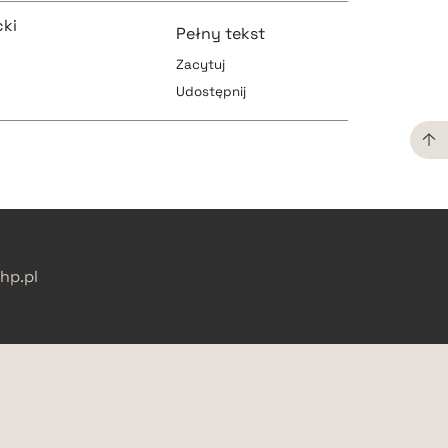
ki
Pełny tekst
Zacytuj
pobierz cytat
Udostępnij
pobierz cytat
pobierz cytat
pobierz cytat
p.pl
pobierz cytat