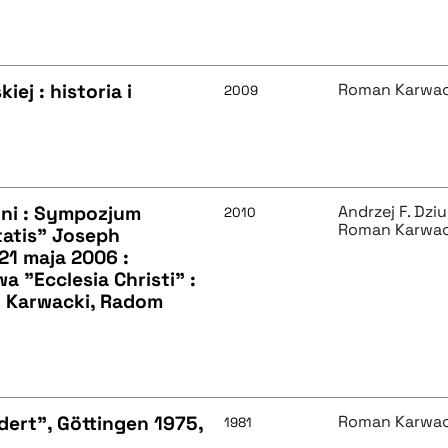
ej : historia i
Roman Karwac
2009
ini : Sympozjum
Andrzej F. Dzi
2010
Roman Karwac
atis" Joseph
21 maja 2006 :
"Ecclesia Christi" :
n Karwacki, Radom
dert", Göttingen 1975,
Roman Karwac
1981