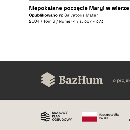
Niepokalane poczęcie Maryi w wierze
BIBTEX
Opublikowano w:
Salvatoris Mater
2004 / Tom 6 / Numer 4 / s. 367 - 373
CZYSTY TEKST
BIBTEX
CZYSTY TEKST
o proje
BIBTEX