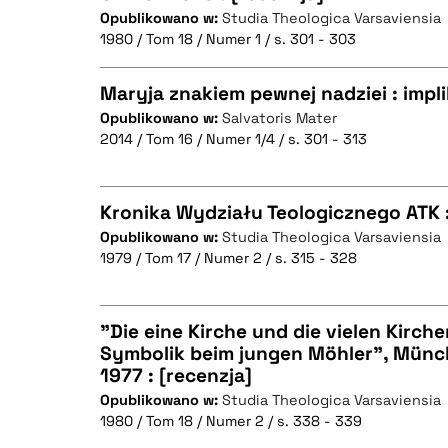
CZYSTY TEKST
Opublikowano w:
Studia Theologica Varsaviensia
1980 / Tom 18 / Numer 1 / s. 301 - 303
Maryja znakiem pewnej nadziei : impl
BIBTEX
Opublikowano w:
Salvatoris Mater
2014 / Tom 16 / Numer 1/4 / s. 301 - 313
CZYSTY TEKST
Kronika Wydziału Teologicznego ATK :
Opublikowano w:
Studia Theologica Varsaviensia
BIBTEX
1979 / Tom 17 / Numer 2 / s. 315 - 328
CZYSTY TEKST
"Die eine Kirche und die vielen Kirche
Symbolik beim jungen Möhler", Mün
BIBTEX
1977 : [recenzja]
CZYSTY TEKST
Opublikowano w:
Studia Theologica Varsaviensia
1980 / Tom 18 / Numer 2 / s. 338 - 339