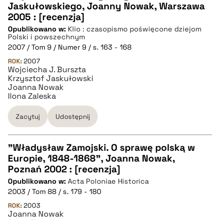
Jaskułowskiego, Joanny Nowak, Warszawa
2005 : [recenzja]
pobierz cytat
Opublikowano w:
Klio : czasopismo poświęcone dziejom
Polski i powszechnym
2007 / Tom 9 / Numer 9 / s. 163 - 168
BIBTEX
ROK:
2007
Wojciecha J. Burszta
Krzysztof Jaskułowski
pobierz cytat
Joanna Nowak
Ilona Zaleska
Zacytuj
Udostępnij
"Władysław Zamojski. O sprawę polską w
Europie, 1848-1868", Joanna Nowak,
CZYSTY TEKST
Poznań 2002 : [recenzja]
Opublikowano w:
Acta Poloniae Historica
2003 / Tom 88 / s. 179 - 180
pobierz cytat
ROK:
2003
Joanna Nowak