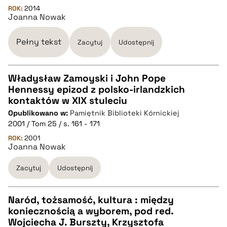
ROK:
2014
Joanna Nowak
BIBTEX
Pełny tekst
Zacytuj
Udostępnij
pobierz cytat
Władysław Zamoyski i John Pope
Hennessy epizod z polsko-irlandzkich
CZYSTY TEKST
kontaktów w XIX stuleciu
Opublikowano w:
Pamiętnik Biblioteki Kórnickiej
2001 / Tom 25 / s. 161 - 171
pobierz cytat
ROK:
2001
Joanna Nowak
BIBTEX
Zacytuj
Udostępnij
pobierz cytat
Naród, tożsamość, kultura : między
koniecznością a wyborem, pod red.
CZYSTY TEKST
Wojciecha J. Burszty, Krzysztofa