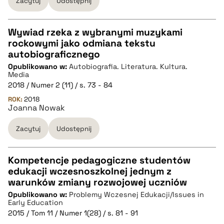
Zacytuj
Udostępnij
pobierz cytat
Wywiad rzeka z wybranymi muzykami
rockowymi jako odmiana tekstu
CZYSTY TEKST
autobiograficznego
Opublikowano w:
Autobiografia. Literatura. Kultura.
Media
pobierz cytat
2018 / Numer 2 (11) / s. 73 - 84
ROK:
2018
Joanna Nowak
BIBTEX
Zacytuj
Udostępnij
pobierz cytat
Kompetencje pedagogiczne studentów
edukacji wczesnoszkolnej jednym z
CZYSTY TEKST
warunków zmiany rozwojowej uczniów
Opublikowano w:
Problemy Wczesnej Edukacji/Issues in
Early Education
pobierz cytat
2015 / Tom 11 / Numer 1(28) / s. 81 - 91