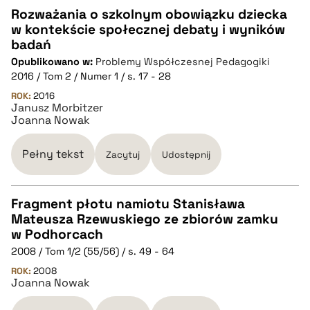
Rozważania o szkolnym obowiązku dziecka
w kontekście społecznej debaty i wyników
CZYSTY TEKST
badań
Opublikowano w:
Problemy Współczesnej Pedagogiki
2016 / Tom 2 / Numer 1 / s. 17 - 28
pobierz cytat
ROK:
2016
Janusz Morbitzer
Joanna Nowak
BIBTEX
Pełny tekst
Zacytuj
Udostępnij
pobierz cytat
Fragment płotu namiotu Stanisława
Mateusza Rzewuskiego ze zbiorów zamku
CZYSTY TEKST
w Podhorcach
2008 / Tom 1/2 (55/56) / s. 49 - 64
pobierz cytat
ROK:
2008
Joanna Nowak