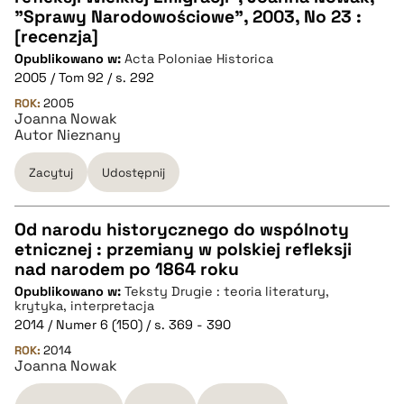
CZYSTY TEKST
"Sprawy Narodowościowe", 2003, No 23 :
[recenzja]
Opublikowano w:
Acta Poloniae Historica
pobierz cytat
2005 / Tom 92 / s. 292
ROK:
2005
Joanna Nowak
BIBTEX
Autor Nieznany
pobierz cytat
Zacytuj
Udostępnij
Od narodu historycznego do wspólnoty
etnicznej : przemiany w polskiej refleksji
CZYSTY TEKST
nad narodem po 1864 roku
Opublikowano w:
Teksty Drugie : teoria literatury,
krytyka, interpretacja
pobierz cytat
2014 / Numer 6 (150) / s. 369 - 390
ROK:
2014
Joanna Nowak
BIBTEX