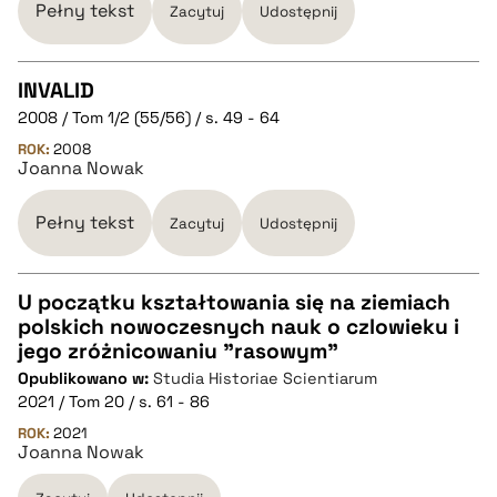
BIBTEX
Pełny tekst
Zacytuj
Udostępnij
pobierz cytat
INVALID
2008 / Tom 1/2 (55/56) / s. 49 - 64
CZYSTY TEKST
ROK:
2008
Joanna Nowak
pobierz cytat
Pełny tekst
Zacytuj
Udostępnij
BIBTEX
U początku kształtowania się na ziemiach
polskich nowoczesnych nauk o czlowieku i
pobierz cytat
CZYSTY TEKST
jego zróżnicowaniu "rasowym"
Opublikowano w:
Studia Historiae Scientiarum
2021 / Tom 20 / s. 61 - 86
pobierz cytat
ROK:
2021
Joanna Nowak
BIBTEX