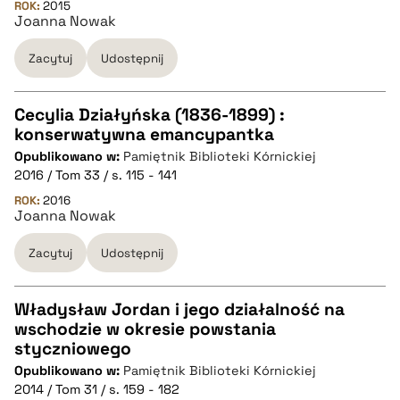
ROK:
2015
Joanna Nowak
BIBTEX
Zacytuj
Udostępnij
pobierz cytat
Cecylia Działyńska (1836-1899) :
konserwatywna emancypantka
CZYSTY TEKST
Opublikowano w:
Pamiętnik Biblioteki Kórnickiej
2016 / Tom 33 / s. 115 - 141
pobierz cytat
ROK:
2016
Joanna Nowak
Zacytuj
Udostępnij
BIBTEX
pobierz cytat
Władysław Jordan i jego działalność na
wschodzie w okresie powstania
CZYSTY TEKST
styczniowego
Opublikowano w:
Pamiętnik Biblioteki Kórnickiej
2014 / Tom 31 / s. 159 - 182
pobierz cytat