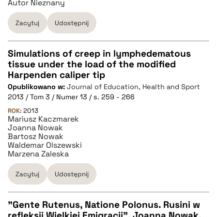
Autor Nieznany
BIBTEX
Zacytuj
Udostępnij
pobierz cytat
Simulations of creep in lymphedematous
tissue under the load of the modified
CZYSTY TEKST
Harpenden caliper tip
Opublikowano w:
Journal of Education, Health and Sport
2013 / Tom 3 / Numer 13 / s. 259 - 266
pobierz cytat
ROK:
2013
Mariusz Kaczmarek
Joanna Nowak
BIBTEX
Bartosz Nowak
Waldemar Olszewski
Marzena Zaleska
pobierz cytat
Zacytuj
Udostępnij
"Gente Rutenus, Natione Polonus. Rusini w
refleksji Wielkiej Emigracji", Joanna Nowak,