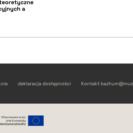
 teoretyczne
cyjnych a
kcie
deklaracja dostępności
Kontakt
bazhum@muzh