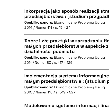
Inkorpracja jako sposób realizacji st
przedsiębiorstwa : (studium przypad
Opublikowano w:
Ekonomiczne Problemy Usług
CZYSTY TEKST
2014 / Numer 111 / s. 15 - 24
Dobre i złe praktyki w zarządzaniu fi
małych przedsiębiorstw w aspekcie z
BIBTEX
działalności podmiotu
CZYSTY TEKST
Opublikowano w:
Ekonomiczne Problemy Usług
2011 / Numer 80 / s. 117 - 126
Implementacja systemu informacyjneg
BIBTEX
małym przedsiębiorstwie : (studium 
Opublikowano w:
Ekonomiczne Problemy Usług
CZYSTY TEKST
2015 / Numer 116 / s. 519 - 527
Modelowanie systemu informacji fina