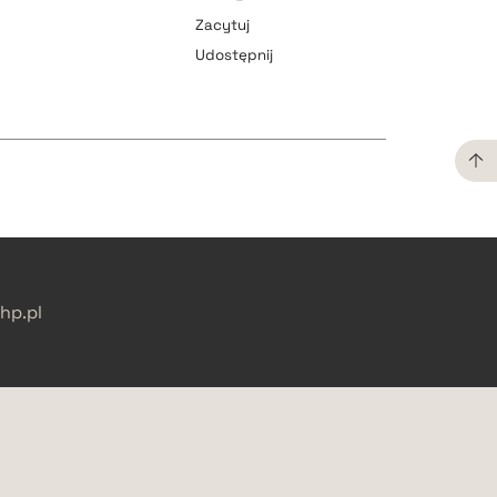
Zacytuj
Udostępnij
pobierz cytat
pobierz cytat
pobierz cytat
pobierz cytat
p.pl
pobierz cytat