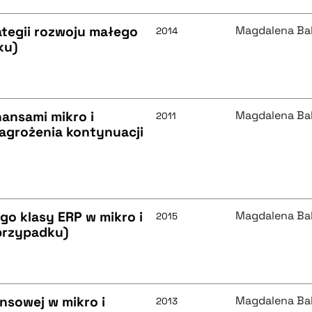
rategii rozwoju małego
Magdalena Bal
2014
ku)
nansami mikro i
Magdalena Bal
2011
agrożenia kontynuacji
o klasy ERP w mikro i
Magdalena Bal
2015
przypadku)
nsowej w mikro i
Magdalena Bal
2013