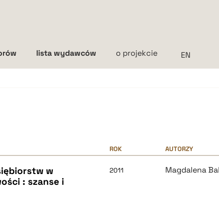
torów
lista wydawców
o projekcie
Interlinia
mała
średnia
duża
ROK
AUTORZY
iębiorstw w
Magdalena Bal
2011
ci : szanse i