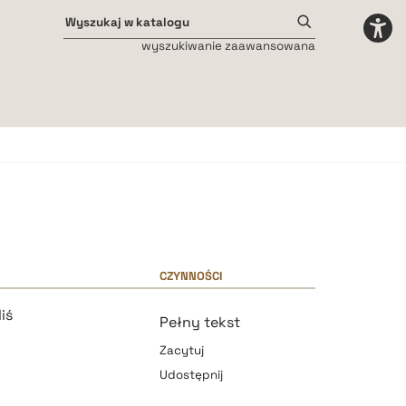
wyszukiwanie zaawansowana
Odstępy międzyliterowe
małe
średnie
duże
CZYNNOŚCI
iś
Pełny tekst
Zacytuj
Udostępnij