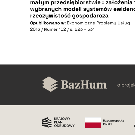
małym przedsiębiorstwie : założenia
BIBTEX
wybranych modeli systemów ewiden
CZYSTY TEKST
rzeczywistość gospodarcza
Opublikowano w:
Ekonomiczne Problemy Usług
2013 / Numer 102 / s. 523 - 531
BIBTEX
CZYSTY TEKST
o proje
BIBTEX