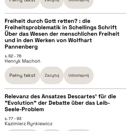
BIBTEX
Freiheit durch Gott retten? : die
Freiheitsproblematik in Schellings Schrift
pobierz cytat
CZYSTY TEKST
Über das Wesen der menschlichen Freiheit
und in den Werken von Wolfhart
Pannenberg
pobierz cytat
s. 62 - 76
Henryk Machoń
BIBTEX
Pełny tekst
Zacytuj
Udostępnij
pobierz cytat
Relevanz des Ansatzes Descartes’ für die
"Evolution" der Debatte über das Leib-
CZYSTY TEKST
Seele-Problem
s. 77 - 93
Kazimierz Rynkiewicz
pobierz cytat