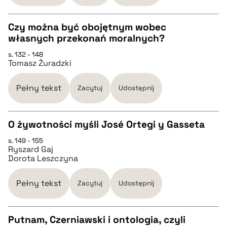
Czy można być obojętnym wobec
pobierz cytat
własnych przekonań moralnych?
CZYSTY TEKST
s. 132 - 148
Tomasz Żuradzki
pobierz cytat
Pełny tekst
Zacytuj
Udostępnij
BIBTEX
O żywotności myśli José Ortegi y Gasseta
pobierz cytat
s. 149 - 155
CZYSTY TEKST
Ryszard Gaj
Dorota Leszczyna
pobierz cytat
Pełny tekst
Zacytuj
Udostępnij
BIBTEX
Putnam, Czerniawski i ontologia, czyli