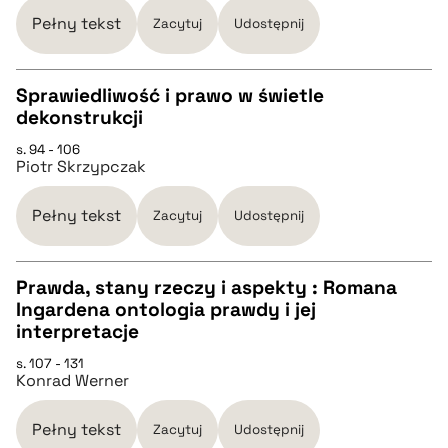
Pełny tekst
Zacytuj
Udostępnij
BIBTEX
Sprawiedliwość i prawo w świetle
pobierz cytat
dekonstrukcji
CZYSTY TEKST
s. 94 - 106
Piotr Skrzypczak
pobierz cytat
Pełny tekst
Zacytuj
Udostępnij
BIBTEX
Prawda, stany rzeczy i aspekty : Romana
Ingardena ontologia prawdy i jej
pobierz cytat
CZYSTY TEKST
interpretacje
s. 107 - 131
Konrad Werner
pobierz cytat
Pełny tekst
Zacytuj
Udostępnij
BIBTEX