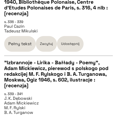
CZYSTY TEKST
1940, Bibliothèque Polonaise, Centre
d'Etudes Polonaises de Paris, s. 316, 4 nlb :
[recenzja]
pobierz cytat
s. 336 - 339
Paul Cazin
Tadeusz Mikulski
BIBTEX
Pełny tekst
Zacytuj
Udostępnij
pobierz cytat
"Izbrannoje - Lirika - Bałłady - Poemy",
Adam Mickiewicz, pierewod s polskogo pod
CZYSTY TEKST
redakcijej M. F. Rylskogo i B. A. Turganowa,
Moskwa, Ogiz 1946, s. 602, ilustracje :
[recenzja]
pobierz cytat
s. 339 - 341
J. K. Dębowski
Adam Mickiewicz
BIBTEX
M. F. Rylski
B. A. Turganow