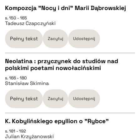
BIBTEX
Kompozcja "Nocy i dni" Marii Dąbrowskiej
s. 150 - 165
CZYSTY TEKST
pobierz cytat
Tadeusz Czapczyński
pobierz cytat
Pełny tekst
Zacytuj
Udostępnij
BIBTEX
Neolatina : przyczynek do studiów nad
polskimi poetami nowołacińskimi
CZYSTY TEKST
pobierz cytat
s. 166 - 180
Stanisław Skimina
pobierz cytat
Pełny tekst
Zacytuj
Udostępnij
BIBTEX
K. Kobylińskiego epyllion o "Rybce"
pobierz cytat
s. 181 - 192
CZYSTY TEKST
Julian Krzyżanowski