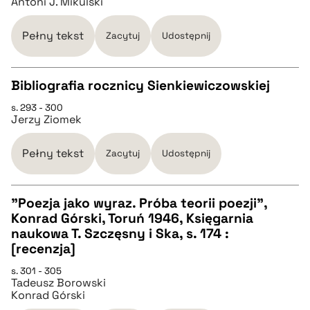
Antoni J. Mikulski
pobierz cytat
Pełny tekst
Zacytuj
Udostępnij
BIBTEX
Bibliografia rocznicy Sienkiewiczowskiej
s. 293 - 300
CZYSTY TEKST
pobierz cytat
Jerzy Ziomek
pobierz cytat
Pełny tekst
Zacytuj
Udostępnij
BIBTEX
"Poezja jako wyraz. Próba teorii poezji",
Konrad Górski, Toruń 1946, Księgarnia
CZYSTY TEKST
naukowa T. Szczęsny i Ska, s. 174 :
pobierz cytat
[recenzja]
pobierz cytat
s. 301 - 305
Tadeusz Borowski
Konrad Górski