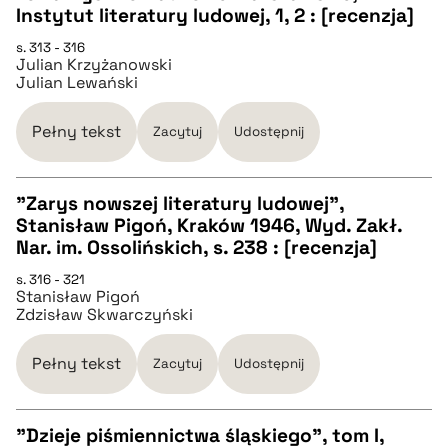
pobierz cytat
Instytut literatury ludowej, 1, 2 : [recenzja]
s. 313 - 316
BIBTEX
Julian Krzyżanowski
Julian Lewański
pobierz cytat
Pełny tekst
Zacytuj
Udostępnij
"Zarys nowszej literatury ludowej",
Stanisław Pigoń, Kraków 1946, Wyd. Zakł.
CZYSTY TEKST
Nar. im. Ossolińskich, s. 238 : [recenzja]
s. 316 - 321
Stanisław Pigoń
pobierz cytat
Zdzisław Skwarczyński
BIBTEX
Pełny tekst
Zacytuj
Udostępnij
pobierz cytat
"Dzieje piśmiennictwa śląskiego", tom I,