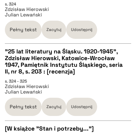
s. 324
Zdzisław Hierowski
Julian Lewański
BIBTEX
Pełny tekst
Zacytuj
Udostępnij
pobierz cytat
"25 lat literatury na Śląsku. 1920-1945",
Zdzisław Hierowski, Katowice-Wrocław
CZYSTY TEKST
1947, Pamiętnik Instytutu Śląskiego, seria
II, nr 8, s. 203 : [recenzja]
pobierz cytat
s. 324 - 325
Zdzisław Hierowski
Julian Lewański
BIBTEX
Pełny tekst
Zacytuj
Udostępnij
pobierz cytat
[W książce "Stan i potrzeby..."]