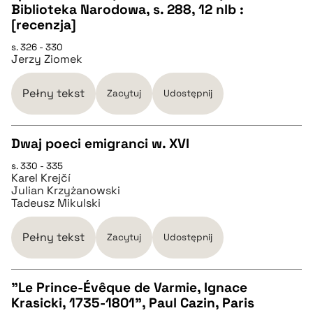
CZYSTY TEKST
Biblioteka Narodowa, s. 288, 12 nlb :
[recenzja]
pobierz cytat
s. 326 - 330
Jerzy Ziomek
BIBTEX
Pełny tekst
Zacytuj
Udostępnij
pobierz cytat
Dwaj poeci emigranci w. XVI
s. 330 - 335
CZYSTY TEKST
Karel Krejčí
Julian Krzyżanowski
Tadeusz Mikulski
pobierz cytat
Pełny tekst
Zacytuj
Udostępnij
BIBTEX
"Le Prince-Évêque de Varmie, Ignace
pobierz cytat
Krasicki, 1735-1801", Paul Cazin, Paris