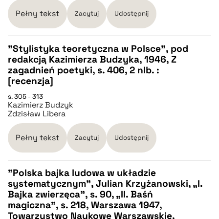
BIBTEX
Pełny tekst
Zacytuj
Udostępnij
pobierz cytat
"Stylistyka teoretyczna w Polsce", pod
redakcją Kazimierza Budzyka, 1946, Z
CZYSTY TEKST
zagadnień poetyki, s. 406, 2 nlb. :
[recenzja]
pobierz cytat
s. 305 - 313
Kazimierz Budzyk
Zdzisław Libera
BIBTEX
Pełny tekst
Zacytuj
Udostępnij
pobierz cytat
"Polska bajka ludowa w układzie
systematycznym", Julian Krzyżanowski, „I.
CZYSTY TEKST
Bajka zwierzęca”, s. 90, „II. Baśń
magiczna”, s. 218, Warszawa 1947,
Towarzystwo Naukowe Warszawskie,