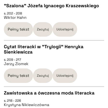
BIBTEX
"Szalona" Józefa Ignacego Kraszewskiego
s. 202 - 208
CZYSTY TEKST
pobierz cytat
Wiktor Hahn
pobierz cytat
Pełny tekst
Zacytuj
Udostępnij
BIBTEX
Cytat literacki w "Trylogii" Henryka
Sienkiewicza
CZYSTY TEKST
pobierz cytat
s. 209 - 217
Jerzy Ziomek
pobierz cytat
Pełny tekst
Zacytuj
Udostępnij
BIBTEX
Zawistowska a ówczesna moda literacka
pobierz cytat
s. 218 - 226
CZYSTY TEKST
Krystyna Niklewiczówna