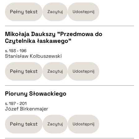
pobierz cytat
Pełny tekst
Zacytuj
Udostępnij
BIBTEX
Mikołaja Daukszy "Przedmowa do
Czytelnika łaskawego"
CZYSTY TEKST
pobierz cytat
s. 193 - 196
Stanisław Kolbuszewski
pobierz cytat
Pełny tekst
Zacytuj
Udostępnij
BIBTEX
Pioruny Słowackiego
pobierz cytat
s. 197 - 201
CZYSTY TEKST
Józef Birkenmajer
pobierz cytat
Pełny tekst
Zacytuj
Udostępnij