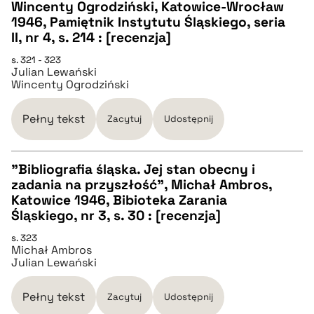
Wincenty Ogrodziński, Katowice-Wrocław
CZYSTY TEKST
1946, Pamiętnik Instytutu Śląskiego, seria
II, nr 4, s. 214 : [recenzja]
pobierz cytat
s. 321 - 323
Julian Lewański
Wincenty Ogrodziński
BIBTEX
Pełny tekst
Zacytuj
Udostępnij
pobierz cytat
"Bibliografia śląska. Jej stan obecny i
zadania na przyszłość", Michał Ambros,
CZYSTY TEKST
Katowice 1946, Bibioteka Zarania
Śląskiego, nr 3, s. 30 : [recenzja]
pobierz cytat
s. 323
Michał Ambros
Julian Lewański
BIBTEX
Pełny tekst
Zacytuj
Udostępnij