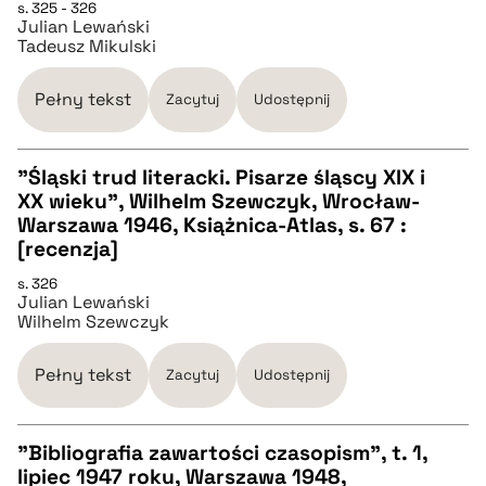
s. 325 - 326
CZYSTY TEKST
Julian Lewański
Tadeusz Mikulski
pobierz cytat
Pełny tekst
Zacytuj
Udostępnij
BIBTEX
"Śląski trud literacki. Pisarze śląscy XIX i
XX wieku", Wilhelm Szewczyk, Wrocław-
pobierz cytat
CZYSTY TEKST
Warszawa 1946, Książnica-Atlas, s. 67 :
[recenzja]
pobierz cytat
s. 326
Julian Lewański
Wilhelm Szewczyk
BIBTEX
Pełny tekst
Zacytuj
Udostępnij
pobierz cytat
"Bibliografia zawartości czasopism", t. 1,
lipiec 1947 roku, Warszawa 1948,