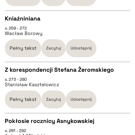
BIBTEX
Kniaźniniana
pobierz cytat
s. 259 - 272
CZYSTY TEKST
Wacław Borowy
pobierz cytat
Pełny tekst
Zacytuj
Udostępnij
BIBTEX
Z korespondencji Stefana Żeromskiego
s. 273 - 280
CZYSTY TEKST
pobierz cytat
Stanisław Kasztelowicz
pobierz cytat
Pełny tekst
Zacytuj
Udostępnij
BIBTEX
Pokłosie rocznicy Asnykowskiej
s. 281 - 292
CZYSTY TEKST
pobierz cytat