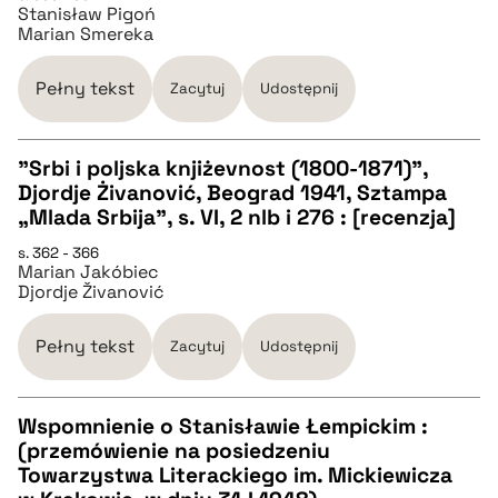
Stanisław Pigoń
Marian Smereka
BIBTEX
Pełny tekst
Zacytuj
Udostępnij
pobierz cytat
"Srbi i poljska knjiżevnost (1800-1871)",
Djordje Żivanović, Beograd 1941, Sztampa
CZYSTY TEKST
„Mlada Srbija”, s. VI, 2 nlb i 276 : [recenzja]
s. 362 - 366
Marian Jakóbiec
pobierz cytat
Djordje Živanović
BIBTEX
Pełny tekst
Zacytuj
Udostępnij
pobierz cytat
Wspomnienie o Stanisławie Łempickim :
(przemówienie na posiedzeniu
CZYSTY TEKST
Towarzystwa Literackiego im. Mickiewicza