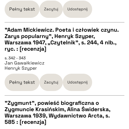
pobierz cytat
Pełny tekst
Zacytuj
Udostępnij
"Adam Mickiewicz. Poeta i człowiek czynu.
Zarys popularny", Henryk Szyper,
CZYSTY TEKST
Warszawa 1947, „Czytelnik”, s. 244, 4 nlb.,
ryc. : [recenzja]
pobierz cytat
s. 342 - 343
Jan Gawałkiewicz
Henryk Szyper
BIBTEX
Pełny tekst
Zacytuj
Udostępnij
pobierz cytat
"Zygmunt", powieść biograficzna o
Zygmuncie Krasińskim, Alina Świderska,
CZYSTY TEKST
Warszawa 1939, Wydawnictwo Arcta, s.
585 : [recenzja]