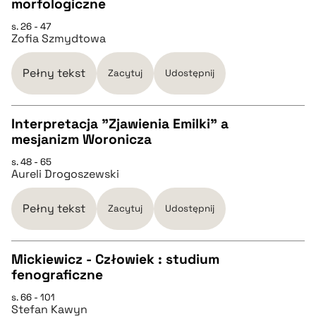
morfologiczne
CZYSTY TEKST
s. 26 - 47
Zofia Szmydtowa
pobierz cytat
Pełny tekst
Zacytuj
Udostępnij
BIBTEX
Interpretacja "Zjawienia Emilki" a
mesjanizm Woronicza
pobierz cytat
CZYSTY TEKST
s. 48 - 65
Aureli Drogoszewski
pobierz cytat
Pełny tekst
Zacytuj
Udostępnij
BIBTEX
Mickiewicz - Człowiek : studium
fenograficzne
pobierz cytat
CZYSTY TEKST
s. 66 - 101
Stefan Kawyn