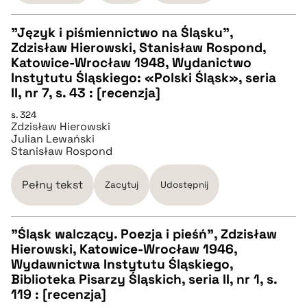
pobierz cytat
"Język i piśmiennictwo na Śląsku",
Zdzisław Hierowski, Stanisław Rospond,
CZYSTY TEKST
Katowice-Wrocław 1948, Wydanictwo
Instytutu Śląskiego: «Polski Śląsk», seria
II, nr 7, s. 43 : [recenzja]
pobierz cytat
s. 324
Zdzisław Hierowski
Julian Lewański
BIBTEX
Stanisław Rospond
pobierz cytat
Pełny tekst
Zacytuj
Udostępnij
"Śląsk walczący. Poezja i pieśń", Zdzisław
Hierowski, Katowice-Wrocław 1946,
CZYSTY TEKST
Wydawnictwa Instytutu Śląskiego,
Biblioteka Pisarzy Śląskich, seria II, nr 1, s.
119 : [recenzja]
pobierz cytat