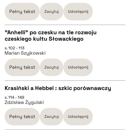
pobierz cytat
Pełny tekst
Zacytuj
Udostępnij
BIBTEX
"Anhelli" po czesku na tle rozwoju
czeskiego kultu Słowackiego
pobierz cytat
CZYSTY TEKST
s. 102 - 113
Marian Szyjkowski
pobierz cytat
Pełny tekst
Zacytuj
Udostępnij
BIBTEX
Krasiński a Hebbel : szkic porównawczy
pobierz cytat
s. 114 - 149
CZYSTY TEKST
Zdzisław Żygulski
pobierz cytat
Pełny tekst
Zacytuj
Udostępnij