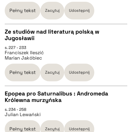
pobierz cytat
Pełny tekst
Zacytuj
Udostępnij
BIBTEX
Ze studiów nad literaturą polską w
Jugosławii
CZYSTY TEKST
pobierz cytat
s. 227 - 233
Franciszek Ileszić
Marian Jakóbiec
pobierz cytat
Pełny tekst
Zacytuj
Udostępnij
BIBTEX
Epopea pro Saturnalibus : Andromeda
pobierz cytat
Królewna murzyńska
CZYSTY TEKST
s. 234 - 258
Julian Lewański
pobierz cytat
Pełny tekst
Zacytuj
Udostępnij