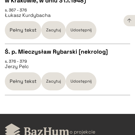
w Krakowie, w dniu 31.I.1948)
pobierz cytat
s. 367 - 376
Łukasz Kurdybacha
BIBTEX
Pełny tekst
Zacytuj
Udostępnij
pobierz cytat
Ś. p. Mieczysław Rybarski [nekrolog]
s. 376 - 379
CZYSTY TEKST
Jerzy Pelc
pobierz cytat
Pełny tekst
Zacytuj
Udostępnij
BIBTEX
CZYSTY TEKST
pobierz cytat
o projekcie
pobierz cytat