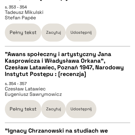
s. 353 - 354
Tadeusz Mikulski
pobierz cytat
Stefan Papée
BIBTEX
Pełny tekst
Zacytuj
Udostępnij
pobierz cytat
"Awans społeczny i artystyczny Jana
Kasprowicza i Władysława Orkana",
CZYSTY TEKST
Czesław Latawiec, Poznań 1947, Narodowy
Instytut Postępu : [recenzja]
pobierz cytat
s. 354 - 357
Czesław Latawiec
Eugeniusz Sawrymowicz
BIBTEX
Pełny tekst
Zacytuj
Udostępnij
pobierz cytat
"Ignacy Chrzanowski na studiach we