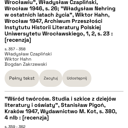
Wrocławiu", Władysław Czapliński,
CZYSTY TEKST
Wrocław 1946, s. 26; "Władysław Nehring
w ostatnich latach życia", Wiktor Hahn,
Wrocław 1947, Archiwum Przeszłości
pobierz cytat
Instytutu Historii Literatury Polskiej
Uniwersytetu Wrocławskiego, 1, 2, s. 23 :
[recenzja]
BIBTEX
s. 357 - 358
Władysław Czapliński
pobierz cytat
Wiktor Hahn
Bogdan Zakrzewski
Pełny tekst
Zacytuj
Udostępnij
"Wśród twórców. Studia i szkice z dziejów
literatury i oświaty", Stanisław Pigoń,
CZYSTY TEKST
Kraków 1947, Wydawnictwo M. Kot, s. 380,
4 nlb : [recenzja]
pobierz cytat
s. 359 - 362