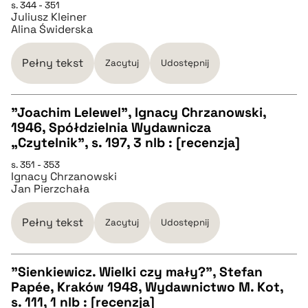
pobierz cytat
s. 344 - 351
Juliusz Kleiner
Alina Świderska
BIBTEX
Pełny tekst
Zacytuj
Udostępnij
pobierz cytat
"Joachim Lelewel", Ignacy Chrzanowski,
1946, Spółdzielnia Wydawnicza
CZYSTY TEKST
„Czytelnik”, s. 197, 3 nlb : [recenzja]
s. 351 - 353
Ignacy Chrzanowski
pobierz cytat
Jan Pierzchała
BIBTEX
Pełny tekst
Zacytuj
Udostępnij
pobierz cytat
"Sienkiewicz. Wielki czy mały?", Stefan
Papée, Kraków 1948, Wydawnictwo M. Kot,
CZYSTY TEKST
s. 111, 1 nlb : [recenzja]