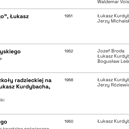
Waldemar Voi
go", Łukasz
Łukasz Kurdy
1951
Jerzy Michals
oyskiego
Jozef Broda
1952
Łukasz Kurdy
e
Bogusław Leś
zkoły radzieckiej na
Łukasz Kurdy
1968
Jerzy Róziewi
Łukasz Kurdybacha,
iki
ego
Łukasz Kurdy
1950
mo kwartalne poświęcone