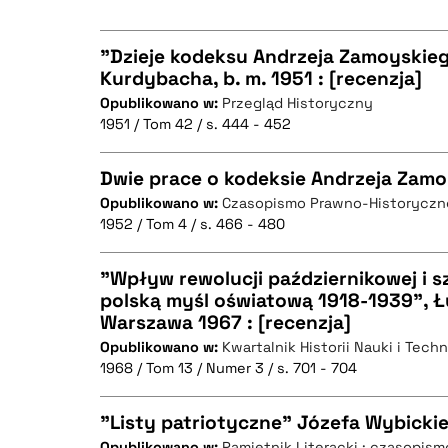
BIBTEX
"Dzieje kodeksu Andrzeja Zamoyskie
Kurdybacha, b. m. 1951 : [recenzja]
Opublikowano w:
Przegląd Historyczny
CZYSTY TEKST
1951 / Tom 42 / s. 444 - 452
Dwie prace o kodeksie Andrzeja Zam
Opublikowano w:
Czasopismo Prawno-Historyczn
BIBTEX
1952 / Tom 4 / s. 466 - 480
CZYSTY TEKST
"Wpływ rewolucji październikowej i s
polską myśl oświatową 1918-1939", 
Warszawa 1967 : [recenzja]
CZYSTY TEKST
BIBTEX
Opublikowano w:
Kwartalnik Historii Nauki i Techn
1968 / Tom 13 / Numer 3 / s. 701 - 704
"Listy patriotyczne" Józefa Wybicki
BIBTEX
Opublikowano w:
Pamiętnik Literacki : czasopis