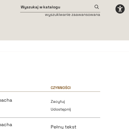
wyszukiwanie zaawansowana
Odstępy międzyliterowe
małe
średnie
duże
CZYNNOŚCI
bacha
Zacytuj
Udostępnij
bacha
Pełny tekst