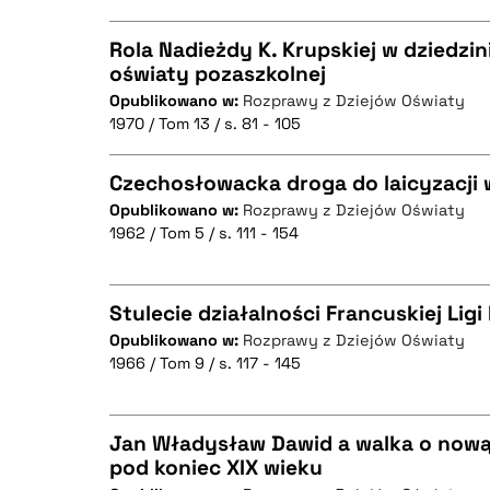
Rola Nadieżdy K. Krupskiej w dziedzin
oświaty pozaszkolnej
BIBTEX
Opublikowano w:
Rozprawy z Dziejów Oświaty
CZYSTY TEKST
1970 / Tom 13 / s. 81 - 105
Czechosłowacka droga do laicyzacji
Opublikowano w:
Rozprawy z Dziejów Oświaty
BIBTEX
1962 / Tom 5 / s. 111 - 154
CZYSTY TEKST
Stulecie działalności Francuskiej Lig
Opublikowano w:
Rozprawy z Dziejów Oświaty
BIBTEX
1966 / Tom 9 / s. 117 - 145
CZYSTY TEKST
Jan Władysław Dawid a walka o nową
pod koniec XIX wieku
BIBTEX