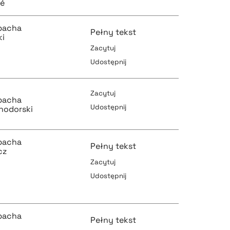
sé
bacha
Pełny tekst
ki
pobierz cytat
Zacytuj
Udostępnij
pobierz cytat
Zacytuj
bacha
Udostępnij
nodorski
pobierz cytat
pobierz cytat
bacha
Pełny tekst
cz
Zacytuj
Udostępnij
pobierz cytat
pobierz cytat
bacha
Pełny tekst