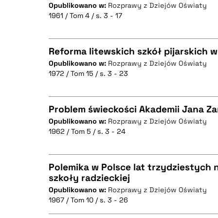
Opublikowano w:
Rozprawy z Dziejów Oświaty
1961 / Tom 4 / s. 3 - 17
CZYSTY TEKST
Reforma litewskich szkół pijarskich w 
Opublikowano w:
Rozprawy z Dziejów Oświaty
BIBTEX
1972 / Tom 15 / s. 3 - 23
CZYSTY TEKST
Problem świeckości Akademii Jana Z
Opublikowano w:
Rozprawy z Dziejów Oświaty
BIBTEX
1962 / Tom 5 / s. 3 - 24
CZYSTY TEKST
Polemika w Polsce lat trzydziestych 
szkoły radzieckiej
BIBTEX
Opublikowano w:
Rozprawy z Dziejów Oświaty
CZYSTY TEKST
1967 / Tom 10 / s. 3 - 26