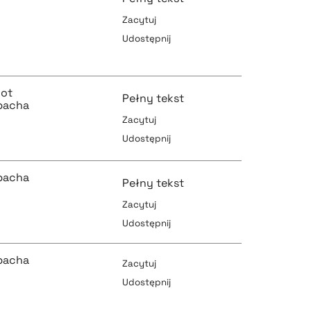
Zacytuj
pobierz cytat
Udostępnij
pobierz cytat
iot
Pełny tekst
bacha
Zacytuj
pobierz cytat
Udostępnij
pobierz cytat
bacha
Pełny tekst
Zacytuj
Udostępnij
pobierz cytat
pobierz cytat
bacha
Zacytuj
n
Udostępnij