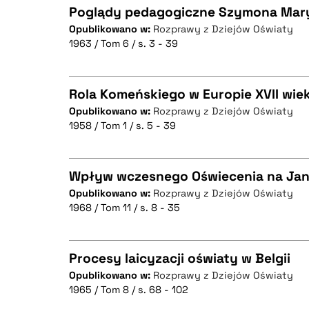
Poglądy pedagogiczne Szymona Mar
Opublikowano w:
Rozprawy z Dziejów Oświaty
BIBTEX
1963 / Tom 6 / s. 3 - 39
CZYSTY TEKST
Rola Komeńskiego w Europie XVII wie
Opublikowano w:
Rozprawy z Dziejów Oświaty
BIBTEX
1958 / Tom 1 / s. 5 - 39
CZYSTY TEKST
Wpływ wczesnego Oświecenia na Ja
Opublikowano w:
Rozprawy z Dziejów Oświaty
BIBTEX
1968 / Tom 11 / s. 8 - 35
CZYSTY TEKST
Procesy laicyzacji oświaty w Belgii
Opublikowano w:
Rozprawy z Dziejów Oświaty
BIBTEX
1965 / Tom 8 / s. 68 - 102
CZYSTY TEKST