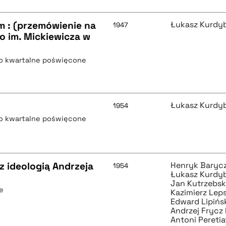
m : (przemówienie na
Łukasz Kurdy
1947
o im. Mickiewicza w
mo kwartalne poświęcone
Łukasz Kurdy
1954
mo kwartalne poświęcone
 ideologią Andrzeja
Henryk Baryc
1954
Łukasz Kurdy
Jan Kutrzebsk
e
Kazimierz Lep
Edward Lipińs
Andrzej Frycz
Antoni Pereti