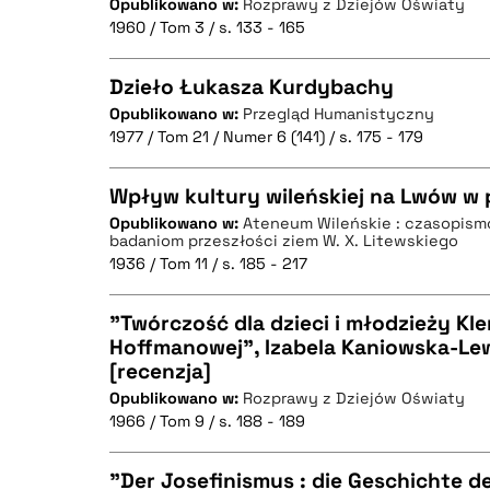
Opublikowano w:
Rozprawy z Dziejów Oświaty
CZYSTY TEKST
1960 / Tom 3 / s. 133 - 165
Dzieło Łukasza Kurdybachy
Opublikowano w:
Przegląd Humanistyczny
BIBTEX
1977 / Tom 21 / Numer 6 (141) / s. 175 - 179
CZYSTY TEKST
Wpływ kultury wileńskiej na Lwów w 
Opublikowano w:
Ateneum Wileńskie : czasopis
badaniom przeszłości ziem W. X. Litewskiego
CZYSTY TEKST
BIBTEX
1936 / Tom 11 / s. 185 - 217
"Twórczość dla dzieci i młodzieży Kl
Hoffmanowej", Izabela Kaniowska-Lew
[recenzja]
BIBTEX
CZYSTY TEKST
Opublikowano w:
Rozprawy z Dziejów Oświaty
1966 / Tom 9 / s. 188 - 189
"Der Josefinismus : die Geschichte d