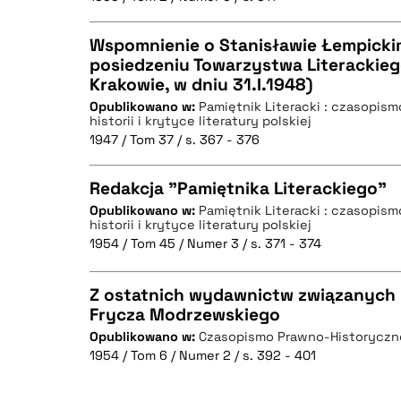
Wspomnienie o Stanisławie Łempicki
posiedzeniu Towarzystwa Literackieg
BIBTEX
Krakowie, w dniu 31.I.1948)
CZYSTY TEKST
Opublikowano w:
Pamiętnik Literacki : czasopis
historii i krytyce literatury polskiej
1947 / Tom 37 / s. 367 - 376
Redakcja "Pamiętnika Literackiego"
BIBTEX
Opublikowano w:
Pamiętnik Literacki : czasopis
historii i krytyce literatury polskiej
CZYSTY TEKST
1954 / Tom 45 / Numer 3 / s. 371 - 374
Z ostatnich wydawnictw związanych z
Frycza Modrzewskiego
BIBTEX
Opublikowano w:
Czasopismo Prawno-Historyczn
CZYSTY TEKST
1954 / Tom 6 / Numer 2 / s. 392 - 401