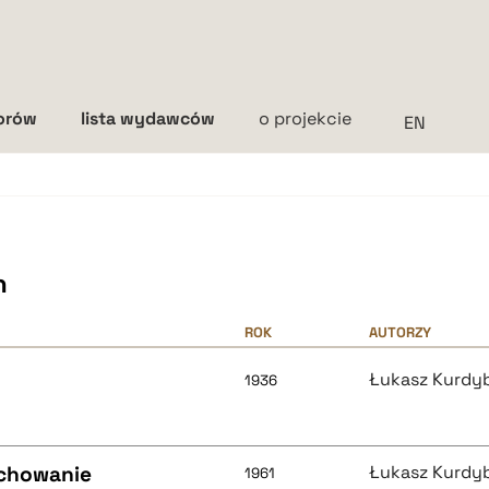
torów
lista wydawców
o projekcie
Interlinia
mała
średnia
duża
h
ROK
AUTORZY
Łukasz Kurdy
1936
ychowanie
Łukasz Kurdy
1961