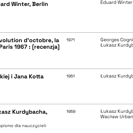
Eduard Winter
rd Winter, Berlin
volution d'octobre, la
Georges Cogn
1971
Łukasz Kurdy
Paris 1967 : [recenzja]
iej i Jana Kotta
Łukasz Kurdy
1951
ukasz Kurdybacha,
Łukasz Kurdy
1959
Wacław Urba
pismo dla nauczycieli