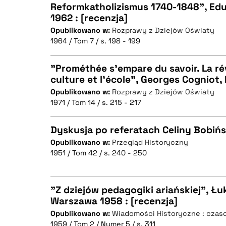
BIBTEX
Reformkatholizismus 1740-1848", Edua
1962 : [recenzja]
CZYSTY TEKST
Opublikowano w:
Rozprawy z Dziejów Oświaty
1964 / Tom 7 / s. 198 - 199
"Prométhée s'empare du savoir. La ré
BIBTEX
culture et l'école", Georges Cogniot, 
Opublikowano w:
Rozprawy z Dziejów Oświaty
CZYSTY TEKST
1971 / Tom 14 / s. 215 - 217
Dyskusja po referatach Celiny Bobińsk
Opublikowano w:
Przegląd Historyczny
BIBTEX
1951 / Tom 42 / s. 240 - 250
CZYSTY TEKST
"Z dziejów pedagogiki ariańskiej", Ł
Warszawa 1958 : [recenzja]
BIBTEX
Opublikowano w:
Wiadomości Historyczne : czaso
CZYSTY TEKST
1959 / Tom 2 / Numer 5 / s. 311