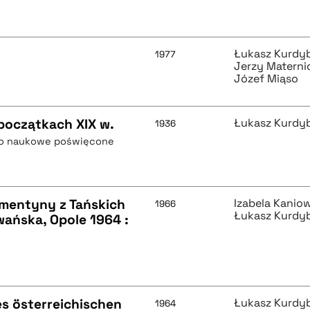
Łukasz Kurdy
1977
Jerzy Materni
Józef Miąso
początkach XIX w.
Łukasz Kurdy
1936
mo naukowe poświęcone
ementyny z Tańskich
Izabela Kani
1966
Łukasz Kurdy
ańska, Opole 1964 :
es österreichischen
Łukasz Kurdy
1964