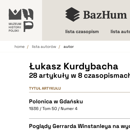
lista czasopism
lista au
home
lista autorów
autor
Wielkość liter
Łukasz Kurdybacha
28 artykuły w 8 czasopismac
TYTUŁ ARTYKUŁU
Polonica w Gdańsku
1936 / Tom 50 / Numer 4
Poglądy Gerrarda Winstanleya na w