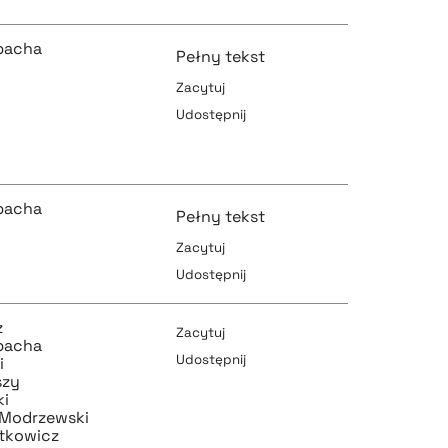
pobierz cytat
pobierz cytat
bacha
Pełny tekst
Zacytuj
Udostępnij
pobierz cytat
pobierz cytat
bacha
Pełny tekst
Zacytuj
pobierz cytat
Udostępnij
pobierz cytat
z
Zacytuj
bacha
Udostępnij
i
szy
ki
pobierz cytat
 Modrzewski
pobierz cytat
atkowicz