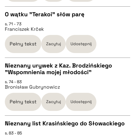
BIBTEX
O wątku "Terakoi" słów parę
s. 71 - 73
CZYSTY TEKST
pobierz cytat
Franciszek Krček
pobierz cytat
Pełny tekst
Zacytuj
Udostępnij
BIBTEX
Nieznany urywek z Kaz. Brodzińskiego
"Wspomnienia mojej młodości"
CZYSTY TEKST
pobierz cytat
s. 74 - 83
Bronisław Gubrynowicz
pobierz cytat
Pełny tekst
Zacytuj
Udostępnij
BIBTEX
Nieznany list Krasińskiego do Słowackiego
pobierz cytat
s. 83 - 85