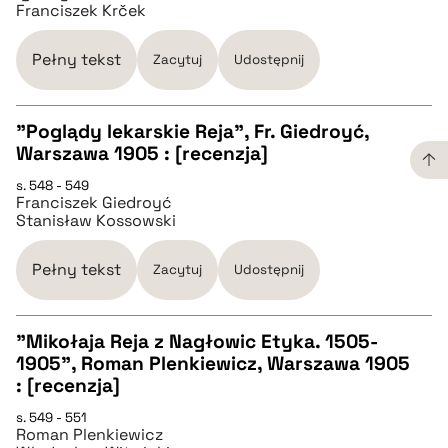
Franciszek Krček
pobierz cytat
Pełny tekst
Zacytuj
Udostępnij
BIBTEX
"Poglądy lekarskie Reja", Fr. Giedroyć,
pobierz cytat
Warszawa 1905 : [recenzja]
CZYSTY TEKST
s. 548 - 549
Franciszek Giedroyć
Stanisław Kossowski
pobierz cytat
Pełny tekst
Zacytuj
Udostępnij
BIBTEX
"Mikołaja Reja z Nagłowic Etyka. 1505-
pobierz cytat
1905", Roman Plenkiewicz, Warszawa 1905
CZYSTY TEKST
: [recenzja]
s. 549 - 551
Roman Plenkiewicz
pobierz cytat