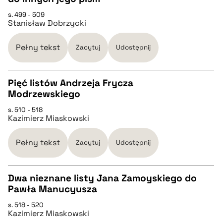
CZYSTY TEKST
pobierz cytat
s. 499 - 509
Stanisław Dobrzycki
pobierz cytat
Pełny tekst
Zacytuj
Udostępnij
BIBTEX
Pięć listów Andrzeja Frycza
Modrzewskiego
pobierz cytat
CZYSTY TEKST
s. 510 - 518
Kazimierz Miaskowski
pobierz cytat
Pełny tekst
Zacytuj
Udostępnij
BIBTEX
Dwa nieznane listy Jana Zamoyskiego do
Pawła Manucyusza
pobierz cytat
CZYSTY TEKST
s. 518 - 520
Kazimierz Miaskowski