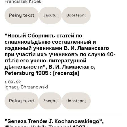
Franciszek Krček
BIBTEX
Pełny tekst
Zacytuj
Udostępnij
pobierz cytat
"Новый Сборникъ статей по
славяновѣдѣнію составленный и
CZYSTY TEKST
иэданный учениками В. И. Ламанскаго
при участiи ихъ учениковъ по случю 40-
лѣтiя его учено-литературной
pobierz cytat
дѣятельности", В. И. Ламанскаго,
Petersburg 1905 : [recenzja]
BIBTEX
s. 89 - 92
Ignacy Chrzanowski
pobierz cytat
Pełny tekst
Zacytuj
Udostępnij
"Geneza Trenów J. Kochanowskiego",