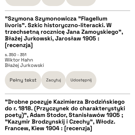
BIBTEX
"Szymona Szymonowicza "Flagellum
pobierz cytat
livoris". Szkic historyczno-literacki. W
CZYSTY TEKST
trzechsetną rocznicę Jana Zamoyskiego",
Błażej Jurkowski, Jarosław 1905 :
[recenzja]
pobierz cytat
s. 350 - 351
Wiktor Hahn
Błażej Jurkowski
BIBTEX
Pełny tekst
Zacytuj
Udostępnij
pobierz cytat
"Drobne poezyje Kazimierza Brodzińskiego
do r. 1818. (Przyczynek do charakterystyki
CZYSTY TEKST
poety)", Adam Stodor, Stanisławów 1905 ;
"Kazymir Brodzynskij i Czechy", Włodz.
Francew, Kiew 1904 : [recenzja]
pobierz cytat