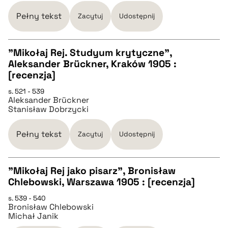
pobierz cytat
Pełny tekst
Zacytuj
Udostępnij
BIBTEX
"Mikołaj Rej. Studyum krytyczne",
Aleksander Brückner, Kraków 1905 :
pobierz cytat
CZYSTY TEKST
[recenzja]
s. 521 - 539
Aleksander Brückner
pobierz cytat
Stanisław Dobrzycki
BIBTEX
Pełny tekst
Zacytuj
Udostępnij
pobierz cytat
"Mikołaj Rej jako pisarz", Bronisław
Chlebowski, Warszawa 1905 : [recenzja]
CZYSTY TEKST
s. 539 - 540
Bronisław Chlebowski
Michał Janik
pobierz cytat