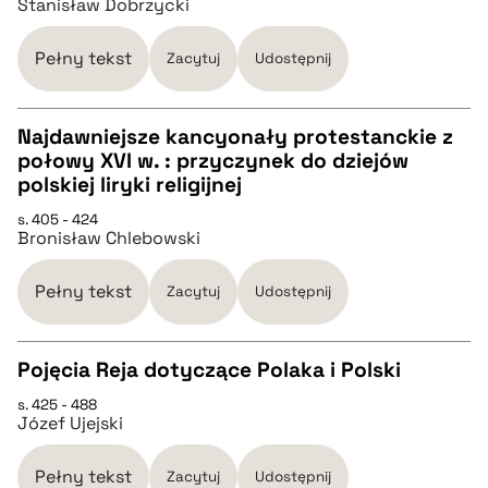
Stanisław Dobrzycki
pobierz cytat
Pełny tekst
Zacytuj
Udostępnij
BIBTEX
Najdawniejsze kancyonały protestanckie z
połowy XVI w. : przyczynek do dziejów
CZYSTY TEKST
polskiej liryki religijnej
pobierz cytat
s. 405 - 424
Bronisław Chlebowski
pobierz cytat
Pełny tekst
Zacytuj
Udostępnij
BIBTEX
Pojęcia Reja dotyczące Polaka i Polski
pobierz cytat
s. 425 - 488
CZYSTY TEKST
Józef Ujejski
pobierz cytat
Pełny tekst
Zacytuj
Udostępnij