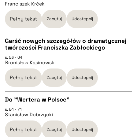
CZYSTY TEKST
Franciszek Krček
pobierz cytat
Pełny tekst
Zacytuj
Udostępnij
BIBTEX
Garść nowych szczegółów o dramatycznej
twórczości Franciszka Zabłockiego
CZYSTY TEKST
pobierz cytat
s. 53 - 64
Bronisław Kąsinowski
pobierz cytat
Pełny tekst
Zacytuj
Udostępnij
BIBTEX
Do "Wertera w Polsce"
pobierz cytat
s. 64 - 71
CZYSTY TEKST
Stanisław Dobrzycki
pobierz cytat
Pełny tekst
Zacytuj
Udostępnij