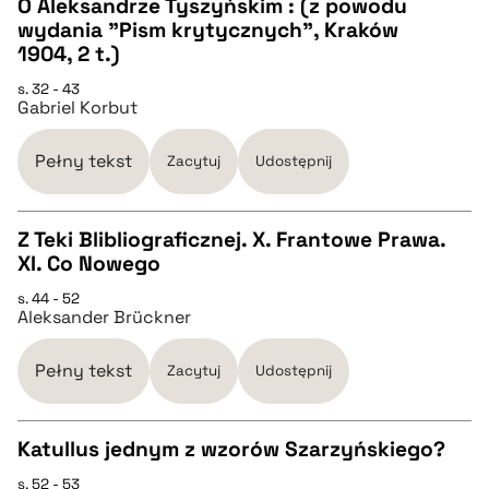
O Aleksandrze Tyszyńskim : (z powodu
wydania "Pism krytycznych", Kraków
CZYSTY TEKST
1904, 2 t.)
s. 32 - 43
Gabriel Korbut
pobierz cytat
Pełny tekst
Zacytuj
Udostępnij
BIBTEX
Z Teki Blibliograficznej. X. Frantowe Prawa.
pobierz cytat
XI. Co Nowego
CZYSTY TEKST
s. 44 - 52
Aleksander Brückner
pobierz cytat
Pełny tekst
Zacytuj
Udostępnij
BIBTEX
Katullus jednym z wzorów Szarzyńskiego?
pobierz cytat
s. 52 - 53