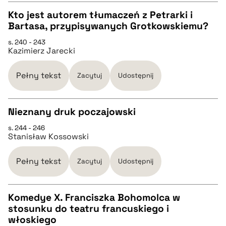
Kto jest autorem tłumaczeń z Petrarki i
Bartasa, przypisywanych Grotkowskiemu?
pobierz cytat
CZYSTY TEKST
s. 240 - 243
Kazimierz Jarecki
pobierz cytat
Pełny tekst
Zacytuj
Udostępnij
BIBTEX
Nieznany druk poczajowski
pobierz cytat
s. 244 - 246
CZYSTY TEKST
Stanisław Kossowski
pobierz cytat
Pełny tekst
Zacytuj
Udostępnij
BIBTEX
Komedye X. Franciszka Bohomolca w
stosunku do teatru francuskiego i
CZYSTY TEKST
włoskiego
pobierz cytat