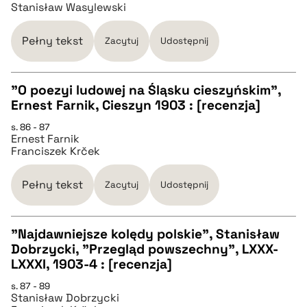
CZYSTY TEKST
Stanisław Wasylewski
pobierz cytat
Pełny tekst
Zacytuj
Udostępnij
BIBTEX
"O poezyi ludowej na Śląsku cieszyńskim",
Ernest Farnik, Cieszyn 1903 : [recenzja]
CZYSTY TEKST
pobierz cytat
s. 86 - 87
Ernest Farnik
Franciszek Krček
pobierz cytat
Pełny tekst
Zacytuj
Udostępnij
BIBTEX
"Najdawniejsze kolędy polskie", Stanisław
pobierz cytat
Dobrzycki, "Przegląd powszechny", LXXX-
CZYSTY TEKST
LXXXI, 1903-4 : [recenzja]
s. 87 - 89
Stanisław Dobrzycki
pobierz cytat