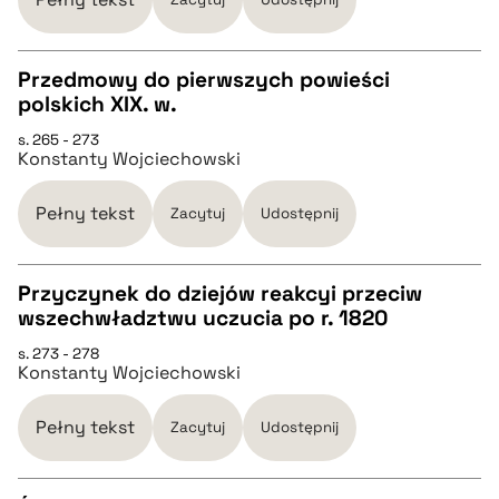
BIBTEX
Przedmowy do pierwszych powieści
polskich XIX. w.
CZYSTY TEKST
pobierz cytat
s. 265 - 273
Konstanty Wojciechowski
pobierz cytat
Pełny tekst
Zacytuj
Udostępnij
BIBTEX
Przyczynek do dziejów reakcyi przeciw
wszechwładztwu uczucia po r. 1820
pobierz cytat
CZYSTY TEKST
s. 273 - 278
Konstanty Wojciechowski
pobierz cytat
Pełny tekst
Zacytuj
Udostępnij
BIBTEX