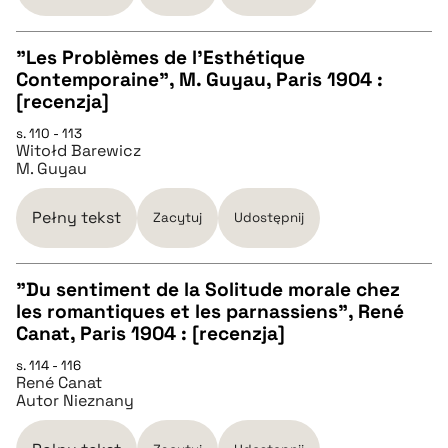
pobierz cytat
"Les Problèmes de l'Esthétique
Contemporaine", M. Guyau, Paris 1904 :
CZYSTY TEKST
[recenzja]
s. 110 - 113
Witołd Barewicz
pobierz cytat
M. Guyau
BIBTEX
Pełny tekst
Zacytuj
Udostępnij
pobierz cytat
"Du sentiment de la Solitude morale chez
les romantiques et les parnassiens", René
CZYSTY TEKST
Canat, Paris 1904 : [recenzja]
s. 114 - 116
René Canat
pobierz cytat
Autor Nieznany
BIBTEX