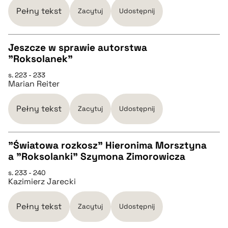
Pełny tekst
Zacytuj
Udostępnij
BIBTEX
Jeszcze w sprawie autorstwa
"Roksolanek"
pobierz cytat
CZYSTY TEKST
s. 223 - 233
Marian Reiter
pobierz cytat
Pełny tekst
Zacytuj
Udostępnij
BIBTEX
"Światowa rozkosz" Hieronima Morsztyna
a "Roksolanki" Szymona Zimorowicza
pobierz cytat
CZYSTY TEKST
s. 233 - 240
Kazimierz Jarecki
pobierz cytat
Pełny tekst
Zacytuj
Udostępnij
BIBTEX