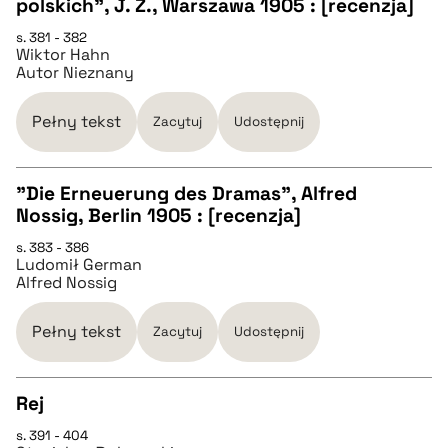
polskich", J. Z., Warszawa 1905 : [recenzja]
CZYSTY TEKST
s. 381 - 382
Wiktor Hahn
Autor Nieznany
pobierz cytat
Pełny tekst
Zacytuj
Udostępnij
BIBTEX
"Die Erneuerung des Dramas", Alfred
pobierz cytat
Nossig, Berlin 1905 : [recenzja]
CZYSTY TEKST
s. 383 - 386
Ludomił German
Alfred Nossig
pobierz cytat
Pełny tekst
Zacytuj
Udostępnij
BIBTEX
Rej
pobierz cytat
s. 391 - 404
CZYSTY TEKST