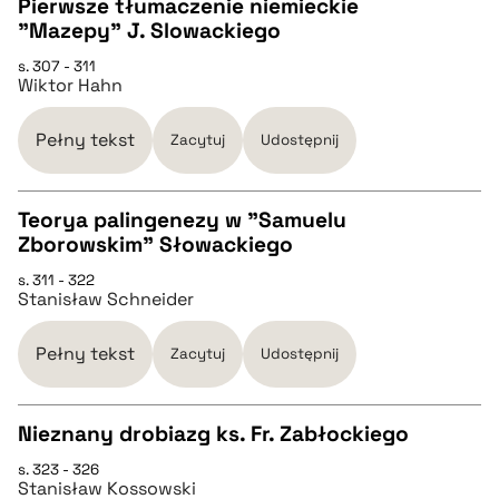
Pierwsze tłumaczenie niemieckie
"Mazepy" J. Slowackiego
CZYSTY TEKST
pobierz cytat
s. 307 - 311
Wiktor Hahn
pobierz cytat
Pełny tekst
Zacytuj
Udostępnij
BIBTEX
Teorya palingenezy w "Samuelu
Zborowskim" Słowackiego
pobierz cytat
CZYSTY TEKST
s. 311 - 322
Stanisław Schneider
pobierz cytat
Pełny tekst
Zacytuj
Udostępnij
BIBTEX
Nieznany drobiazg ks. Fr. Zabłockiego
pobierz cytat
s. 323 - 326
CZYSTY TEKST
Stanisław Kossowski