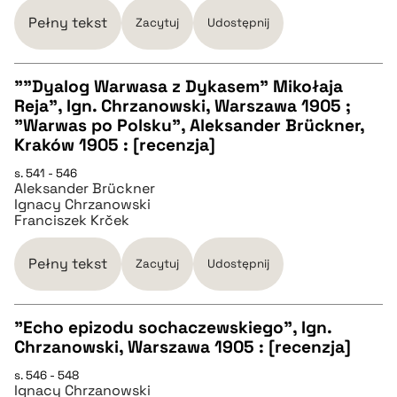
Pełny tekst
Zacytuj
Udostępnij
BIBTEX
""Dyalog Warwasa z Dykasem" Mikołaja
pobierz cytat
Reja", Ign. Chrzanowski, Warszawa 1905 ;
CZYSTY TEKST
"Warwas po Polsku", Aleksander Brückner,
Kraków 1905 : [recenzja]
pobierz cytat
s. 541 - 546
Aleksander Brückner
Ignacy Chrzanowski
Franciszek Krček
BIBTEX
Pełny tekst
Zacytuj
Udostępnij
pobierz cytat
"Echo epizodu sochaczewskiego", Ign.
Chrzanowski, Warszawa 1905 : [recenzja]
CZYSTY TEKST
s. 546 - 548
Ignacy Chrzanowski