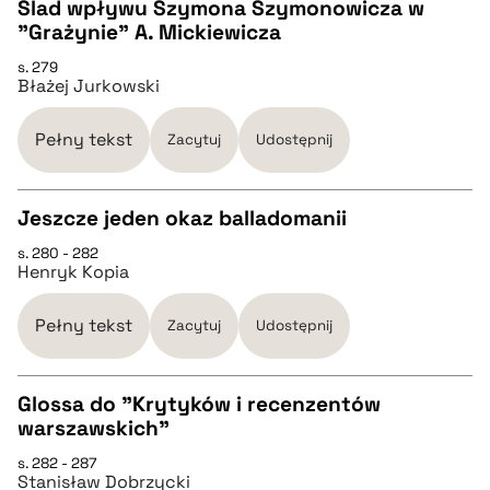
Ślad wpływu Szymona Szymonowicza w
"Grażynie" A. Mickiewicza
pobierz cytat
CZYSTY TEKST
s. 279
Błażej Jurkowski
pobierz cytat
Pełny tekst
Zacytuj
Udostępnij
BIBTEX
Jeszcze jeden okaz balladomanii
pobierz cytat
s. 280 - 282
CZYSTY TEKST
Henryk Kopia
pobierz cytat
Pełny tekst
Zacytuj
Udostępnij
BIBTEX
Glossa do "Krytyków i recenzentów
warszawskich"
CZYSTY TEKST
pobierz cytat
s. 282 - 287
Stanisław Dobrzycki