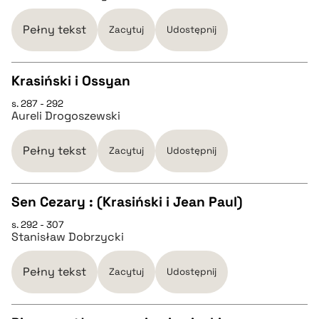
pobierz cytat
Pełny tekst
Zacytuj
Udostępnij
BIBTEX
Krasiński i Ossyan
pobierz cytat
s. 287 - 292
CZYSTY TEKST
Aureli Drogoszewski
pobierz cytat
Pełny tekst
Zacytuj
Udostępnij
BIBTEX
Sen Cezary : (Krasiński i Jean Paul)
s. 292 - 307
CZYSTY TEKST
pobierz cytat
Stanisław Dobrzycki
pobierz cytat
Pełny tekst
Zacytuj
Udostępnij
BIBTEX