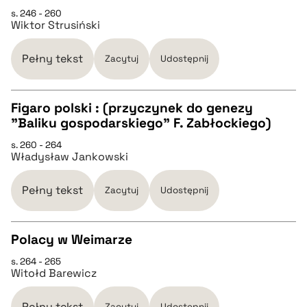
s. 246 - 260
Wiktor Strusiński
pobierz cytat
Pełny tekst
Zacytuj
Udostępnij
BIBTEX
Figaro polski : (przyczynek do genezy
pobierz cytat
"Baliku gospodarskiego" F. Zabłockiego)
CZYSTY TEKST
s. 260 - 264
Władysław Jankowski
pobierz cytat
Pełny tekst
Zacytuj
Udostępnij
BIBTEX
Polacy w Weimarze
pobierz cytat
s. 264 - 265
CZYSTY TEKST
Witołd Barewicz
pobierz cytat
Pełny tekst
Zacytuj
Udostępnij