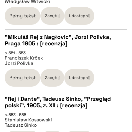
Władysław Witwicki
BIBTEX
Pełny tekst
Zacytuj
Udostępnij
pobierz cytat
"Mikuláš Rej z Nagłovic", Jorzi Polivka,
Praga 1905 : [recenzja]
CZYSTY TEKST
s. 551 - 553
Franciszek Krček
Jorzi Polivka
pobierz cytat
Pełny tekst
Zacytuj
Udostępnij
BIBTEX
"Rej i Dante", Tadeusz Sinko, "Przegląd
pobierz cytat
polski", 1905, z. XII : [recenzja]
CZYSTY TEKST
s. 553 - 555
Stanisław Kossowski
Tadeusz Sinko
pobierz cytat