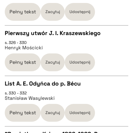
pobierz cytat
Pełny tekst
Zacytuj
Udostępnij
BIBTEX
Pierwszy utwór J. I. Kraszewskiego
s. 326 - 330
CZYSTY TEKST
pobierz cytat
Henryk Mościcki
pobierz cytat
Pełny tekst
Zacytuj
Udostępnij
BIBTEX
List A. E. Odyńca do p. Bécu
s. 330 - 332
CZYSTY TEKST
pobierz cytat
Stanisław Wasylewski
pobierz cytat
Pełny tekst
Zacytuj
Udostępnij
BIBTEX