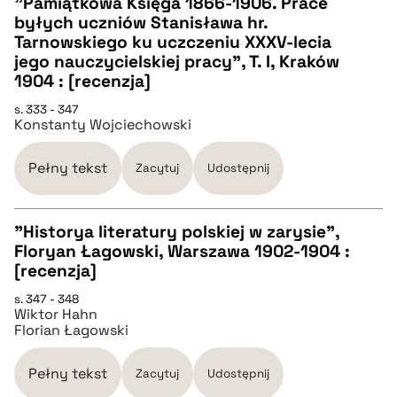
"Pamiątkowa Księga 1866-1906. Prace
byłych uczniów Stanisława hr.
CZYSTY TEKST
Tarnowskiego ku uczczeniu XXXV-lecia
pobierz cytat
jego nauczycielskiej pracy", T. I, Kraków
1904 : [recenzja]
pobierz cytat
s. 333 - 347
Konstanty Wojciechowski
BIBTEX
Pełny tekst
Zacytuj
Udostępnij
pobierz cytat
"Historya literatury polskiej w zarysie",
Floryan Łagowski, Warszawa 1902-1904 :
CZYSTY TEKST
[recenzja]
s. 347 - 348
Wiktor Hahn
pobierz cytat
Florian Łagowski
BIBTEX
Pełny tekst
Zacytuj
Udostępnij