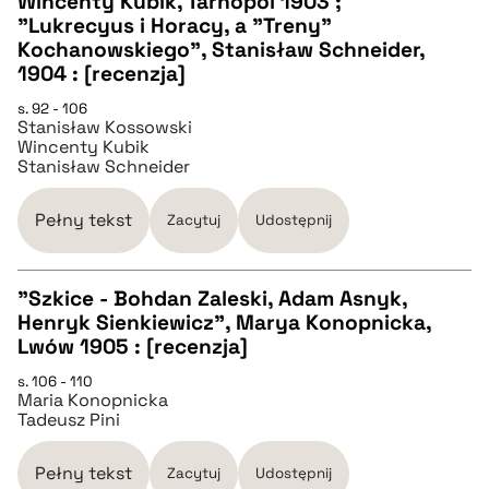
Wincenty Kubik, Tarnopol 1903 ;
CZYSTY TEKST
"Lukrecyus i Horacy, a "Treny"
Kochanowskiego", Stanisław Schneider,
1904 : [recenzja]
pobierz cytat
s. 92 - 106
Stanisław Kossowski
Wincenty Kubik
BIBTEX
Stanisław Schneider
pobierz cytat
Pełny tekst
Zacytuj
Udostępnij
"Szkice - Bohdan Zaleski, Adam Asnyk,
Henryk Sienkiewicz", Marya Konopnicka,
CZYSTY TEKST
Lwów 1905 : [recenzja]
s. 106 - 110
Maria Konopnicka
pobierz cytat
Tadeusz Pini
BIBTEX
Pełny tekst
Zacytuj
Udostępnij