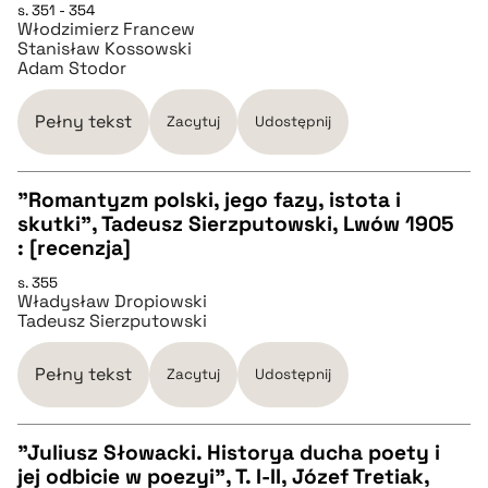
s. 351 - 354
Włodzimierz Francew
Stanisław Kossowski
BIBTEX
Adam Stodor
pobierz cytat
Pełny tekst
Zacytuj
Udostępnij
"Romantyzm polski, jego fazy, istota i
skutki", Tadeusz Sierzputowski, Lwów 1905
CZYSTY TEKST
: [recenzja]
s. 355
Władysław Dropiowski
pobierz cytat
Tadeusz Sierzputowski
BIBTEX
Pełny tekst
Zacytuj
Udostępnij
pobierz cytat
"Juliusz Słowacki. Historya ducha poety i
jej odbicie w poezyi", T. I-II, Józef Tretiak,