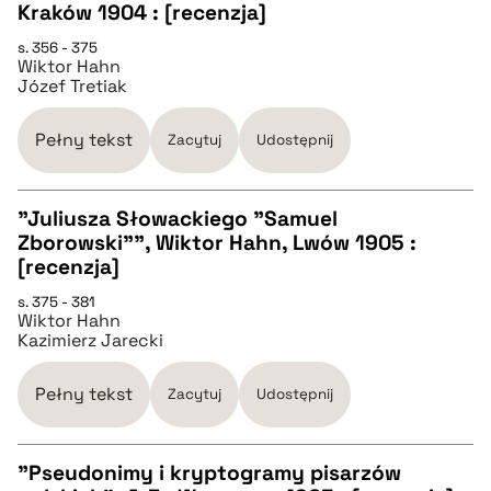
CZYSTY TEKST
Kraków 1904 : [recenzja]
s. 356 - 375
Wiktor Hahn
pobierz cytat
Józef Tretiak
BIBTEX
Pełny tekst
Zacytuj
Udostępnij
pobierz cytat
"Juliusza Słowackiego "Samuel
Zborowski"", Wiktor Hahn, Lwów 1905 :
CZYSTY TEKST
[recenzja]
s. 375 - 381
Wiktor Hahn
pobierz cytat
Kazimierz Jarecki
BIBTEX
Pełny tekst
Zacytuj
Udostępnij
pobierz cytat
"Pseudonimy i kryptogramy pisarzów