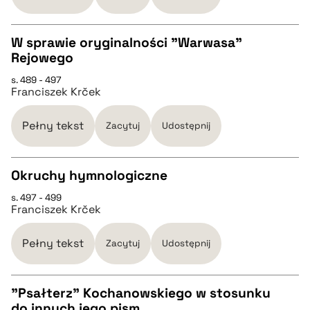
BIBTEX
W sprawie oryginalności "Warwasa"
Rejowego
CZYSTY TEKST
pobierz cytat
s. 489 - 497
Franciszek Krček
pobierz cytat
Pełny tekst
Zacytuj
Udostępnij
BIBTEX
Okruchy hymnologiczne
pobierz cytat
s. 497 - 499
CZYSTY TEKST
Franciszek Krček
pobierz cytat
Pełny tekst
Zacytuj
Udostępnij
BIBTEX
"Psałterz" Kochanowskiego w stosunku
do innych jego pism