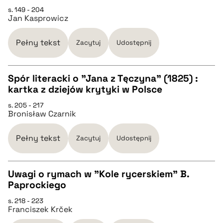
pobierz cytat
s. 149 - 204
CZYSTY TEKST
Jan Kasprowicz
pobierz cytat
Pełny tekst
Zacytuj
Udostępnij
BIBTEX
Spór literacki o "Jana z Tęczyna" (1825) :
kartka z dziejów krytyki w Polsce
CZYSTY TEKST
pobierz cytat
s. 205 - 217
Bronisław Czarnik
pobierz cytat
Pełny tekst
Zacytuj
Udostępnij
BIBTEX
Uwagi o rymach w "Kole rycerskiem" B.
Paprockiego
pobierz cytat
CZYSTY TEKST
s. 218 - 223
Franciszek Krček
pobierz cytat