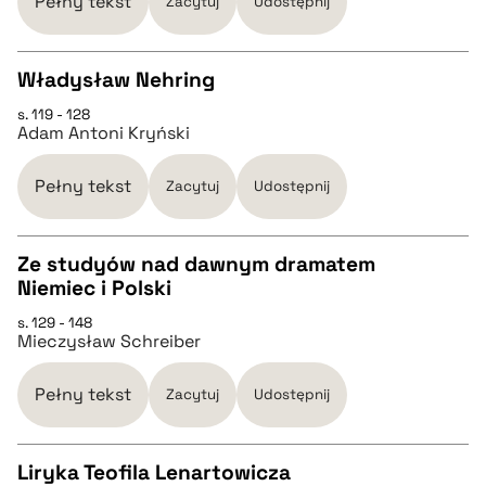
Pełny tekst
Zacytuj
Udostępnij
pobierz cytat
Władysław Nehring
s. 119 - 128
CZYSTY TEKST
Adam Antoni Kryński
pobierz cytat
Pełny tekst
Zacytuj
Udostępnij
BIBTEX
Ze studyów nad dawnym dramatem
Niemiec i Polski
CZYSTY TEKST
pobierz cytat
s. 129 - 148
Mieczysław Schreiber
pobierz cytat
Pełny tekst
Zacytuj
Udostępnij
BIBTEX
Liryka Teofila Lenartowicza