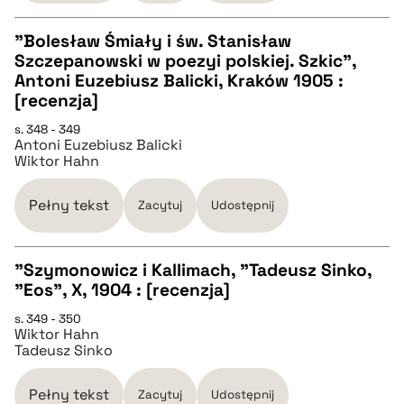
pobierz cytat
"Bolesław Śmiały i św. Stanisław
Szczepanowski w poezyi polskiej. Szkic",
CZYSTY TEKST
Antoni Euzebiusz Balicki, Kraków 1905 :
[recenzja]
pobierz cytat
s. 348 - 349
Antoni Euzebiusz Balicki
Wiktor Hahn
BIBTEX
Pełny tekst
Zacytuj
Udostępnij
pobierz cytat
"Szymonowicz i Kallimach, "Tadeusz Sinko,
"Eos", X, 1904 : [recenzja]
CZYSTY TEKST
s. 349 - 350
Wiktor Hahn
Tadeusz Sinko
pobierz cytat
Pełny tekst
Zacytuj
Udostępnij