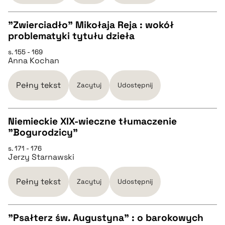
"Zwierciadło" Mikołaja Reja : wokół
pobierz cytat
problematyki tytułu dzieła
CZYSTY TEKST
s. 155 - 169
Anna Kochan
pobierz cytat
Pełny tekst
Zacytuj
Udostępnij
BIBTEX
Niemieckie XIX-wieczne tłumaczenie
"Bogurodzicy"
pobierz cytat
CZYSTY TEKST
s. 171 - 176
Jerzy Starnawski
pobierz cytat
Pełny tekst
Zacytuj
Udostępnij
BIBTEX
"Psałterz św. Augustyna" : o barokowych