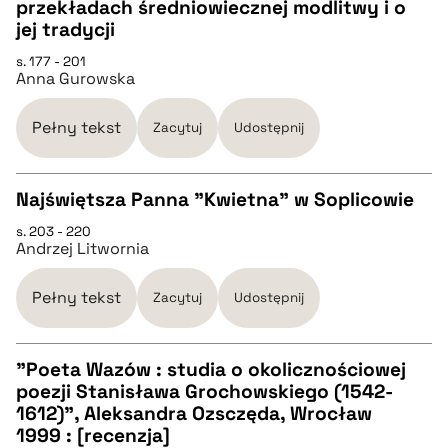
przekładach średniowiecznej modlitwy i o
pobierz cytat
CZYSTY TEKST
jej tradycji
s. 177 - 201
Anna Gurowska
pobierz cytat
Pełny tekst
Zacytuj
Udostępnij
BIBTEX
Najświętsza Panna "Kwietna" w Soplicowie
pobierz cytat
s. 203 - 220
CZYSTY TEKST
Andrzej Litwornia
pobierz cytat
Pełny tekst
Zacytuj
Udostępnij
BIBTEX
"Poeta Wazów : studia o okolicznościowej
poezji Stanisława Grochowskiego (1542-
CZYSTY TEKST
1612)", Aleksandra Ozsczęda, Wrocław
pobierz cytat
1999 : [recenzja]