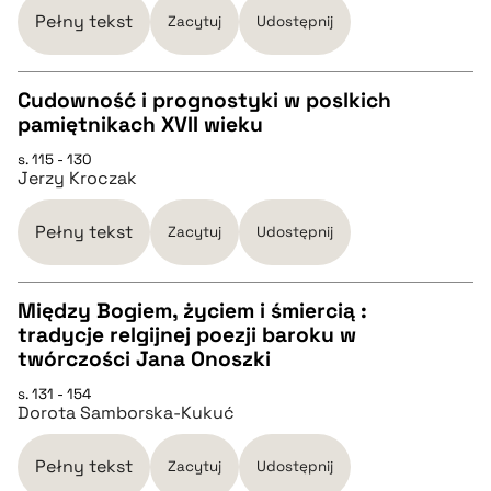
Pełny tekst
Zacytuj
Udostępnij
BIBTEX
Cudowność i prognostyki w poslkich
pamiętnikach XVII wieku
pobierz cytat
CZYSTY TEKST
s. 115 - 130
Jerzy Kroczak
pobierz cytat
Pełny tekst
Zacytuj
Udostępnij
BIBTEX
Między Bogiem, życiem i śmiercią :
tradycje relgijnej poezji baroku w
pobierz cytat
CZYSTY TEKST
twórczości Jana Onoszki
s. 131 - 154
Dorota Samborska-Kukuć
pobierz cytat
Pełny tekst
Zacytuj
Udostępnij
BIBTEX