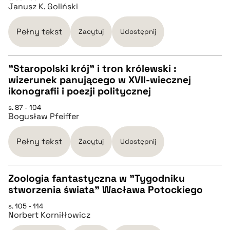
Janusz K. Goliński
pobierz cytat
Pełny tekst
Zacytuj
Udostępnij
BIBTEX
"Staropolski krój" i tron królewski :
wizerunek panującego w XVII-wiecznej
pobierz cytat
CZYSTY TEKST
ikonografii i poezji politycznej
s. 87 - 104
Bogusław Pfeiffer
pobierz cytat
Pełny tekst
Zacytuj
Udostępnij
BIBTEX
Zoologia fantastyczna w "Tygodniku
pobierz cytat
stworzenia świata" Wacława Potockiego
CZYSTY TEKST
s. 105 - 114
Norbert Korniłłowicz
pobierz cytat