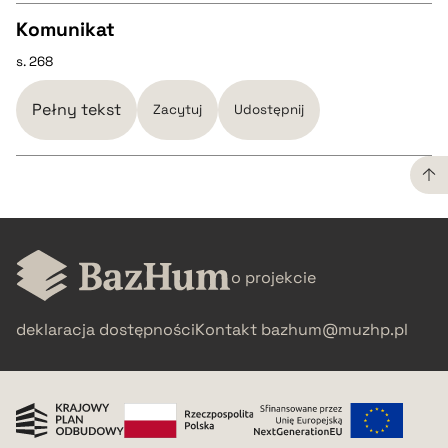
BIBTEX
Komunikat
s. 268
CZYSTY TEKST
pobierz cytat
Pełny tekst
Zacytuj
Udostępnij
pobierz cytat
BIBTEX
CZYSTY TEKST
pobierz cytat
o projekcie
pobierz cytat
deklaracja dostępności
Kontakt
bazhum@muzhp.pl
BIBTEX
pobierz cytat