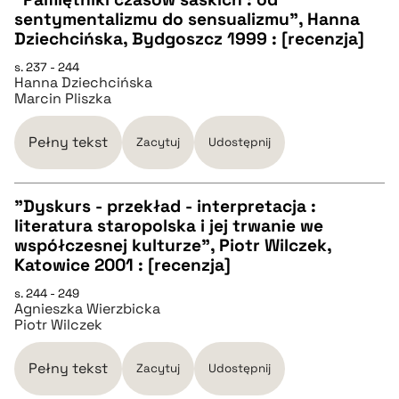
sentymentalizmu do sensualizmu", Hanna
CZYSTY TEKST
Dziechcińska, Bydgoszcz 1999 : [recenzja]
s. 237 - 244
Hanna Dziechcińska
pobierz cytat
Marcin Pliszka
BIBTEX
Pełny tekst
Zacytuj
Udostępnij
pobierz cytat
"Dyskurs - przekład - interpretacja :
literatura staropolska i jej trwanie we
CZYSTY TEKST
współczesnej kulturze", Piotr Wilczek,
Katowice 2001 : [recenzja]
pobierz cytat
s. 244 - 249
Agnieszka Wierzbicka
Piotr Wilczek
BIBTEX
Pełny tekst
Zacytuj
Udostępnij
pobierz cytat