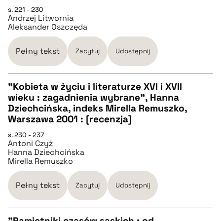
pobierz cytat
s. 221 - 230
Andrzej Litwornia
Aleksander Oszczęda
BIBTEX
Pełny tekst
Zacytuj
Udostępnij
pobierz cytat
"Kobieta w życiu i literaturze XVI i XVII
wieku : zagadnienia wybrane", Hanna
CZYSTY TEKST
Dziechcińska, indeks Mirella Remuszko,
Warszawa 2001 : [recenzja]
pobierz cytat
s. 230 - 237
Antoni Czyż
Hanna Dziechcińska
Mirella Remuszko
BIBTEX
Pełny tekst
Zacytuj
Udostępnij
pobierz cytat
"Pamiętniki czasów saskich : od