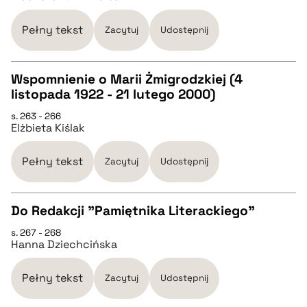
BIBTEX
Pełny tekst
Zacytuj
Udostępnij
pobierz cytat
Wspomnienie o Marii Żmigrodzkiej (4
listopada 1922 - 21 lutego 2000)
CZYSTY TEKST
s. 263 - 266
Elżbieta Kiślak
pobierz cytat
Pełny tekst
Zacytuj
Udostępnij
BIBTEX
Do Redakcji "Pamiętnika Literackiego"
pobierz cytat
s. 267 - 268
CZYSTY TEKST
Hanna Dziechcińska
pobierz cytat
Pełny tekst
Zacytuj
Udostępnij