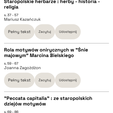
Staropolskie herbarze : herby - historia -
religia
CZYSTY TEKST
s. 37 - 57
Mariusz Kazańczuk
pobierz cytat
Pełny tekst
Zacytuj
Udostępnij
BIBTEX
Rola motywów onirycznych w "Śnie
majowym" Marcina Bielskiego
pobierz cytat
CZYSTY TEKST
s. 59 - 67
Joanna Zagożdżon
pobierz cytat
Pełny tekst
Zacytuj
Udostępnij
BIBTEX
"Peccata capitalia" : ze staropolskich
dziejów motywów
pobierz cytat
CZYSTY TEKST
s. 69 - 86