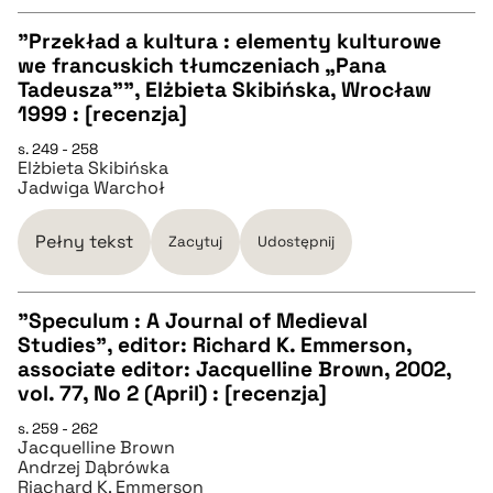
"Przekład a kultura : elementy kulturowe
we francuskich tłumczeniach „Pana
CZYSTY TEKST
Tadeusza”", Elżbieta Skibińska, Wrocław
1999 : [recenzja]
pobierz cytat
s. 249 - 258
Elżbieta Skibińska
Jadwiga Warchoł
BIBTEX
Pełny tekst
Zacytuj
Udostępnij
pobierz cytat
"Speculum : A Journal of Medieval
Studies", editor: Richard K. Emmerson,
CZYSTY TEKST
associate editor: Jacquelline Brown, 2002,
vol. 77, No 2 (April) : [recenzja]
pobierz cytat
s. 259 - 262
Jacquelline Brown
Andrzej Dąbrówka
Riachard K. Emmerson