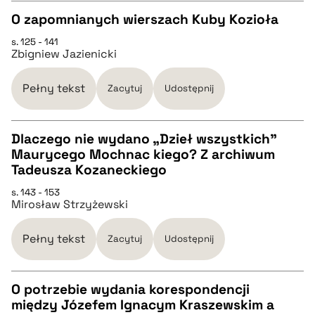
O zapomnianych wierszach Kuby Kozioła
pobierz cytat
s. 125 - 141
CZYSTY TEKST
Zbigniew Jazienicki
pobierz cytat
Pełny tekst
Zacytuj
Udostępnij
BIBTEX
Dlaczego nie wydano „Dzieł wszystkich”
Maurycego Mochnac kiego? Z archiwum
CZYSTY TEKST
Tadeusza Kozaneckiego
pobierz cytat
s. 143 - 153
Mirosław Strzyżewski
pobierz cytat
Pełny tekst
Zacytuj
Udostępnij
BIBTEX
O potrzebie wydania korespondencji
pobierz cytat
między Józefem Ignacym Kraszewskim a