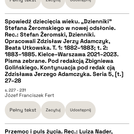
BIBTEX
Spowiedź dziecięcia wieku. „Dzienniki”
pobierz cytat
Stefana Żeromskiego w nowej odsłonie.
CZYSTY TEKST
Rec.: Stefan Żeromski, Dzienniki.
Opracowali Zdzisław Jerzy Adamczyk,
Beata Utkowska. T. 1: 1882–1883; t. 2:
pobierz cytat
1883–1885. Kielce–Warszawa 2021–2023.
Pisma zebrane. Pod redakcją Zbigniewa
Golińskiego. Kontynuacja pod redak cją
BIBTEX
Zdzisława Jerzego Adamczyka. Seria 5, [t.]
27–28
pobierz cytat
s. 227 - 231
Józef Franciszek Fert
Pełny tekst
Zacytuj
Udostępnij
Przemoc i puls życia. Rec.: Luiza Nader,