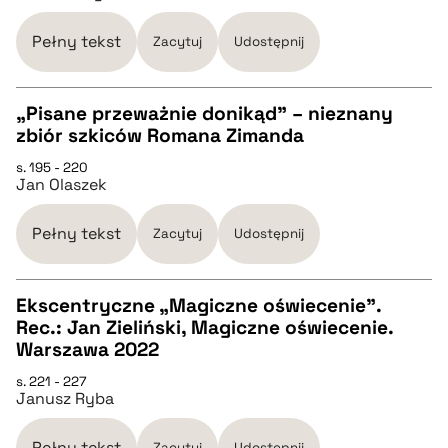
pobierz cytat
Pełny tekst
Zacytuj
Udostępnij
BIBTEX
„Pisane przeważnie donikąd” – nieznany
zbiór szkiców Romana Zimanda
pobierz cytat
CZYSTY TEKST
s. 195 - 220
Jan Olaszek
pobierz cytat
Pełny tekst
Zacytuj
Udostępnij
BIBTEX
Ekscentryczne „Magiczne oświecenie”.
Rec.: Jan Zieliński, Magiczne oświecenie.
pobierz cytat
CZYSTY TEKST
Warszawa 2022
s. 221 - 227
Janusz Ryba
pobierz cytat
Pełny tekst
Zacytuj
Udostępnij