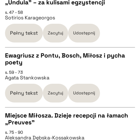
„Undula” – za kulisami egzystencji
pobierz cytat
s. 47 - 58
CZYSTY TEKST
Sotirios Karageorgos
pobierz cytat
Pełny tekst
Zacytuj
Udostępnij
BIBTEX
Ewagriusz z Pontu, Bosch, Miłosz i pycha
poety
CZYSTY TEKST
pobierz cytat
s. 59 - 73
Agata Stankowska
pobierz cytat
Pełny tekst
Zacytuj
Udostępnij
BIBTEX
Miejsce Miłosza. Dzieje recepcji na łamach
„Preuves”
pobierz cytat
CZYSTY TEKST
s. 75 - 90
Aleksandra Dębska-Kossakowska