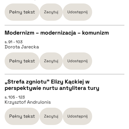
pobierz cytat
Pełny tekst
Zacytuj
Udostępnij
BIBTEX
Modernizm – modernizacja – komunizm
pobierz cytat
s. 91 - 103
CZYSTY TEKST
Dorota Jarecka
pobierz cytat
Pełny tekst
Zacytuj
Udostępnij
BIBTEX
„Strefa zgniotu” Elizy Kąckiej w
perspektywie nurtu antylitera tury
CZYSTY TEKST
pobierz cytat
s. 105 - 123
Krzysztof Andrulonis
pobierz cytat
Pełny tekst
Zacytuj
Udostępnij
BIBTEX