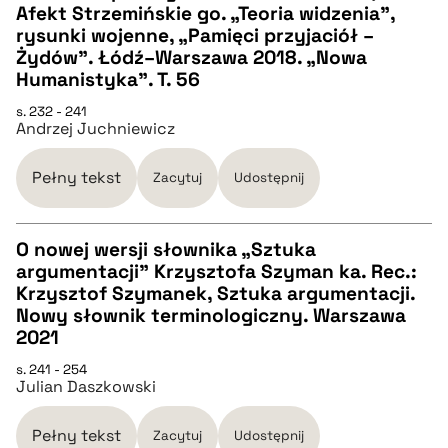
Afekt Strzemińskie go. „Teoria widzenia”,
CZYSTY TEKST
rysunki wojenne, „Pamięci przyjaciół –
Żydów”. Łódź–Warszawa 2018. „Nowa
Humanistyka”. T. 56
pobierz cytat
s. 232 - 241
Andrzej Juchniewicz
BIBTEX
Pełny tekst
Zacytuj
Udostępnij
pobierz cytat
O nowej wersji słownika „Sztuka
argumentacji” Krzysztofa Szyman ka. Rec.:
CZYSTY TEKST
Krzysztof Szymanek, Sztuka argumentacji.
Nowy słownik terminologiczny. Warszawa
2021
pobierz cytat
s. 241 - 254
Julian Daszkowski
BIBTEX
Pełny tekst
Zacytuj
Udostępnij