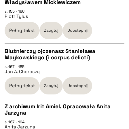
CZYSTY TEKST
Władysławem Mickiewiczem
s. 155 - 166
Piotr Tylus
pobierz cytat
Pełny tekst
Zacytuj
Udostępnij
BIBTEX
Bluźnierczy ojczenasz Stanisława
pobierz cytat
Maykowskiego (i corpus delicti)
CZYSTY TEKST
s. 167 - 185
Jan A. Choroszy
pobierz cytat
Pełny tekst
Zacytuj
Udostępnij
BIBTEX
Z archiwum Irit Amiel. Opracowała Anita
Jarzyna
pobierz cytat
CZYSTY TEKST
s. 187 - 194
Anita Jarzyna