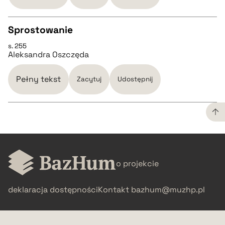
pobierz cytat
Sprostowanie
s. 255
CZYSTY TEKST
Aleksandra Oszczęda
pobierz cytat
Pełny tekst
Zacytuj
Udostępnij
BIBTEX
CZYSTY TEKST
pobierz cytat
o projekcie
pobierz cytat
deklaracja dostępności
Kontakt
bazhum@muzhp.pl
BIBTEX
pobierz cytat