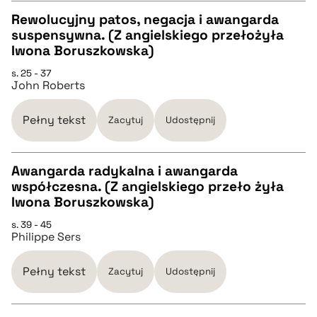
Rewolucyjny patos, negacja i awangarda
suspensywna. (Z angielskiego przełożyła
CZYSTY TEKST
Iwona Boruszkowska)
s. 25 - 37
John Roberts
pobierz cytat
Pełny tekst
Zacytuj
Udostępnij
BIBTEX
Awangarda radykalna i awangarda
pobierz cytat
współczesna. (Z angielskiego przeło żyła
CZYSTY TEKST
Iwona Boruszkowska)
s. 39 - 45
Philippe Sers
pobierz cytat
Pełny tekst
Zacytuj
Udostępnij
BIBTEX