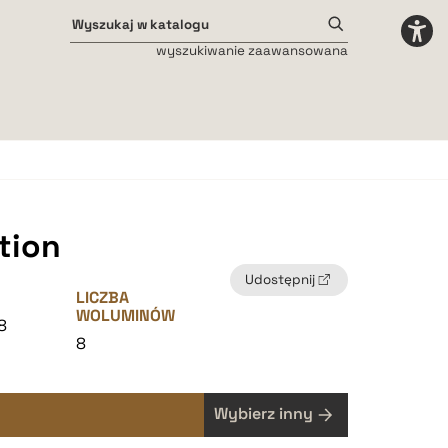
wyszukiwanie zaawansowana
Odstępy międzyliterowe
małe
średnie
duże
tion
Udostępnij
LICZBA
WOLUMINÓW
8
8
Wybierz inny