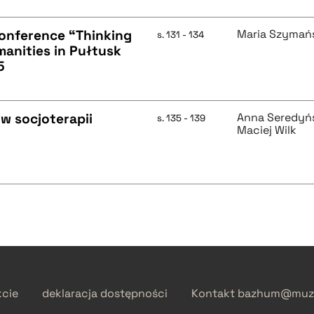
Conference “Thinking
Maria Szymań
s. 131 - 134
anities in Pułtusk
5
 w socjoterapii
Anna Seredyń
s. 135 - 139
Maciej Wilk
kcie
deklaracja dostępności
Kontakt
bazhum@muzh