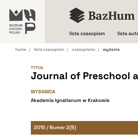
lista czasopism
lista au
home
lista czasopism
czasopismo
wydanie
Wielkość liter
TYTUŁ
Journal of Preschool 
WYDAWCA
Akademia Ignatianum w Krakowie
2015 / Numer 2(8)