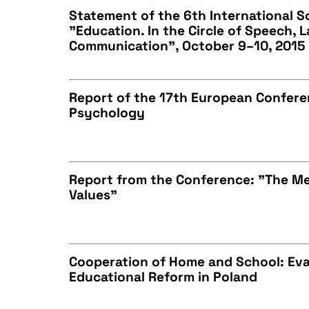
Statement of the 6th International S
"Education. In the Circle of Speech,
BIBTEX
Communication", October 9–10, 2015
CZYSTY TEKST
Report of the 17th European Confer
Psychology
BIBTEX
CZYSTY TEKST
Report from the Conference: "The Me
Values"
BIBTEX
CZYSTY TEKST
Cooperation of Home and School: Eva
Educational Reform in Poland
BIBTEX
CZYSTY TEKST