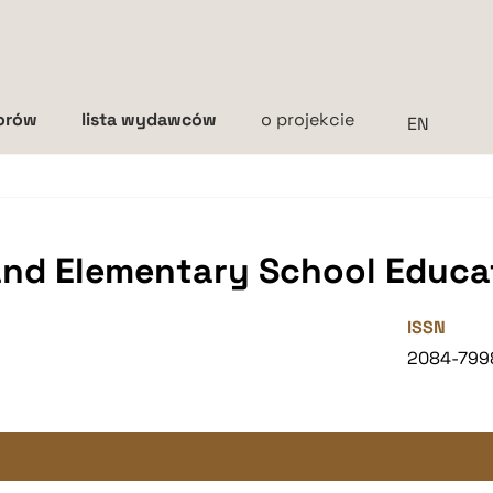
torów
lista wydawców
o projekcie
Interlinia
mała
średnia
duża
and Elementary School Educa
ISSN
2084-799