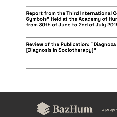
Report from the Third International 
Symbols” Held at the Academy of Hum
BIBTEX
from 30th of June to 2nd of July 201
CZYSTY TEKST
Review of the Publication: "Diagnoza
[Diagnosis in Sociotherapy]"
BIBTEX
CZYSTY TEKST
BIBTEX
CZYSTY TEKST
o proje
BIBTEX