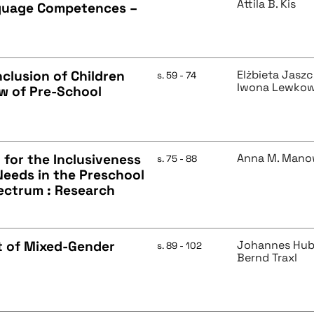
Attila B. Kis
nguage Competences –
clusion of Children
Elżbieta Jasz
s. 59 - 74
Iwona Lewkow
ew of Pre-School
 for the Inclusiveness
Anna M. Mano
s. 75 - 88
Needs in the Preschool
ectrum : Research
t of Mixed-Gender
Johannes Hub
s. 89 - 102
Bernd Traxl