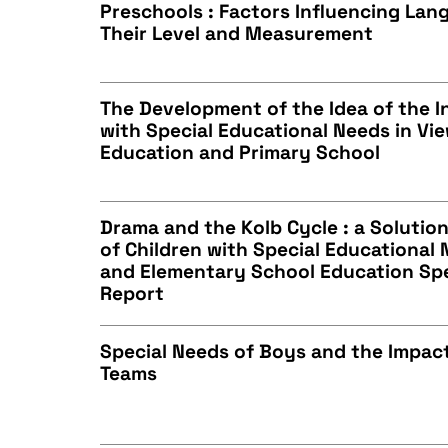
Preschools : Factors Influencing La
BIBTEX
Their Level and Measurement
CZYSTY TEKST
The Development of the Idea of the In
with Special Educational Needs in Vi
BIBTEX
Education and Primary School
CZYSTY TEKST
Drama and the Kolb Cycle : a Solution
of Children with Special Educational 
BIBTEX
and Elementary School Education Sp
CZYSTY TEKST
Report
Special Needs of Boys and the Impac
Teams
BIBTEX
CZYSTY TEKST