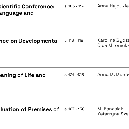
cientific Conference:
Anna Hajduki
s. 105 - 112
 Language and
ence on Developmental
Karolina Byc
s. 113 - 119
Olga Mironiuk
aning of Life and
Anna M. Mano
s. 121 - 125
luation of Premises of
M. Banasiak
s. 127 - 130
Katarzyna Sz