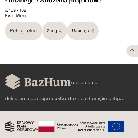
Łódzkiego : założenia projektowe
s. 159 - 169
Ewa Mec
pobierz cytat
Pełny tekst
Zacytuj
Udostępnij
BIBTEX
pobierz cytat
CZYSTY TEKST
o projekcie
pobierz cytat
deklaracja dostępności
Kontakt
bazhum@muzhp.pl
BIBTEX
pobierz cytat