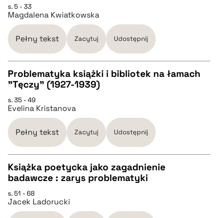
pobierz cytat
s. 5 - 33
Magdalena Kwiatkowska
BIBTEX
Pełny tekst
Zacytuj
Udostępnij
pobierz cytat
Problematyka książki i bibliotek na łamach
"Tęczy" (1927-1939)
CZYSTY TEKST
s. 35 - 49
Evelina Kristanova
pobierz cytat
Pełny tekst
Zacytuj
Udostępnij
BIBTEX
Książka poetycka jako zagadnienie
badawcze : zarys problematyki
pobierz cytat
CZYSTY TEKST
s. 51 - 68
Jacek Ladorucki
pobierz cytat