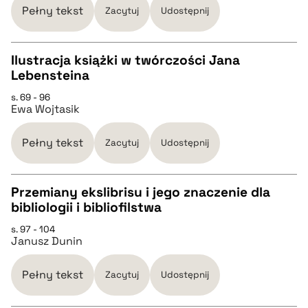
Pełny tekst
Zacytuj
Udostępnij
BIBTEX
Ilustracja książki w twórczości Jana
Lebensteina
pobierz cytat
CZYSTY TEKST
s. 69 - 96
Ewa Wojtasik
pobierz cytat
Pełny tekst
Zacytuj
Udostępnij
BIBTEX
Przemiany ekslibrisu i jego znaczenie dla
bibliologii i bibliofilstwa
pobierz cytat
CZYSTY TEKST
s. 97 - 104
Janusz Dunin
pobierz cytat
Pełny tekst
Zacytuj
Udostępnij
BIBTEX