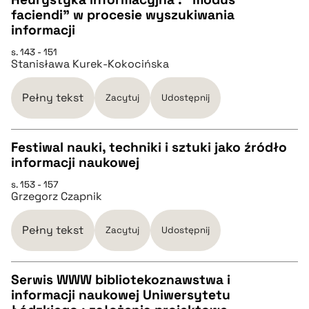
pobierz cytat
faciendi" w procesie wyszukiwania
CZYSTY TEKST
informacji
s. 143 - 151
Stanisława Kurek-Kokocińska
pobierz cytat
Pełny tekst
Zacytuj
Udostępnij
BIBTEX
Festiwal nauki, techniki i sztuki jako źródło
pobierz cytat
informacji naukowej
CZYSTY TEKST
s. 153 - 157
Grzegorz Czapnik
pobierz cytat
Pełny tekst
Zacytuj
Udostępnij
BIBTEX
Serwis WWW bibliotekoznawstwa i
informacji naukowej Uniwersytetu
pobierz cytat
CZYSTY TEKST