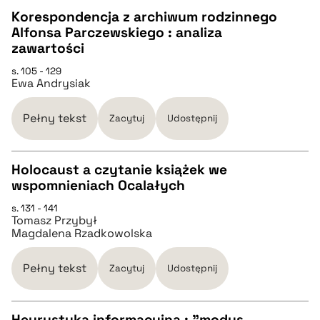
Korespondencja z archiwum rodzinnego
Alfonsa Parczewskiego : analiza
pobierz cytat
CZYSTY TEKST
zawartości
s. 105 - 129
Ewa Andrysiak
pobierz cytat
Pełny tekst
Zacytuj
Udostępnij
BIBTEX
Holocaust a czytanie książek we
pobierz cytat
wspomnieniach Ocalałych
CZYSTY TEKST
s. 131 - 141
Tomasz Przybył
Magdalena Rzadkowolska
pobierz cytat
Pełny tekst
Zacytuj
Udostępnij
BIBTEX
Heurystyka informacyjna : "modus