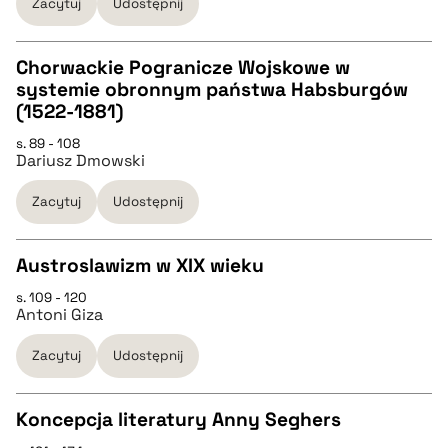
Zacytuj
Udostępnij
BIBTEX
Chorwackie Pogranicze Wojskowe w
pobierz cytat
systemie obronnym państwa Habsburgów
CZYSTY TEKST
(1522-1881)
s. 89 - 108
Dariusz Dmowski
pobierz cytat
Zacytuj
Udostępnij
BIBTEX
Austroslawizm w XIX wieku
pobierz cytat
s. 109 - 120
CZYSTY TEKST
Antoni Giza
Zacytuj
Udostępnij
pobierz cytat
Koncepcja literatury Anny Seghers
BIBTEX