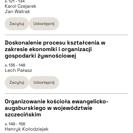
s. 121 - 134
CZYSTY TEKST
Karol Czejarek
pobierz cytat
Jan Watrak
pobierz cytat
Zacytuj
Udostępnij
BIBTEX
Doskonalenie procesu kształcenia w
zakresie ekonomiki i organizacji
CZYSTY TEKST
gospodarki żywnościowej
pobierz cytat
s. 135 - 148
Lech Pałasz
pobierz cytat
Zacytuj
Udostępnij
BIBTEX
Organizowanie kościoła ewangelicko-
pobierz cytat
augsburskiego w województwie
CZYSTY TEKST
szczecińskim
s. 149 - 156
Henryk Kołodziejek
pobierz cytat