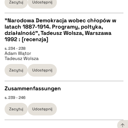
Zacytuj
Udostępnij
BIBTEX
"Narodowa Demokracja wobec chłopów w
latach 1887-1914. Programy, poltyka,
pobierz cytat
CZYSTY TEKST
działalność", Tadeusz Wolsza, Warszawa
1992 : [recenzja]
pobierz cytat
s. 234 - 238
Adam Wątor
Tadeusz Wolsza
BIBTEX
Zacytuj
Udostępnij
pobierz cytat
Zusammenfassungen
s. 239 - 246
CZYSTY TEKST
Zacytuj
Udostępnij
pobierz cytat