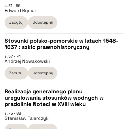
CZYSTY TEKST
s. 31 - 56
Edward Rymar
pobierz cytat
Zacytuj
Udostępnij
BIBTEX
Stosunki polsko-pomorskie w latach 1548-
1637 : szkic prawnohistoryczny
pobierz cytat
CZYSTY TEKST
s. 57 - 74
Andrzej Nowakowski
pobierz cytat
Zacytuj
Udostępnij
BIBTEX
Realizacja generalnego planu
uregulowania stosunków wodnych w
pobierz cytat
CZYSTY TEKST
pradolinie Noteci w XVIII wieku
s. 75 - 88
Stanisław Talarczyk
pobierz cytat