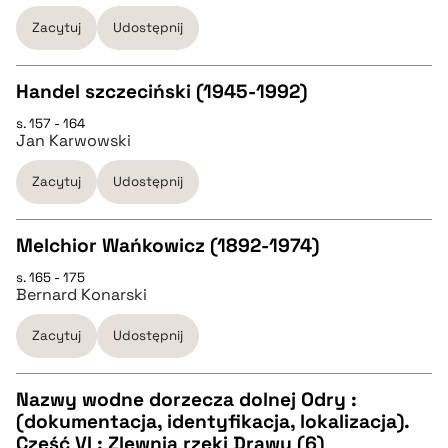
Zacytuj
Udostępnij
BIBTEX
Handel szczeciński (1945-1992)
pobierz cytat
s. 157 - 164
CZYSTY TEKST
Jan Karwowski
Zacytuj
Udostępnij
pobierz cytat
Melchior Wańkowicz (1892-1974)
BIBTEX
s. 165 - 175
CZYSTY TEKST
Bernard Konarski
pobierz cytat
Zacytuj
Udostępnij
pobierz cytat
Nazwy wodne dorzecza dolnej Odry :
BIBTEX
(dokumentacja, identyfikacja, lokalizacja).
CZYSTY TEKST
Część VI : Zlewnia rzeki Drawy (6)