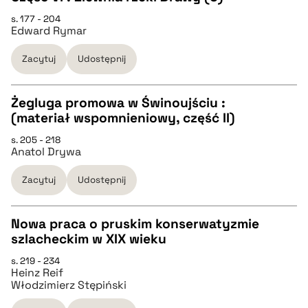
pobierz cytat
s. 177 - 204
Edward Rymar
pobierz cytat
Zacytuj
Udostępnij
BIBTEX
Żegluga promowa w Świnoujściu :
pobierz cytat
(materiał wspomnieniowy, część II)
CZYSTY TEKST
s. 205 - 218
Anatol Drywa
pobierz cytat
Zacytuj
Udostępnij
BIBTEX
Nowa praca o pruskim konserwatyzmie
szlacheckim w XIX wieku
pobierz cytat
CZYSTY TEKST
s. 219 - 234
Heinz Reif
Włodzimierz Stępiński
pobierz cytat