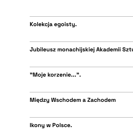
CZYSTY TEKST
BIBTEX
Kolekcja egoisty.
BIBTEX
CZYSTY TEKST
Jubileusz monachijskiej Akademii Sz
CZYSTY TEKST
BIBTEX
"Moje korzenie...".
CZYSTY TEKST
BIBTEX
Między Wschodem a Zachodem
CZYSTY TEKST
BIBTEX
Ikony w Polsce.