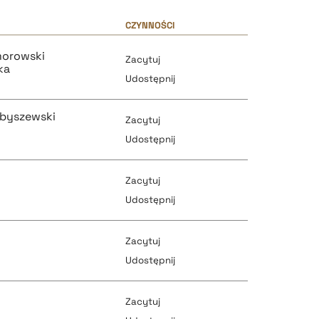
CZYNNOŚCI
orowski
Zacytuj
ka
Udostępnij
ybyszewski
Zacytuj
Udostępnij
Zacytuj
pobierz cytat
Udostępnij
Zacytuj
pobierz cytat
Udostępnij
pobierz cytat
Zacytuj
pobierz cytat