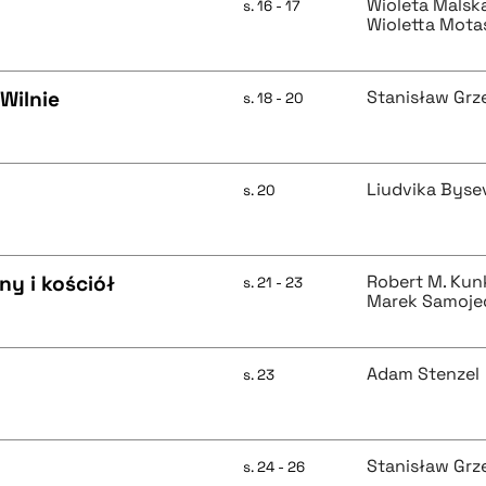
Wioleta Malsk
s. 16 - 17
Wioletta Mota
Wilnie
Stanisław Grz
s. 18 - 20
Liudvika Byse
s. 20
ny i kościół
Robert M. Kun
s. 21 - 23
Marek Samoje
Adam Stenzel
s. 23
Stanisław Grz
s. 24 - 26