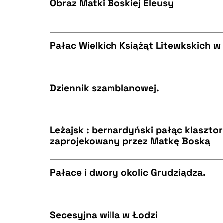
Obraz Matki Boskiej Eleusy
CZYSTY TEKST
BIBTEX
Pałac Wielkich Książąt Litewkskich w 
CZYSTY TEKST
BIBTEX
Dziennik szamblanowej.
CZYSTY TEKST
BIBTEX
Leżajsk : bernardyński pałąc klasztor
zaprojekowany przez Matkę Boską
CZYSTY TEKST
BIBTEX
Pałace i dwory okolic Grudziądza.
CZYSTY TEKST
BIBTEX
Secesyjna willa w Łodzi