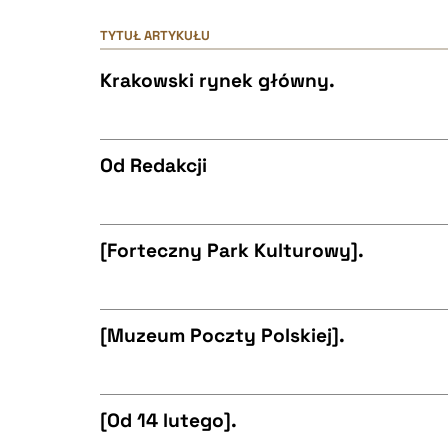
TYTUŁ ARTYKUŁU
Krakowski rynek główny.
Od Redakcji
CZYSTY TEKST
[Forteczny Park Kulturowy].
CZYSTY TEKST
BIBTEX
[Muzeum Poczty Polskiej].
CZYSTY TEKST
BIBTEX
[Od 14 lutego].