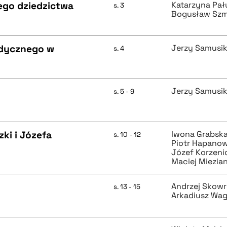
ego dziedzictwa
Katarzyna Pa
s. 3
Bogusław Sz
edycznego w
Jerzy Samusi
s. 4
Jerzy Samusi
s. 5 - 9
ki i Józefa
Iwona Grabsk
s. 10 - 12
Piotr Hapano
Józef Korzeni
Maciej Miezia
Andrzej Skowr
s. 13 - 15
Arkadiusz Wa