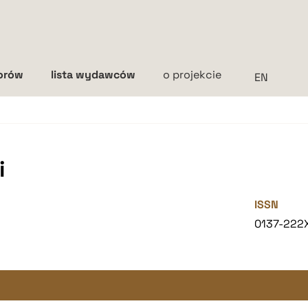
torów
lista wydawców
o projekcie
Interlinia
mała
średnia
duża
i
ISSN
0137-222