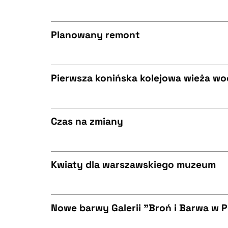
CZYSTY TEKST
BIBTEX
Planowany remont
CZYSTY TEKST
BIBTEX
Pierwsza konińska kolejowa wieża w
CZYSTY TEKST
BIBTEX
Czas na zmiany
CZYSTY TEKST
BIBTEX
Kwiaty dla warszawskiego muzeum
CZYSTY TEKST
BIBTEX
Nowe barwy Galerii "Broń i Barwa w P