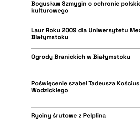
BIBTEX
Bogusław Szmygin o ochronie polski
kulturowego
CZYSTY TEKST
BIBTEX
Laur Roku 2009 dla Uniwersytetu M
Białymstoku
CZYSTY TEKST
BIBTEX
Ogrody Branickich w Białymstoku
CZYSTY TEKST
BIBTEX
Poświęcenie szabel Tadeusza Kościusz
Wodzickiego
CZYSTY TEKST
BIBTEX
Ryciny śrutowe z Pelplina
CZYSTY TEKST
BIBTEX