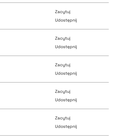
Zacytuj
pobierz cytat
Udostępnij
pobierz cytat
Zacytuj
pobierz cytat
Udostępnij
pobierz cytat
Zacytuj
pobierz cytat
Udostępnij
pobierz cytat
Zacytuj
pobierz cytat
Udostępnij
pobierz cytat
Zacytuj
pobierz cytat
Udostępnij
pobierz cytat