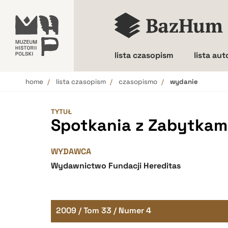
lista czasopism
lista au
home
lista czasopism
czasopismo
wydanie
Wielkość liter
TYTUŁ
Spotkania z Zabytkam
WYDAWCA
Wydawnictwo Fundacji Hereditas
2009 / Tom 33 / Numer 4