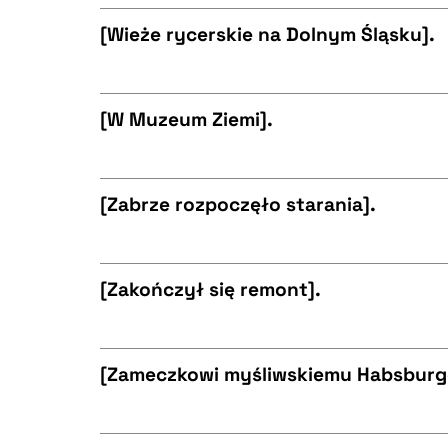
CZYSTY TEKST
BIBTEX
[Wieże rycerskie na Dolnym Śląsku].
CZYSTY TEKST
BIBTEX
[W Muzeum Ziemi].
CZYSTY TEKST
BIBTEX
[Zabrze rozpoczęło starania].
CZYSTY TEKST
BIBTEX
[Zakończył się remont].
CZYSTY TEKST
BIBTEX
[Zameczkowi myśliwskiemu Habsburg
CZYSTY TEKST