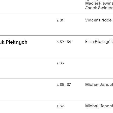
Maciej Plewińs
Jacek Świders
Vincent Noce
s. 31
tuk Pięknych
Eliza Ptaszyń
s. 32 - 34
s. 35
Michał Janoc
s. 36 - 37
Michał Janoc
s. 37