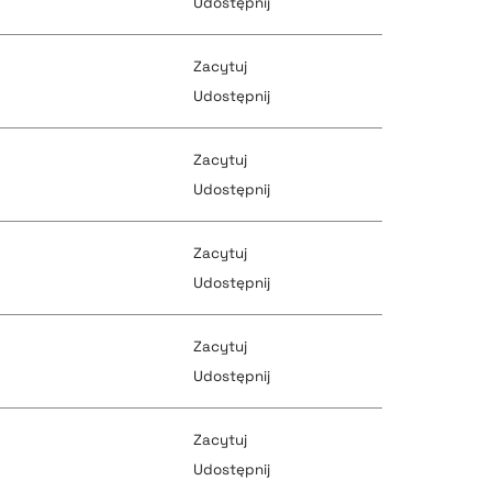
Udostępnij
pobierz cytat
Zacytuj
pobierz cytat
Udostępnij
pobierz cytat
Zacytuj
pobierz cytat
Udostępnij
pobierz cytat
Zacytuj
pobierz cytat
Udostępnij
pobierz cytat
Zacytuj
pobierz cytat
Udostępnij
pobierz cytat
Zacytuj
pobierz cytat
Udostępnij
pobierz cytat