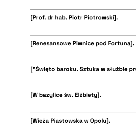
CZYSTY TEKST
BIBTEX
[Prof. dr hab. Piotr Piotrowski].
CZYSTY TEKST
BIBTEX
[Renesansowe Piwnice pod Fortuną].
CZYSTY TEKST
BIBTEX
["Święto baroku. Sztuka w służbie pr
CZYSTY TEKST
BIBTEX
[W bazylice św. Elżbiety].
CZYSTY TEKST
BIBTEX
[Wieża Piastowska w Opolu].