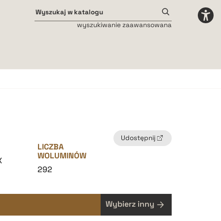
wyszukiwanie zaawansowana
Odstępy międzyliterowe
małe
średnie
duże
Udostępnij
LICZBA
WOLUMINÓW
X
292
Wybierz inny