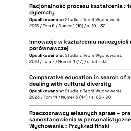
Racjonalność procesu kształcenia : t
dylematy
Opublikowano w:
Studia z Teorii Wychowania
CZYSTY TEKST
2015 / Tom 6 / Numer 1 (10) / s. 19 - 32
Innowacje w kształceniu nauczycieli
porównawczej
BIBTEX
Opublikowano w:
Studia z Teorii Wychowania
CZYSTY TEKST
2016 / Tom 7 / Numer 4 (17) / s. 53 - 63
Comparative education in search of a
dealing with cultural diversity
BIBTEX
Opublikowano w:
Studia z Teorii Wychowania
CZYSTY TEKST
2023 / Tom 14 / Numer 3 (44) / s. 83 - 98
Rzeczoznawcy własnych spraw – pra
samostanowienia w personalistycznej
BIBTEX
Wychowania : Przykład fiński
CZYSTY TEKST