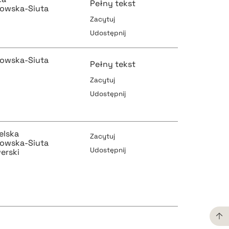
Pełny tekst
owska-Siuta
Zacytuj
Udostępnij
pobierz cytat
pobierz cytat
owska-Siuta
Pełny tekst
Zacytuj
Udostępnij
pobierz cytat
pobierz cytat
elska
Zacytuj
owska-Siuta
Udostępnij
erski
pobierz cytat
pobierz cytat