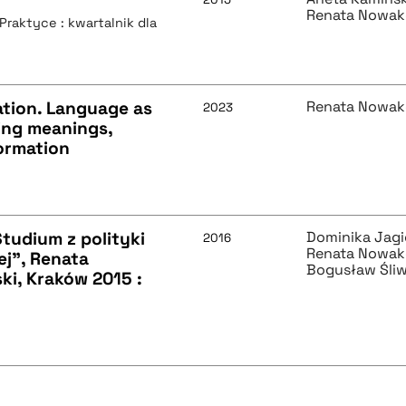
Renata Nowak
Praktyce : kwartalnik dla
tion. Language as
Renata Nowak
2023
ning meanings,
ormation
tudium z polityki
Dominika Jagi
2016
Renata Nowak
j", Renata
Bogusław Śliw
i, Kraków 2015 :