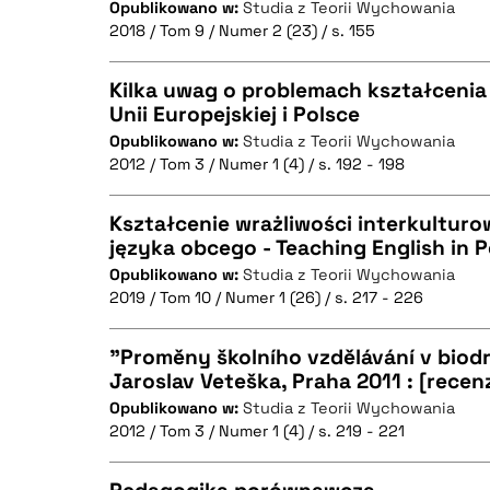
Opublikowano w:
Studia z Teorii Wychowania
2018 / Tom 9 / Numer 2 (23) / s. 155
Kilka uwag o problemach kształcenia 
BIBTEX
Unii Europejskiej i Polsce
Opublikowano w:
Studia z Teorii Wychowania
CZYSTY TEKST
2012 / Tom 3 / Numer 1 (4) / s. 192 - 198
Kształcenie wrażliwości interkultur
języka obcego - Teaching English in 
BIBTEX
Opublikowano w:
Studia z Teorii Wychowania
CZYSTY TEKST
2019 / Tom 10 / Numer 1 (26) / s. 217 - 226
"Proměny školního vzdělávání v biod
Jaroslav Veteška, Praha 2011 : [recen
BIBTEX
Opublikowano w:
Studia z Teorii Wychowania
CZYSTY TEKST
2012 / Tom 3 / Numer 1 (4) / s. 219 - 221