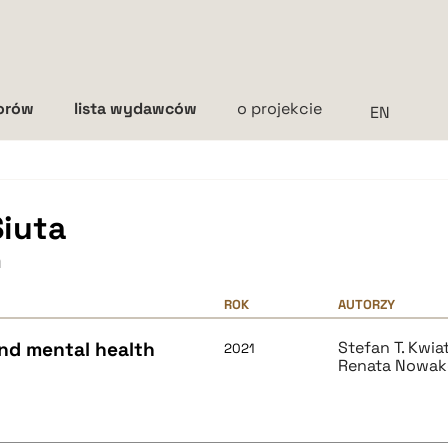
torów
lista wydawców
o projekcie
Interlinia
mała
średnia
duża
iuta
h
ROK
AUTORZY
and mental health
Stefan T. Kwi
2021
Renata Nowak