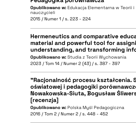
Pedagogika porównawcza
Opublikowano w:
Edukacja Elementarna w Teorii i 
BIBTEX
nauczycieli
CZYSTY TEKST
2015 / Numer 1 / s. 223 - 224
Hermeneutics and comparative educa
material and powerful tool for assig
BIBTEX
understanding, and transforming inf
CZYSTY TEKST
Opublikowano w:
Studia z Teorii Wychowania
2023 / Tom 14 / Numer 2 (43) / s. 387 - 397
"Racjonalność procesu kształcenia. S
BIBTEX
oświatowej i pedagogiki porównawcze
Nowakowska-Siuta, Bogusław Śliwersk
CZYSTY TEKST
[recenzja]
Opublikowano w:
Polska Myśl Pedagogiczna
2016 / Tom 2 / Numer 2 / s. 448 - 452
BIBTEX