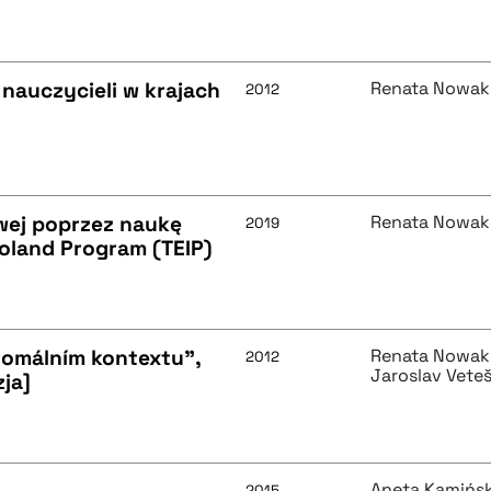
nauczycieli w krajach
Renata Nowak
2012
owej poprzez naukę
Renata Nowak
2019
Poland Program (TEIP)
romálním kontextu",
Renata Nowak
2012
Jaroslav Vete
zja]
Aneta Kamińs
2015