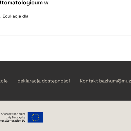
m Stomatologicum w
 Edukacja dla
kcie
deklaracja dostępności
Kontakt
bazhum@muzh