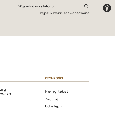
wyszukiwanie zaawansowana
Odstępy międzyliterowe
małe
średnie
duże
CZYNNOŚCI
ury
Pełny tekst
jewska
Zacytuj
Udostępnij