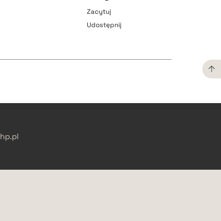
Zacytuj
pobierz cytat
Udostępnij
pobierz cytat
pobierz cytat
pobierz cytat
p.pl
pobierz cytat