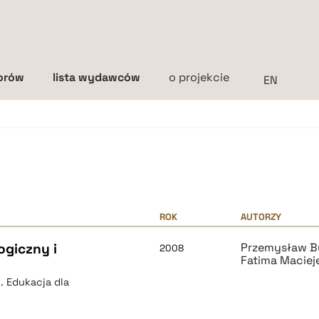
torów
lista wydawców
o projekcie
Interlinia
mała
średnia
duża
ROK
AUTORZY
ogiczny i
Przemysław B
2008
Fatima Macie
 Edukacja dla