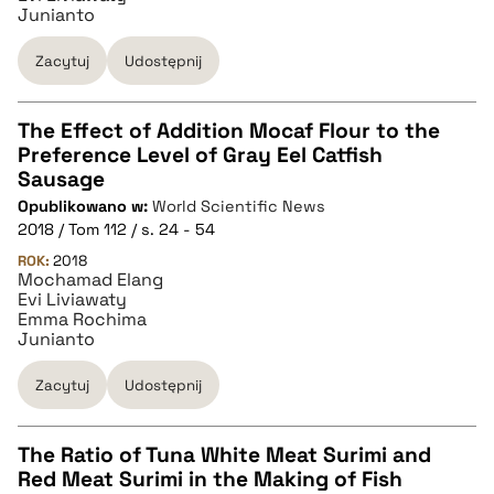
Junianto
Zacytuj
Udostępnij
The Effect of Addition Mocaf Flour to the
Preference Level of Gray Eel Catfish
CZYSTY TEKST
Sausage
Opublikowano w:
World Scientific News
2018 / Tom 112 / s. 24 - 54
pobierz cytat
ROK:
2018
Mochamad Elang
Evi Liviawaty
BIBTEX
Emma Rochima
Junianto
pobierz cytat
Zacytuj
Udostępnij
The Ratio of Tuna White Meat Surimi and
Red Meat Surimi in the Making of Fish