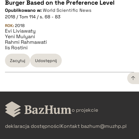
CZYSTY TEKST
Burger Based on the Preference Level
Opublikowano w:
World Scientific News
2018 / Tom 114 / s. 68 - 83
pobierz cytat
ROK:
2018
Evi Liviawaty
Yeni Mulyani
BIBTEX
Rahmi Rahmawati
Iis Rostini
pobierz cytat
Zacytuj
Udostępnij
CZYSTY TEKST
o projekcie
pobierz cytat
deklaracja dostępności
Kontakt
bazhum@muzhp.pl
BIBTEX