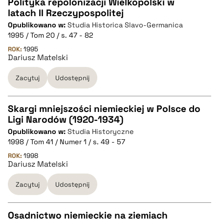
pobierz cytat
Polityka repolonizacji Wielkopolski w
latach II Rzeczypospolitej
CZYSTY TEKST
Opublikowano w:
Studia Historica Slavo-Germanica
1995 / Tom 20 / s. 47 - 82
pobierz cytat
ROK:
1995
Dariusz Matelski
Zacytuj
Udostępnij
BIBTEX
pobierz cytat
Skargi mniejszości niemieckiej w Polsce do
Ligi Narodów (1920-1934)
CZYSTY TEKST
Opublikowano w:
Studia Historyczne
1998 / Tom 41 / Numer 1 / s. 49 - 57
pobierz cytat
ROK:
1998
Dariusz Matelski
Zacytuj
Udostępnij
BIBTEX
pobierz cytat
Osadnictwo niemieckie na ziemiach