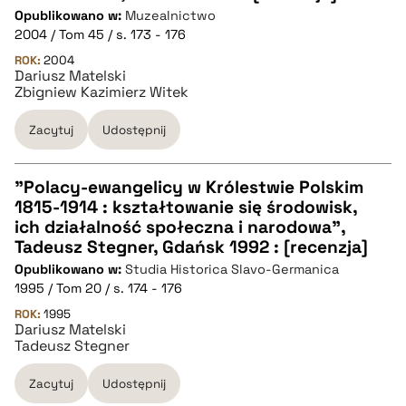
Opublikowano w:
Muzealnictwo
pobierz cytat
2004 / Tom 45 / s. 173 - 176
ROK:
2004
Dariusz Matelski
BIBTEX
Zbigniew Kazimierz Witek
pobierz cytat
Zacytuj
Udostępnij
"Polacy-ewangelicy w Królestwie Polskim
1815-1914 : kształtowanie się środowisk,
CZYSTY TEKST
ich działalność społeczna i narodowa",
Tadeusz Stegner, Gdańsk 1992 : [recenzja]
Opublikowano w:
Studia Historica Slavo-Germanica
pobierz cytat
1995 / Tom 20 / s. 174 - 176
ROK:
1995
Dariusz Matelski
BIBTEX
Tadeusz Stegner
pobierz cytat
Zacytuj
Udostępnij