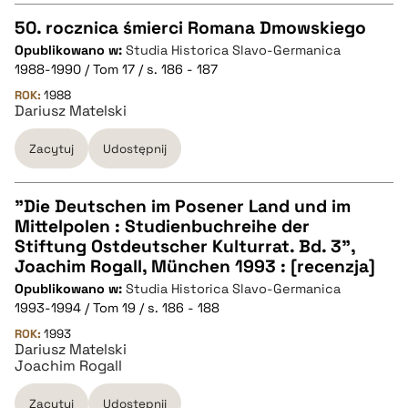
50. rocznica śmierci Romana Dmowskiego
Opublikowano w:
Studia Historica Slavo-Germanica
CZYSTY TEKST
1988-1990 / Tom 17 / s. 186 - 187
ROK:
1988
Dariusz Matelski
pobierz cytat
Zacytuj
Udostępnij
BIBTEX
"Die Deutschen im Posener Land und im
pobierz cytat
Mittelpolen : Studienbuchreihe der
CZYSTY TEKST
Stiftung Ostdeutscher Kulturrat. Bd. 3",
Joachim Rogall, München 1993 : [recenzja]
Opublikowano w:
Studia Historica Slavo-Germanica
pobierz cytat
1993-1994 / Tom 19 / s. 186 - 188
ROK:
1993
Dariusz Matelski
BIBTEX
Joachim Rogall
pobierz cytat
Zacytuj
Udostępnij