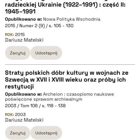
radzieckiej Ukrainie (1922–1991) : część II:
CZYSTY TEKST
1945–1991
Opublikowano w:
Nowa Polityka Wschodnia
2015 / Numer 2 (9) / s. 105 - 130
pobierz cytat
ROK:
2015
Dariusz Matelski
BIBTEX
Zacytuj
Udostępnij
pobierz cytat
Straty polskich dóbr kultury w wojnach ze
Szwecją w XVII i XVIII wieku oraz próby ich
CZYSTY TEKST
restytucji
Opublikowano w:
Archeion : czasopismo naukowe
poświęcone sprawom archiwalnym
pobierz cytat
2003 / Tom 106 / s. 118 - 138
ROK:
2003
Dariusz Matelski
BIBTEX
Zacytuj
Udostępnij
pobierz cytat