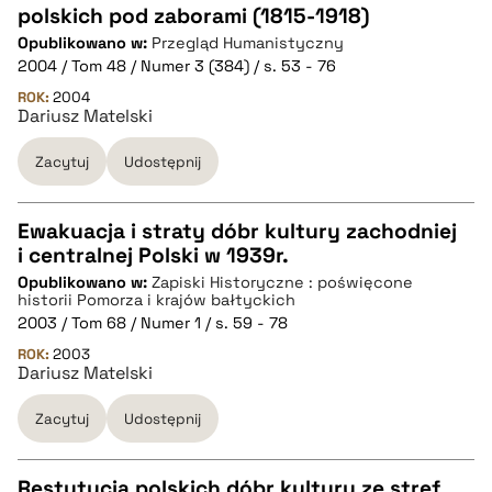
polskich pod zaborami (1815-1918)
CZYSTY TEKST
Opublikowano w:
Przegląd Humanistyczny
2004 / Tom 48 / Numer 3 (384) / s. 53 - 76
pobierz cytat
ROK:
2004
Dariusz Matelski
Zacytuj
Udostępnij
BIBTEX
pobierz cytat
Ewakuacja i straty dóbr kultury zachodniej
i centralnej Polski w 1939r.
CZYSTY TEKST
Opublikowano w:
Zapiski Historyczne : poświęcone
historii Pomorza i krajów bałtyckich
2003 / Tom 68 / Numer 1 / s. 59 - 78
pobierz cytat
ROK:
2003
Dariusz Matelski
BIBTEX
Zacytuj
Udostępnij
pobierz cytat
Restytucja polskich dóbr kultury ze stref