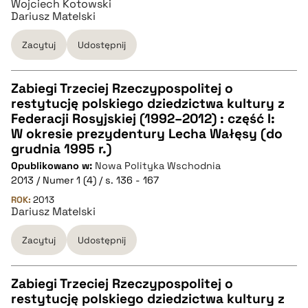
Wojciech Kotowski
Dariusz Matelski
pobierz cytat
Zacytuj
Udostępnij
Zabiegi Trzeciej Rzeczypospolitej o
restytucję polskiego dziedzictwa kultury z
CZYSTY TEKST
Federacji Rosyjskiej (1992–2012) : część I:
W okresie prezydentury Lecha Wałęsy (do
grudnia 1995 r.)
pobierz cytat
Opublikowano w:
Nowa Polityka Wschodnia
2013 / Numer 1 (4) / s. 136 - 167
BIBTEX
ROK:
2013
Dariusz Matelski
pobierz cytat
Zacytuj
Udostępnij
Zabiegi Trzeciej Rzeczypospolitej o
restytucję polskiego dziedzictwa kultury z