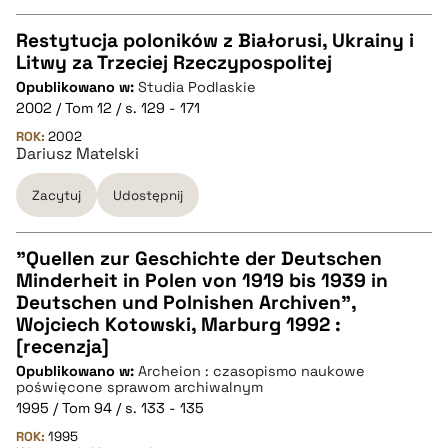
Restytucja poloników z Białorusi, Ukrainy i
Litwy za Trzeciej Rzeczypospolitej
CZYSTY TEKST
Opublikowano w:
Studia Podlaskie
2002 / Tom 12 / s. 129 - 171
pobierz cytat
ROK:
2002
Dariusz Matelski
Zacytuj
Udostępnij
BIBTEX
pobierz cytat
"Quellen zur Geschichte der Deutschen
Minderheit in Polen von 1919 bis 1939 in
CZYSTY TEKST
Deutschen und Polnishen Archiven",
Wojciech Kotowski, Marburg 1992 :
[recenzja]
pobierz cytat
Opublikowano w:
Archeion : czasopismo naukowe
poświęcone sprawom archiwalnym
1995 / Tom 94 / s. 133 - 135
BIBTEX
ROK:
1995