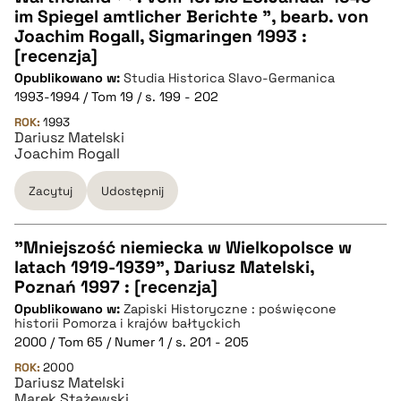
CZYSTY TEKST
im Spiegel amtlicher Berichte ", bearb. von
Joachim Rogall, Sigmaringen 1993 :
[recenzja]
pobierz cytat
Opublikowano w:
Studia Historica Slavo-Germanica
1993-1994 / Tom 19 / s. 199 - 202
BIBTEX
ROK:
1993
Dariusz Matelski
Joachim Rogall
pobierz cytat
Zacytuj
Udostępnij
"Mniejszość niemiecka w Wielkopolsce w
latach 1919-1939", Dariusz Matelski,
CZYSTY TEKST
Poznań 1997 : [recenzja]
Opublikowano w:
Zapiski Historyczne : poświęcone
historii Pomorza i krajów bałtyckich
pobierz cytat
2000 / Tom 65 / Numer 1 / s. 201 - 205
ROK:
2000
Dariusz Matelski
BIBTEX
Marek Stażewski