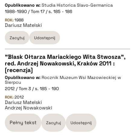
CZYSTY TEKST
Opublikowano w:
Studia Historica Slavo-Germanica
1988-1990 / Tom 17 / s. 185 - 186
pobierz cytat
ROK:
1988
Dariusz Matelski
Zacytuj
Udostępnij
BIBTEX
pobierz cytat
"Blask Ołtarza Mariackiego Wita Stwosza",
red. Andrzej Nowakowski, Kraków 2011 :
CZYSTY TEKST
[recenzja]
Opublikowano w:
Rocznik Muzeum Wsi Mazowieckiej w
Sierpcu
pobierz cytat
2012 / Tom 3 / s. 185 - 190
ROK:
2012
Dariusz Matelski
BIBTEX
Andrzej Nowakowski
pobierz cytat
Pełny tekst
Zacytuj
Udostępnij