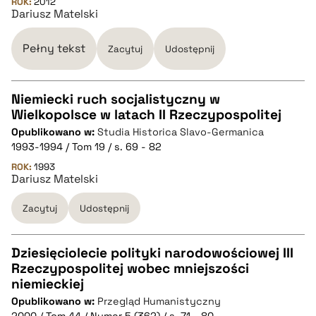
ROK:
BIBTEX
2012
Dariusz Matelski
pobierz cytat
Pełny tekst
Zacytuj
Udostępnij
Niemiecki ruch socjalistyczny w
Wielkopolsce w latach II Rzeczypospolitej
CZYSTY TEKST
Opublikowano w:
Studia Historica Slavo-Germanica
1993-1994 / Tom 19 / s. 69 - 82
pobierz cytat
ROK:
1993
Dariusz Matelski
Zacytuj
Udostępnij
BIBTEX
pobierz cytat
Dziesięciolecie polityki narodowościowej III
Rzeczypospolitej wobec mniejszości
CZYSTY TEKST
niemieckiej
Opublikowano w:
Przegląd Humanistyczny