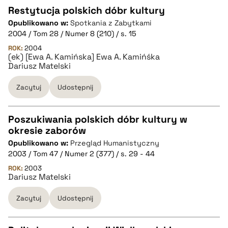
Restytucja polskich dóbr kultury
Opublikowano w:
Spotkania z Zabytkami
CZYSTY TEKST
2004 / Tom 28 / Numer 8 (210) / s. 15
ROK:
2004
(ek) [Ewa A. Kamińska] Ewa A. Kamińśka
pobierz cytat
Dariusz Matelski
Zacytuj
Udostępnij
BIBTEX
Poszukiwania polskich dóbr kultury w
pobierz cytat
okresie zaborów
CZYSTY TEKST
Opublikowano w:
Przegląd Humanistyczny
2003 / Tom 47 / Numer 2 (377) / s. 29 - 44
pobierz cytat
ROK:
2003
Dariusz Matelski
Zacytuj
Udostępnij
BIBTEX