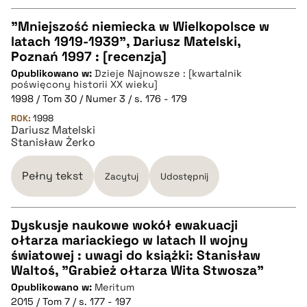
"Mniejszość niemiecka w Wielkopolsce w
latach 1919-1939", Dariusz Matelski,
CZYSTY TEKST
Poznań 1997 : [recenzja]
Opublikowano w:
Dzieje Najnowsze : [kwartalnik
poświęcony historii XX wieku]
pobierz cytat
1998 / Tom 30 / Numer 3 / s. 176 - 179
ROK:
1998
Dariusz Matelski
BIBTEX
Stanisław Żerko
pobierz cytat
Pełny tekst
Zacytuj
Udostępnij
Dyskusje naukowe wokół ewakuacji
ołtarza mariackiego w latach II wojny
CZYSTY TEKST
światowej : uwagi do książki: Stanisław
Waltoś, "Grabież ołtarza Wita Stwosza"
Opublikowano w:
Meritum
pobierz cytat
2015 / Tom 7 / s. 177 - 197