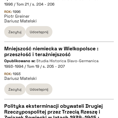
pobierz cytat
1996 / Tom 21 / s. 204 - 206
ROK:
1996
Piotr Greiner
BIBTEX
Dariusz Matelski
pobierz cytat
Zacytuj
Udostępnij
Mniejszość niemiecka w Wielkopolsce :
przeszłość i teraźniejszość
CZYSTY TEKST
Opublikowano w:
Studia Historica Slavo-Germanica
1993-1994 / Tom 19 / s. 205 - 207
pobierz cytat
ROK:
1993
Dariusz Matelski
Zacytuj
Udostępnij
BIBTEX
pobierz cytat
Polityka eksterminacji obywateli Drugiej
Rzeczypospolitej przez Trzecią Rzeszę i
CZYSTY TEKST
Związek Sowiecki w latach 1939–1945 :