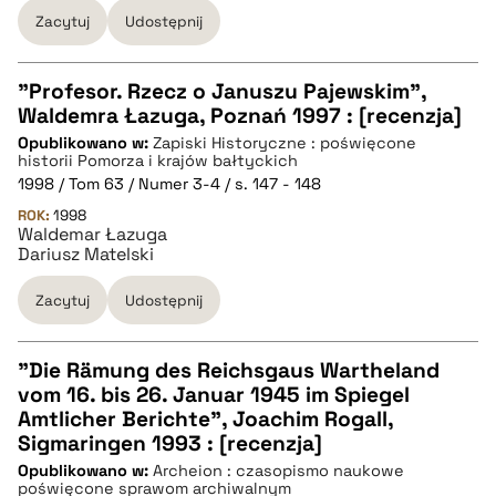
Zacytuj
Udostępnij
pobierz cytat
"Profesor. Rzecz o Januszu Pajewskim",
Waldemra Łazuga, Poznań 1997 : [recenzja]
CZYSTY TEKST
Opublikowano w:
Zapiski Historyczne : poświęcone
historii Pomorza i krajów bałtyckich
1998 / Tom 63 / Numer 3-4 / s. 147 - 148
pobierz cytat
ROK:
1998
Waldemar Łazuga
Dariusz Matelski
BIBTEX
Zacytuj
Udostępnij
pobierz cytat
"Die Rämung des Reichsgaus Wartheland
vom 16. bis 26. Januar 1945 im Spiegel
CZYSTY TEKST
Amtlicher Berichte", Joachim Rogall,
Sigmaringen 1993 : [recenzja]
Opublikowano w:
Archeion : czasopismo naukowe
pobierz cytat
poświęcone sprawom archiwalnym