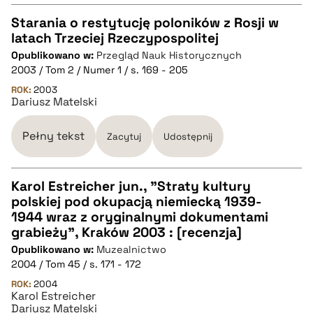
Starania o restytucję poloników z Rosji w
latach Trzeciej Rzeczypospolitej
CZYSTY TEKST
Opublikowano w:
Przegląd Nauk Historycznych
2003 / Tom 2 / Numer 1 / s. 169 - 205
pobierz cytat
ROK:
2003
Dariusz Matelski
BIBTEX
Pełny tekst
Zacytuj
Udostępnij
pobierz cytat
Karol Estreicher jun., "Straty kultury
polskiej pod okupacją niemiecką 1939-
CZYSTY TEKST
1944 wraz z oryginalnymi dokumentami
grabieży", Kraków 2003 : [recenzja]
Opublikowano w:
Muzealnictwo
pobierz cytat
2004 / Tom 45 / s. 171 - 172
ROK:
2004
Karol Estreicher
BIBTEX
Dariusz Matelski