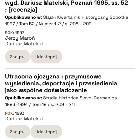
wyd. Dariusz Matelski, Poznań 1995, ss. 52
CZYSTY TEKST
: [recenzja]
Opublikowano w:
Śląski Kwartalnik Historyczny Sobótka
1997 / Tom 52 / Numer 1-2 / s. 208 - 209
pobierz cytat
ROK:
1997
Jerzy Maroń
Dariusz Matelski
BIBTEX
Zacytuj
Udostępnij
pobierz cytat
Utracona ojczyzna : przymusowe
wysiedlenia, deportacje i przesiedlenia
CZYSTY TEKST
jako wspólne doświadczenie
Opublikowano w:
Studia Historica Slavo-Germanica
1993-1994 / Tom 19 / s. 209 - 211
pobierz cytat
ROK:
1993
Dariusz Matelski
BIBTEX
Zacytuj
Udostępnij