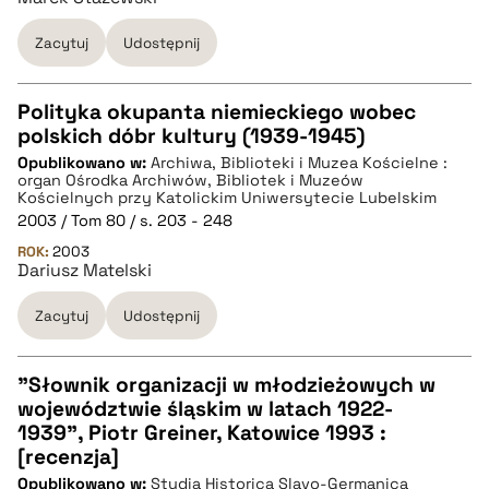
Zacytuj
Udostępnij
pobierz cytat
Polityka okupanta niemieckiego wobec
polskich dóbr kultury (1939-1945)
CZYSTY TEKST
Opublikowano w:
Archiwa, Biblioteki i Muzea Kościelne :
organ Ośrodka Archiwów, Bibliotek i Muzeów
Kościelnych przy Katolickim Uniwersytecie Lubelskim
pobierz cytat
2003 / Tom 80 / s. 203 - 248
ROK:
2003
Dariusz Matelski
BIBTEX
Zacytuj
Udostępnij
pobierz cytat
"Słownik organizacji w młodzieżowych w
województwie śląskim w latach 1922-
CZYSTY TEKST
1939", Piotr Greiner, Katowice 1993 :
[recenzja]
Opublikowano w:
Studia Historica Slavo-Germanica