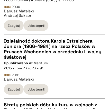
2000 / Tom 44 / Numer 5 (362) / s. 71 - 80
pobierz cytat
ROK:
2000
Dariusz Matelski
Andrzej Sakson
BIBTEX
Zacytuj
Udostępnij
pobierz cytat
Działalność doktora Karola Estreichera
Juniora (1906–1984) na rzecz Polaków w
CZYSTY TEKST
Prusach Wschodnich w przededniu II wojny
światowej
Opublikowano w:
Meritum
pobierz cytat
2015 / Tom 7 / s. 73 - 91
ROK:
2015
Dariusz Matelski
BIBTEX
Zacytuj
Udostępnij
pobierz cytat
Straty polskich dóbr kultury w wojnach z