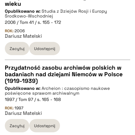
wieku
CZYSTY TEKST
Opublikowano w:
Studia z Dziejów Rosji i Europy
Środkowo-Wschodniej
2006 / Tom 41 / s. 155 - 172
pobierz cytat
ROK:
2006
Dariusz Matelski
BIBTEX
Zacytuj
Udostępnij
pobierz cytat
Przydatność zasobu archiwów polskich w
badaniach nad dziejami Niemców w Polsce
CZYSTY TEKST
(1919-1939)
Opublikowano w:
Archeion : czasopismo naukowe
poświęcone sprawom archiwalnym
pobierz cytat
1997 / Tom 97 / s. 165 - 168
ROK:
1997
Dariusz Matelski
BIBTEX
Zacytuj
Udostępnij
pobierz cytat