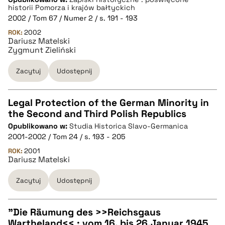
historii Pomorza i krajów bałtyckich
pobierz cytat
2002 / Tom 67 / Numer 2 / s. 191 - 193
ROK:
2002
Dariusz Matelski
BIBTEX
Zygmunt Zieliński
Zacytuj
Udostępnij
pobierz cytat
Legal Protection of the German Minority in
the Second and Third Polish Republics
CZYSTY TEKST
Opublikowano w:
Studia Historica Slavo-Germanica
2001-2002 / Tom 24 / s. 193 - 205
pobierz cytat
ROK:
2001
Dariusz Matelski
Zacytuj
Udostępnij
BIBTEX
pobierz cytat
"Die Räumung des >>Reichsgaus
Wartheland<< : vom 16. bis 26.Januar 1945