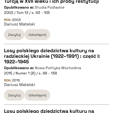
Turcją w XVII wieku i ich próby restytucji
CZYSTY TEKST
Opublikowano w:
Studia Podlaskie
2003 / Tom 13 / s. 93 - 105
pobierz cytat
ROK:
2003
Dariusz Matelski
Zacytuj
Udostępnij
BIBTEX
pobierz cytat
Losy polskiego dziedzictwa kultury na
radzieckiej Ukrainie (1922–1991) : część I:
CZYSTY TEKST
1922–1945
Opublikowano w:
Nowa Polityka Wschodnia
2015 / Numer 1 (8) / s. 99 - 138
pobierz cytat
ROK:
2015
Dariusz Matelski
BIBTEX
Zacytuj
Udostępnij
pobierz cytat
Losy polskiego dziedzictwa kultury na