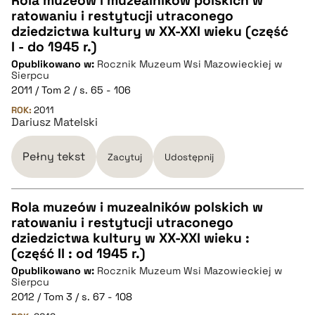
Rola muzeów i muzealników polskich w
ratowaniu i restytucji utraconego
CZYSTY TEKST
dziedzictwa kultury w XX-XXI wieku (część
I - do 1945 r.)
Opublikowano w:
Rocznik Muzeum Wsi Mazowieckiej w
pobierz cytat
Sierpcu
2011 / Tom 2 / s. 65 - 106
ROK:
BIBTEX
2011
Dariusz Matelski
pobierz cytat
Pełny tekst
Zacytuj
Udostępnij
Rola muzeów i muzealników polskich w
ratowaniu i restytucji utraconego
CZYSTY TEKST
dziedzictwa kultury w XX-XXI wieku :
(część II : od 1945 r.)
Opublikowano w:
Rocznik Muzeum Wsi Mazowieckiej w
pobierz cytat
Sierpcu
2012 / Tom 3 / s. 67 - 108