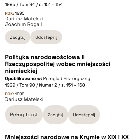
1995 / Tom 94 / s. 151 - 154
ROK:
BIBTEX
1995
Dariusz Matelski
Joachim Rogall
pobierz cytat
Zacytuj
Udostępnij
Polityka narodowościowa II
Rzeczypospolitej wobec mniejszości
CZYSTY TEKST
niemieckiej
Opublikowano w:
Przegląd Historyczny
1999 / Tom 90 / Numer 2 / s. 151 - 168
pobierz cytat
ROK:
1999
Dariusz Matelski
BIBTEX
Pełny tekst
Zacytuj
Udostępnij
pobierz cytat
Mniejszości narodowe na Krymie w XIX i XX