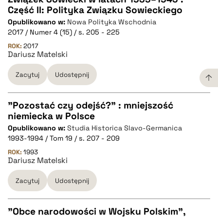
Część II: Polityka Związku Sowieckiego
Opublikowano w:
Nowa Polityka Wschodnia
pobierz cytat
2017 / Numer 4 (15) / s. 205 - 225
ROK:
2017
Dariusz Matelski
BIBTEX
Zacytuj
Udostępnij
pobierz cytat
"Pozostać czy odejść?" : mniejszość
niemiecka w Polsce
CZYSTY TEKST
Opublikowano w:
Studia Historica Slavo-Germanica
1993-1994 / Tom 19 / s. 207 - 209
pobierz cytat
ROK:
1993
Dariusz Matelski
Zacytuj
Udostępnij
BIBTEX
pobierz cytat
"Obce narodowości w Wojsku Polskim",