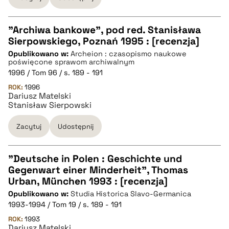
"Archiwa bankowe", pod red. Stanisława
Sierpowskiego, Poznań 1995 : [recenzja]
CZYSTY TEKST
Opublikowano w:
Archeion : czasopismo naukowe
poświęcone sprawom archiwalnym
1996 / Tom 96 / s. 189 - 191
pobierz cytat
ROK:
1996
Dariusz Matelski
Stanisław Sierpowski
BIBTEX
Zacytuj
Udostępnij
pobierz cytat
"Deutsche in Polen : Geschichte und
Gegenwart einer Minderheit", Thomas
CZYSTY TEKST
Urban, München 1993 : [recenzja]
Opublikowano w:
Studia Historica Slavo-Germanica
1993-1994 / Tom 19 / s. 189 - 191
pobierz cytat
ROK:
1993
Dariusz Matelski