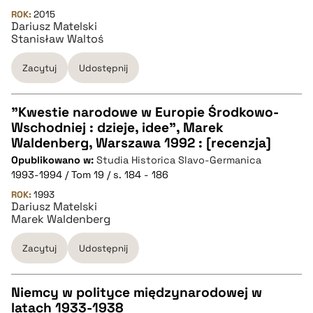
ROK:
2015
Dariusz Matelski
BIBTEX
Stanisław Waltoś
pobierz cytat
Zacytuj
Udostępnij
"Kwestie narodowe w Europie Środkowo-
Wschodniej : dzieje, idee", Marek
CZYSTY TEKST
Waldenberg, Warszawa 1992 : [recenzja]
Opublikowano w:
Studia Historica Slavo-Germanica
1993-1994 / Tom 19 / s. 184 - 186
pobierz cytat
ROK:
1993
Dariusz Matelski
Marek Waldenberg
BIBTEX
Zacytuj
Udostępnij
pobierz cytat
Niemcy w polityce międzynarodowej w
latach 1933-1938