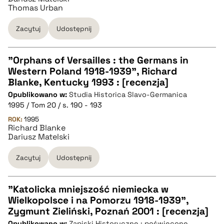
Thomas Urban
BIBTEX
Zacytuj
Udostępnij
pobierz cytat
"Orphans of Versailles : the Germans in
Western Poland 1918-1939", Richard
CZYSTY TEKST
Blanke, Kentucky 1993 : [recenzja]
Opublikowano w:
Studia Historica Slavo-Germanica
1995 / Tom 20 / s. 190 - 193
pobierz cytat
ROK:
1995
Richard Blanke
Dariusz Matelski
BIBTEX
Zacytuj
Udostępnij
pobierz cytat
"Katolicka mniejszość niemiecka w
Wielkopolsce i na Pomorzu 1918-1939",
CZYSTY TEKST
Zygmunt Zieliński, Poznań 2001 : [recenzja]
Opublikowano w:
Zapiski Historyczne : poświęcone