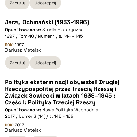
Zacytuj
Udostępnij
Jerzy Ochmański (1933-1996)
Opublikowano w:
Studia Historyczne
CZYSTY TEKST
1997 / Tom 40 / Numer 1 / s. 144 - 145
ROK:
1997
Dariusz Matelski
pobierz cytat
Zacytuj
Udostępnij
BIBTEX
Polityka eksterminacji obywateli Drugiej
pobierz cytat
Rzeczypospolitej przez Trzecią Rzeszę i
CZYSTY TEKST
Związek Sowiecki w latach 1939–1945 :
Część I: Polityka Trzeciej Rzeszy
Opublikowano w:
Nowa Polityka Wschodnia
pobierz cytat
2017 / Numer 3 (14) / s. 145 - 165
ROK:
2017
Dariusz Matelski
BIBTEX