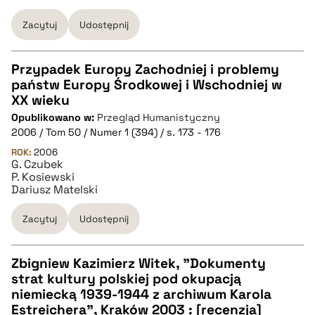
pobierz cytat
Zacytuj
Udostępnij
Przypadek Europy Zachodniej i problemy
państw Europy Środkowej i Wschodniej w
CZYSTY TEKST
XX wieku
Opublikowano w:
Przegląd Humanistyczny
2006 / Tom 50 / Numer 1 (394) / s. 173 - 176
pobierz cytat
ROK:
2006
G. Czubek
P. Kosiewski
BIBTEX
Dariusz Matelski
Zacytuj
Udostępnij
pobierz cytat
Zbigniew Kazimierz Witek, "Dokumenty
strat kultury polskiej pod okupacją
CZYSTY TEKST
niemiecką 1939-1944 z archiwum Karola
Estreichera", Kraków 2003 : [recenzja]