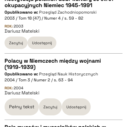
okupacyjnych Niemiec 1945-1991
CZYSTY TEKST
Opublikowano w:
Przegląd Zachodniopomorski
2003 / Tom 18 (47) / Numer 4 / s. 59 - 82
pobierz cytat
ROK:
2003
Dariusz Matelski
Zacytuj
Udostępnij
BIBTEX
pobierz cytat
Polacy w Niemczech między wojnami
(1919-1939)
CZYSTY TEKST
Opublikowano w:
Przegląd Nauk Historycznych
2004 / Tom 3 / Numer 2 / s. 63 - 94
pobierz cytat
ROK:
2004
Dariusz Matelski
BIBTEX
Pełny tekst
Zacytuj
Udostępnij
pobierz cytat