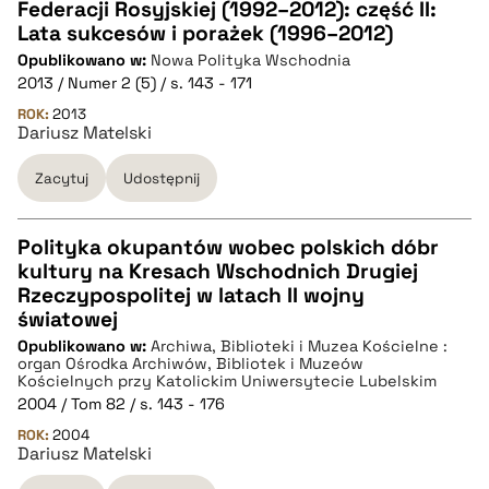
CZYSTY TEKST
Federacji Rosyjskiej (1992–2012): część II:
Lata sukcesów i porażek (1996–2012)
Opublikowano w:
Nowa Polityka Wschodnia
pobierz cytat
2013 / Numer 2 (5) / s. 143 - 171
ROK:
2013
Dariusz Matelski
BIBTEX
Zacytuj
Udostępnij
pobierz cytat
Polityka okupantów wobec polskich dóbr
kultury na Kresach Wschodnich Drugiej
CZYSTY TEKST
Rzeczypospolitej w latach II wojny
światowej
Opublikowano w:
Archiwa, Biblioteki i Muzea Kościelne :
pobierz cytat
organ Ośrodka Archiwów, Bibliotek i Muzeów
Kościelnych przy Katolickim Uniwersytecie Lubelskim
2004 / Tom 82 / s. 143 - 176
BIBTEX
ROK:
2004
Dariusz Matelski
pobierz cytat