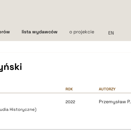
torów
lista wydawców
o projekcie
Interlinia
mała
średnia
duża
yński
ROK
AUTORZY
Przemysław P.
2022
tudia Historyczne)