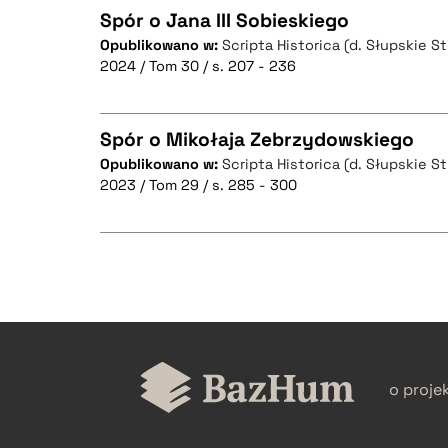
Spór o Jana III Sobieskiego
Opublikowano w:
Scripta Historica (d. Słupskie S
2024 / Tom 30 / s. 207 - 236
CZYSTY TEKST
Spór o Mikołaja Zebrzydowskiego
Opublikowano w:
Scripta Historica (d. Słupskie S
BIBTEX
2023 / Tom 29 / s. 285 - 300
CZYSTY TEKST
BIBTEX
CZYSTY TEKST
o proje
BIBTEX