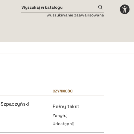
wyszukiwanie zaawansowana
Odstępy międzyliterowe
małe
średnie
duże
CZYNNOŚCI
 Szpaczyński
Pełny tekst
Zacytuj
Udostępnij