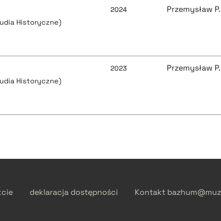
Przemysław P.
2024
tudia Historyczne)
Przemysław P.
2023
tudia Historyczne)
kcie
deklaracja dostępności
Kontakt
bazhum@muzh