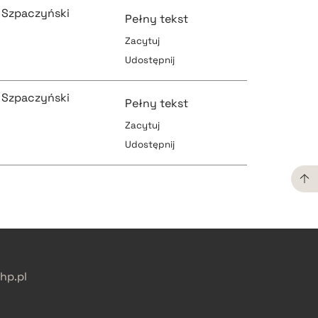
 Szpaczyński
Pełny tekst
Zacytuj
Udostępnij
pobierz cytat
 Szpaczyński
Pełny tekst
Zacytuj
Udostępnij
pobierz cytat
pobierz cytat
pobierz cytat
pobierz cytat
p.pl