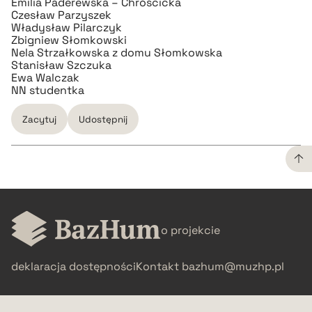
Emilia Paderewska – Chróścicka
Czesław Parzyszek
Władysław Pilarczyk
Zbigniew Słomkowski
Nela Strzałkowska z domu Słomkowska
Stanisław Szczuka
Ewa Walczak
NN studentka
Zacytuj
Udostępnij
CZYSTY TEKST
o projekcie
pobierz cytat
deklaracja dostępności
Kontakt
bazhum@muzhp.pl
BIBTEX