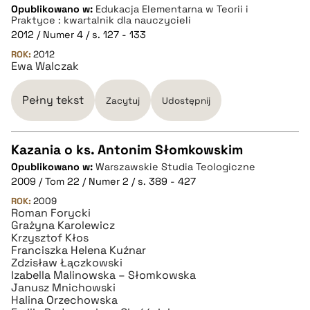
Opublikowano w:
Edukacja Elementarna w Teorii i
Praktyce : kwartalnik dla nauczycieli
BIBTEX
2012 / Numer 4 / s. 127 - 133
ROK:
2012
pobierz cytat
Ewa Walczak
Pełny tekst
Zacytuj
Udostępnij
Kazania o ks. Antonim Słomkowskim
Opublikowano w:
Warszawskie Studia Teologiczne
CZYSTY TEKST
2009 / Tom 22 / Numer 2 / s. 389 - 427
ROK:
2009
Roman Forycki
pobierz cytat
Grażyna Karolewicz
Krzysztof Kłos
Franciszka Helena Kuźnar
BIBTEX
Zdzisław Łączkowski
Izabella Malinowska – Słomkowska
Janusz Mnichowski
pobierz cytat
Halina Orzechowska