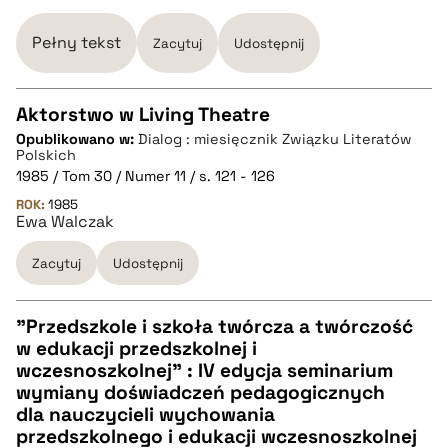
Pełny tekst
Zacytuj
Udostępnij
Aktorstwo w Living Theatre
Opublikowano w:
Dialog : miesięcznik Związku Literatów
CZYSTY TEKST
Polskich
1985 / Tom 30 / Numer 11 / s. 121 - 126
ROK:
1985
pobierz cytat
Ewa Walczak
Zacytuj
Udostępnij
BIBTEX
"Przedszkole i szkoła twórcza a twórczość
pobierz cytat
w edukacji przedszkolnej i
CZYSTY TEKST
wczesnoszkolnej" : IV edycja seminarium
wymiany doświadczeń pedagogicznych
dla nauczycieli wychowania
pobierz cytat
przedszkolnego i edukacji wczesnoszkolnej