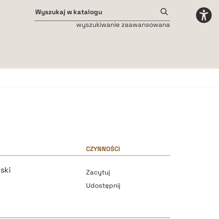
wyszukiwanie zaawansowana
Odstępy międzyliterowe
małe
średnie
duże
CZYNNOŚCI
ski
Zacytuj
Udostępnij