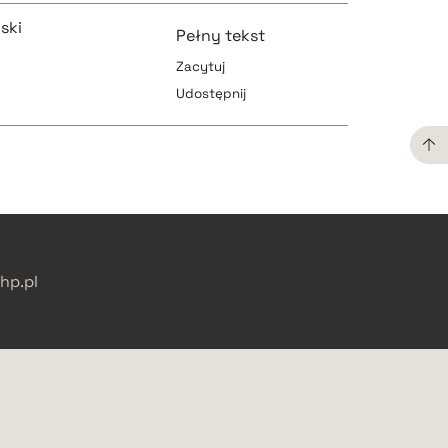
ski
Pełny tekst
Zacytuj
pobierz cytat
Udostępnij
pobierz cytat
pobierz cytat
pobierz cytat
p.pl
pobierz cytat