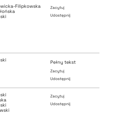
ewicka-Filipkowska
Zacytuj
błońska
Udostępnij
ski
pobierz cytat
ski
Pełny tekst
pobierz cytat
Zacytuj
Udostępnij
pobierz cytat
ski
Zacytuj
ska
Udostępnij
ski
wski
pobierz cytat
pobierz cytat