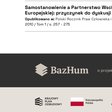
Samostanowienie a Partnerstwo Wsch
BIBTEX
Europejskiej: przyczynek do dyskusji
Opublikowano w:
Polski Rocznik Praw Człowieka 
CZYSTY TEKST
2010 / Tom 1 / s. 257 - 275
BIBTEX
CZYSTY TEKST
o proje
BIBTEX