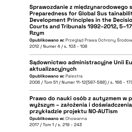
Sprawozdanie z międzynarodowego s
Preparedness for Global Sus tainabili
Development Principles in the Decisio
CZYSTY TEKST
Courts and Tribunals 1992–2012, 5–17
Rzym
Opublikowano w:
Przegląd Prawa Ochrony Środow
2012 / Numer 4 / s. 103 - 108
BIBTEX
Sądownictwo administracyjne Unii Eur
aktualizacyjnych
Opublikowano w:
Palestra
CZYSTY TEKST
2006 / Tom 51 / Numer 11-12(587-588) / s. 166 - 17
Prawo do nauki osób z autyzmem w p
wyższym – założenia i doświadczeni
BIBTEX
przykładzie projektu NO‑AUTism
CZYSTY TEKST
Opublikowano w:
Chowanna
2017 / Tom 1 / s. 219 - 243