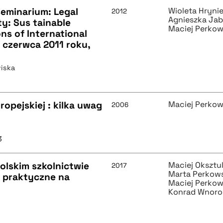
eminarium: Legal
Wioleta Hryni
2012
Agnieszka Ja
ty: Sus tainable
Maciej Perkow
ns of International
 czerwca 2011 roku,
iska
opejskiej : kilka uwag
Maciej Perkow
2006
3
olskim szkolnictwie
Maciej Oksztul
2017
Marta Perkow
a praktyczne na
Maciej Perkow
Konrad Wnoro