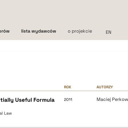
torów
lista wydawców
o projekcie
Interlinia
mała
średnia
duża
ROK
AUTORZY
tially Useful Formula
Maciej Perkow
2011
al Law