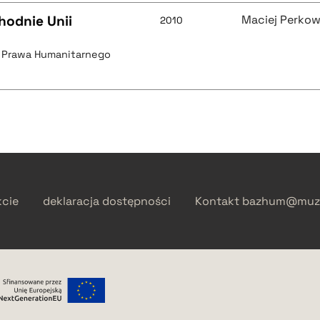
odnie Unii
Maciej Perkow
2010
i Prawa Humanitarnego
kcie
deklaracja dostępności
Kontakt
bazhum@muzh