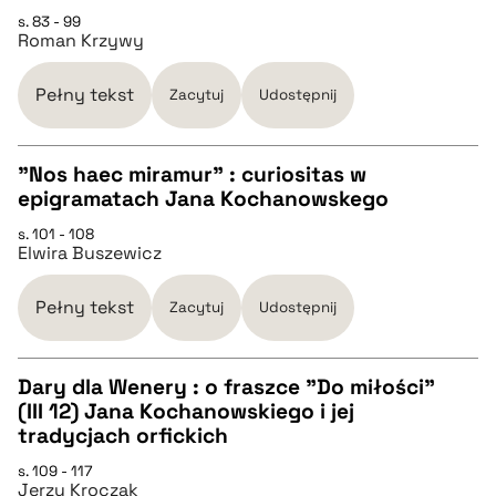
CZYSTY TEKST
s. 83 - 99
Roman Krzywy
pobierz cytat
Pełny tekst
Zacytuj
Udostępnij
BIBTEX
"Nos haec miramur" : curiositas w
epigramatach Jana Kochanowskego
pobierz cytat
CZYSTY TEKST
s. 101 - 108
Elwira Buszewicz
pobierz cytat
Pełny tekst
Zacytuj
Udostępnij
BIBTEX
Dary dla Wenery : o fraszce "Do miłości"
(III 12) Jana Kochanowskiego i jej
pobierz cytat
CZYSTY TEKST
tradycjach orfickich
s. 109 - 117
Jerzy Kroczak
pobierz cytat