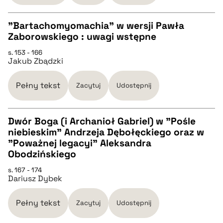
BIBTEX
"Bartachomyomachia" w wersji Pawła
Zaborowskiego : uwagi wstępne
pobierz cytat
CZYSTY TEKST
s. 153 - 166
Jakub Zbądzki
pobierz cytat
Pełny tekst
Zacytuj
Udostępnij
BIBTEX
Dwór Boga (i Archanioł Gabriel) w "Pośle
niebieskim" Andrzeja Dębołęckiego oraz w
pobierz cytat
CZYSTY TEKST
"Poważnej legacyi" Aleksandra
Obodzińskiego
pobierz cytat
s. 167 - 174
Dariusz Dybek
BIBTEX
Pełny tekst
Zacytuj
Udostępnij