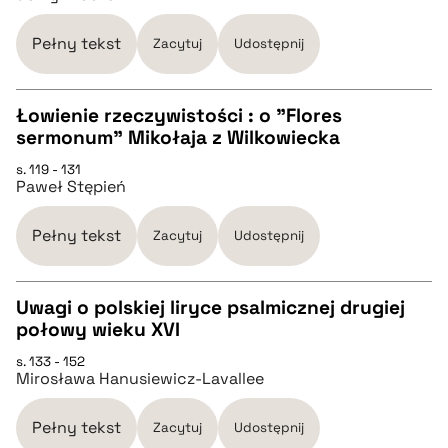
Pełny tekst
Zacytuj
Udostępnij
BIBTEX
Łowienie rzeczywistości : o "Flores
pobierz cytat
sermonum" Mikołaja z Wilkowiecka
CZYSTY TEKST
s. 119 - 131
Paweł Stępień
pobierz cytat
Pełny tekst
Zacytuj
Udostępnij
BIBTEX
Uwagi o polskiej liryce psalmicznej drugiej
połowy wieku XVI
pobierz cytat
CZYSTY TEKST
s. 133 - 152
Mirosława Hanusiewicz-Lavallee
pobierz cytat
Pełny tekst
Zacytuj
Udostępnij