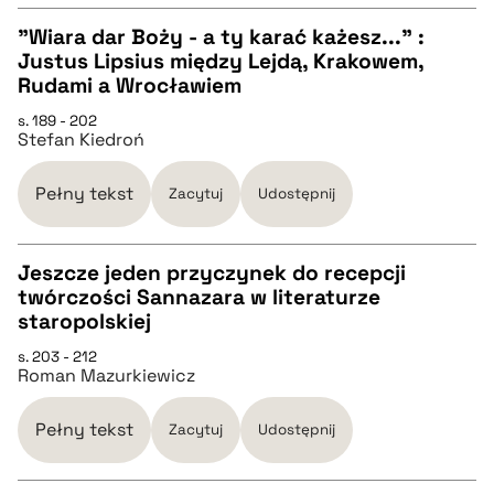
"Wiara dar Boży - a ty karać każesz..." :
pobierz cytat
Justus Lipsius między Lejdą, Krakowem,
CZYSTY TEKST
Rudami a Wrocławiem
s. 189 - 202
Stefan Kiedroń
pobierz cytat
Pełny tekst
Zacytuj
Udostępnij
BIBTEX
Jeszcze jeden przyczynek do recepcji
pobierz cytat
twórczości Sannazara w literaturze
CZYSTY TEKST
staropolskiej
s. 203 - 212
Roman Mazurkiewicz
pobierz cytat
Pełny tekst
Zacytuj
Udostępnij
BIBTEX