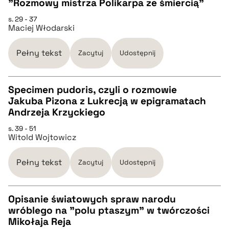
"Rozmowy mistrza Polikarpa ze śmiercią"
CZYSTY TEKST
s. 29 - 37
Maciej Włodarski
pobierz cytat
Pełny tekst
Zacytuj
Udostępnij
BIBTEX
Specimen pudoris, czyli o rozmowie
Jakuba Pizona z Lukrecją w epigramatach
pobierz cytat
CZYSTY TEKST
Andrzeja Krzyckiego
s. 39 - 51
Witold Wojtowicz
pobierz cytat
Pełny tekst
Zacytuj
Udostępnij
BIBTEX
Opisanie światowych spraw narodu
pobierz cytat
wróblego na "polu ptaszym" w twórczości
CZYSTY TEKST
Mikołaja Reja