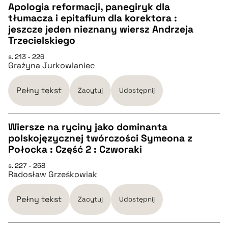
Apologia reformacji, panegiryk dla
pobierz cytat
tłumacza i epitafium dla korektora :
CZYSTY TEKST
jeszcze jeden nieznany wiersz Andrzeja
Trzecielskiego
pobierz cytat
s. 213 - 226
Grażyna Jurkowlaniec
BIBTEX
Pełny tekst
Zacytuj
Udostępnij
pobierz cytat
Wiersze na ryciny jako dominanta
polskojęzycznej twórczości Symeona z
CZYSTY TEKST
Połocka : Część 2 : Czworaki
s. 227 - 258
Radosław Grześkowiak
pobierz cytat
Pełny tekst
Zacytuj
Udostępnij
BIBTEX