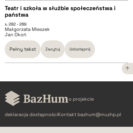
Teatr i szkoła w służbie społeczeństwa i
państwa
CZYSTY TEKST
s. 282 - 289
Małgorzata Mieszek
Jan Okoń
pobierz cytat
Pełny tekst
Zacytuj
Udostępnij
BIBTEX
pobierz cytat
CZYSTY TEKST
o projekcie
pobierz cytat
deklaracja dostępności
Kontakt
bazhum@muzhp.pl
BIBTEX