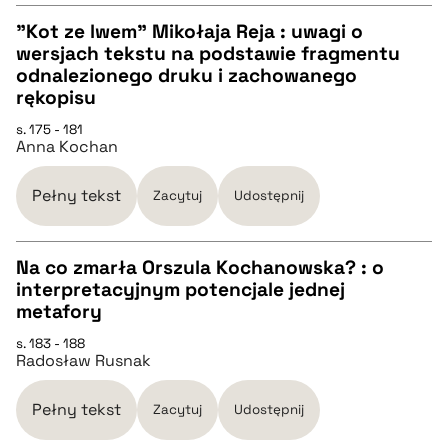
pobierz cytat
"Kot ze lwem" Mikołaja Reja : uwagi o
wersjach tekstu na podstawie fragmentu
CZYSTY TEKST
odnalezionego druku i zachowanego
rękopisu
pobierz cytat
s. 175 - 181
Anna Kochan
BIBTEX
Pełny tekst
Zacytuj
Udostępnij
pobierz cytat
Na co zmarła Orszula Kochanowska? : o
interpretacyjnym potencjale jednej
CZYSTY TEKST
metafory
s. 183 - 188
Radosław Rusnak
pobierz cytat
Pełny tekst
Zacytuj
Udostępnij
BIBTEX