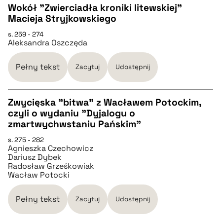
Wokół "Zwierciadła kroniki litewskiej"
pobierz cytat
Macieja Stryjkowskiego
CZYSTY TEKST
s. 259 - 274
Aleksandra Oszczęda
pobierz cytat
Pełny tekst
Zacytuj
Udostępnij
BIBTEX
Zwycięska "bitwa" z Wacławem Potockim,
czyli o wydaniu "Dyjalogu o
pobierz cytat
CZYSTY TEKST
zmartwychwstaniu Pańskim"
s. 275 - 282
Agnieszka Czechowicz
pobierz cytat
Dariusz Dybek
Radosław Grześkowiak
Wacław Potocki
BIBTEX
Pełny tekst
Zacytuj
Udostępnij
pobierz cytat