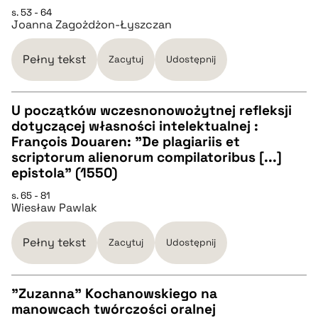
s. 53 - 64
Joanna Zagożdżon-Łyszczan
pobierz cytat
Pełny tekst
Zacytuj
Udostępnij
BIBTEX
U początków wczesnonowożytnej refleksji
pobierz cytat
dotyczącej własności intelektualnej :
CZYSTY TEKST
François Douaren: "De plagiariis et
scriptorum alienorum compilatoribus [...]
epistola" (1550)
pobierz cytat
s. 65 - 81
Wiesław Pawlak
BIBTEX
Pełny tekst
Zacytuj
Udostępnij
pobierz cytat
"Zuzanna" Kochanowskiego na
manowcach twórczości oralnej