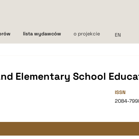
torów
lista wydawców
o projekcie
Interlinia
mała
średnia
duża
and Elementary School Educa
ISSN
2084-799