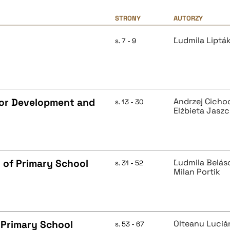
STRONY
AUTORZY
Ľudmila Liptá
s. 7 - 9
for Development and
Andrzej Cicho
s. 13 - 30
Elżbieta Jasz
 of Primary School
Ľudmila Belás
s. 31 - 52
Milan Portik
 Primary School
Olteanu Lucián
s. 53 - 67