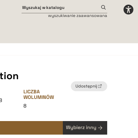
wyszukiwanie zaawansowana
Odstępy międzyliterowe
małe
średnie
duże
tion
Udostępnij
LICZBA
WOLUMINÓW
8
8
Wybierz inny