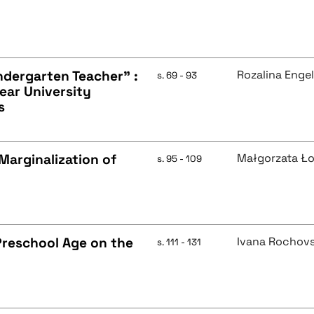
ndergarten Teacher" :
Rozalina Engel
s. 69 - 93
ear University
s
Marginalization of
Małgorzata Ł
s. 95 - 109
Preschool Age on the
Ivana Rochov
s. 111 - 131