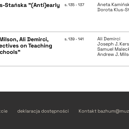
us-Stańska "(Anti)early
Aneta Kamińs
s. 135 - 137
Dorota Klus-S
ilson, Ali Demirci,
Ali Demirci
s. 139 - 141
Joseph J. Kers
pectives on Teaching
Samuel Malec
Schools"
Andrew J. Mil
kcie
deklaracja dostępności
Kontakt
bazhum@muzh