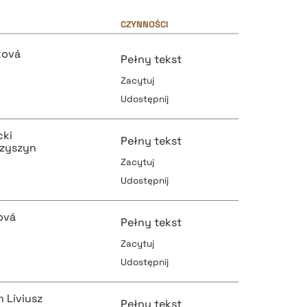
CZYNNOŚCI
ková
Pełny tekst
Zacytuj
Udostępnij
cki
Pełny tekst
czyszyn
Zacytuj
Udostępnij
pobierz cytat
ová
Pełny tekst
Zacytuj
Udostępnij
pobierz cytat
pobierz cytat
 Líviusz
Pełny tekst