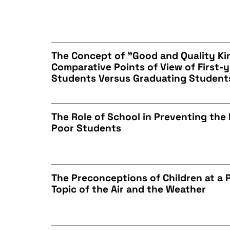
BIBTEX
CZYSTY TEKST
The Concept of "Good and Quality Ki
Comparative Points of View of First-y
BIBTEX
Students Versus Graduating Student
CZYSTY TEKST
The Role of School in Preventing the 
Poor Students
BIBTEX
CZYSTY TEKST
The Preconceptions of Children at a 
Topic of the Air and the Weather
BIBTEX
CZYSTY TEKST