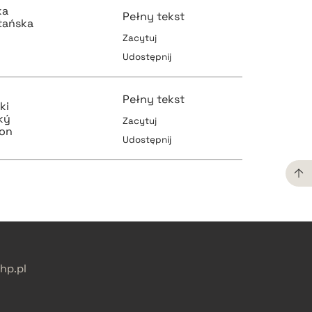
ka
Pełny tekst
tańska
Zacytuj
Udostępnij
pobierz cytat
pobierz cytat
Pełny tekst
ki
ký
Zacytuj
son
Udostępnij
pobierz cytat
pobierz cytat
pobierz cytat
pobierz cytat
p.pl