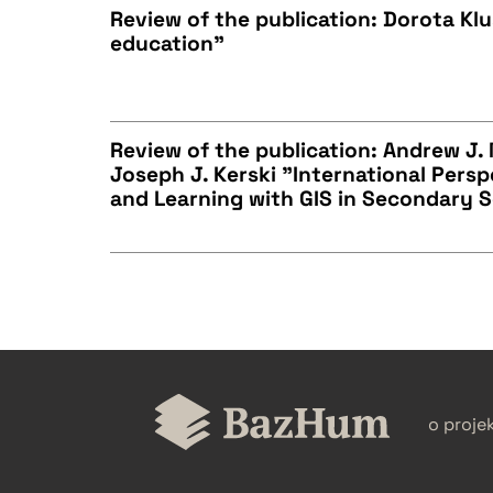
Review of the publication: Dorota Kl
education"
BIBTEX
CZYSTY TEKST
Review of the publication: Andrew J. M
Joseph J. Kerski "International Pers
BIBTEX
and Learning with GIS in Secondary 
CZYSTY TEKST
BIBTEX
CZYSTY TEKST
o proje
BIBTEX