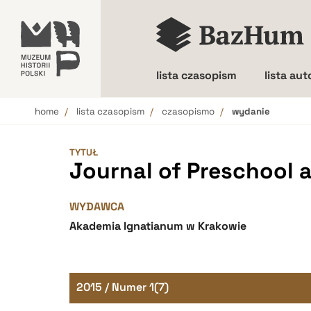
lista czasopism
lista au
home
lista czasopism
czasopismo
wydanie
Wielkość liter
TYTUŁ
Journal of Preschool 
WYDAWCA
Akademia Ignatianum w Krakowie
2015 / Numer 1(7)