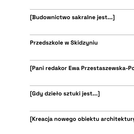
CZYSTY TEKST
BIBTEX
[Budownictwo sakralne jest...]
CZYSTY TEKST
BIBTEX
Przedszkole w Skidzyniu
CZYSTY TEKST
BIBTEX
[Pani redakor Ewa Przestaszewska-P
CZYSTY TEKST
BIBTEX
[Gdy dzieło sztuki jest...]
CZYSTY TEKST
BIBTEX
[Kreacja nowego obiektu architektury