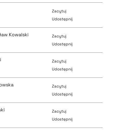
Zacytuj
pobierz cytat
Udostępnij
pobierz cytat
ław Kowalski
Zacytuj
pobierz cytat
Udostępnij
pobierz cytat
i
Zacytuj
pobierz cytat
Udostępnij
pobierz cytat
kowska
Zacytuj
pobierz cytat
Udostępnij
pobierz cytat
ki
Zacytuj
pobierz cytat
Udostępnij
pobierz cytat