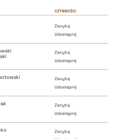
CZYNNOŚCI
Zacytuj
Udostępnij
owski
Zacytuj
ski
Udostępnij
potowski
Zacytuj
pobierz cytat
Udostępnij
wak
Zacytuj
pobierz cytat
Udostępnij
pobierz cytat
nko
Zacytuj
pobierz cytat