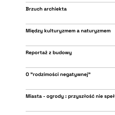
CZYSTY TEKST
BIBTEX
Brzuch archiekta
CZYSTY TEKST
BIBTEX
Między kulturyzmem a naturyzmem
CZYSTY TEKST
BIBTEX
Reportaż z budowy
CZYSTY TEKST
BIBTEX
O "rodzimości negatywnej"
CZYSTY TEKST
BIBTEX
Miasta - ogrody : przyszłość nie spe
CZYSTY TEKST