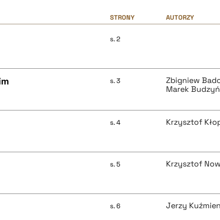
STRONY
AUTORZY
s. 2
im
Zbigniew Bad
s. 3
Marek Budzyń
Krzysztof Kło
s. 4
Krzysztof No
s. 5
Jerzy Kuźmie
s. 6