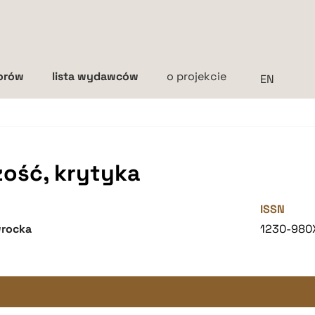
torów
lista wydawców
o projekcie
Interlinia
mała
średnia
duża
zość, krytyka
ISSN
wrocka
1230-980