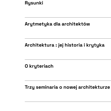
BIBTEX
Rysunki
CZYSTY TEKST
BIBTEX
Arytmetyka dla architektów
CZYSTY TEKST
BIBTEX
Architektura : jej historia i krytyka
CZYSTY TEKST
BIBTEX
O kryteriach
CZYSTY TEKST
BIBTEX
Trzy seminaria o nowej architekturze
CZYSTY TEKST
BIBTEX