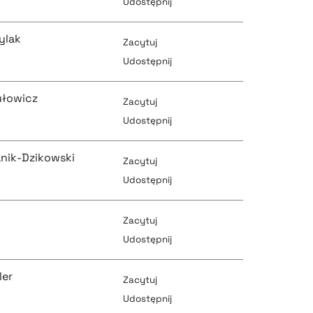
Udostępnij
pobierz cytat
ylak
Zacytuj
pobierz cytat
Udostępnij
pobierz cytat
ułowicz
Zacytuj
pobierz cytat
Udostępnij
pobierz cytat
nik-Dzikowski
Zacytuj
pobierz cytat
Udostępnij
pobierz cytat
Zacytuj
pobierz cytat
Udostępnij
pobierz cytat
ler
Zacytuj
pobierz cytat
Udostępnij
pobierz cytat