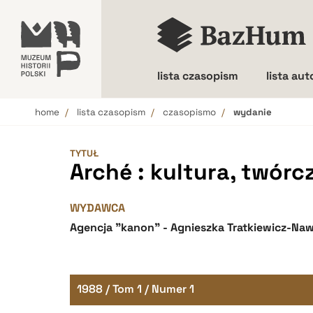
lista czasopism
lista au
home
lista czasopism
czasopismo
wydanie
Wielkość liter
TYTUŁ
Arché : kultura, twórc
WYDAWCA
Agencja "kanon" - Agnieszka Tratkiewicz-Na
1988 / Tom 1 / Numer 1