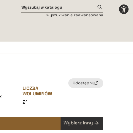
wyszukiwanie zaawansowana
Odstępy międzyliterowe
małe
średnie
duże
Udostępnij
LICZBA
WOLUMINÓW
X
21
Wybierz inny