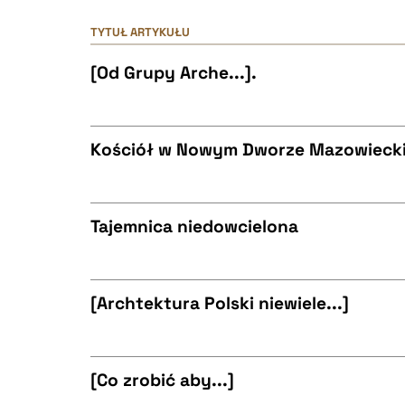
TYTUŁ ARTYKUŁU
[Od Grupy Arche...].
Kościół w Nowym Dworze Mazowieck
CZYSTY TEKST
Tajemnica niedowcielona
CZYSTY TEKST
BIBTEX
[Archtektura Polski niewiele...]
CZYSTY TEKST
BIBTEX
[Co zrobić aby...]