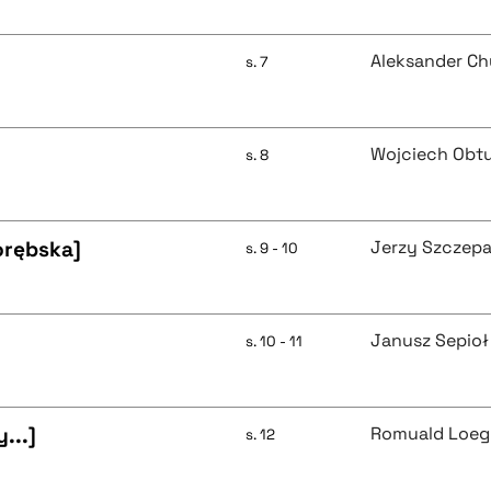
Aleksander Ch
s. 7
Wojciech Obt
s. 8
orębska]
Jerzy Szczepa
s. 9 - 10
Janusz Sepioł
s. 10 - 11
...]
Romuald Loeg
s. 12