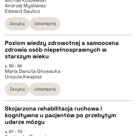
Michał Kuszewski
Andrzej Myśliwiec
Edward Saulicz
BIBTEX
Zacytuj
Udostępnij
pobierz cytat
Poziom wiedzy zdrowotnej a samoocena
zdrowia osób niepełnosprawnych w
CZYSTY TEKST
starszym wieku
s. 55 - 65
Maria Danuta Głowacka
pobierz cytat
Urszula Kwapisz
Zacytuj
Udostępnij
BIBTEX
Skojarzona rehabilitacja ruchowa i
pobierz cytat
kognitywna u pacjentów po przebytym
CZYSTY TEKST
udarze mózgu
s. 67 - 70