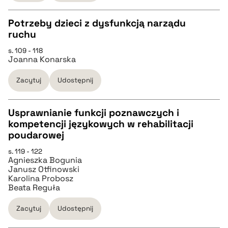
BIBTEX
Potrzeby dzieci z dysfunkcją narządu
ruchu
pobierz cytat
CZYSTY TEKST
s. 109 - 118
Joanna Konarska
pobierz cytat
Zacytuj
Udostępnij
BIBTEX
Usprawnianie funkcji poznawczych i
kompetencji językowych w rehabilitacji
pobierz cytat
CZYSTY TEKST
poudarowej
s. 119 - 122
Agnieszka Bogunia
pobierz cytat
Janusz Otfinowski
Karolina Probosz
Beata Reguła
BIBTEX
Zacytuj
Udostępnij
pobierz cytat