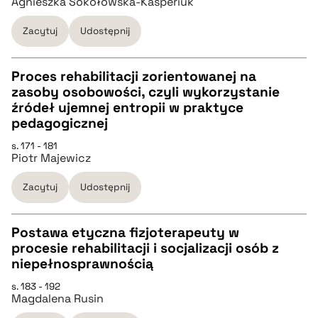
Agnieszka Sokołowska-Kasperiuk
Zacytuj
Udostępnij
BIBTEX
Proces rehabilitacji zorientowanej na
pobierz cytat
zasoby osobowości, czyli wykorzystanie
CZYSTY TEKST
źródeł ujemnej entropii w praktyce
pedagogicznej
pobierz cytat
s. 171 - 181
Piotr Majewicz
BIBTEX
Zacytuj
Udostępnij
pobierz cytat
Postawa etyczna fizjoterapeuty w
procesie rehabilitacji i socjalizacji osób z
CZYSTY TEKST
niepełnosprawnością
s. 183 - 192
Magdalena Rusin
pobierz cytat