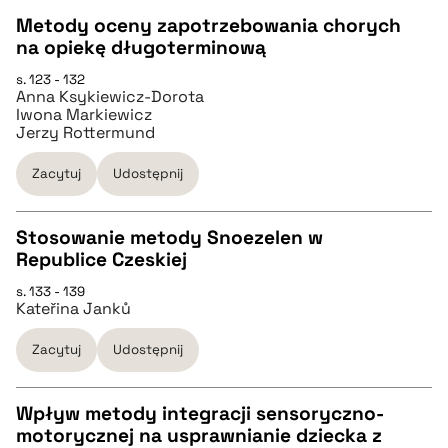
Metody oceny zapotrzebowania chorych
na opiekę długoterminową
CZYSTY TEKST
s. 123 - 132
Anna Ksykiewicz-Dorota
Iwona Markiewicz
pobierz cytat
Jerzy Rottermund
Zacytuj
Udostępnij
BIBTEX
Stosowanie metody Snoezelen w
pobierz cytat
Republice Czeskiej
CZYSTY TEKST
s. 133 - 139
Kateřina Janků
pobierz cytat
Zacytuj
Udostępnij
BIBTEX
Wpływ metody integracji sensoryczno-
motorycznej na usprawnianie dziecka z