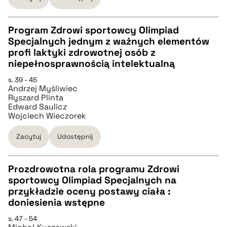
BIBTEX
Program Zdrowi sportowcy Olimpiad
pobierz cytat
Specjalnych jednym z ważnych elementów
CZYSTY TEKST
profi laktyki zdrowotnej osób z
niepełnosprawnością intelektualną
pobierz cytat
s. 39 - 45
Andrzej Myśliwiec
Ryszard Plinta
Edward Saulicz
BIBTEX
Wojciech Wieczorek
Zacytuj
Udostępnij
pobierz cytat
Prozdrowotna rola programu Zdrowi
sportowcy Olimpiad Specjalnych na
CZYSTY TEKST
przykładzie oceny postawy ciała :
doniesienia wstępne
pobierz cytat
s. 47 - 54