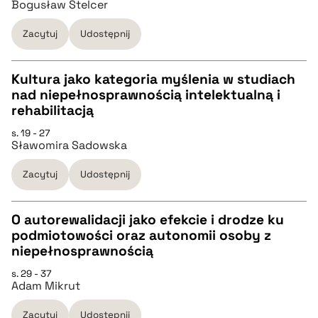
Bogusław Stelcer
pobierz cytat
Zacytuj
Udostępnij
BIBTEX
Kultura jako kategoria myślenia w studiach
pobierz cytat
nad niepełnosprawnością intelektualną i
CZYSTY TEKST
rehabilitacją
s. 19 - 27
Sławomira Sadowska
pobierz cytat
Zacytuj
Udostępnij
BIBTEX
O autorewalidacji jako efekcie i drodze ku
pobierz cytat
podmiotowości oraz autonomii osoby z
CZYSTY TEKST
niepełnosprawnością
s. 29 - 37
Adam Mikrut
pobierz cytat
Zacytuj
Udostępnij