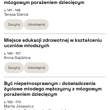
pobierz cytat
CZYSTY TEKST
mózgowym porażeniem dziecięcym
s. 141 - 148
Teresa Gierok
pobierz cytat
Zacytuj
Udostępnij
BIBTEX
Miejsce edukacji zdrowotnej w kształceniu
pobierz cytat
uczniów młodszych
CZYSTY TEKST
s. 149 - 157
Anna Gajdzica
pobierz cytat
Zacytuj
Udostępnij
BIBTEX
Być niepełnosprawnym : doświadczenia
życiowe młodego mężczyzny z mózgowym
pobierz cytat
CZYSTY TEKST
porażeniem dziecięcym
s. 159 - 170
Marta Jósewicz
pobierz cytat