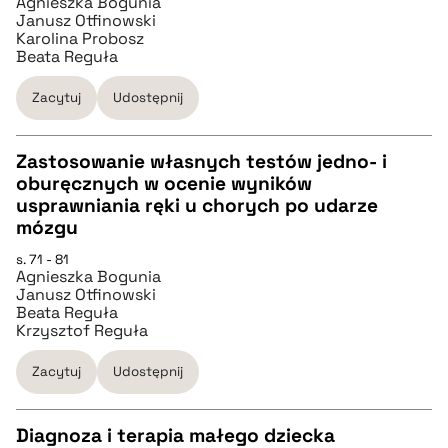
Agnieszka Bogunia
pobierz cytat
Janusz Otfinowski
Karolina Probosz
Beata Reguła
BIBTEX
Zacytuj
Udostępnij
pobierz cytat
Zastosowanie własnych testów jedno- i
oburęcznych w ocenie wyników
CZYSTY TEKST
usprawniania ręki u chorych po udarze
mózgu
pobierz cytat
s. 71 - 81
Agnieszka Bogunia
Janusz Otfinowski
Beata Reguła
BIBTEX
Krzysztof Reguła
Zacytuj
Udostępnij
pobierz cytat
Diagnoza i terapia małego dziecka