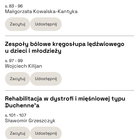
s. 83 - 96
CZYSTY TEKST
Małgorzata Kowalska-Kantyka
Zacytuj
Udostępnij
pobierz cytat
Zespoły bólowe kręgosłupa lędźwiowego
BIBTEX
u dzieci i młodzieży
CZYSTY TEKST
s. 97 - 99
pobierz cytat
Wojciech Kilijan
pobierz cytat
Zacytuj
Udostępnij
BIBTEX
Rehabilitacja w dystrofi i mięśniowej typu
Duchenne'a
pobierz cytat
CZYSTY TEKST
s. 101 - 107
Sławomir Grzeszczyk
pobierz cytat
Zacytuj
Udostępnij