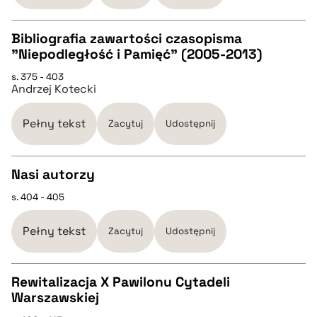
Bibliografia zawartości czasopisma
"Niepodległość i Pamięć" (2005-2013)
CZYSTY TEKST
s. 375 - 403
Andrzej Kotecki
pobierz cytat
Pełny tekst
Zacytuj
Udostępnij
BIBTEX
Nasi autorzy
pobierz cytat
s. 404 - 405
CZYSTY TEKST
Pełny tekst
Zacytuj
Udostępnij
pobierz cytat
Rewitalizacja X Pawilonu Cytadeli
BIBTEX
Warszawskiej
CZYSTY TEKST