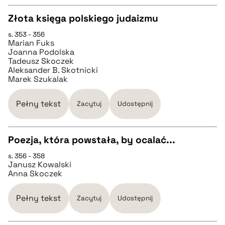
BIBTEX
Złota księga polskiego judaizmu
pobierz cytat
s. 353 - 356
CZYSTY TEKST
Marian Fuks
Joanna Podolska
Tadeusz Skoczek
pobierz cytat
Aleksander B. Skotnicki
Marek Szukalak
BIBTEX
Pełny tekst
Zacytuj
Udostępnij
pobierz cytat
Poezja, która powstała, by ocalać...
s. 356 - 358
CZYSTY TEKST
Janusz Kowalski
Anna Skoczek
pobierz cytat
Pełny tekst
Zacytuj
Udostępnij
BIBTEX