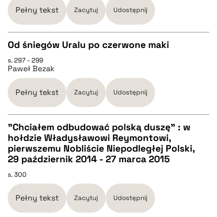
Pełny tekst
Zacytuj
Udostępnij
BIBTEX
Od śniegów Uralu po czerwone maki
pobierz cytat
s. 297 - 299
CZYSTY TEKST
Paweł Bezak
pobierz cytat
Pełny tekst
Zacytuj
Udostępnij
BIBTEX
"Chciałem odbudować polską duszę" : w
hołdzie Władysławowi Reymontowi,
CZYSTY TEKST
pierwszemu Nobliście Niepodległej Polski,
pobierz cytat
29 październik 2014 - 27 marca 2015
pobierz cytat
s. 300
Pełny tekst
Zacytuj
Udostępnij
BIBTEX