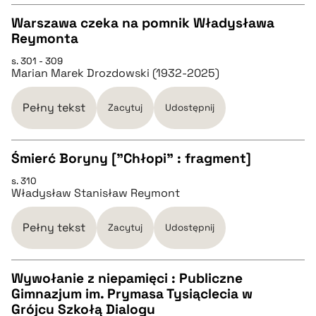
pobierz cytat
Warszawa czeka na pomnik Władysława
Reymonta
CZYSTY TEKST
s. 301 - 309
Marian Marek Drozdowski (1932-2025)
pobierz cytat
Pełny tekst
Zacytuj
Udostępnij
BIBTEX
Śmierć Boryny ["Chłopi" : fragment]
pobierz cytat
s. 310
CZYSTY TEKST
Władysław Stanisław Reymont
pobierz cytat
Pełny tekst
Zacytuj
Udostępnij
BIBTEX
Wywołanie z niepamięci : Publiczne
Gimnazjum im. Prymasa Tysiąclecia w
CZYSTY TEKST
Grójcu Szkołą Dialogu
pobierz cytat