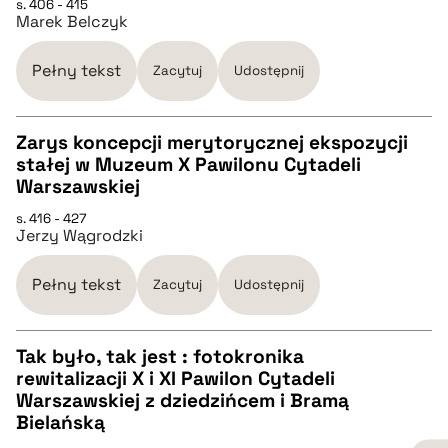
s. 406 - 415
pobierz cytat
Marek Belczyk
pobierz cytat
Pełny tekst
Zacytuj
Udostępnij
BIBTEX
Zarys koncepcji merytorycznej ekspozycji
stałej w Muzeum X Pawilonu Cytadeli
pobierz cytat
CZYSTY TEKST
Warszawskiej
s. 416 - 427
Jerzy Wągrodzki
pobierz cytat
Pełny tekst
Zacytuj
Udostępnij
BIBTEX
Tak było, tak jest : fotokronika
pobierz cytat
rewitalizacji X i XI Pawilon Cytadeli
CZYSTY TEKST
Warszawskiej z dziedzińcem i Bramą
Bielańską