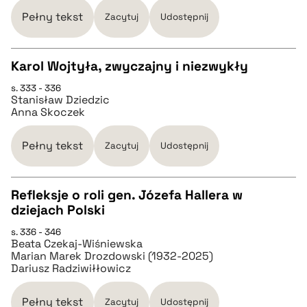
pobierz cytat
Pełny tekst
Zacytuj
Udostępnij
BIBTEX
Karol Wojtyła, zwyczajny i niezwykły
s. 333 - 336
CZYSTY TEKST
pobierz cytat
Stanisław Dziedzic
Anna Skoczek
pobierz cytat
Pełny tekst
Zacytuj
Udostępnij
BIBTEX
Refleksje o roli gen. Józefa Hallera w
dziejach Polski
pobierz cytat
CZYSTY TEKST
s. 336 - 346
Beata Czekaj-Wiśniewska
Marian Marek Drozdowski (1932-2025)
pobierz cytat
Dariusz Radziwiłłowicz
Pełny tekst
BIBTEX
Zacytuj
Udostępnij