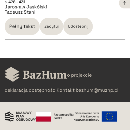
pobierz cytat
s. 428 - 431
Jarosław Jaskólski
Tadeusz Stani
BIBTEX
Pełny tekst
Zacytuj
Udostępnij
pobierz cytat
CZYSTY TEKST
o projekcie
pobierz cytat
deklaracja dostępności
Kontakt
bazhum@muzhp.pl
BIBTEX
pobierz cytat