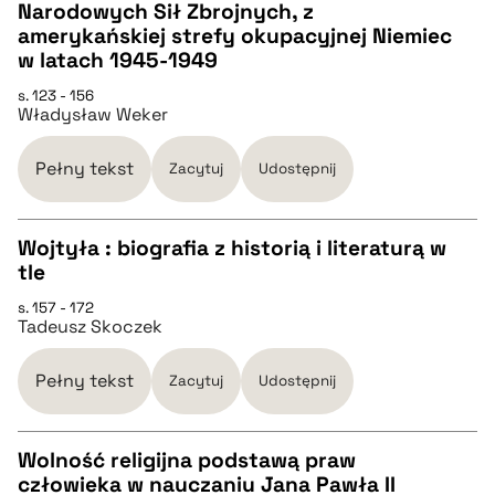
CZYSTY TEKST
Narodowych Sił Zbrojnych, z
pobierz cytat
amerykańskiej strefy okupacyjnej Niemiec
w latach 1945-1949
pobierz cytat
s. 123 - 156
Władysław Weker
BIBTEX
Pełny tekst
Zacytuj
Udostępnij
pobierz cytat
Wojtyła : biografia z historią i literaturą w
tle
CZYSTY TEKST
s. 157 - 172
Tadeusz Skoczek
pobierz cytat
Pełny tekst
Zacytuj
Udostępnij
BIBTEX
Wolność religijna podstawą praw
człowieka w nauczaniu Jana Pawła II
pobierz cytat