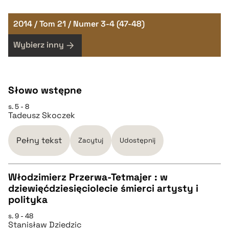
2014 / Tom 21 / Numer 3-4 (47-48)
Wybierz inny
Słowo wstępne
s. 5 - 8
Tadeusz Skoczek
Pełny tekst
Zacytuj
Udostępnij
Włodzimierz Przerwa-Tetmajer : w
dziewięćdziesięciolecie śmierci artysty i
CZYSTY TEKST
polityka
s. 9 - 48
Stanisław Dziedzic
pobierz cytat