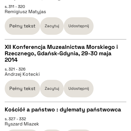
s. 311 - 320
Remigiusz Matyjas
pobierz cytat
Pełny tekst
Zacytuj
Udostępnij
BIBTEX
XII Konferencja Muzealnictwa Morskiego i
pobierz cytat
Rzecznego, Gdańsk-Gdynia, 29-30 maja
CZYSTY TEKST
2014
s. 321 - 326
Andrzej Kotecki
pobierz cytat
Pełny tekst
Zacytuj
Udostępnij
BIBTEX
Kościół a państwo : dylematy państwowca
pobierz cytat
s. 327 - 332
CZYSTY TEKST
Ryszard Miazek