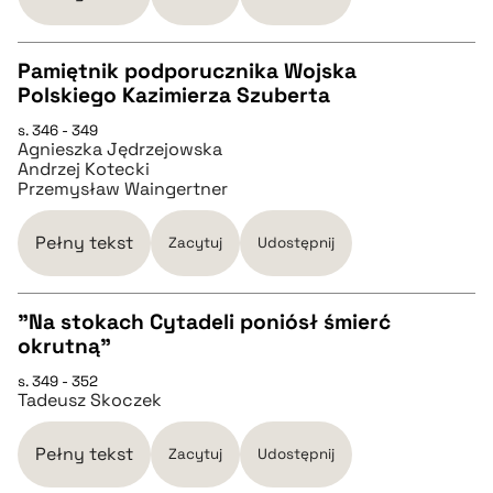
pobierz cytat
Pamiętnik podporucznika Wojska
Polskiego Kazimierza Szuberta
CZYSTY TEKST
s. 346 - 349
Agnieszka Jędrzejowska
Andrzej Kotecki
pobierz cytat
Przemysław Waingertner
Pełny tekst
BIBTEX
Zacytuj
Udostępnij
pobierz cytat
"Na stokach Cytadeli poniósł śmierć
okrutną"
CZYSTY TEKST
s. 349 - 352
Tadeusz Skoczek
pobierz cytat
Pełny tekst
Zacytuj
Udostępnij