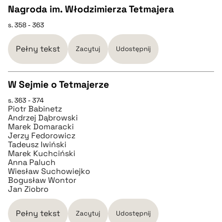
Nagroda im. Włodzimierza Tetmajera
pobierz cytat
s. 358 - 363
CZYSTY TEKST
Pełny tekst
Zacytuj
Udostępnij
pobierz cytat
W Sejmie o Tetmajerze
BIBTEX
s. 363 - 374
CZYSTY TEKST
Piotr Babinetz
pobierz cytat
Andrzej Dąbrowski
Marek Domaracki
pobierz cytat
Jerzy Fedorowicz
Tadeusz Iwiński
Marek Kuchciński
Anna Paluch
BIBTEX
Wiesław Suchowiejko
Bogusław Wontor
Jan Ziobro
pobierz cytat
Pełny tekst
Zacytuj
Udostępnij