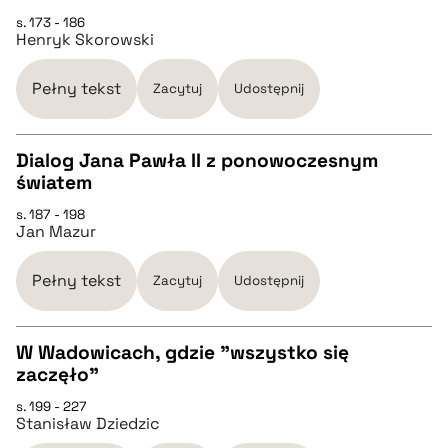
CZYSTY TEKST
s. 173 - 186
Henryk Skorowski
pobierz cytat
Pełny tekst
Zacytuj
Udostępnij
BIBTEX
Dialog Jana Pawła II z ponowoczesnym
światem
pobierz cytat
CZYSTY TEKST
s. 187 - 198
Jan Mazur
pobierz cytat
Pełny tekst
Zacytuj
Udostępnij
BIBTEX
W Wadowicach, gdzie "wszystko się
zaczęło"
pobierz cytat
CZYSTY TEKST
s. 199 - 227
Stanisław Dziedzic
pobierz cytat