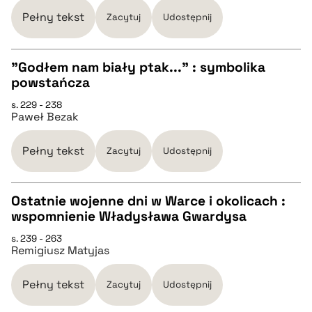
Pełny tekst
Zacytuj
Udostępnij
BIBTEX
"Godłem nam biały ptak..." : symbolika
powstańcza
pobierz cytat
CZYSTY TEKST
s. 229 - 238
Paweł Bezak
pobierz cytat
Pełny tekst
Zacytuj
Udostępnij
BIBTEX
Ostatnie wojenne dni w Warce i okolicach :
wspomnienie Władysława Gwardysa
pobierz cytat
CZYSTY TEKST
s. 239 - 263
Remigiusz Matyjas
pobierz cytat
Pełny tekst
Zacytuj
Udostępnij
BIBTEX