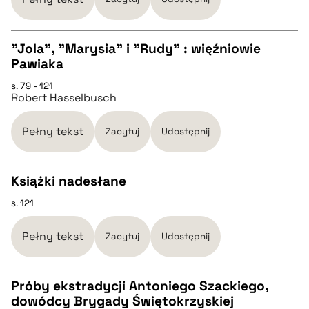
BIBTEX
"Jola", "Marysia" i "Rudy" : więźniowie
Pawiaka
pobierz cytat
CZYSTY TEKST
s. 79 - 121
Robert Hasselbusch
pobierz cytat
Pełny tekst
Zacytuj
Udostępnij
BIBTEX
Książki nadesłane
pobierz cytat
s. 121
CZYSTY TEKST
Pełny tekst
Zacytuj
Udostępnij
pobierz cytat
Próby ekstradycji Antoniego Szackiego,
BIBTEX
dowódcy Brygady Świętokrzyskiej