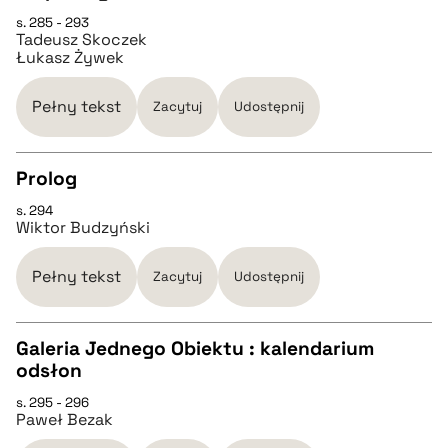
CZYSTY TEKST
s. 285 - 293
Tadeusz Skoczek
Łukasz Żywek
pobierz cytat
Pełny tekst
Zacytuj
Udostępnij
BIBTEX
Prolog
pobierz cytat
s. 294
CZYSTY TEKST
Wiktor Budzyński
pobierz cytat
Pełny tekst
Zacytuj
Udostępnij
BIBTEX
Galeria Jednego Obiektu : kalendarium
odsłon
CZYSTY TEKST
pobierz cytat
s. 295 - 296
Paweł Bezak
pobierz cytat