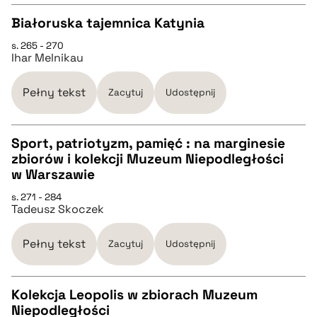
Białoruska tajemnica Katynia
pobierz cytat
s. 265 - 270
CZYSTY TEKST
Ihar Melnikau
pobierz cytat
Pełny tekst
Zacytuj
Udostępnij
BIBTEX
Sport, patriotyzm, pamięć : na marginesie
zbiorów i kolekcji Muzeum Niepodległości
CZYSTY TEKST
w Warszawie
pobierz cytat
s. 271 - 284
Tadeusz Skoczek
pobierz cytat
Pełny tekst
Zacytuj
Udostępnij
BIBTEX
Kolekcja Leopolis w zbiorach Muzeum
pobierz cytat
Niepodległości