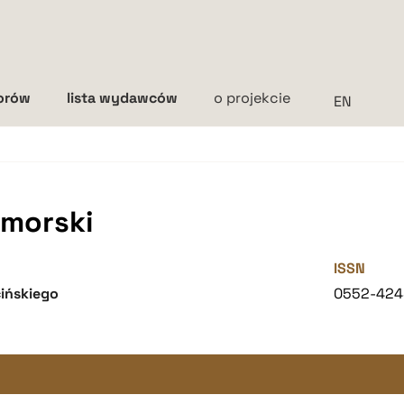
torów
lista wydawców
o projekcie
Interlinia
mała
średnia
duża
morski
ISSN
ińskiego
0552-424