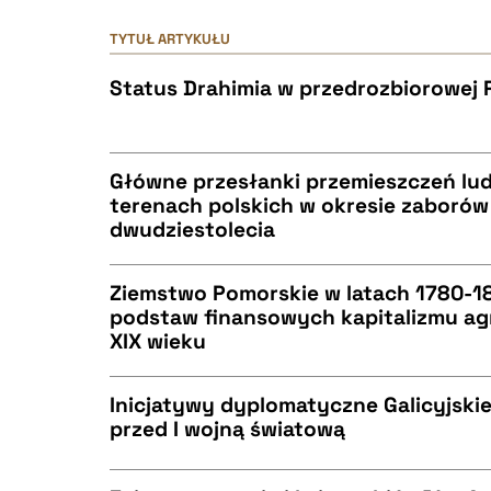
TYTUŁ ARTYKUŁU
Status Drahimia w przedrozbiorowej 
Główne przesłanki przemieszczeń lud
terenach polskich w okresie zaboró
dwudziestolecia
CZYSTY TEKST
Ziemstwo Pomorskie w latach 1780-18
podstaw finansowych kapitalizmu ag
XIX wieku
CZYSTY TEKST
BIBTEX
Inicjatywy dyplomatyczne Galicyjski
przed I wojną światową
CZYSTY TEKST
BIBTEX