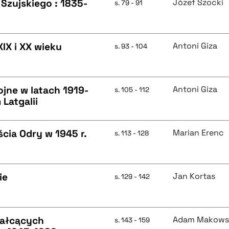
 Szujskiego : 1835-
Józef Szocki
s. 79 - 91
IX i XX wieku
Antoni Giza
s. 93 - 104
jne w latach 1919-
Antoni Giza
s. 105 - 112
Latgalii
cia Odry w 1945 r.
Marian Erenc
s. 113 - 128
ie
Jan Kortas
s. 129 - 142
tałcących
Adam Makows
s. 143 - 159