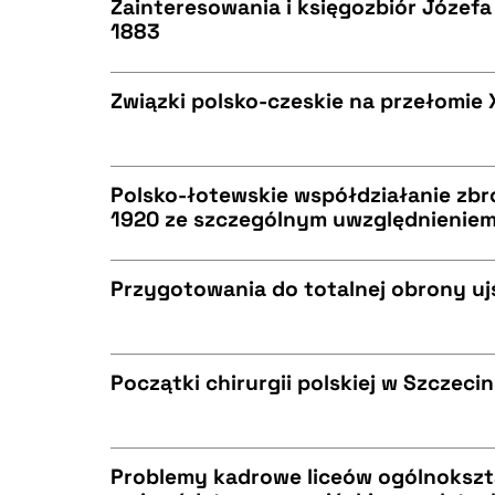
Zainteresowania i księgozbiór Józefa
1883
CZYSTY TEKST
BIBTEX
Związki polsko-czeskie na przełomie X
CZYSTY TEKST
BIBTEX
Polsko-łotewskie współdziałanie zbro
1920 ze szczególnym uwzględnieniem 
CZYSTY TEKST
BIBTEX
Przygotowania do totalnej obrony ujś
CZYSTY TEKST
BIBTEX
Początki chirurgii polskiej w Szczecin
CZYSTY TEKST
BIBTEX
Problemy kadrowe liceów ogólnoksz