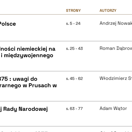
STRONY
AUTORZY
Polsce
Andrzej Nowa
s. 5 - 24
ności niemieckiej na
Roman Dąbrow
s. 25 - 43
w i międzywojennego
75 : uwagi do
Włodzimierz S
s. 45 - 62
rarnego w Prusach w
ej Rady Narodowej
Adam Wątor
s. 63 - 77