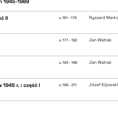
h 1945-1989
ć II
Ryszard Mark
s. 161 - 176
Jan Watrak
s. 177 - 192
Jan Watrak
s. 193 - 198
1945 r. : część I
Józef Kijowsk
s. 199 - 211