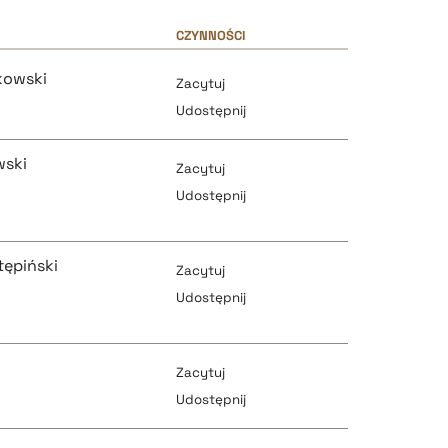
CZYNNOŚCI
kowski
Zacytuj
Udostępnij
ski
Zacytuj
Udostępnij
pobierz cytat
tępiński
Zacytuj
Udostępnij
pobierz cytat
pobierz cytat
Zacytuj
Udostępnij