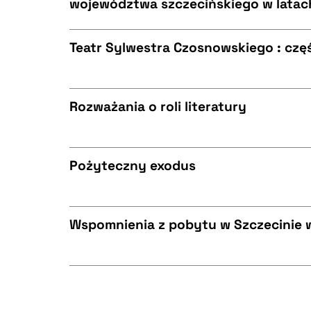
województwa szczecińskiego w latac
CZYSTY TEKST
BIBTEX
Teatr Sylwestra Czosnowskiego : częś
CZYSTY TEKST
BIBTEX
Rozważania o roli literatury
CZYSTY TEKST
BIBTEX
Pożyteczny exodus
CZYSTY TEKST
BIBTEX
Wspomnienia z pobytu w Szczecinie w 
CZYSTY TEKST
BIBTEX