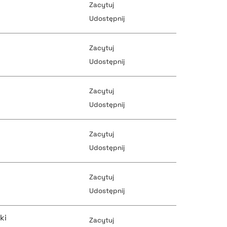
Zacytuj
pobierz cytat
pobierz cytat
Udostępnij
Zacytuj
pobierz cytat
Udostępnij
pobierz cytat
Zacytuj
pobierz cytat
Udostępnij
pobierz cytat
Zacytuj
pobierz cytat
Udostępnij
pobierz cytat
Zacytuj
pobierz cytat
Udostępnij
pobierz cytat
ki
Zacytuj
pobierz cytat