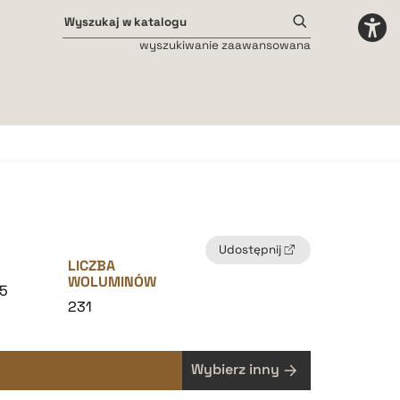
wyszukiwanie zaawansowana
Odstępy międzyliterowe
małe
średnie
duże
Udostępnij
LICZBA
WOLUMINÓW
5
231
Wybierz inny