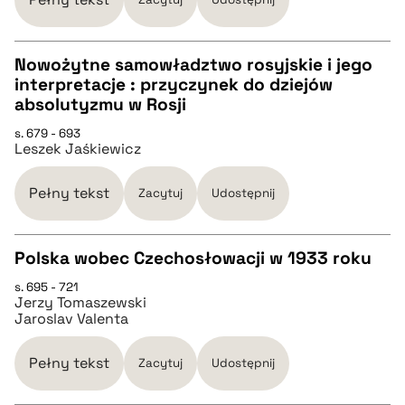
BIBTEX
Nowożytne samowładztwo rosyjskie i jego
interpretacje : przyczynek do dziejów
pobierz cytat
CZYSTY TEKST
absolutyzmu w Rosji
s. 679 - 693
Leszek Jaśkiewicz
pobierz cytat
Pełny tekst
Zacytuj
Udostępnij
BIBTEX
Polska wobec Czechosłowacji w 1933 roku
pobierz cytat
s. 695 - 721
CZYSTY TEKST
Jerzy Tomaszewski
Jaroslav Valenta
pobierz cytat
Pełny tekst
Zacytuj
Udostępnij
BIBTEX