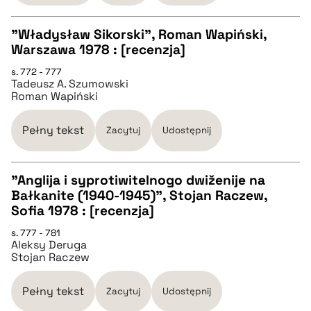
pobierz cytat
"Władysław Sikorski", Roman Wapiński,
Warszawa 1978 : [recenzja]
CZYSTY TEKST
s. 772 - 777
Tadeusz A. Szumowski
Roman Wapiński
pobierz cytat
Pełny tekst
Zacytuj
Udostępnij
BIBTEX
"Anglija i syprotiwitelnogo dwiženije na
pobierz cytat
Bałkanite (1940-1945)", Stojan Raczew,
CZYSTY TEKST
Sofia 1978 : [recenzja]
s. 777 - 781
Aleksy Deruga
pobierz cytat
Stojan Raczew
BIBTEX
Pełny tekst
Zacytuj
Udostępnij