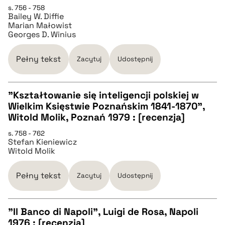
s. 756 - 758
Bailey W. Diffie
pobierz cytat
Marian Małowist
Georges D. Winius
BIBTEX
Pełny tekst
Zacytuj
Udostępnij
pobierz cytat
"Kształtowanie się inteligencji polskiej w
Wielkim Księstwie Poznańskim 1841-1870",
CZYSTY TEKST
Witold Molik, Poznań 1979 : [recenzja]
s. 758 - 762
Stefan Kieniewicz
pobierz cytat
Witold Molik
BIBTEX
Pełny tekst
Zacytuj
Udostępnij
pobierz cytat
"Il Banco di Napoli", Luigi de Rosa, Napoli
1976 : [recenzja]