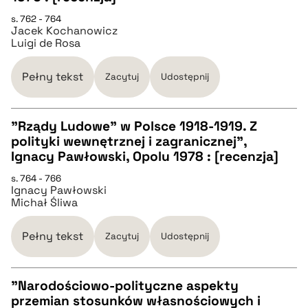
CZYSTY TEKST
s. 762 - 764
Jacek Kochanowicz
Luigi de Rosa
pobierz cytat
Pełny tekst
Zacytuj
Udostępnij
BIBTEX
"Rządy Ludowe" w Polsce 1918-1919. Z
pobierz cytat
polityki wewnętrznej i zagranicznej",
CZYSTY TEKST
Ignacy Pawłowski, Opolu 1978 : [recenzja]
s. 764 - 766
Ignacy Pawłowski
pobierz cytat
Michał Śliwa
BIBTEX
Pełny tekst
Zacytuj
Udostępnij
pobierz cytat
"Narodościowo-polityczne aspekty
przemian stosunków własnościowych i