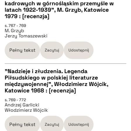
CZYSTY TEKST
kadrowych w górnośląskim przemyśle w
latach 1922-1939", M. Grzyb, Katowice
1979 : [recenzja]
pobierz cytat
s. 767 - 769
M. Grzyb
Jerzy Tomaszewski
BIBTEX
Pełny tekst
Zacytuj
Udostępnij
pobierz cytat
"Nadzieje i złudzenia. Legenda
Piłsudskiego w polskiej literaturze
CZYSTY TEKST
międzywojennej", Włodzimierz Wójcik,
Katowice 1968 : [recenzja]
pobierz cytat
s. 769 - 772
Andrzej Garlicki
Włodzimierz Wójcik
BIBTEX
Pełny tekst
Zacytuj
Udostępnij