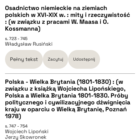
Osadnictwo niemieckie na ziemiach
polskich w XVI-XIX w. : mity i rzeczywistość
pobierz cytat
CZYSTY TEKST
: (w związku z pracami W. Maasa i O.
Kossmanna)
pobierz cytat
s. 723 - 745
Władysław Rusiński
BIBTEX
Pełny tekst
Zacytuj
Udostępnij
pobierz cytat
Polska - Wielka Brytania (1801-1830) : (w
związku z książką Wojciecha Lipońskiego,
CZYSTY TEKST
Polska a Wielka Brytania 1801-1830. Próby
politycznego i cywilizacyjnego dźwignięcia
kraju w oparciu o Wielką Brytanię, Poznań
pobierz cytat
1978)
s. 747 - 754
BIBTEX
Wojciech Lipoński
Jerzy Skowronek