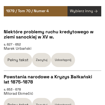
1979 / Tom 70 / Numer 4
Wybierz inny
Niektóre problemy ruchu kredytowego w
ziemi sanockiej w XV w.
s. 627 - 652
Marek Urbański
Pełny tekst
Zacytuj
Udostępnij
Powstania narodowe a Kryzys Bałkański
lat 1875-1878
CZYSTY TEKST
s. 653 - 678
Milorad Ekmečić
pobierz cytat
Pełny tekst
Zacytuj
Udostępnij