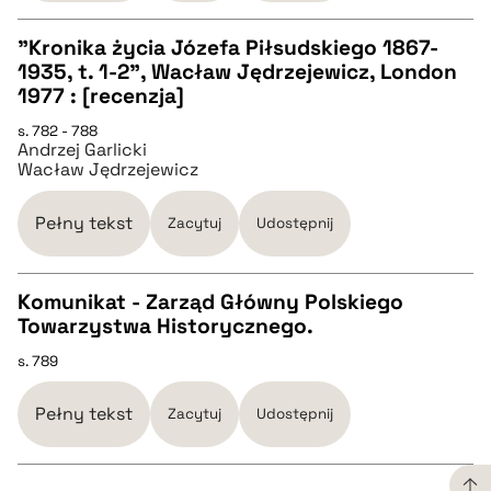
pobierz cytat
"Kronika życia Józefa Piłsudskiego 1867-
1935, t. 1-2", Wacław Jędrzejewicz, London
CZYSTY TEKST
1977 : [recenzja]
s. 782 - 788
Andrzej Garlicki
pobierz cytat
Wacław Jędrzejewicz
BIBTEX
Pełny tekst
Zacytuj
Udostępnij
pobierz cytat
Komunikat - Zarząd Główny Polskiego
Towarzystwa Historycznego.
CZYSTY TEKST
s. 789
pobierz cytat
Pełny tekst
Zacytuj
Udostępnij
BIBTEX