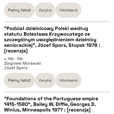
pobierz cytat
Pełny tekst
Zacytuj
Udostępnij
"Podział dzielnicowy Polski według
statutu Bolesława Krzywoustego ze
CZYSTY TEKST
szczególnym uwzględnieniem dzielnicy
seniorackiej", Józef Spors, Słupsk 1978 :
[recenzja]
pobierz cytat
s. 755 - 756
Zbigniew Morawski
Józef Spors
BIBTEX
Pełny tekst
Zacytuj
Udostępnij
pobierz cytat
"Foundations of the Portuguese empire
1415-1580", Bailey W. Diffie, Georges D.
CZYSTY TEKST
Winius, Minneapolis 1977 : [recenzja]