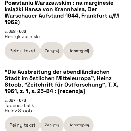
Powstaniu Warszawskim : na marginesie
CZYSTY TEKST
książki Hansa von Krannhalsa, Der
Warschauer Aufstand 1944, Frankfurt a/M
1962)
pobierz cytat
s. 658 - 666
Henryk Zieliński
BIBTEX
Pełny tekst
Zacytuj
Udostępnij
pobierz cytat
"Die Ausbreitung der abendländischen
Stadt im östlichen Mitteleuropa", Heinz
CZYSTY TEKST
Stoob, "Zeitchrift für Ostforschung", T. X,
1961, z. 1, s. 25-84 : [recenzja]
pobierz cytat
s. 667 - 673
Tadeusz Lalik
Heinz Stoob
BIBTEX
Pełny tekst
Zacytuj
Udostępnij