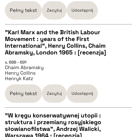
BIBTEX
Pełny tekst
Zacytuj
Udostępnij
pobierz cytat
"Karl Marx and the British Labour
Movement : years of the First
CZYSTY TEKST
International", Henry Collins, Chaim
Abramsky, London 1965 : [recenzja]
pobierz cytat
s. 688 - 691
Chaim Abramsky
Henry Collins
Henryk Katz
BIBTEX
Pełny tekst
Zacytuj
Udostępnij
pobierz cytat
"W kręgu konserwatywnej utopii :
struktura i przemiany rosyjskiego
CZYSTY TEKST
słowianofilstwa", Andrzej Walicki,
Warszawa 1964 : [recenzja]