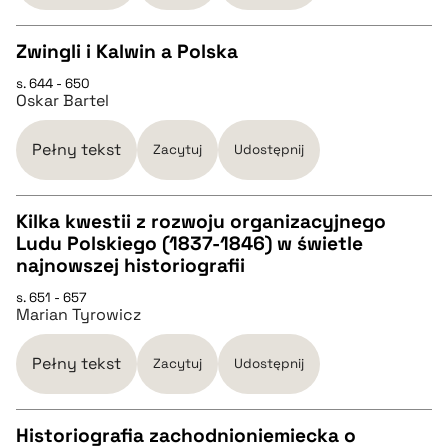
BIBTEX
Zwingli i Kalwin a Polska
pobierz cytat
s. 644 - 650
CZYSTY TEKST
Oskar Bartel
pobierz cytat
Pełny tekst
Zacytuj
Udostępnij
BIBTEX
Kilka kwestii z rozwoju organizacyjnego
Ludu Polskiego (1837-1846) w świetle
CZYSTY TEKST
najnowszej historiografii
pobierz cytat
s. 651 - 657
Marian Tyrowicz
pobierz cytat
Pełny tekst
Zacytuj
Udostępnij
BIBTEX
Historiografia zachodnioniemiecka o
pobierz cytat