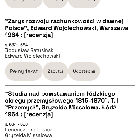
BIBTEX
"Zarys rozwoju rachunkowości w dawnej
pobierz cytat
Polsce", Edward Wojciechowski, Warszawa
CZYSTY TEKST
1964 : [recenzja]
s. 682 - 684
Bogusław Ratusiński
pobierz cytat
Edward Wojciechowski
BIBTEX
Pełny tekst
Zacytuj
Udostępnij
pobierz cytat
"Studia nad powstawaniem łódzkiego
okręgu przemysłowego 1815-1870", T. I
CZYSTY TEKST
"Przemysł", Gryzelda Missalowa, Łódź
1964 : [recenzja]
pobierz cytat
s. 684 - 688
Ireneusz Ihnatowicz
Gryzelda Missalowa