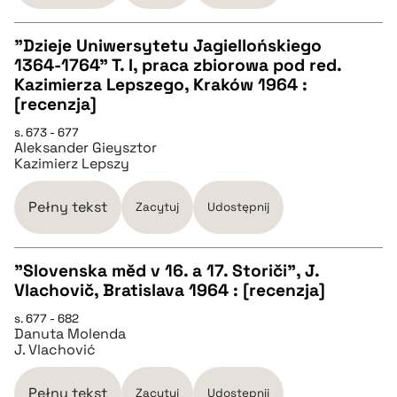
pobierz cytat
"Dzieje Uniwersytetu Jagiellońskiego
1364-1764" T. I, praca zbiorowa pod red.
CZYSTY TEKST
Kazimierza Lepszego, Kraków 1964 :
[recenzja]
pobierz cytat
s. 673 - 677
Aleksander Gieysztor
Kazimierz Lepszy
BIBTEX
Pełny tekst
Zacytuj
Udostępnij
pobierz cytat
"Slovenska měd v 16. a 17. Storiči", J.
Vlachovič, Bratislava 1964 : [recenzja]
CZYSTY TEKST
s. 677 - 682
Danuta Molenda
J. Vlachović
pobierz cytat
Pełny tekst
Zacytuj
Udostępnij