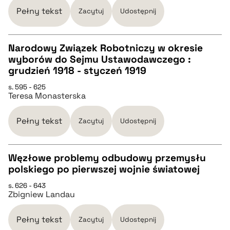
Pełny tekst
Zacytuj
Udostępnij
BIBTEX
Narodowy Związek Robotniczy w okresie
pobierz cytat
wyborów do Sejmu Ustawodawczego :
CZYSTY TEKST
grudzień 1918 - styczeń 1919
s. 595 - 625
Teresa Monasterska
pobierz cytat
Pełny tekst
Zacytuj
Udostępnij
BIBTEX
Węzłowe problemy odbudowy przemysłu
pobierz cytat
polskiego po pierwszej wojnie światowej
CZYSTY TEKST
s. 626 - 643
Zbigniew Landau
pobierz cytat
Pełny tekst
Zacytuj
Udostępnij