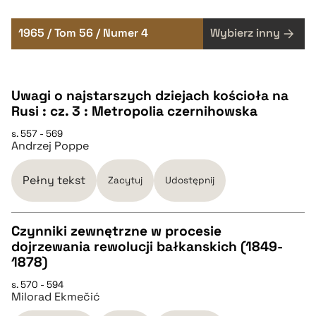
1965 / Tom 56 / Numer 4
Wybierz inny
Uwagi o najstarszych dziejach kościoła na
Rusi : cz. 3 : Metropolia czernihowska
s. 557 - 569
Andrzej Poppe
Pełny tekst
Zacytuj
Udostępnij
Czynniki zewnętrzne w procesie
dojrzewania rewolucji bałkanskich (1849-
CZYSTY TEKST
1878)
s. 570 - 594
Milorad Ekmečić
pobierz cytat