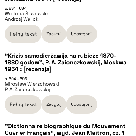
pobierz cytat
s. 691 - 694
Wiktoria Śliwowska
Andrzej Walicki
BIBTEX
Pełny tekst
Zacytuj
Udostępnij
pobierz cytat
"Krizis samodierżawija na rubieże 1870-
1880 godow", P. A. Zaionczkowskij, Moskwa
CZYSTY TEKST
1964 : [recenzja]
s. 694 - 696
Mirosław Wierzchowski
pobierz cytat
P. A. Zaionczkowskij
BIBTEX
Pełny tekst
Zacytuj
Udostępnij
pobierz cytat
"Dictionnaire biographique du Mouvement
Ouvrier Français", wyd. Jean Maitron, cz. 1