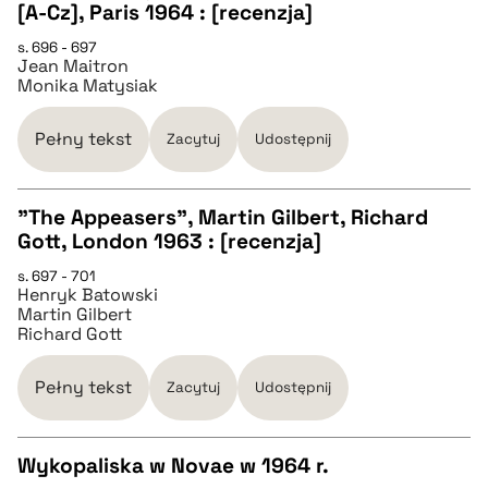
CZYSTY TEKST
[A-Cz], Paris 1964 : [recenzja]
s. 696 - 697
Jean Maitron
pobierz cytat
Monika Matysiak
BIBTEX
Pełny tekst
Zacytuj
Udostępnij
pobierz cytat
"The Appeasers", Martin Gilbert, Richard
Gott, London 1963 : [recenzja]
CZYSTY TEKST
s. 697 - 701
Henryk Batowski
Martin Gilbert
pobierz cytat
Richard Gott
Pełny tekst
BIBTEX
Zacytuj
Udostępnij
pobierz cytat
Wykopaliska w Novae w 1964 r.