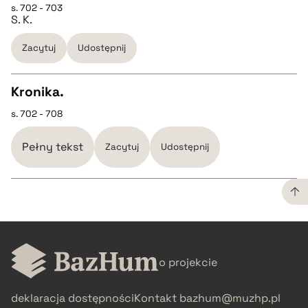
s. 702 - 703
CZYSTY TEKST
S. K.
Zacytuj
Udostępnij
pobierz cytat
Kronika.
BIBTEX
s. 702 - 708
CZYSTY TEKST
pobierz cytat
Pełny tekst
Zacytuj
Udostępnij
pobierz cytat
BIBTEX
CZYSTY TEKST
pobierz cytat
o projekcie
pobierz cytat
deklaracja dostępności
Kontakt
bazhum@muzhp.pl
BIBTEX