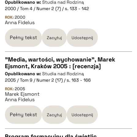
Opublikowano w:
Studia nad Rodziną
2000 / Tom 4 / Numer 2 (7) / s. 133 - 142
pobierz cytat
ROK:
2000
Anna Fidelus
BIBTEX
Pełny tekst
Zacytuj
Udostępnij
pobierz cytat
"Media, wartości, wychowanie", Marek
Ejsmont, Kraków 2005 : [recenzja]
CZYSTY TEKST
Opublikowano w:
Studia nad Rodziną
2005 / Tom 9 / Numer 2 (17) / s. 163 - 166
pobierz cytat
ROK:
2005
Marek Ejsmont
Anna Fidelus
BIBTEX
Pełny tekst
Zacytuj
Udostępnij
pobierz cytat
Program formacyjny dla świetlic