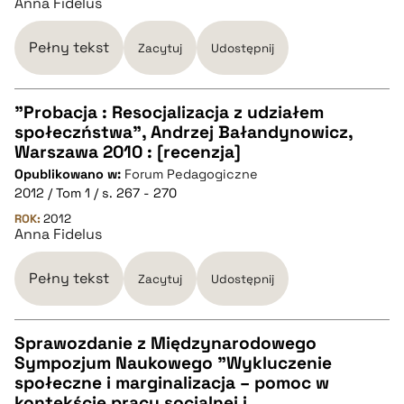
Anna Fidelus
BIBTEX
Pełny tekst
Zacytuj
Udostępnij
pobierz cytat
"Probacja : Resocjalizacja z udziałem
społeczństwa", Andrzej Bałandynowicz,
CZYSTY TEKST
Warszawa 2010 : [recenzja]
Opublikowano w:
Forum Pedagogiczne
2012 / Tom 1 / s. 267 - 270
pobierz cytat
ROK:
2012
Anna Fidelus
BIBTEX
Pełny tekst
Zacytuj
Udostępnij
pobierz cytat
Sprawozdanie z Międzynarodowego
Sympozjum Naukowego "Wykluczenie
CZYSTY TEKST
społeczne i marginalizacja – pomoc w
kontekście pracy socjalnej i