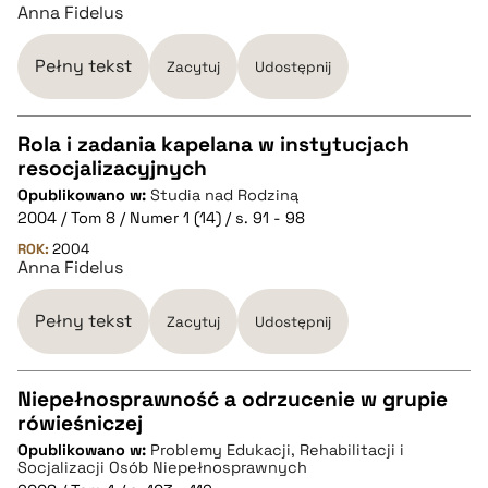
Anna Fidelus
BIBTEX
Pełny tekst
Zacytuj
Udostępnij
pobierz cytat
Rola i zadania kapelana w instytucjach
resocjalizacyjnych
CZYSTY TEKST
Opublikowano w:
Studia nad Rodziną
2004 / Tom 8 / Numer 1 (14) / s. 91 - 98
pobierz cytat
ROK:
2004
Anna Fidelus
BIBTEX
Pełny tekst
Zacytuj
Udostępnij
pobierz cytat
Niepełnosprawność a odrzucenie w grupie
rówieśniczej
CZYSTY TEKST
Opublikowano w:
Problemy Edukacji, Rehabilitacji i
Socjalizacji Osób Niepełnosprawnych