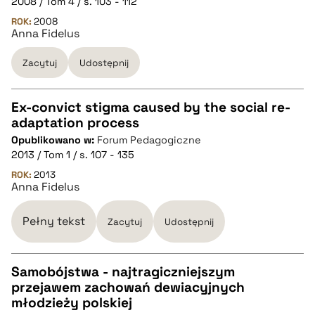
2008 / Tom 4 / s. 103 - 112
pobierz cytat
ROK:
2008
Anna Fidelus
BIBTEX
Zacytuj
Udostępnij
pobierz cytat
Ex-convict stigma caused by the social re-
adaptation process
CZYSTY TEKST
Opublikowano w:
Forum Pedagogiczne
2013 / Tom 1 / s. 107 - 135
pobierz cytat
ROK:
2013
Anna Fidelus
BIBTEX
Pełny tekst
Zacytuj
Udostępnij
pobierz cytat
Samobójstwa - najtragiczniejszym
przejawem zachowań dewiacyjnych
CZYSTY TEKST
młodzieży polskiej