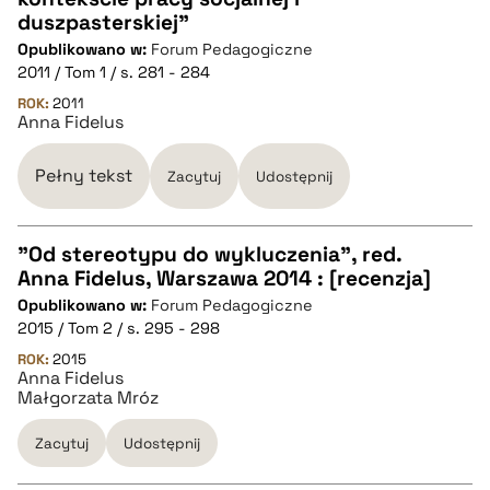
duszpasterskiej"
pobierz cytat
Opublikowano w:
Forum Pedagogiczne
2011 / Tom 1 / s. 281 - 284
BIBTEX
ROK:
2011
Anna Fidelus
pobierz cytat
Pełny tekst
Zacytuj
Udostępnij
"Od stereotypu do wykluczenia", red.
Anna Fidelus, Warszawa 2014 : [recenzja]
CZYSTY TEKST
Opublikowano w:
Forum Pedagogiczne
2015 / Tom 2 / s. 295 - 298
pobierz cytat
ROK:
2015
Anna Fidelus
Małgorzata Mróz
BIBTEX
Zacytuj
Udostępnij
pobierz cytat