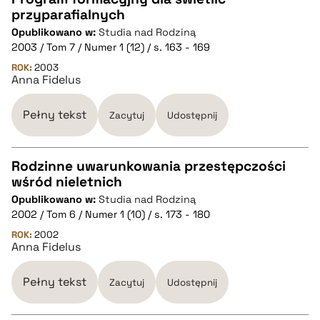
przyparafialnych
CZYSTY TEKST
Opublikowano w:
Studia nad Rodziną
2003 / Tom 7 / Numer 1 (12) / s. 163 - 169
pobierz cytat
ROK:
2003
Anna Fidelus
BIBTEX
Pełny tekst
Zacytuj
Udostępnij
pobierz cytat
Rodzinne uwarunkowania przestępczości
wśród nieletnich
CZYSTY TEKST
Opublikowano w:
Studia nad Rodziną
2002 / Tom 6 / Numer 1 (10) / s. 173 - 180
pobierz cytat
ROK:
2002
Anna Fidelus
BIBTEX
Pełny tekst
Zacytuj
Udostępnij
pobierz cytat