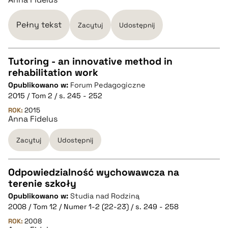
BIBTEX
Pełny tekst
Zacytuj
Udostępnij
pobierz cytat
Tutoring - an innovative method in
rehabilitation work
CZYSTY TEKST
Opublikowano w:
Forum Pedagogiczne
2015 / Tom 2 / s. 245 - 252
pobierz cytat
ROK:
2015
Anna Fidelus
Zacytuj
Udostępnij
BIBTEX
pobierz cytat
Odpowiedzialność wychowawcza na
terenie szkoły
CZYSTY TEKST
Opublikowano w:
Studia nad Rodziną
2008 / Tom 12 / Numer 1-2 (22-23) / s. 249 - 258
pobierz cytat
ROK:
2008