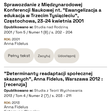
Sprawozdanie z Międzynarodowej
Konferencji Naukowej nt. "Ewangelizacja a
CZYSTY TEKST
edukacja w Trzecim Tysiącleciu",
Częstochowa, 23-24 kwietnia 2001
Opublikowano w:
Studia nad Rodziną
pobierz cytat
2001 / Tom 5 / Numer 1 (8) / s. 202 - 204
ROK:
2001
Anna Fidelus
BIBTEX
Pełny tekst
Zacytuj
Udostępnij
pobierz cytat
"Determinanty readaptacji społecznej
skazanych", Anna Fidelus, Warszawa 2012 :
CZYSTY TEKST
[recenzja]
Opublikowano w:
Studia z Teorii Wychowania
2013 / Tom 4 / Numer 2 (7) / s. 203 - 211
pobierz cytat
ROK:
2013
Anna Fidelus