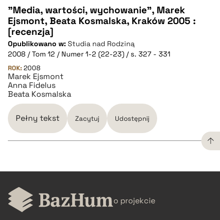
"Media, wartości, wychowanie", Marek
Ejsmont, Beata Kosmalska, Kraków 2005 :
CZYSTY TEKST
[recenzja]
Opublikowano w:
Studia nad Rodziną
2008 / Tom 12 / Numer 1-2 (22-23) / s. 327 - 331
pobierz cytat
ROK:
2008
Marek Ejsmont
Anna Fidelus
BIBTEX
Beata Kosmalska
pobierz cytat
Pełny tekst
Zacytuj
Udostępnij
CZYSTY TEKST
o projekcie
pobierz cytat