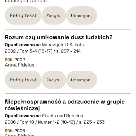
Katarzyna Wangler
BIBTEX
Pełny tekst
Zacytuj
Udostępnij
pobierz cytat
Rozum czy umiłowanie dusz ludzkich?
Opublikowano w:
Nauczyciel i Szkoła
CZYSTY TEKST
2002 / Tom 3-4 (16-17) / s. 207 - 214
ROK:
2002
Anna Fidelus
pobierz cytat
Pełny tekst
Zacytuj
Udostępnij
BIBTEX
Niepełnosprawność a odrzucenie w grupie
pobierz cytat
rówieśniczej
CZYSTY TEKST
Opublikowano w:
Studia nad Rodziną
2006 / Tom 10 / Numer 1-2 (18-19) / s. 225 - 233
pobierz cytat
ROK:
2006
Anna Fidelus