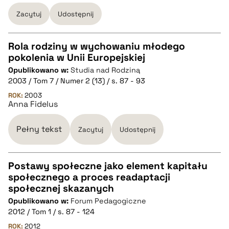
BIBTEX
Zacytuj
Udostępnij
pobierz cytat
Rola rodziny w wychowaniu młodego
pokolenia w Unii Europejskiej
CZYSTY TEKST
Opublikowano w:
Studia nad Rodziną
2003 / Tom 7 / Numer 2 (13) / s. 87 - 93
pobierz cytat
ROK:
2003
Anna Fidelus
BIBTEX
Pełny tekst
Zacytuj
Udostępnij
pobierz cytat
Postawy społeczne jako element kapitału
społecznego a proces readaptacji
CZYSTY TEKST
społecznej skazanych
Opublikowano w:
Forum Pedagogiczne
2012 / Tom 1 / s. 87 - 124
pobierz cytat
ROK:
2012