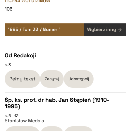
LICZBA WOLUMINÓW
106
1995 / Tom 33 / Numer 1
Wybierz inny
Od Redakcji
s. 3
Pełny tekst
Zacytuj
Udostępnij
Śp. ks. prof. dr hab. Jan Stępień (1910-
1995)
CZYSTY TEKST
s. 5 - 12
Stanisław Mędala
pobierz cytat