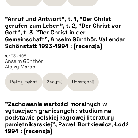
pobierz cytat
"Anruf und Antwort", t. 1, "Der Christ
gerufen zum Leben", t. 2, "Der Christ vor
CZYSTY TEKST
Gott", t. 3, "Der Christ in der
Gemeinschaft", Anselm Günthör, Vallendar
Schönstatt 1993-1994 : [recenzja]
pobierz cytat
s. 193 - 198
Anselm Günthör
Alojzy Marcol
BIBTEX
Pełny tekst
Zacytuj
Udostępnij
pobierz cytat
"Zachowanie wartości moralnych w
sytuacjach granicznych : studium na
CZYSTY TEKST
podstawie polskiej łagrowej literatury
pamiętnikarskiej", Paweł Bortkiewicz, Łódź
1994 : [recenzja]
pobierz cytat