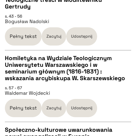
Gertrudy
CZYSTY TEKST
pobierz cytat
s. 43 - 56
Bogusław Nadolski
pobierz cytat
Pełny tekst
Zacytuj
Udostępnij
BIBTEX
Homiletyka na Wydziale Teologicznym
Uniwersytetu Warszawskiego i w
pobierz cytat
CZYSTY TEKST
seminarium głównym (1816-1831) :
wskazania arcybiskupa W. Skarszewskiego
pobierz cytat
s. 57 - 67
Waldemar Wojdecki
BIBTEX
Pełny tekst
Zacytuj
Udostępnij
pobierz cytat
Społeczno-kulturowe uwarunkowania