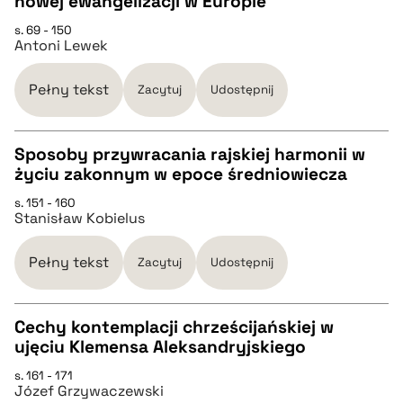
nowej ewangelizacji w Europie
CZYSTY TEKST
s. 69 - 150
Antoni Lewek
pobierz cytat
Pełny tekst
Zacytuj
Udostępnij
BIBTEX
Sposoby przywracania rajskiej harmonii w
życiu zakonnym w epoce średniowiecza
pobierz cytat
CZYSTY TEKST
s. 151 - 160
Stanisław Kobielus
pobierz cytat
Pełny tekst
Zacytuj
Udostępnij
BIBTEX
Cechy kontemplacji chrześcijańskiej w
ujęciu Klemensa Aleksandryjskiego
pobierz cytat
CZYSTY TEKST
s. 161 - 171
Józef Grzywaczewski