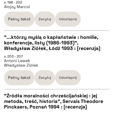
s. 198 - 202
Alojzy Marcol
BIBTEX
Pełny tekst
Zacytuj
Udostępnij
pobierz cytat
"...którzy myślą o kapłaństwie : homilie,
konferencje, listy (1986-1993)",
CZYSTY TEKST
Władysław Ziółek, Łódź 1993 : [recenzja]
s. 203 - 207
Antoni Lewek
pobierz cytat
Władysław Ziółek
BIBTEX
Pełny tekst
Zacytuj
Udostępnij
pobierz cytat
"Źródła moralności chrześcijańskiej : jej
metoda, treść, historia", Servais Theodore
CZYSTY TEKST
Pinckaers, Poznań 1994 : [recenzja]