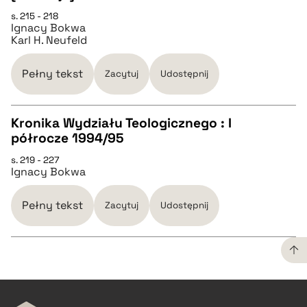
s. 215 - 218
Ignacy Bokwa
pobierz cytat
Karl H. Neufeld
BIBTEX
Pełny tekst
Zacytuj
Udostępnij
pobierz cytat
Kronika Wydziału Teologicznego : I
półrocze 1994/95
CZYSTY TEKST
s. 219 - 227
Ignacy Bokwa
pobierz cytat
Pełny tekst
Zacytuj
Udostępnij
BIBTEX
pobierz cytat
CZYSTY TEKST