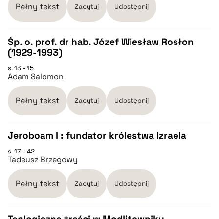
Pełny tekst
Zacytuj
Udostępnij
BIBTEX
Śp. o. prof. dr hab. Józef Wiesław Rosłon
(1929-1993)
pobierz cytat
CZYSTY TEKST
s. 13 - 15
Adam Salomon
pobierz cytat
Pełny tekst
Zacytuj
Udostępnij
BIBTEX
Jeroboam I : fundator królestwa Izraela
pobierz cytat
s. 17 - 42
CZYSTY TEKST
Tadeusz Brzegowy
pobierz cytat
Pełny tekst
Zacytuj
Udostępnij
BIBTEX
Teologiczne treści w Modlitewniku