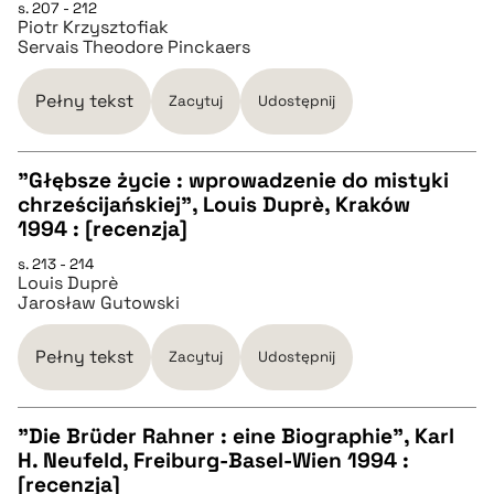
s. 207 - 212
Piotr Krzysztofiak
pobierz cytat
Servais Theodore Pinckaers
BIBTEX
Pełny tekst
Zacytuj
Udostępnij
pobierz cytat
"Głębsze życie : wprowadzenie do mistyki
chrześcijańskiej", Louis Duprè, Kraków
CZYSTY TEKST
1994 : [recenzja]
s. 213 - 214
Louis Duprè
pobierz cytat
Jarosław Gutowski
BIBTEX
Pełny tekst
Zacytuj
Udostępnij
pobierz cytat
”Die Brüder Rahner : eine Biographie”, Karl
H. Neufeld, Freiburg-Basel-Wien 1994 :
CZYSTY TEKST
[recenzja]