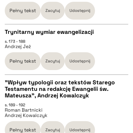
pobierz cytat
Pełny tekst
Zacytuj
Udostępnij
BIBTEX
Trynitarny wymiar ewangelizacji
pobierz cytat
s. 173 - 188
CZYSTY TEKST
Andrzej Jeż
pobierz cytat
Pełny tekst
Zacytuj
Udostępnij
BIBTEX
"Wpływ typologii oraz tekstów Starego
Testamentu na redakcję Ewangelii św.
CZYSTY TEKST
Mateusza", Andrzej Kowalczyk
pobierz cytat
s. 189 - 192
Roman Bartnicki
pobierz cytat
Andrzej Kowalczyk
BIBTEX
Pełny tekst
Zacytuj
Udostępnij