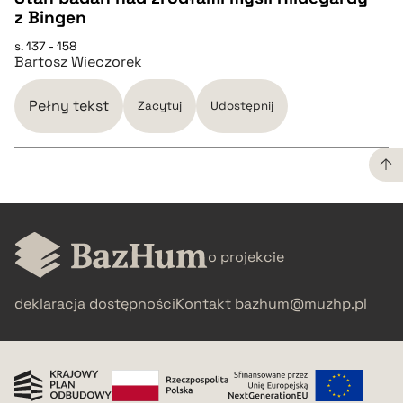
z Bingen
pobierz cytat
CZYSTY TEKST
s. 137 - 158
Bartosz Wieczorek
pobierz cytat
Pełny tekst
Zacytuj
Udostępnij
BIBTEX
pobierz cytat
CZYSTY TEKST
o projekcie
pobierz cytat
deklaracja dostępności
Kontakt
bazhum@muzhp.pl
BIBTEX
pobierz cytat