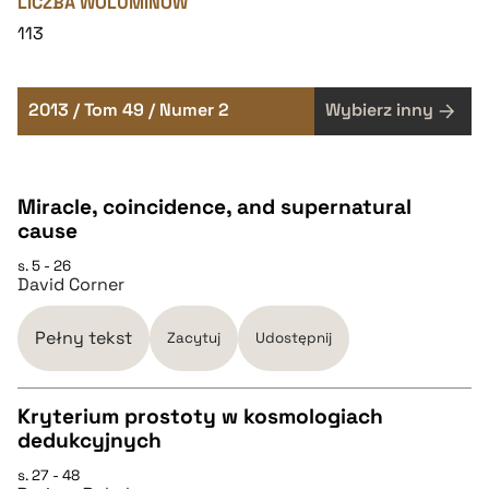
LICZBA WOLUMINÓW
113
2013 / Tom 49 / Numer 2
Wybierz inny
Miracle, coincidence, and supernatural
cause
s. 5 - 26
David Corner
Pełny tekst
Zacytuj
Udostępnij
Kryterium prostoty w kosmologiach
dedukcyjnych
CZYSTY TEKST
s. 27 - 48