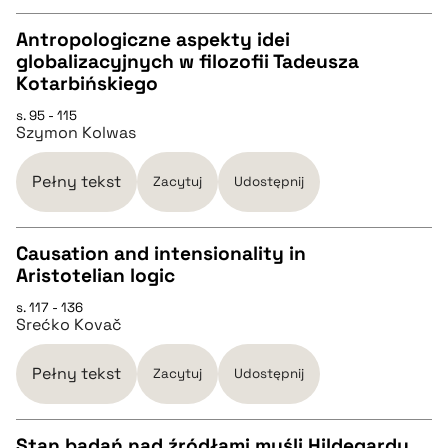
BIBTEX
Antropologiczne aspekty idei
globalizacyjnych w filozofii Tadeusza
CZYSTY TEKST
Kotarbińskiego
pobierz cytat
s. 95 - 115
Szymon Kolwas
pobierz cytat
Pełny tekst
Zacytuj
Udostępnij
BIBTEX
Causation and intensionality in
pobierz cytat
Aristotelian logic
CZYSTY TEKST
s. 117 - 136
Srećko Kovač
pobierz cytat
Pełny tekst
Zacytuj
Udostępnij
BIBTEX
Stan badań nad źródłami myśli Hildegardy