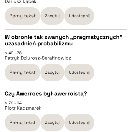
Dariusz Dąbek
pobierz cytat
Pełny tekst
Zacytuj
Udostępnij
BIBTEX
W obronie tak zwanych „pragmatycznych”
uzasadnień probabilizmu
pobierz cytat
CZYSTY TEKST
s. 49 - 78
Patryk Dziurosz-Serafinowicz
pobierz cytat
Pełny tekst
Zacytuj
Udostępnij
BIBTEX
Czy Awerroes był awerroistą?
pobierz cytat
s. 79 - 94
CZYSTY TEKST
Piotr Kaczmarek
pobierz cytat
Pełny tekst
Zacytuj
Udostępnij