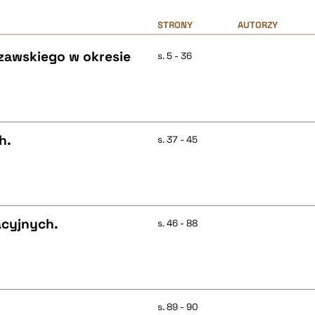
STRONY
AUTORZY
awskiego w okresie
s. 5 - 36
h.
s. 37 - 45
acyjnych.
s. 46 - 88
s. 89 - 90