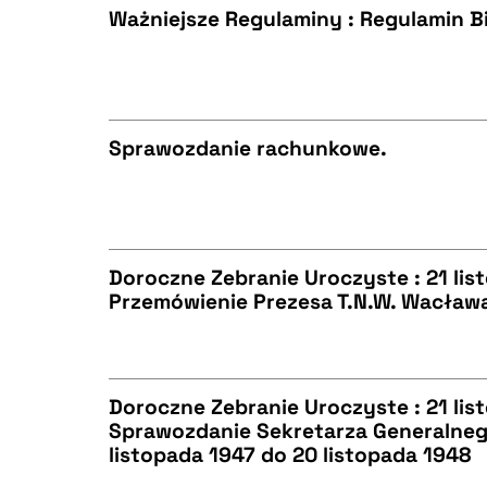
Ważniejsze Regulaminy : Regulamin Bi
BIBTEX
CZYSTY TEKST
Sprawozdanie rachunkowe.
BIBTEX
CZYSTY TEKST
Doroczne Zebranie Uroczyste : 21 list
Przemówienie Prezesa T.N.W. Wacława
BIBTEX
CZYSTY TEKST
Doroczne Zebranie Uroczyste : 21 list
Sprawozdanie Sekretarza Generalneg
BIBTEX
listopada 1947 do 20 listopada 1948
CZYSTY TEKST