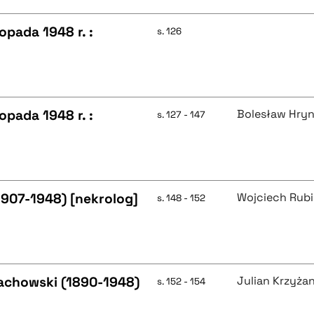
opada 1948 r. :
s. 126
opada 1948 r. :
Bolesław Hryn
s. 127 - 147
(1907-1948) [nekrolog]
Wojciech Rub
s. 148 - 152
Czachowski (1890-1948)
Julian Krzyża
s. 152 - 154