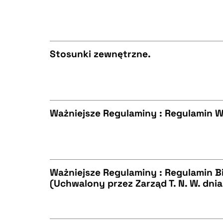
BIBTEX
CZYSTY TEKST
Stosunki zewnętrzne.
BIBTEX
CZYSTY TEKST
Ważniejsze Regulaminy : Regulamin 
BIBTEX
CZYSTY TEKST
Ważniejsze Regulaminy : Regulamin Bib
(Uchwalony przez Zarząd T. N. W. dnia 
BIBTEX
CZYSTY TEKST