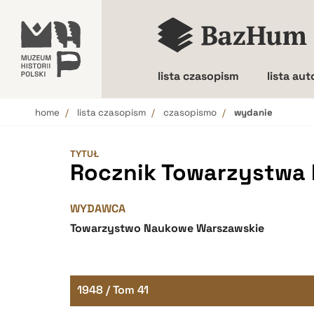
lista czasopism
lista au
home
lista czasopism
czasopismo
wydanie
Wielkość liter
TYTUŁ
Rocznik Towarzystwa
WYDAWCA
Towarzystwo Naukowe Warszawskie
1948 / Tom 41