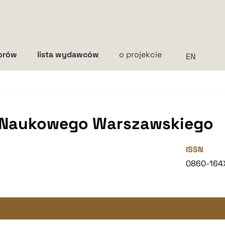
torów
lista wydawców
o projekcie
Interlinia
mała
średnia
duża
 Naukowego Warszawskiego
ISSN
0860-164