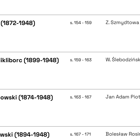
e (1872-1948)
Z. Szmydtowa
s. 154 - 159
ikliborc (1899-1948)
W. Ślebodzińsk
s. 159 - 163
nowski (1874-1948)
Jan Adam Pio
s. 163 - 167
ewski (1894-1948)
Bolesław Rosi
s. 167 - 171