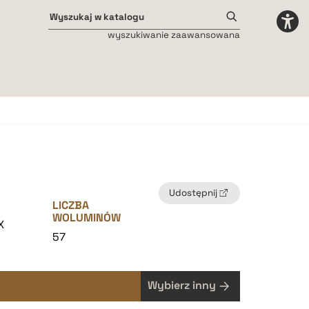
wyszukiwanie zaawansowana
Odstępy międzyliterowe
małe
średnie
duże
Udostępnij
LICZBA
WOLUMINÓW
X
57
Wybierz inny