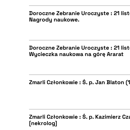
Doroczne Zebranie Uroczyste : 21 list
Nagrody naukowe.
BIBTEX
CZYSTY TEKST
Doroczne Zebranie Uroczyste : 21 list
Wycieczka naukowa na górę Ararat
BIBTEX
CZYSTY TEKST
Zmarli Członkowie : Ś. p. Jan Blaton 
BIBTEX
CZYSTY TEKST
Zmarli Członkowie : Ś. p. Kazimierz 
[nekrolog]
BIBTEX