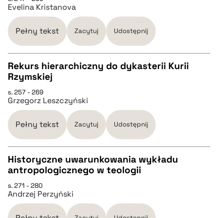
Evelina Kristanova
pobierz cytat
Pełny tekst
Zacytuj
Udostępnij
BIBTEX
Rekurs hierarchiczny do dykasterii Kurii
pobierz cytat
Rzymskiej
CZYSTY TEKST
s. 257 - 269
Grzegorz Leszczyński
pobierz cytat
Pełny tekst
Zacytuj
Udostępnij
BIBTEX
Historyczne uwarunkowania wykładu
antropologicznego w teologii
pobierz cytat
CZYSTY TEKST
s. 271 - 280
Andrzej Perzyński
pobierz cytat
Pełny tekst
Zacytuj
Udostępnij