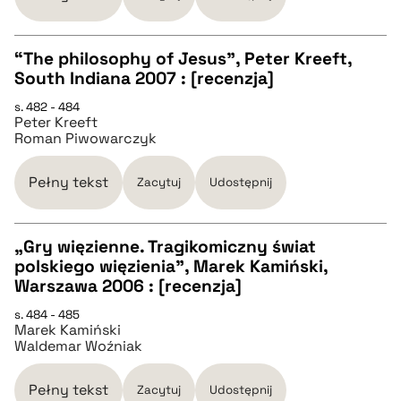
pobierz cytat
“The philosophy of Jesus”, Peter Kreeft,
South Indiana 2007 : [recenzja]
CZYSTY TEKST
s. 482 - 484
Peter Kreeft
Roman Piwowarczyk
pobierz cytat
Pełny tekst
Zacytuj
Udostępnij
BIBTEX
„Gry więzienne. Tragikomiczny świat
pobierz cytat
polskiego więzienia”, Marek Kamiński,
CZYSTY TEKST
Warszawa 2006 : [recenzja]
s. 484 - 485
Marek Kamiński
pobierz cytat
Waldemar Woźniak
BIBTEX
Pełny tekst
Zacytuj
Udostępnij