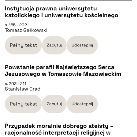
BIBTEX
Instytucja prawna uniwersytetu
katolickiego i uniwersytetu kościelnego
CZYSTY TEKST
pobierz cytat
s. 185 - 202
Tomasz Gałkowski
pobierz cytat
Pełny tekst
Zacytuj
Udostępnij
BIBTEX
Powstanie parafii Najświętszego Serca
Jezusowego w Tomaszowie Mazowieckim
pobierz cytat
CZYSTY TEKST
s. 203 - 211
Stanisław Grad
pobierz cytat
Pełny tekst
Zacytuj
Udostępnij
BIBTEX
Przypadek moralnie dobrego ateisty –
racjonalność interpretacji religijnej w
pobierz cytat