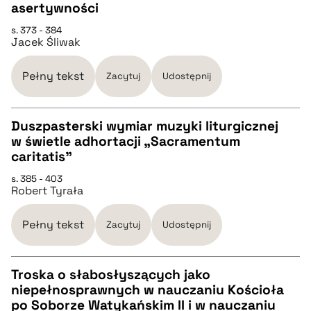
CZYSTY TEKST
asertywności
s. 373 - 384
Jacek Śliwak
pobierz cytat
Pełny tekst
Zacytuj
Udostępnij
BIBTEX
Duszpasterski wymiar muzyki liturgicznej
pobierz cytat
w świetle adhortacji „Sacramentum
CZYSTY TEKST
caritatis”
s. 385 - 403
Robert Tyrała
pobierz cytat
Pełny tekst
Zacytuj
Udostępnij
BIBTEX
Troska o słabosłyszących jako
pobierz cytat
niepełnosprawnych w nauczaniu Kościoła
CZYSTY TEKST
po Soborze Watykańskim II i w nauczaniu