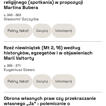
CZYSTY TEKST
religijnego (spotkania) w propozycji
Martina Bubera
pobierz cytat
s. 343 - 363
Sławomir Szczyrba
BIBTEX
Pełny tekst
Zacytuj
Udostępnij
pobierz cytat
Rzeź niewiniątek (Mt 2, 16) według
historyków, egzegetów i w objawieniach
CZYSTY TEKST
Marii Valtorty
s. 365 - 371
Eugeniusz Szewc
pobierz cytat
Pełny tekst
Zacytuj
Udostępnij
BIBTEX
Obrona własnych praw czy przekraczanie
pobierz cytat
własnego „Ja” : polemicznie o