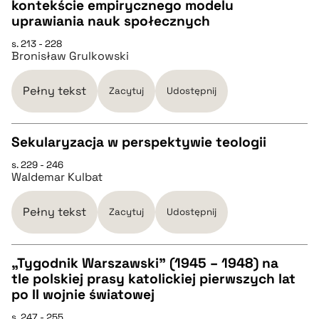
CZYSTY TEKST
kontekście empirycznego modelu
uprawiania nauk społecznych
pobierz cytat
s. 213 - 228
Bronisław Grulkowski
BIBTEX
Pełny tekst
Zacytuj
Udostępnij
pobierz cytat
Sekularyzacja w perspektywie teologii
s. 229 - 246
CZYSTY TEKST
Waldemar Kulbat
pobierz cytat
Pełny tekst
Zacytuj
Udostępnij
BIBTEX
„Tygodnik Warszawski” (1945 – 1948) na
tle polskiej prasy katolickiej pierwszych lat
CZYSTY TEKST
po II wojnie światowej
pobierz cytat
s. 247 - 255