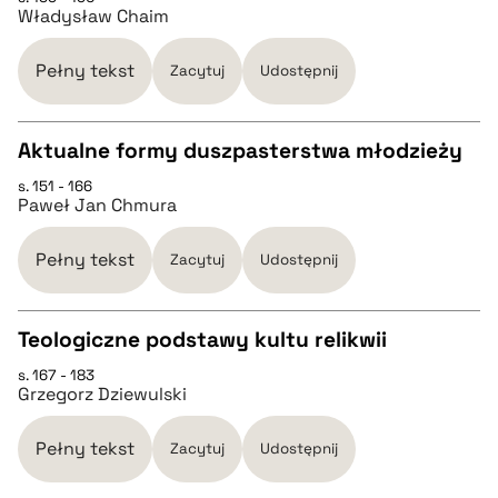
CZYSTY TEKST
Władysław Chaim
pobierz cytat
Pełny tekst
Zacytuj
Udostępnij
BIBTEX
Aktualne formy duszpasterstwa młodzieży
s. 151 - 166
CZYSTY TEKST
pobierz cytat
Paweł Jan Chmura
pobierz cytat
Pełny tekst
Zacytuj
Udostępnij
BIBTEX
Teologiczne podstawy kultu relikwii
s. 167 - 183
CZYSTY TEKST
pobierz cytat
Grzegorz Dziewulski
pobierz cytat
Pełny tekst
Zacytuj
Udostępnij