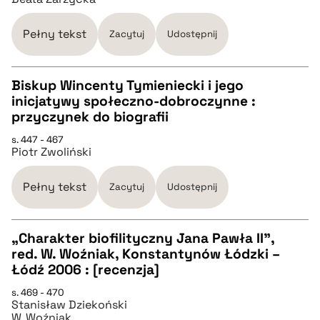
pobierz cytat
Pełny tekst
Zacytuj
Udostępnij
BIBTEX
Biskup Wincenty Tymieniecki i jego
inicjatywy społeczno-dobroczynne :
pobierz cytat
CZYSTY TEKST
przyczynek do biografii
s. 447 - 467
Piotr Zwoliński
pobierz cytat
Pełny tekst
Zacytuj
Udostępnij
BIBTEX
„Charakter biofilityczny Jana Pawła II”,
pobierz cytat
red. W. Woźniak, Konstantynów Łódzki –
CZYSTY TEKST
Łódź 2006 : [recenzja]
s. 469 - 470
Stanisław Dziekoński
pobierz cytat
W. Woźniak