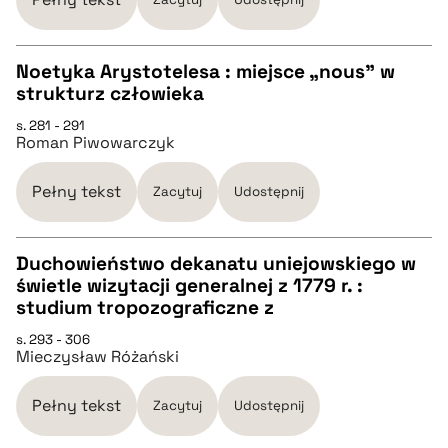
BIBTEX
Noetyka Arystotelesa : miejsce „nous” w
strukturz człowieka
pobierz cytat
CZYSTY TEKST
s. 281 - 291
Roman Piwowarczyk
pobierz cytat
Pełny tekst
Zacytuj
Udostępnij
BIBTEX
Duchowieństwo dekanatu uniejowskiego w
świetle wizytacji generalnej z 1779 r. :
pobierz cytat
CZYSTY TEKST
studium tropozograficzne z
s. 293 - 306
Mieczysław Różański
pobierz cytat
Pełny tekst
Zacytuj
Udostępnij
BIBTEX