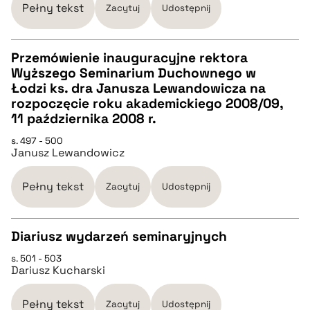
Pełny tekst
Zacytuj
Udostępnij
BIBTEX
Przemówienie inauguracyjne rektora
pobierz cytat
Wyższego Seminarium Duchownego w
CZYSTY TEKST
Łodzi ks. dra Janusza Lewandowicza na
rozpoczęcie roku akademickiego 2008/09,
11 października 2008 r.
pobierz cytat
s. 497 - 500
Janusz Lewandowicz
BIBTEX
Pełny tekst
Zacytuj
Udostępnij
pobierz cytat
Diariusz wydarzeń seminaryjnych
s. 501 - 503
CZYSTY TEKST
Dariusz Kucharski
pobierz cytat
Pełny tekst
Zacytuj
Udostępnij