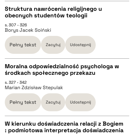
Struktura nawrócenia religijnego u
pobierz cytat
obecnych studentów teologii
CZYSTY TEKST
s. 307 - 326
Borys Jacek Soiński
pobierz cytat
Pełny tekst
Zacytuj
Udostępnij
BIBTEX
Moralna odpowiedzialność psychologa w
środkach społecznego przekazu
pobierz cytat
CZYSTY TEKST
s. 327 - 342
Marian Zdzisław Stepulak
pobierz cytat
Pełny tekst
Zacytuj
Udostępnij
BIBTEX
W kierunku doświadczenia relacji z Bogiem
: podmiotowa interpretacja doświadczenia
pobierz cytat