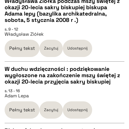
Władysława Ziółka podczas mszy świętej z
CZYSTY TEKST
okazji 20-lecia sakry biskupiej biskupa
Adama lepy (bazylika archikatedralna,
sobota, 5 stycznia 2008 r .)
pobierz cytat
s. 9 - 12
Władysław Ziółek
BIBTEX
Pełny tekst
Zacytuj
Udostępnij
pobierz cytat
W duchu wdzięczności : podziękowanie
wygłoszone na zakończenie mszy świętej z
CZYSTY TEKST
okazji 20-lecia przyjęcia sakry biskupiej
s. 13 - 16
Adam Lepa
pobierz cytat
Pełny tekst
Zacytuj
Udostępnij
BIBTEX