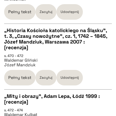
BIBTEX
Pełny tekst
Zacytuj
Udostępnij
pobierz cytat
„Historia Kościoła katolickiego na Śląsku”,
t. 3, „Czasy nowożytne”, cz. 1, 1742 – 1845,
CZYSTY TEKST
Józef Mandziuk, Warszawa 2007 :
[recenzja]
pobierz cytat
s. 470 - 472
Waldemar Gliński
Józef Mandziuk
BIBTEX
Pełny tekst
Zacytuj
Udostępnij
pobierz cytat
„Mity i obrazy”, Adam Lepa, Łódź 1999 :
[recenzja]
CZYSTY TEKST
s. 472 - 474
Waldemar Kulbat