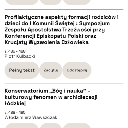
pobierz cytat
Profilaktyczne aspekty formacji rodziców i
dzieci do I Komunii Świętej : Sympozjum
CZYSTY TEKST
Zespołu Apostolstwa Trzeźwości przy
Konferencji Episkopatu Polski oraz
Krucjaty Wyzwolenia Człowieka
pobierz cytat
s. 485 - 488
Piotr Kulbacki
BIBTEX
Pełny tekst
Zacytuj
Udostępnij
pobierz cytat
Konserwatorium „Bóg i nauka” –
kulturowy fenomen w archidiecezji
CZYSTY TEKST
łódzkiej
s. 488 - 495
Włodzimierz Wawszczak
pobierz cytat