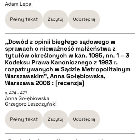
Adam Lepa
pobierz cytat
Pełny tekst
Zacytuj
Udostępnij
BIBTEX
„Dowód z opinii biegłego sądowego w
pobierz cytat
sprawach o nieważność małżeństwa z
CZYSTY TEKST
tytułów określonych w kan. 1095, nn. 1 – 3
Kodeksu Prawa Kanonicznego z 1983 r.
rozpatrywanych w Sądzie Metropolitalnym
pobierz cytat
Warszawskim”, Anna Gołębiowska,
Warszawa 2006 : [recenzja]
BIBTEX
s. 474 - 477
Anna Gołębiowska
Grzegorz Leszczyński
pobierz cytat
Pełny tekst
Zacytuj
Udostępnij