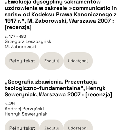
„Ewolucja dyscypliny sakramentów
uzdrowienia w zakresie »communicatio in
CZYSTY TEKST
saris« od Kodeksu Prawa Kanonicznego z
1917 r.”, M. Zaborowski, Warszawa 2007 :
[recenzja]
pobierz cytat
s. 477 - 480
Grzegorz Leszczyński
M. Zaborowski
BIBTEX
Pełny tekst
Zacytuj
Udostępnij
pobierz cytat
„Geografia zbawienia. Prezentacja
teologiczno-fundamentalna”, Henryk
CZYSTY TEKST
Seweryniak, Warszawa 2007 : [recenzja]
s. 481
Andrzej Perzyński
pobierz cytat
Henryk Seweryniak
BIBTEX
Pełny tekst
Zacytuj
Udostępnij