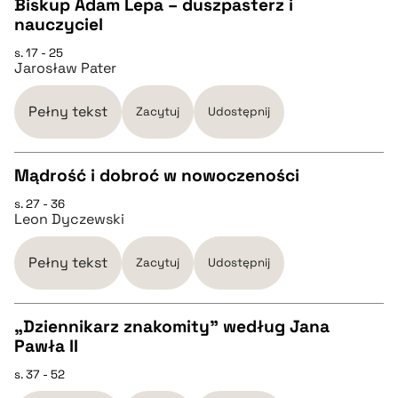
Biskup Adam Lepa – duszpasterz i
pobierz cytat
nauczyciel
CZYSTY TEKST
s. 17 - 25
Jarosław Pater
pobierz cytat
Pełny tekst
Zacytuj
Udostępnij
BIBTEX
Mądrość i dobroć w nowoczeności
pobierz cytat
s. 27 - 36
CZYSTY TEKST
Leon Dyczewski
pobierz cytat
Pełny tekst
Zacytuj
Udostępnij
BIBTEX
„Dziennikarz znakomity” według Jana
Pawła II
CZYSTY TEKST
pobierz cytat
s. 37 - 52