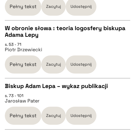
pobierz cytat
Pełny tekst
Zacytuj
Udostępnij
BIBTEX
W obronie słowa : teoria logosfery biskupa
Adama Lepy
CZYSTY TEKST
pobierz cytat
s. 53 - 71
Piotr Drzewiecki
pobierz cytat
Pełny tekst
Zacytuj
Udostępnij
BIBTEX
Biskup Adam Lepa – wykaz publikacji
pobierz cytat
s. 73 - 101
CZYSTY TEKST
Jarosław Pater
pobierz cytat
Pełny tekst
Zacytuj
Udostępnij
BIBTEX