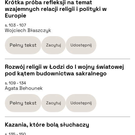
Krótka próba refleksji na temat
wzajemnych relacji religii i polityki w
CZYSTY TEKST
Europie
pobierz cytat
s. 103 - 107
Wojciech Błaszczyk
pobierz cytat
Pełny tekst
Zacytuj
Udostępnij
BIBTEX
Rozwój religii w Łodzi do I wojny światowej
pobierz cytat
pod kątem budownictwa sakralnego
CZYSTY TEKST
s. 109 - 134
Agata Behounek
pobierz cytat
Pełny tekst
Zacytuj
Udostępnij
BIBTEX
Kazania, które bolą słuchaczy
pobierz cytat
s. 135 - 150