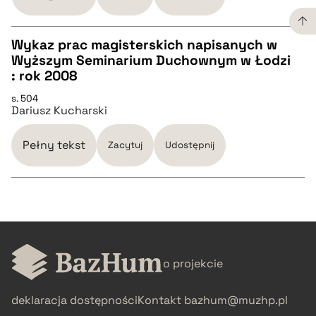
BIBTEX
Wykaz prac magisterskich napisanych w
Wyższym Seminarium Duchownym w Łodzi
CZYSTY TEKST
: rok 2008
pobierz cytat
s. 504
Dariusz Kucharski
pobierz cytat
Pełny tekst
Zacytuj
Udostępnij
BIBTEX
pobierz cytat
CZYSTY TEKST
o projekcie
pobierz cytat
deklaracja dostępności
Kontakt
bazhum@muzhp.pl
BIBTEX